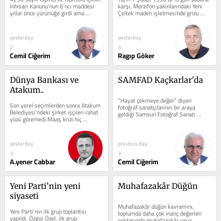
İnhisarı Kanunu’nun 6’ncı maddesi 
karşı, Merzifon yakınlarındaki Yeni 
yıllar önce yürürlüğe girdi ama 
Çeltek maden işletmesinde grizu 
uygulaması her nedense...
patlaması meydana geldiği ve...
yesterday
yesterday
2
3
Cemil Ciğerim
Ragıp Göker
Dünya Bankası ve 
SAMFAD Kaçkarlar'da
Atakum..
“Hayat çekmeye değer” diyen 
Son yerel seçimlerden sonra Atakum 
fotoğraf sanatçılarının bir araya 
Belediyesi'ndeki şirket işçileri rahat 
geldiği Samsun Fotoğraf Sanatı 
yüzü göremedi.Maaş krizi hiç 
Derneği (SAMFAD) ziyaretçilerini...
bitmedi.Belediyenin özel kalem...
yesterday
previous day
3
3
A.yener Cabbar
Cemil Ciğerim
Yeni Parti’nin yeni 
Muhafazakâr Düğün
siyaseti
Muhafazakâr düğün kavramını, 
Yeni Parti'nin ilk grup toplantısı 
toplumda daha çok inanç değerleri 
yapıldı. Özgür Özel, ilk grup 
noktasında muhafazakâr veya 