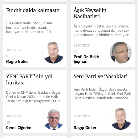
Fındık dalda kalmasın
Âşık Veysel’in 
Nasihatleri
5 Ağustos tarihi itibarıyla sahil 
Âşık Veysel’in aşka, tabiata, insana, 
kesimlerinde fındık hasadı 
maneviyata ve topluma dair pek çok 
başlayacak. Hasat süreci, 20 
şiiri bulunmakla birlikte şiirleri iyice 
Ağustos itibarıyla yüksek kesimlerde 
tetkik edildiğinde -belki...
de devam...
29.07.2026
30.07.2026
10
Prof. Dr. Bekir
6
Ragıp Göker
Şişman
YENİ PARTİ’nin yol 
Yeni Parti ve ‘Yasaklar’
haritası
Yeni Parti Lideri Özgür Özel, önceki 
Dönemin CHP Genel Başkanı Özgür 
akşam Halk TV'deydi. Özel, Yeni Parti 
Özel 4 Nisan 2024 tarihinde Halk 
Genel Başkanı olarak televizyondaki 
TV’de katıldığı bir programda “CHP’Yİ 
ilk canlı yayın...
Samsun’da birinci parti...
29.07.2026
29.07.2026
10
6
Cemil Ciğerim
Ragıp Göker