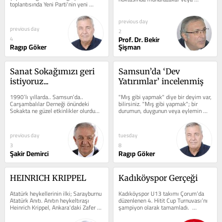
toplantısında Yeni Parti'nin yeni 
mütedeyyin olan ailelerin farklı 
siyasetinden, üç dönem...
salonlarda,...
previous day
previous day
2
Prof. Dr. Bekir
4
Ragıp Göker
Şişman
Sanat Sokağımızı geri 
Samsun’da ‘Dev 
istiyoruz...
Yatırımlar’ incelenmiş
1990’lı yıllarda.. Samsun’da.. 
"Mış gibi yapmak" diye bir deyim var, 
Carşambalılar Derneği önündeki  
bilirsiniz. "Mış gibi yapmak"; bir 
Sokakta ne güzel etkinlikler olurdu… 
durumun, duygunun veya eylemin 
Keman çalanlar, saz çalanlar…...
gerçekte olmadığı...
previous day
tuesday
3
8
Şakir Demirci
Ragıp Göker
HEINRICH KRIPPEL
Kadıköyspor Gerçeği
Atatürk heykellerinin ilki; Sarayburnu 
Kadıköyspor U13 takımı Çorum’da 
Atatürk Anıtı. Anıtın heykeltıraşı 
düzenlenen 4. Hitit Cup Turnuvası’nı 
Heinrich Krippel, Ankara'daki Zafer 
şampiyon olarak tamamladı.  
Anıtı, Samsun'daki...
Samsun adına büyük başarıdan öte...