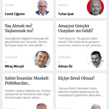
tuesday
tuesday
7
4
Cemil Ciğerim
Tufan İpek
Yaş Almak mı? 
Amaçsız Gençler 
Yaşlanmak mı?
Uzaydan mı Geldi?
İnsanoğlunun değiştiremeyeceği tek 
Tarih boyunca, “Bu gençlik adam 
gerçeklerden biri zamandır. Zaman, 
olmaz!” Gibi söylemlerle gençlerin 
durmadan akan bir nehir gibidir. 
sorumsuz, umarsız ve işe yaramaz 
Önüne set çekemezsiniz, geriye...
oldukları ima edilmiştir. Bugün de...
03.08.2026
03.08.2026
3
6
Miraç Morçöl
Adnan Öz
Sahte İnsanlar Maskeli 
Elçiye Zeval Olmaz!
Politikacılar...
 Samsun Şehir Hastanesi hasta 
Transfer sadece futbolda yok, Politika 
kabulüne başladı başlamasına da 
sahnesinde de Transferler dolu dizgin 
vatandaşların gözlemleri daha dikkat 
Hız kesmeden devam ediyor. 
çekici oluyor. Örnek vermek 
Telefonu kapattıysa eğer, Anlı şanlı...
gerekirse...