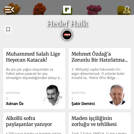
menu_open
Hedef Halk
Muhammed Salah Lige 
Mehmet Özdağ’a 
Heyecan Katacak!
Zorunlu Bir Hatırlatma...
Bu ara çok yoğun oluşumdan ve 
2. Milliyetçi cephe hükumetin En 
futbol adına yazacak bir şey 
azgın dönemleriydi. O yıllarda bizler 
olmadığını düşündüğümden dolayı bu 
Kirazlık’ta.. Petrol Ofisi Bölge 
hafta spor ile ilgili yazı...
Müdürlüğünde Çalışan CHP’li...
yesterday
yesterday
0
2
Adnan Öz
Şakir Demirci
Alkollü sofra 
Maden işçiliğinin 
paylaşanlar yanıyor
zorluğu ve tehlikesi
4250 sayılı İspirto ve İspirtolu İçkiler 
Tarih 7 Şubat 1990’dı. O gün sabaha 