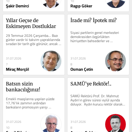
10
10
Şakir Demirci
Ragıp Göker
Yıllar Geçse de 
İrade mi? İpotek mi?
Eskimeyen Dostluklar
Siyasi partilerin genel merkezleri 
29 Temmuz 2026 Çarşamba... Bazı 
demokrasiden özgürlükten 
günler vardır ki takvim yapraklarında 
hürriyetten bahsederler ve 
sıradan bir tarih gibi görünür; ancak 
seçmenlerine bu saydıklarımın her 
insanın yüreğinde ömür boyu...
zaman en iyisini en...
31.07.2026
31.07.2026
7
8
Miraç Morçöl
Osman Çetin
Batsın sizin 
SAMÜ’ye Rektör!..
bankacılığınız!
SAMÜ Rektörü Prof. Dr. Mahmut 
Emekli maaşlarına yapılan yüzde 
Aydın’ın görev süresi eylül ayında 
17,76'lık zammın ardından 
doluyor.  Aydın kurucu rektör olarak 
bankaların promosyon yarışı 
öyle güzel çalışmalar yaptı...
hızlandı.  Nakit ödemelerin yanı sıra...
31.07.2026
31.07.2026
10
8