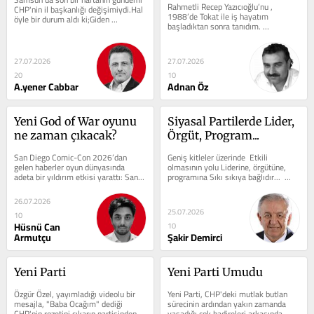
Rahmetli Recep Yazıcıoğlu’nu , 
CHP'nin il başkanlığı değişimiydi.Hal 
1988’de Tokat ile iş hayatım 
öyle bir durum aldı ki;Giden 
başladıktan sonra tanıdım. 
küstü,Gelen de...
Rahmetliyi Tokat Valiliği döneminde...
27.07.2026
27.07.2026
20
10
A.yener Cabbar
Adnan Öz
Yeni God of War oyunu 
Siyasal Partilerde Lider, 
ne zaman çıkacak?
Örgüt, Program...
San Diego Comic-Con 2026’dan 
Geniş kitleler üzerinde  Etkili 
gelen haberler oyun dünyasında 
olmasının yolu Liderine, örgütüne, 
adeta bir yıldırım etkisi yarattı: Santa 
programına Sıkı sıkıya bağlıdır...  
Monica Studio, God of War Laufey 
Güven veren, mücadeleci...
oyununun...
26.07.2026
25.07.2026
10
Hüsnü Can
10
Armutçu
Şakir Demirci
Yeni Parti
Yeni Parti Umudu
Özgür Özel, yayımladığı videolu bir 
Yeni Parti, CHP'deki mutlak butlan 
mesajla, "Baba Ocağım" dediği 
sürecinin ardından yakın zamanda 
CHP'nin rozetini çıkarıp partisinden 
yaşadığı çok badireleri arkasında 