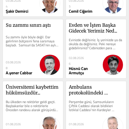
03.08.2026
03.08.2026
4
5
Şakir Demirci
Cemil Ciğerim
Su zammı sınırı aştı
Evden ve İşten Başka 
Gidecek Yerimiz Ned...
Su zammı öyle böyle değil. Dar 
Evinizde değilsiniz. İş yerinizde ya da 
gelirlinin bütçesini fena sarsmaya 
okulda da değilsiniz. Peki nereye 
başladı.  Samsun’da SASKİ’nin aylık 
gidebilirsiniz? Cebinizden para 
TÜFE güncellemesi, atık su...
çıkmadan, sadece orada olmak için...
02.08.2026
03.08.2026
6
Hüsnü Can
8
A.yener Cabbar
Armutçu
Üniversitemi kaybettim 
Ambulans 
hükümsüzdür...
protokolündeki 
saçmalık
Bu ülkeden ne rektörler geldi geçti. 
Perşembe günü, Samsunluların 
Başbakanlar bile o rektörlerle 
Çiftlik Caddesi olarak bildikleri 
Önceden randevu alarak görüşürdü… 
İstiklal Caddesi'nin Kardeşler 
Dün  Halk Gazetesi gündeme...
Fırını'na yakın bir yerinde...
01.08.2026
01.08.2026