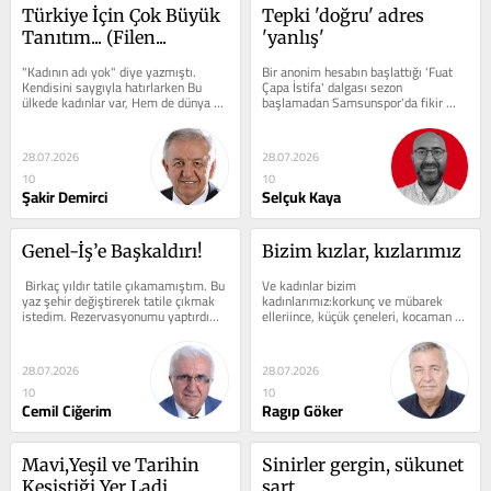
Türkiye İçin Çok Büyük 
Tepki 'doğru' adres 
Tanıtım... (Filen...
'yanlış'
"Kadının adı yok" diye yazmıştı. 
Bir anonim hesabın başlattığı 'Fuat 
Kendisini saygıyla hatırlarken Bu 
Çapa İstifa' dalgası sezon 
ülkede kadınlar var, Hem de dünya 
başlamadan Samsunspor'da fikir 
çapında  Başarı...
ayrılıklarını beraberinde...
28.07.2026
28.07.2026
10
10
Şakir Demirci
Selçuk Kaya
Genel-İş’e Başkaldırı!
Bizim kızlar, kızlarımız
 Birkaç yıldır tatile çıkamamıştım. Bu 
Ve kadınlar bizim 
yaz şehir değiştirerek tatile çıkmak 
kadınlarımız:korkunç ve mübarek 
istedim. Rezervasyonumu yaptırdım. 
elleriince, küçük çeneleri, kocaman 
Yola çıkacağım gün...
gözleriyle anamız, avradımız, 
yarimizve sanki...
28.07.2026
28.07.2026
10
10
Cemil Ciğerim
Ragıp Göker
Mavi,Yeşil ve Tarihin 
Sinirler gergin, sükunet 
Kesiştiği Yer Ladi...
şart...