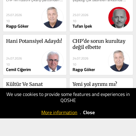
istifa ettiğini...
bırakıp yoluna inanmış...
25.07.2026
25.07.2026
10
10
Ragıp Göker
Tufan İpek
Hani Potansiyel Adaydı!
CHP’de sorun kurultay 
değil elbette
24.07.2026
24.07.2026
10
10
Cemil Ciğerim
Ragıp Göker
Kültür Ve Sanat 
Yeni yol ayrımı mı?
Etkinlikleri Bir Şehre N...
We use cookies to provide some features and experiences in
QOSHE
24.07.2026
24.07.2026
10
10
More information
.
Close
Miraç Morçöl
Osman Çetin