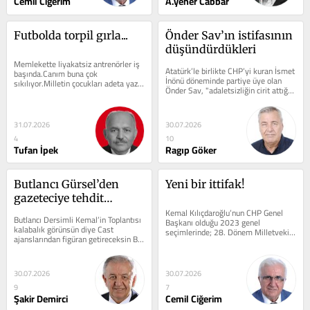
Cemil Ciğerim
A.yener Cabbar
Futbolda torpil gırla...
Önder Sav’ın istifasının 
düşündürdükleri
Memlekette liyakatsiz antrenörler iş 
Atatürk’le birlikte CHP’yi kuran İsmet 
başında.Canım buna çok 
İnönü döneminde partiye üye olan 
sıkılıyor.Milletin çocukları adeta yazık 
Önder Sav, "adaletsizliğin cirit attığı 
ediliyor.Yazık oluyorlar.Kapıda...
bir parti...
31.07.2026
30.07.2026
4
10
Tufan İpek
Ragıp Göker
Butlancı Gürsel’den 
Yeni bir ittifak!
gazeteciye tehdit…
Kemal Kılıçdaroğlu’nun CHP Genel 
Butlancı Dersimli Kemal’in Toplantısı 
Başkanı olduğu 2023 genel 
kalabalık görünsün diye Cast 
seçimlerinde; 28. Dönem Milletvekili 
ajanslarından figüran getireceksin Bu 
Genel Seçimi'ne CHP listesinden 
siyasi komediyi ortaya çıkaran...
giren...
30.07.2026
30.07.2026
9
7
Şakir Demirci
Cemil Ciğerim