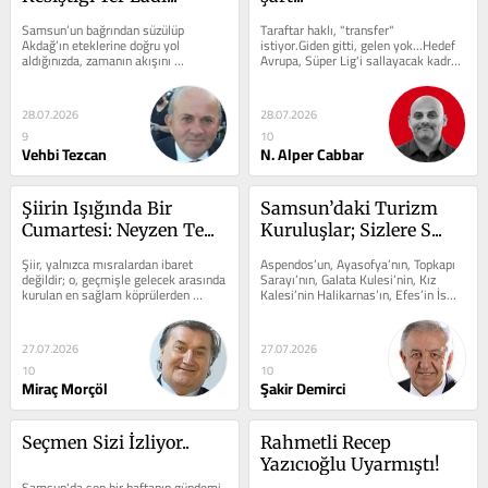
​Samsun’un bağrından süzülüp 
Taraftar haklı, "transfer" 
Akdağ’ın eteklerine doğru yol 
istiyor.Giden gitti, gelen yok...Hedef 
aldığınızda, zamanın akışını 
Avrupa, Süper Lig'i sallayacak kadro 
yavaşlatan büyüleyici bir dünyaya...
nerde? diyor taraftar.Hedefine...
28.07.2026
28.07.2026
9
10
Vehbi Tezcan
N. Alper Cabbar
Şiirin Işığında Bir 
Samsun’daki Turizm 
Cumartesi: Neyzen Te...
Kuruluşlar; Sizlere S...
Şiir, yalnızca mısralardan ibaret 
Aspendos’un, Ayasofya’nın, Topkapı 
değildir; o, geçmişle gelecek arasında 
Sarayı’nın, Galata Kulesi’nin, Kız 
kurulan en sağlam köprülerden 
Kalesi’nin Halikarnas’ın, Efes’in İsmi 
biridir. Şairler ise bu köprünün...
değiştirilebilir...
27.07.2026
27.07.2026
10
10
Miraç Morçöl
Şakir Demirci
Seçmen Sizi İzliyor..
Rahmetli Recep 
Yazıcıoğlu Uyarmıştı!
Samsun'da son bir haftanın gündemi 