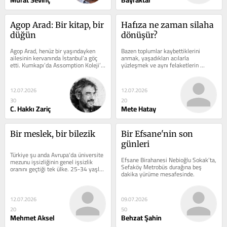
Murat Sevinç
Bayraktar
Agop Arad: Bir kitap, bir 
Hafıza ne zaman silaha 
düğün
dönüşür?
Agop Arad, henüz bir yaşındayken 
Bazen toplumlar kaybettiklerini 
ailesinin kervanında İstanbul’a göç 
anmak, yaşadıkları acılarla 
etti. Kumkapı’da Assomption Koleji’ni 
yüzleşmek ve aynı felaketlerin 
bitirdikten sonra Güzel...
tekrarını önlemek için geçmişe döner. 
Bazen...
12.07.2026
12.07.2026
30
20
C. Hakkı Zariç
Mete Hatay
Bir meslek, bir bilezik
Bir Efsane'nin son 
günleri
Türkiye şu anda Avrupa'da üniversite 
Efsane Birahanesi Nebioğlu Sokak’ta, 
mezunu işsizliğinin genel işsizlik 
Sefaköy Metrobüs durağına beş 
oranını geçtiği tek ülke. 25-34 yaşlar 
dakika yürüme mesafesinde.
arasındaki her iki işsiz...
12.07.2026
09.07.2026
20
50
Mehmet Aksel
Behzat Şahin