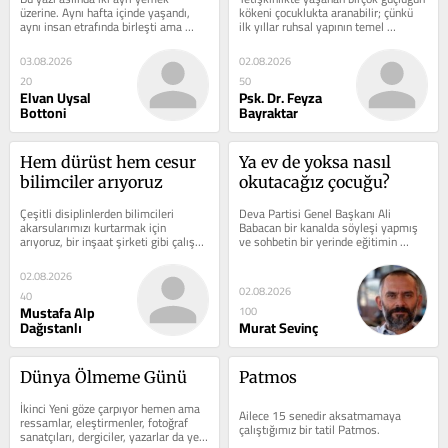
üzerine. Aynı hafta içinde yaşandı, 
kökeni çocuklukta aranabilir; çünkü 
aynı insan etrafında birleşti ama 
ilk yıllar ruhsal yapının temel 
İtalya'da et yemeye dair uzun uzun...
taşlarının oluşmasında...
03.08.2026
02.08.2026
20
50
Elvan Uysal
Psk. Dr. Feyza
Bottoni
Bayraktar
Hem dürüst hem cesur 
Ya ev de yoksa nasıl 
bilimciler arıyoruz
okutacağız çocuğu?
Çeşitli disiplinlerden bilimcileri 
Deva Partisi Genel Başkanı Ali 
akarsularımızı kurtarmak için 
Babacan bir kanalda söyleşi yapmış 
arıyoruz, bir inşaat şirketi gibi çalışan 
ve sohbetin bir yerinde eğitimin 
Devlet Su İşleri'nin...
önemini anlatabilmek için, ‘ev 
satma’...
02.08.2026
02.08.2026
40
Mustafa Alp
100
Dağıstanlı
Murat Sevinç
Dünya Ölmeme Günü
Patmos
İkinci Yeni göze çarpıyor hemen ama 
Ailece 15 senedir aksatmamaya 
ressamlar, eleştirmenler, fotoğraf 
çalıştığımız bir tatil Patmos.
sanatçıları, dergiciler, yazarlar da yer 