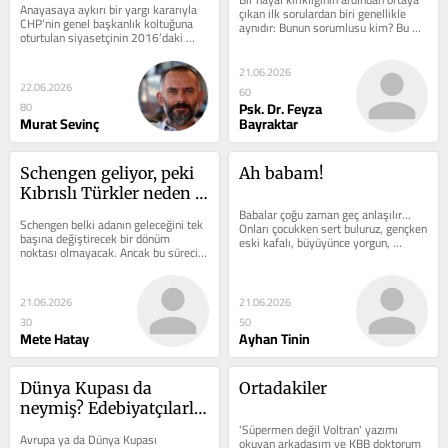
Anayasaya aykırı bir yargı kararıyla 
çıkan ilk sorulardan biri genellikle 
CHP’nin genel başkanlık koltuğuna 
aynıdır: Bunun sorumlusu kim? Bu 
oturtulan siyasetçinin 2016’daki 
sorunun neden bu kadar çekici...
kararından hiçbir zaman...
21.06.2026
22.06.2026
60
Psk. Dr. Feyza
80
Murat Sevinç
Bayraktar
Schengen geliyor, peki 
Ah babam!
Kıbrıslı Türkler neden 
hâlâ karanlıkta?
Babalar çoğu zaman geç anlaşılır... 
Schengen belki adanın geleceğini tek 
Onları çocukken sert buluruz, gençken 
başına değiştirecek bir dönüm 
eski kafalı, büyüyünce yorgun, 
noktası olmayacak. Ancak bu sürecin 
öldükten sonra eksik. Baba...
nasıl yürütüldüğü, Avrupa...
21.06.2026
21.06.2026
30
50
Mete Hatay
Ayhan Tinin
Dünya Kupası da 
Ortadakiler
neymiş? Edebiyatçılarla 
tiyatrocular toprak 
'Süpermen değil Voltran' yazımı 
Avrupa ya da Dünya Kupası 
okuyan arkadaşım ve KBB doktorum 
sahada!