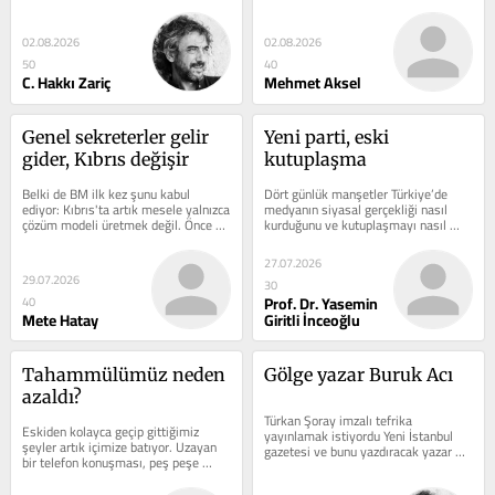
alıyor masada. Dünya...
02.08.2026
02.08.2026
50
40
C. Hakkı Zariç
Mehmet Aksel
Genel sekreterler gelir 
Yeni parti, eski 
gider, Kıbrıs değişir
kutuplaşma
Belki de BM ilk kez şunu kabul 
Dört günlük manşetler Türkiye’de 
ediyor: Kıbrıs'ta artık mesele yalnızca 
medyanın siyasal gerçekliği nasıl 
çözüm modeli üretmek değil. Önce 
kurduğunu ve kutuplaşmayı nasıl 
çözümü konuşabilecek bir...
beslediğini gözler önüne serdi.
27.07.2026
29.07.2026
30
Prof. Dr. Yasemin
40
Mete Hatay
Giritli İnceoğlu
Tahammülümüz neden 
Gölge yazar Buruk Acı
azaldı?
Türkan Şoray imzalı tefrika 
Eskiden kolayca geçip gittiğimiz 
yayınlamak istiyordu Yeni İstanbul 
şeyler artık içimize batıyor. Uzayan 
gazetesi ve bunu yazdıracak yazar 
bir telefon konuşması, peş peşe 
arıyordu. “O yazmayacak” dedi 
gelen mesajlar, aynı hikâyenin...
Kayhan...