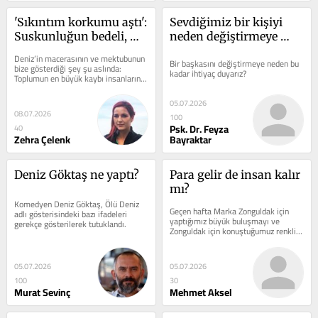
'Sıkıntım korkumu aştı': 
Sevdiğimiz bir kişiyi 
Suskunluğun bedeli, 
neden değiştirmeye 
konuşmanın bedeli
çalışırız?
Deniz’in macerasının ve mektubunun 
Bir başkasını değiştirmeye neden bu 
bize gösterdiği şey şu aslında: 
kadar ihtiyaç duyarız?
Toplumun en büyük kaybı insanların 
konuşamamasından da fazla bir...
05.07.2026
08.07.2026
100
Psk. Dr. Feyza
40
Zehra Çelenk
Bayraktar
Deniz Göktaş ne yaptı?
Para gelir de insan kalır 
mı?
Komedyen Deniz Göktaş, Ölü Deniz 
Geçen hafta Marka Zonguldak için 
adlı gösterisindeki bazı ifadeleri 
yaptığımız büyük buluşmayı ve 
gerekçe gösterilerek tutuklandı.
Zonguldak için konuştuğumuz renkli 
yaşam vizyonunu yazmıştım. Bu 
hafta...
05.07.2026
05.07.2026
100
30
Murat Sevinç
Mehmet Aksel