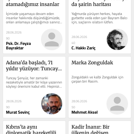
atamadığımız insanlar
da şairin haritası
İçimizde yaşamaya devam eden 
Yağmurda yürüyen herkes, hayata 
insanlar hakkında düşündüğümüzde, 
gurbette veda eden şair Bayram Balcı 
onları anlamaya çalıştığımızı sanırız. 
için, saçlarını ıslatsın lütfen.
Oysa dikkatle...
28.06.2026
28.06.2026
90
Psk. Dr. Feyza
40
Bayraktar
C. Hakkı Zariç
Adana'da başladı, 71 
Marka Zonguldak
yıldır yüzüyor: Tuncay 
Şenyüz
Zonguldaklı ve kalbi Zonguldak için 
Tuncay Şenyüz, her zamanki 
çarpan biri Rasim.
nezaketiyle amatör bir köşe yazarının 
söyleşi önerisini kabul etti. Hepinizin 
Tuncay Şenyüz’ü tanımasında...
28.06.2026
28.06.2026
90
50
Murat Sevinç
Mehmet Aksel
Kıbrıs'ta aynı 
Kadir İnanır: Bir 
diplomatik hareketlilik 
ülkenin değişen 