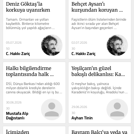
Deniz Göktaş'la 
Behçet Aysan'ı 
korkuya uyanırken
kurşundan koruyan 
koğuş
Tamam. Ormanları ve yolları 
Faşistlerin ölüm listelerinden birinde 
kaybettik. Binlerce kilometre 
adı ikinci sırada yer alan Behçet 
bölünmüş yol yapıldı ağaçların 
Aysan’ın başından geçenleri 
arasından. Sokakta yaşayanların 
saklamaktadır '116. Koğuş' şiiri.
ömrüne değen...
05.07.2026
02.07.2026
50
30
C. Hakkı Zariç
C. Hakkı Zariç
Halkı bilgilendirme 
Yeşilçam'ın güzel 
toplantısında halk 
bakışlı delikanlısı: Kadir 
DSİ'yi bilgilendirdi
İnanır
DSİ, Dünya Bankası'ndan aldığı 600 
O meşhur bakış, yalnızca 
milyon dolarlık krediyle derelerin 
yakışıklılığın bakışı değildi. İçinde 
canına okuyacak. Bildiği en iyi iş bu 
Karadeniz’in koyuluğu, Anadolu’nun 
zaten, yıllardır sürdürüyor...
mahcubiyeti, Yeşilçam’ın...
30.06.2026
29.06.2026
30
Mustafa Alp
30
Dağıstanlı
Ayhan Tinin
İçimizden 
Bayram Balcı'ya veda ya 