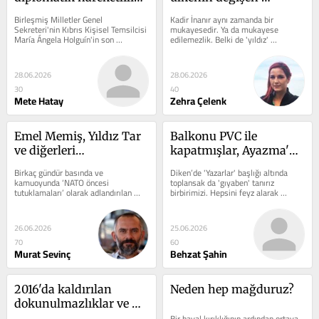
neden iki tarafı da 
erkeklik hikâyesi
Birleşmiş Milletler Genel 
Kadir İnanır aynı zamanda bir 
tedirgin ediyor?
Sekreteri'nin Kıbrıs Kişisel Temsilcisi 
mukayesedir. Ya da mukayese 
María Ángela Holguín'in son 
edilemezlik. Belki de 'yıldız' 
temaslarının ardından adada dikkat 
dediğimiz şey tam buradan doğuyor: 
çekici...
Bir dönemin ortak...
28.06.2026
28.06.2026
30
40
Mete Hatay
Zehra Çelenk
Emel Memiş, Yıldız Tar 
Balkonu PVC ile 
ve diğerleri…
kapatmışlar, Ayazma'da 
su kalmamış ama 
Birkaç gündür basında ve 
Diken’de 'Yazarlar' başlığı altında 
Polat'ta muhabbet baki
kamuoyunda ‘NATO öncesi 
toplansak da 'gıyaben' tanırız 
tutuklamaları’ olarak adlandırılan 
birbirimizi. Hepsini feyz alarak 
gözaltı ve tutuklamalar bağımsız 
okuyorum. Sizden farkımız yok,...
yargımızın...
26.06.2026
25.06.2026
70
60
Murat Sevinç
Behzat Şahin
2016'da kaldırılan 
Neden hep mağduruz?
dokunulmazlıklar ve 
CHP'nin rolü
Bir hayal kırıklığının ardından ortaya 