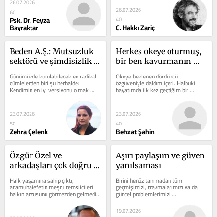
26.07.2026
26.07.2026
60
Psk. Dr. Feyza
40
Bayraktar
C. Hakkı Zariç
Beden A.Ş.: Mutsuzluk 
Herkes okeye oturmuş, 
sektörü ve şimdisizlik 
bir ben kavurmanın 
çağı
peşindeyim
Günümüzde kurulabilecek en radikal 
Okeye beklenen dördüncü 
cümlelerden biri şu herhalde: 
özgüveniyle daldım içeri. Halbuki 
Kendimin en iyi versiyonu olmak 
hayatımda ilk kez geçtiğim bir 
istemiyorum. Kendim olmak 
caddedeyim ve ilk kez gördüğüm bir 
istiyorum.
tabelanın çağrısına uydum.
23.07.2026
23.07.2026
50
40
Zehra Çelenk
Behzat Şahin
Özgür Özel ve 
Aşırı paylaşım ve güven 
arkadaşları çok doğru 
yanılsaması
bir iş yaptı
Halk yaşamına sahip çıktı, 
Birini henüz tanımadan tüm 
anamuhalefetin meşru temsilcileri 
geçmişimizi, travmalarımızı ya da 
halkın arzusunu görmezden gelmedi. 
güncel problemlerimizi 
Özgür Özel ve arkadaşları çok 
anlattığımızda, aramızda özel bir bağ 
yerinde...
kurulduğunu...
19.07.2026