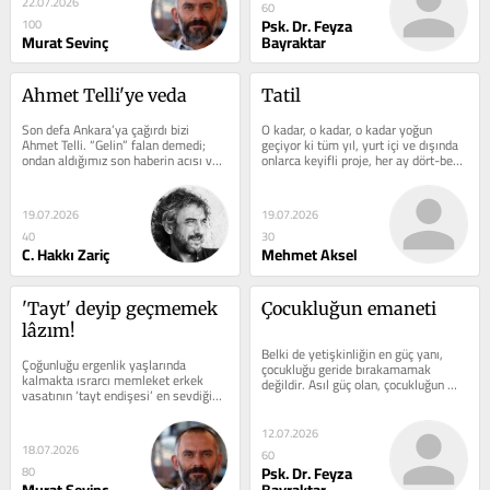
22.07.2026
60
Psk. Dr. Feyza
100
Murat Sevinç
Bayraktar
Ahmet Telli'ye veda
Tatil
Son defa Ankara’ya çağırdı bizi 
O kadar, o kadar, o kadar yoğun 
Ahmet Telli. “Gelin” falan demedi; 
geçiyor ki tüm yıl, yurt içi ve dışında 
ondan aldığımız son haberin acısı ve 
onlarca keyifli proje, her ay dört-beş 
yasıyla gidecektik Ankara’ya.
yazı, İstanbul’un yorucu...
19.07.2026
19.07.2026
40
30
C. Hakkı Zariç
Mehmet Aksel
'Tayt' deyip geçmemek 
Çocukluğun emaneti
lâzım!
Belki de yetişkinliğin en güç yanı, 
Çoğunluğu ergenlik yaşlarında 
çocukluğu geride bırakamamak 
kalmakta ısrarcı memleket erkek 
değildir. Asıl güç olan, çocukluğun 
vasatının ‘tayt endişesi’ en sevdiğim 
bizden istediğiyle bugün...
konulardan biri.
12.07.2026
18.07.2026
60
Psk. Dr. Feyza
80