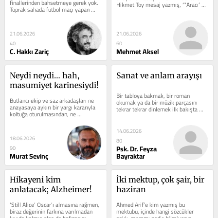
finallerinden bahsetmeye gerek yok. 
Hikmet Toy mesaj yazmış, “‘Aracı’ mı 
Toprak sahada futbol maçı yapan 
yazmıştın, gel bir de bizim...
edebiyatçılarla tiyatroculardan 
bahsedeceğim.
21.06.2026
21.06.2026
40
60
C. Hakkı Zariç
Mehmet Aksel
Neydi neydi… hah, 
Sanat ve anlam arayışı
masumiyet karinesiydi!
Bir tabloya bakmak, bir roman 
Butlancı ekip ve saz arkadaşları ne 
okumak ya da bir müzik parçasını 
anayasaya aykırı bir yargı kararıyla 
tekrar tekrar dinlemek ilk bakışta 
koltuğa oturulmasından, ne 
hayatın zorunlu ihtiyaçları arasında...
işbirlikçilikten, ne masumiyet...
14.06.2026
18.06.2026
80
Psk. Dr. Feyza
90
Murat Sevinç
Bayraktar
Hikayeni kim 
İki mektup, çok şair, bir 
anlatacak; Alzheimer!
haziran
‘Still Alice’ Oscar’ı almasına rağmen, 
Ahmed Arif’e kim yazmış bu 
biraz değerinin farkına varılmadan 
mektubu, içinde hangi sözcükler 