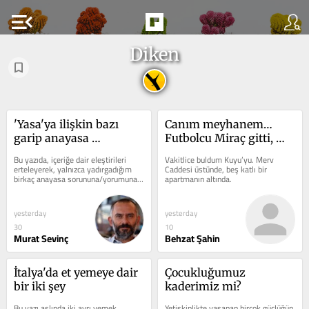
menu_open
Diken
'Yasa'ya ilişkin bazı 
Canım meyhanem… 
garip anayasa 
Futbolcu Miraç gitti, 
yorumları hakkında 
ciğerci kedi geldi
Bu yazıda, içeriğe dair eleştirileri 
Vakitlice buldum Kuyu’yu. Merv 
birkaç not
erteleyerek, yalnızca yadırgadığım 
Caddesi üstünde, beş katlı bir 
birkaç anayasa sorununa/yorumuna 
apartmanın altında.
değinmek istiyorum.
yesterday
yesterday
30
10
Murat Sevinç
Behzat Şahin
İtalya'da et yemeye dair 
Çocukluğumuz 
bir iki şey
kaderimiz mi?
Bu yazı aslında iki ayrı yemek 
Yetişkinlikte yaşanan birçok güçlüğün 