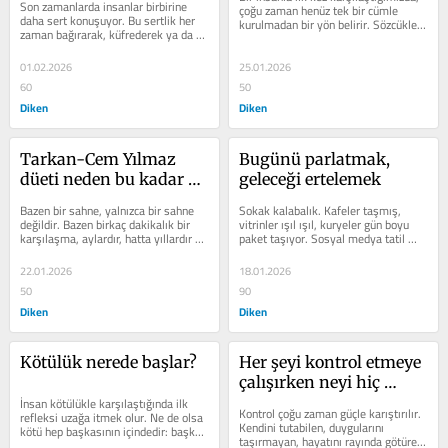
Son zamanlarda insanlar birbirine 
çoğu zaman henüz tek bir cümle 
daha sert konuşuyor. Bu sertlik her 
kurulmadan bir yön belirir. Sözcükler 
zaman bağırarak, küfrederek ya da 
daha ortada yoktur ama beden...
açık bir aşağılamayla gelmiyor;...
01.02.2026
25.01.2026
60
50
Diken
Diken
Tarkan-Cem Yılmaz 
Bugünü parlatmak, 
düeti neden bu kadar 
geleceği ertelemek
konuşuluyor?
Bazen bir sahne, yalnızca bir sahne 
Sokak kalabalık. Kafeler taşmış, 
değildir. Bazen birkaç dakikalık bir 
vitrinler ışıl ışıl, kuryeler gün boyu 
karşılaşma, aylardır, hatta yıllardır 
paket taşıyor. Sosyal medya tatil 
biriktirilen duygunun yüzeye...
görüntüleriyle dolu. Bir...
22.01.2026
18.01.2026
50
90
Diken
Diken
Kötülük nerede başlar?
Her şeyi kontrol etmeye 
çalışırken neyi hiç 
İnsan kötülükle karşılaştığında ilk 
yaşamıyoruz?
Kontrol çoğu zaman güçle karıştırılır. 
refleksi uzağa itmek olur. Ne de olsa 
Kendini tutabilen, duygularını 
kötü hep başkasının içindedir: başka 
taşırmayan, hayatını rayında götüren 
bir zihnin...