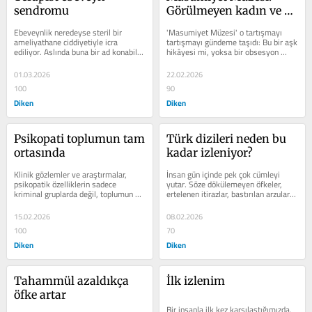
sendromu
Görülmeyen kadın ve 
cam fanus
Ebeveynlik neredeyse steril bir 
'Masumiyet Müzesi' o tartışmayı 
ameliyathane ciddiyetiyle icra 
tartışmayı gündeme taşıdı: Bu bir aşk 
ediliyor. Aslında buna bir ad konabilir: 
hikâyesi mi, yoksa bir obsesyon 
Terapist ebeveyn sendromu.
anlatısı mı?
01.03.2026
22.02.2026
100
90
Diken
Diken
Psikopati toplumun tam 
Türk dizileri neden bu 
ortasında
kadar izleniyor?
Klinik gözlemler ve araştırmalar, 
İnsan gün içinde pek çok cümleyi 
psikopatik özelliklerin sadece 
yutar. Söze dökülemeyen öfkeler, 
kriminal gruplarda değil, toplumun 
ertelenen itirazlar, bastırılan arzular 
tam ortasında, iş hayatında, sosyal...
gündelik hayatın içine...
15.02.2026
08.02.2026
100
70
Diken
Diken
Tahammül azaldıkça 
İlk izlenim
öfke artar
Bir insanla ilk kez karşılaştığımızda, 