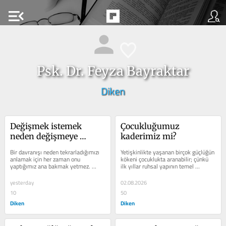
menu_open
Psk. Dr. Feyza Bayraktar
Diken
Değişmek istemek 
Çocukluğumuz 
neden değişmeye 
kaderimiz mi?
yetmiyor?
Bir davranışı neden tekrarladığımızı 
Yetişkinlikte yaşanan birçok güçlüğün 
anlamak için her zaman onu 
kökeni çocuklukta aranabilir; çünkü 
yaptığımız ana bakmak yetmez. 
ilk yıllar ruhsal yapının temel 
Cevap, kimi zaman onu 
taşlarının oluşmasında...
yapmadığımızda geriye kalandır.
yesterday
02.08.2026
10
50
Diken
Diken