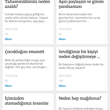
Tahammülümüz neden 
Aşırı paylaşım ve güven 
azaldı?
yanılsaması
Eskiden kolayca geçip gittiğimiz 
Birini henüz tanımadan tüm 
şeyler artık içimize batıyor. Uzayan 
geçmişimizi, travmalarımızı ya da 
bir telefon konuşması, peş peşe 
güncel problemlerimizi 
gelen mesajlar, aynı hikâyenin...
anlattığımızda, aramızda özel bir bağ 
kurulduğunu...
26.07.2026
19.07.2026
70
60
Diken
Diken
Çocukluğun emaneti
Sevdiğimiz bir kişiyi 
neden değiştirmeye 
Belki de yetişkinliğin en güç yanı, 
çalışırız?
çocukluğu geride bırakamamak 
Bir başkasını değiştirmeye neden bu 
değildir. Asıl güç olan, çocukluğun 
kadar ihtiyaç duyarız?
bizden istediğiyle bugün...
12.07.2026
05.07.2026
60
100
Diken
Diken
İçimizden 
Neden hep mağduruz?
atamadığımız insanlar
Bir hayal kırıklığının ardından ortaya 