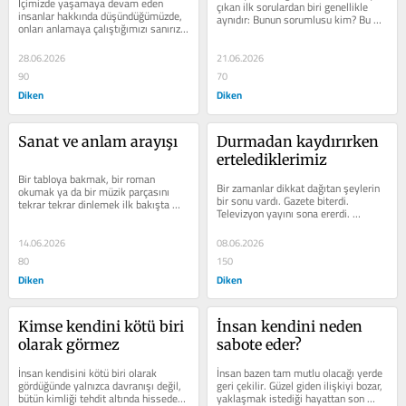
İçimizde yaşamaya devam eden 
çıkan ilk sorulardan biri genellikle 
insanlar hakkında düşündüğümüzde, 
aynıdır: Bunun sorumlusu kim? Bu 
onları anlamaya çalıştığımızı sanırız. 
sorunun neden bu kadar çekici...
Oysa dikkatle...
28.06.2026
21.06.2026
90
70
Diken
Diken
Sanat ve anlam arayışı
Durmadan kaydırırken 
ertelediklerimiz
Bir tabloya bakmak, bir roman 
Bir zamanlar dikkat dağıtan şeylerin 
okumak ya da bir müzik parçasını 
bir sonu vardı. Gazete biterdi. 
tekrar tekrar dinlemek ilk bakışta 
Televizyon yayını sona ererdi. 
hayatın zorunlu ihtiyaçları arasında...
Yolculuk tamamlanırdı. Misafirler...
14.06.2026
08.06.2026
80
150
Diken
Diken
Kimse kendini kötü biri 
İnsan kendini neden 
olarak görmez
sabote eder?
İnsan kendisini kötü biri olarak 
İnsan bazen tam mutlu olacağı yerde 
gördüğünde yalnızca davranışı değil, 
geri çekilir. Güzel giden ilişkiyi bozar, 
bütün kimliği tehdit altında hisseder. 
yaklaşmak istediği hayattan son 