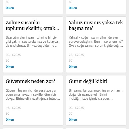
60
60
Diken
Diken
Zulme susanlar 
Yalnız mısınız yoksa tek 
toplumu eksiltir, ortak 
başına mı?
olanlar çürütür
Bazı cümleler insanın zihnine bir çivi 
Yalnızlık çoğu insanın zihninde aynı 
gibi çakılır; susturulamaz ve kolayca 
soruyu dolaştırır: Benim sorunum ne? 
da unutulmaz. Bir kez duyuldu mu 
Oysa çoğu zaman sorun kişide değil, 
insanın iç dünyasında yankı...
onu çevreleyen...
30.11.2025
23.11.2025
60
50
Diken
Diken
Güvenmek neden zor?
Gurur değil kibir!
Güven… İnsanın içinde sessizce yer 
Bir zamanlar utanmak, insan olmanın 
eden ama hayatını şekillendiren bir 
doğal bir uzantısıydı. Birini 
duygu. Birine elini uzattığında tutup 
incittiğimizde içimiz cız eder, 
tutmayacağını bilememenin,...
yüzümüz kızarırdı. Yanlış bir söz...
16.11.2025
09.11.2025
80
70
Diken
Diken