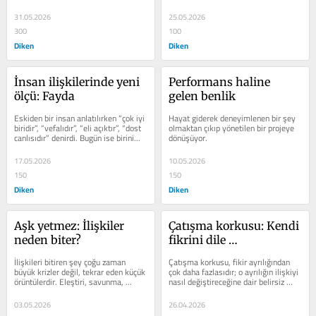
Bu yüzden zihin...
anda uzaklaşır, uzun zamandır...
31.05.2026
25.05.2026
300
100
Diken
Diken
İnsan ilişkilerinde yeni 
Performans haline 
ölçü: Fayda
gelen benlik
Eskiden bir insan anlatılırken “çok iyi 
Hayat giderek deneyimlenen bir şey 
biridir”, “vefalıdır”, “eli açıktır”, “dost 
olmaktan çıkıp yönetilen bir projeye 
canlısıdır” denirdi. Bugün ise birini...
dönüşüyor.
17.05.2026
10.05.2026
150
150
Diken
Diken
Aşk yetmez: İlişkiler 
Çatışma korkusu: Kendi 
neden biter?
fikrini dile 
getiremeyenler
İlişkileri bitiren şey çoğu zaman 
Çatışma korkusu, fikir ayrılığından 
büyük krizler değil, tekrar eden küçük 
çok daha fazlasıdır; o ayrılığın ilişkiyi 
örüntülerdir. Eleştiri, savunma, 
nasıl değiştireceğine dair belirsiz 
küçümseme ve duvar...
ama yoğun bir beklentidir.
03.05.2026
26.04.2026