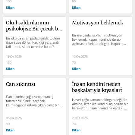
100
90
Diken
Diken
Okul saldırılarının 
Motivasyon beklemek
psikolojisi: Bir çocuk bu 
noktaya nasıl gelir?
Bir işe başlamak için motivasyon 
Bir okulda silah patladığında toplum 
beklemek, kapının önünde durup 
önce sese döner. Kaç kişi yaralandı, 
açılmasını beklemek gibi. Kapının 
fail kimdi, silahı nereden buldu? 
kolu oradadır ama insan dokunmaz....
Bunlar gerekli ama gecikmiş...
19.04.2026
12.04.2026
150
70
Diken
Diken
Can sıkıntısı
İnsan kendini neden 
başkalarıyla kıyaslar?
Can sıkıntısı çoğu zaman yanlış 
Haset çoğu zaman saldırgan değildir. 
tanımlanır. Sanki seçenek 
Aksine, içten içe kendini aşındıran bir 
kalmadığında ortaya çıkan basit bir 
harekettir. İnsanın kendine verdiği 
boşluk haliymiş gibi düşünülür....
zarardır.
05.04.2026
29.03.2026
90
70
Diken
Diken