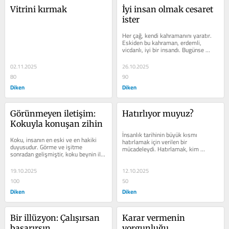
Vitrini kırmak
İyi insan olmak cesaret 
ister
Her çağ, kendi kahramanını yaratır. 
Eskiden bu kahraman, erdemli, 
vicdanlı, iyi bir insandı. Bugünse 
toplumun alkışladığı figür,...
02.11.2025
26.10.2025
80
90
Diken
Diken
Görünmeyen iletişim: 
Hatırlıyor muyuz?
Kokuyla konuşan zihin
İnsanlık tarihinin büyük kısmı 
Koku, insanın en eski ve en hakiki 
hatırlamak için verilen bir 
duyusudur. Görme ve işitme 
mücadeleydi. Hatırlamak, kim 
sonradan gelişmiştir, koku beynin ilk 
olduğumuzu, nereden geldiğimizi ve 
iletişim aracıdır. Bu yüzden kokular...
neye ait...
19.10.2025
12.10.2025
100
50
Diken
Diken
Bir illüzyon: Çalışırsan 
Karar vermenin 
başarırsın
yorgunluğu