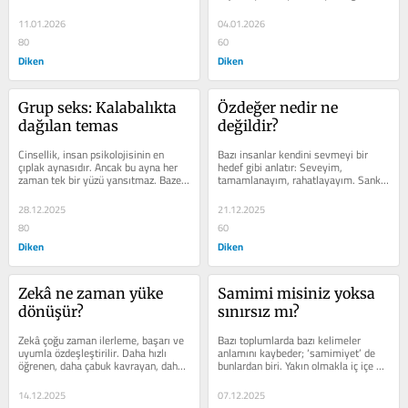
insan ‘sağlam’...
11.01.2026
04.01.2026
80
60
Diken
Diken
Grup seks: Kalabalıkta 
Özdeğer nedir ne 
dağılan temas
değildir?
Cinsellik, insan psikolojisinin en 
Bazı insanlar kendini sevmeyi bir 
çıplak aynasıdır. Ancak bu ayna her 
hedef gibi anlatır: Seveyim, 
zaman tek bir yüzü yansıtmaz. Bazen 
tamamlanayım, rahatlayayım. Sanki 
görüntü çoğalır; bedenler üst...
içsel bir kapıdan geçilecek ve hayat 
nihayet...
28.12.2025
21.12.2025
80
60
Diken
Diken
Zekâ ne zaman yüke 
Samimi misiniz yoksa 
dönüşür?
sınırsız mı? 
Zekâ çoğu zaman ilerleme, başarı ve 
Bazı toplumlarda bazı kelimeler 
uyumla özdeşleştirilir. Daha hızlı 
anlamını kaybeder; ‘samimiyet’ de 
öğrenen, daha çabuk kavrayan, daha 
bunlardan biri. Yakın olmakla iç içe 
doğru kararlar veren bir...
geçmek, bağ kurmakla boğmak,...
14.12.2025
07.12.2025