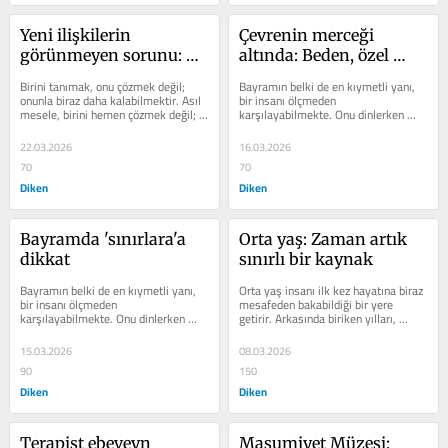
Yeni ilişkilerin 
Çevrenin merceği 
görünmeyen sorunu: 
altında: Beden, özel 
Tanımadan vazgeçmek
hayat ve bayram 
Birini tanımak, onu çözmek değil; 
Bayramın belki de en kıymetli yanı, 
sohbetleri
onunla biraz daha kalabilmektir. Asıl 
bir insanı ölçmeden 
mesele, birini hemen çözmek değil; 
karşılayabilmekte. Onu dinlerken 
tanımaya gerçekten bir şans 
hayatının hesabını sormamakta. 
verebilmektir.
Yanında otururken...
22.03.2026
16.03.2026
70
70
Diken
Diken
Bayramda 'sınırlara'a 
Orta yaş: Zaman artık 
dikkat
sınırlı bir kaynak
Bayramın belki de en kıymetli yanı, 
Orta yaş insanı ilk kez hayatına biraz 
bir insanı ölçmeden 
mesafeden bakabildiği bir yere 
karşılayabilmekte. Onu dinlerken 
getirir. Arkasında biriken yılları, 
hayatının hesabını sormamakta. 
önünde ise artık sonsuz...
Yanında otururken...
15.03.2026
08.03.2026
90
150
Diken
Diken
Terapist ebeveyn 
Masumiyet Müzesi: 