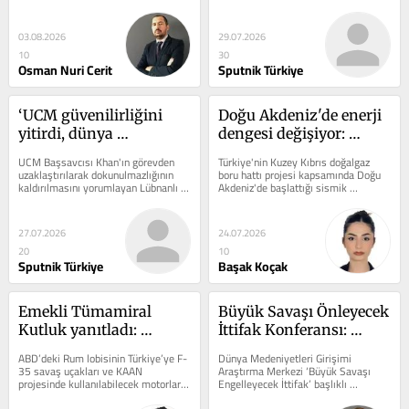
6 sivil hayatını kaybetti. Rusya bu...
olarak kullandığı Starlink 
terminallerine...
03.08.2026
29.07.2026
10
30
Osman Nuri Cerit
Sputnik Türkiye
‘UCM güvenilirliğini 
Doğu Akdeniz'de enerji 
yitirdi, dünya 
dengesi değişiyor: 
sahnesindeki otoritesi 
NAVTEX ilan edildi, 
UCM Başsavcısı Khan'ın görevden 
Türkiye'nin Kuzey Kıbrıs doğalgaz 
ve konumu ise ciddi 
Oruç Reis görevde
uzaklaştırılarak dokunulmazlığının 
boru hattı projesi kapsamında Doğu 
kaldırılmasını yorumlayan Lübnanlı 
Akdeniz'de başlattığı sismik 
şekilde zayıfladı’
uzman Tans, bu olayın...
araştırmalar bölgesel dengeleri...
27.07.2026
24.07.2026
20
10
Sputnik Türkiye
Başak Koçak
Emekli Tümamiral 
Büyük Savaşı Önleyecek 
Kutluk yanıtladı: 
İttifak Konferansı: 
ABD'deki Rum lobisi 
'Türkiye, Rusya, Çin ve 
ABD’deki Rum lobisinin Türkiye’ye F-
Dünya Medeniyetleri Girişimi 
Türkiye'nin F-35 
İran’ın iş birliği 
35 savaş uçakları ve KAAN 
Araştırma Merkezi ‘Büyük Savaşı 
projesinde kullanılabilecek motorların 
Engelleyecek İttifak’ başlıklı 
almasını neden 
güçlenmeli'
satışını engelleme girişimini...
konferans düzenledi. Konferansta, 
istemiyor?