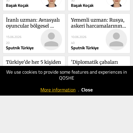
30
30
ağırlığını artırdı ve 
İsrail’in masada söz 
Başak Koçak
Başak Koçak
diplomatik gücünü 
sahibi olmadığı 
gösterdi
gözüküyor
İranlı uzman: Avrasyalı 
Yemenli uzman: Rusya, 
oyuncular bölgesel 
askeri harcamalarının 
güvenlik denkleminin 
miktarıyla değil, 
15.06.2026
10.06.2026
bir parçası haline geldi
kalitesiyle Batı'yı geride 
20
40
bırakıyor
Sputnik Türkiye
Sputnik Türkiye
Türkiye’de her 5 kişiden 
'Diplomatik çabaları 
1’i obez: Obezite artık 
başarısız olup sözlerine 
We use cookies to provide some features and experiences in
bir pandemi diyebiliriz
kulak asılmayan İran, 
QOSHE
09.06.2026
08.06.2026
aniden strateji 
50
30
değiştirdi'
More information
.
Close
Başak Koçak
Sputnik Türkiye