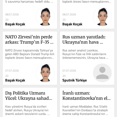
5 savunma harcaması hedefi oldu. 
toplantı öncesi basın mensuplarının 
Dış politika uzmanı 
Doç. Dr. Furkan Kaya, hedefin...
sorularını yanıtladı....
yorumladı
08.07.2026
08.07.2026
20
20
Başak Koçak
Başak Koçak
NATO Zirvesi’nin perde 
Rus uzman yanıtladı: 
arkası: Trump’ın F-35 
Ukrayna'nın hava 
ve CAATSA mesajları ne 
savunması Rus 
NATO Zirvesi kapsamında Türkiye’ye 
Rus askeri analist Leonkov, 
anlama geliyor?
saldırılarına neden 
gelen ABD Başkanı Donald Trump ikili 
Rusya'nın füze ve İHA saldırılarını 
toplantı öncesi basın mensuplarının 
önlenememesinin, Ukrayna hava 
karşı koyamıyor?
sorularını yanıtladı. F-35,...
savunma kuvvetlerinin bu tür 
saldırıları...
07.07.2026
07.07.2026
20
20
Başak Koçak
Sputnik Türkiye
Dış Politika Uzmanı 
İranlı uzman: 
Yücel: Ukrayna sahada 
Konstantinovka'nın ele 
başarısız oldukça sivil 
geçirilmesi Rus 
Kiev yönetimi Rusya’da sivilleri 
İranlı uzman Moddaber, Rus Silahlı 
hedeflere saldırıyor
ordusunun nihai zaferi 
hedef alırken, Rusya Ukrayna’nın 
Kuvvetleri'nin Donbass'ta stratejik 
önemli askerli tesislerini vurdu. 
öneme sahip Konstantinovka'nın 
için zemin hazırlamış 