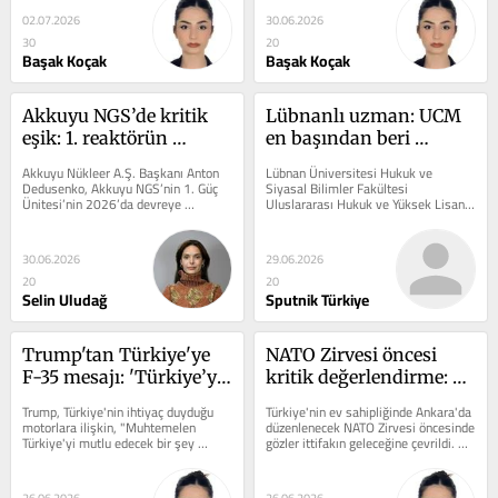
02.07.2026
30.06.2026
30
20
Başak Koçak
Başak Koçak
Akkuyu NGS’de kritik 
Lübnanlı uzman: UCM 
eşik: 1. reaktörün 
en başından beri 
devreye alınacağı tarih 
üzerine düşen rolü 
Akkuyu Nükleer A.Ş. Başkanı Anton 
Lübnan Üniversitesi Hukuk ve 
açıklandı
gerektiği gibi yerine 
Dedusenko, Akkuyu NGS’nin 1. Güç 
Siyasal Bilimler Fakültesi 
Ünitesi’nin 2026’da devreye 
Uluslararası Hukuk ve Yüksek Lisans 
getirmedi
alınmasının hedeflendiğini...
Programları Öğretim Üyesi Prof. Dr. 
Hassan Jouni,...
30.06.2026
29.06.2026
20
20
Selin Uludağ
Sputnik Türkiye
Trump'tan Türkiye'ye 
NATO Zirvesi öncesi 
F-35 mesajı: 'Türkiye’yi 
kritik değerlendirme: 
mutlu edecek bir şey 
'İttifak tarihinin en 
Trump, Türkiye'nin ihtiyaç duyduğu 
Türkiye'nin ev sahipliğinde Ankara'da 
yapacağım' ne anlama 
büyük kırılmalarından 
motorlara ilişkin, "Muhtemelen 
düzenlenecek NATO Zirvesi öncesinde 
Türkiye'yi mutlu edecek bir şey 
gözler ittifakın geleceğine çevrildi. 
geliyor?
biri yaşanıyor'
yapacağım" açıklamasını yaptı. 
Emekli Tümamiral Ali Deniz...
Konuyu...