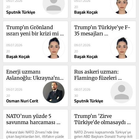
09.07.2026
09.07.2026
değilse bana 
çıkışı ne anlama 
20
20
güvenmesinler
geliyor?
Sputnik Türkiye
Başak Koçak
Trump'ın Grönland 
Trump'ın Türkiye’ye F-
ısrarı yeni bir krizi mi 
35 mesajları 
doğuruyor?
Yunanistan’ı neden 
09.07.2026
09.07.2026
rahatsız etti?
20
20
Başak Koçak
Başak Koçak
Enerji uzmanı 
Rus askeri uzman: 
Aslanoğlu: Ukrayna'nın 
Flamingo füzeleri 
saldırısı sonucu 
aslında Batı ürünüdür, 
09.07.2026
08.07.2026
doğalgaz akışının 
Ukrayna ise firlatma 
20
30
kesilmesi Türkiye’nin 
rampası görevi görüyor
Osman Nuri Cerit
Sputnik Türkiye
arz dengesini bozar
NATO’nun yüzde 5 
Trump'ın 'Zirve 
savunma harcaması 
Türkiye'de olmasaydı 
hedefi gerçekçi mi?
katılmayabilirdim' 
Ankara'daki NATO Zirvesi'nde öne 
NATO Zirvesi kapsamında Türkiye’ye 
sözleri neyi gösteriyor? 
çıkan başlıklardan biri, ittifakın yüzde 
gelen ABD Başkanı Donald Trump ikili 