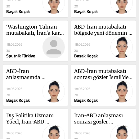
26.06.2026
26.06.2026
30
20
Başak Koçak
Başak Koçak
‘Washington-Tahran 
ABD-İran mutabakatı 
mutabakatı, İran'a karşı 
bölgede yeni dönemin 
savaşın başarısızlığının 
kapısını aralıyor: 'Asıl 
18.06.2026
18.06.2026
resmen tanınması 
hesaplaşma bir sonraki 
30
20
anlamına geliyor’
raunda ertelenmiş 
Sputnik Türkiye
Başak Koçak
olabilir'
ABD-İran 
ABD-İran mutabakatı 
anlaşmasında 
sonrası gözler İsrail’de: 
Türkiye’nin rolü dikkat 
‘Tel Aviv’in güvenlik 
18.06.2026
18.06.2026
çekti: ‘Savaşın 
söylemi inandırıcılığını 
20
20
büyümesini engelleyen 
yitirdi’
Başak Koçak
Başak Koçak
aktörlerden biri oldu’
Dış Politika Uzmanı 
İran-ABD anlaşması 
Yücel, İran-ABD 
sonrası gözler 
anlaşması 
Ortadoğu'da: Savaşın 
16.06.2026
16.06.2026
değerlendirdi: Türkiye 
çerçevesini çizen 