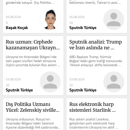
gündemde tutuyor. Dış Politika 
bölünmesi önerisi, Tahran'ın asla 
kazanılması gereken bir 
Uzmanı Umur Tugay Yücel, 
kabul etmeyeceği jeopolitik bir 
sürece girdi'
müzakere...
tuzaktır.
05.08.2026
04.08.2026
9
20
Başak Koçak
Sputnik Türkiye
Rus uzman: Cephede 
Sputnik analizi: Trump 
kazanamayan Ukrayna, 
ve İran aslında ne 
başarısızlıklarını terörle 
üzerinde anlaştı?
Ukrayna'nın Krasnodar Bölgesi'nde 
ABD Başkanı Trump, Hürmüz 
telafi etmeye çalışıyor
tatil yapan sivilleri hedef almasına 
Boğazı'ndaki gemi trafiği konusunda 
ilişkin yorumda bulunan Rus askeri 
‘ilkesel anlayışa’ atıfta bulunarak 
uzman Borzenko, cephede 
İran'a yönelik planlanan...
kazanamayan...
03.08.2026
03.08.2026
20
20
Sputnik Türkiye
Sputnik Türkiye
Dış Politika Uzmanı 
Rus elektronik harp 
Yücel: Zelenskiy sivilleri 
sistemleri Starlink 
hedef alarak sahadaki 
terminallerine başarıyla 
Ukrayna ordusunun, Rusya’nın 
Rus askeri analist Leonkov, 
başarısızlığını 
karşı koyuyor
Krasnodar Bölgesi'ndeki Gelencik 
geliştirilen yerli elektronik harp 
ilçesine düzenlediği İHA saldırısında 
sistemlerinin Ukrayna’nın aktif 
gizlemeye çalışıyor