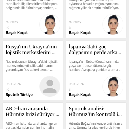
Türkiye için alarm mı?
enflasyonunda sorun 
marullarla ilişkilendirilen Siklospora 
aylarında hasadın yoğunlaşmasına 
salgınında ilk ölümler yaşanırken, 
rağmen yüksek seyrini sürdürüyor. 
maliyet değil, 
EKMUD uzmanları dikkat çeken...
Prof. Dr. Cengiz Çakır, fiyat...
piyasadaki yapısal 
bozukluk’
thursday
thursday
10
8
Başak Koçak
Başak Koçak
Rusya'nın Ukrayna'nın 
İspanya’daki göç 
lojistik merkezlerini 
dalgasının perde arkası: 
hedef alan yeni 
“Bu doğal bir göç 
Rus ordusunun Ukrayna’daki lojistik 
İspanya'nın Sebte (Ceuta) sınırında 
saldırılarının nihai 
hareketi değil, organize 
merkezlerine yönelik saldırılarını 
yaşanan kitlesel düzensiz göç 
yorumlayan Rus askeri uzman 
hareketi Avrupa'yı yeniden alarma 
hedefi ne?
bir operasyon”
Matviyçuk, askerlerin önünde öne 
geçirirken, Doç. Dr. Ali Zafer...
çıkan...
05.08.2026
05.08.2026
10
6
Sputnik Türkiye
Başak Koçak
ABD-İran arasında 
Sputnik analizi: 
Hürmüz krizi sürüyor: 
Hürmüz’ün kontrolü ile 
'ABD için bu savaş 
ilgili öneri, çıkışı 
ABD-İran hattında taraflardan gelen 
Hürmüz Boğazı'nın kontrolünün İran'a 
kendi itibarının geri 
olmayan bir anlaşma
sert açıklamalar gerilim ihtimalini 
giriş, Umman'a çıkış verilerek ikiye 