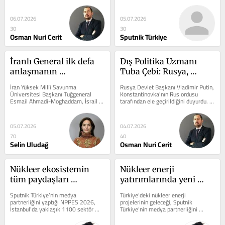
Sahadaki bu gelişmeleri 
kontrolünü ele geçirmesinin 
oldu
değerlendiren...
Donbas'ın...
06.07.2026
05.07.2026
30
30
Osman Nuri Cerit
Sputnik Türkiye
İranlı General ilk defa 
Dış Politika Uzmanı 
anlaşmanın 
Tuba Çebi: Rusya, 
maddelerini açıkladı: 
Konstantinovka’yı 
İran Yüksek Millî Savunma 
Rusya Devlet Başkanı Vladimir Putin, 
'Bir sonraki savaşın 
alarak hem sahada hem 
Üniversitesi Başkanı Tuğgeneral 
Konstantinovka'nın Rus ordusu 
Esmail Ahmadi-Moghaddam, İsrail 
tarafından ele geçirildiğini duyurdu. 
hazırlığını yaptık, ABD 
masada elini 
ve ABD ile yaşanan “12 Gün 
Bu gelişmeyi değerlendiren Dış...
geri adım attı'
güçlendirdi
Savaşı”na...
05.07.2026
04.07.2026
70
40
Selin Uludağ
Osman Nuri Cerit
Nükleer ekosistemin 
Nükleer enerji 
tüm paydaşları 
yatırımlarında yeni 
İstanbul'da buluştu: 
dönem: Türkiye küresel 
Sputnik Türkiye’nin medya 
Türkiye’deki nükleer enerji 
'Nükleer hedefin tek 
tedarik ve teknoloji üssü 
partnerliğini yaptığı NPPES 2026, 
projelerinin geleceği, Sputnik 
İstanbul'da yaklaşık 1100 sektör 
Türkiye’nin medya partnerliğini 
yolu güçlü ve yerli 
olmayı hedefliyor
temsilcisini buluştururken, 
yaptığı, İstanbul’da düzenlenen 12....
sanayi'
uluslararası iş...