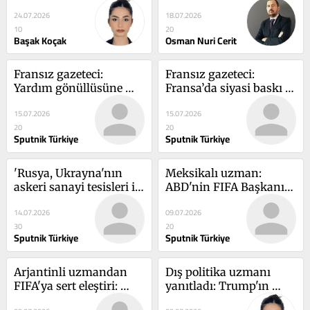
NATO...
24.07.2026
18.07.2026
10
20
Başak Koçak
Osman Nuri Cerit
Fransız gazeteci: 
Fransız gazeteci: 
Yardım gönüllüsüne 
Fransa’da siyasi baskı 
açılan ceza davası 
sürüyor, Donbass’a 
15.07.2026
15.07.2026
Fransa'daki demokratik 
yardım edenler 
20
20
süreci baltalıyor
yargılanıyor
Sputnik Türkiye
Sputnik Türkiye
'Rusya, Ukrayna'nın 
Meksikalı uzman: 
askeri sanayi tesisleri ile 
ABD'nin FIFA Başkanı 
liman altyapısını 
seçim sürecinde 
14.07.2026
09.07.2026
vurarak düşmanın 
Infantino'yu 
30
20
askeri gücünü 
desteklediği 
Sputnik Türkiye
Sputnik Türkiye
azaltmayı amaçlıyor'
unutulmamalı
Arjantinli uzmandan 
Dış politika uzmanı 
FIFA'ya sert eleştiri: 
yanıtladı: Trump'ın 
Adalet herkes için eşit 
'İran'la anlaşma bitti' 