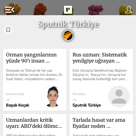
menu_open
Sputnik Türkiye
Orman yangınlarının 
Rus uzman: Sistematik 
yüzde 90'ı insan 
yenilgiye uğrayan 
kaynaklı: Uzmanı 
Ukrayna ordusu sadece 
Dünyada ve Türkiye’de her yaz 
Eski Ukrayna Genelkurmay Başkanı 
çözüm önerilerini 
silah rezervlerini değil 
binlerce hektar orman kül olurken, Dr. 
Zalujnıy’ın, ‘Rusya’nın, Ukrayna’nın 
Suat Keten, mücadelenin sadece 
savaş alanında kullandığı tüm yeni 
sıraladı
savaş konseptini de 
söndürme odaklı yürütülmesinin...
silah ve taktiklerine...
tüketti
previous day
thursday
10
10
Başak Koçak
Sputnik Türkiye
Uzmanlardan kritik 
Tarlada hasat var ama 
uyarı: ABD'deki ölümcül 
fiyatlar neden 
Siklospora salgını 
düşmüyor? : ‘Gıda 
ABD'de Meksika'dan ithal edilen 
Türkiye'de gıda enflasyonu yaz 