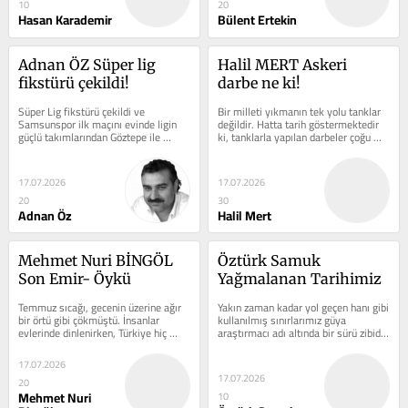
10
20
Hasan Karademir
Bülent Ertekin
Adnan ÖZ Süper lig 
Halil MERT Askeri 
fikstürü çekildi!
darbe ne ki!
Süper Lig fikstürü çekildi ve 
Bir milleti yıkmanın tek yolu tanklar 
Samsunspor ilk maçını evinde ligin 
değildir. Hatta tarih göstermektedir 
güçlü takımlarından Göztepe ile 
ki, tanklarla yapılan darbeler çoğu 
oynayacak. Yeni sezon hepimize 
zaman yıllar içinde sona erer;...
hayırlı...
17.07.2026
17.07.2026
20
30
Adnan Öz
Halil Mert
Mehmet Nuri BİNGÖL 
Öztürk Samuk 
Son Emir- Öykü
Yağmalanan Tarihimiz
Temmuz sıcağı, gecenin üzerine ağır 
Yakın zaman kadar yol geçen hanı gibi 
bir örtü gibi çökmüştü. İnsanlar 
kullanılmış sınırlarımız güya 
evlerinde dinlenirken, Türkiye hiç 
araştırmacı adı altında bir sürü zibidi 
bilmediği kadar uzun bir...
tarih kaçakçısı...
17.07.2026
17.07.2026
20
Mehmet Nuri
10