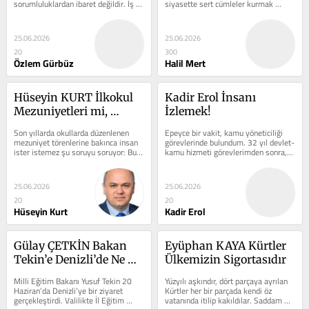
sorumluluklardan ibaret değildir. İş 
siyasette sert cümleler kurmak 
yerlerinde insanlar günün büyük bir...
değildir. Türk Milleti, Türk Dünyası 
ve...
25.06.2026
25.06.2026
20
300
Özlem Gürbüz
Halil Mert
Hüseyin KURT İlkokul 
Kadir Erol İnsanı 
Mezuniyetleri mi, 
İzlemek!
Duygu Gösterileri mi?
Son yıllarda okullarda düzenlenen 
Epeyce bir vakit, kamu yöneticiliği 
mezuniyet törenlerine bakınca insan 
görevlerinde bulundum. 32 yıl devlet-
ister istemez şu soruyu soruyor: Bu 
kamu hizmeti görevlerimden sonra, 
törenler gerçekten çocuklar için mi...
2020 yılında, kamudan emekli 
oldum....
25.06.2026
25.06.2026
20
20
Hüseyin Kurt
Kadir Erol
Gülay ÇETKİN Bakan 
Eyüphan KAYA Kürtler 
Tekin’e Denizli’de Ne 
Ülkemizin Sigortasıdır
Dediler?
Milli Eğitim Bakanı Yusuf Tekin 20 
Yüzyılı aşkındır, dört parçaya ayrılan 
Haziran’da Denizli’ye bir ziyaret 
Kürtler her bir parçada kendi öz 
gerçekleştirdi. Valilikte İl Eğitim 
vatanında itilip kakıldılar. Saddam 