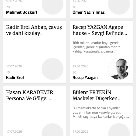
17.07.2026
17.07.2026
20
10
Mehmet Bozkurt
Ömer Naci Yılmaz
Kadir Erol Ahbap, çavuş 
Recep YAZGAN Agape 
ve dahi kızılay...
hause - Sevgi Evi’nden, 
Samsun Protestan 
Türk milleti, asırlar boyu gerek 
Kilisesi’ne!
içeriden, gerek dışarıdan maruz 
kaldığı kuşatmalara daima 
maneviyatını kalkan yaparak 
direnmiştir....
17.07.2026
17.07.2026
10
20
Kadir Erol
Recep Yazgan
Hasan KARADEMİR 
Bülent ERTEKİN 
Persona Ve Gölge: 
Maskeler Düşerken…
Fethullahçilik Örneği
Bu memlekette banka soyanlar 
yüzlerini kar maskesiyle gizledi. 
Milleti soymaya kalkanlar ise çoğu 
zaman bir ideolojinin, bir sloganın ya 
da kutsal...
17.07.2026
17.07.2026