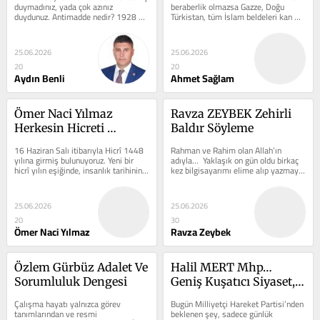
duymadınız, yada çok azınız 
beraberlik olmazsa Gazze, Doğu 
duydunuz. Antimadde nedir? 1928 
Türkistan, tüm İslam beldeleri kan 
yılında İngiliz fizikçi Paul Dirac,...
ağlar. Şu an da öyle değil mi? Allah 
ve...
25.06.2026
25.06.2026
20
20
Aydın Benli
Ahmet Sağlam
Ömer Naci Yılmaz 
Ravza ZEYBEK Zehirli 
Herkesin Hicreti 
Baldır Söyleme
Gayretine Göredir
16 Haziran Salı itibarıyla Hicrî 1448 
Rahman ve Rahim olan Allah’ın 
yılına girmiş bulunuyoruz. Yeni bir 
adıyla…  Yaklaşık on gün oldu birkaç 
hicrî yılın eşiğinde, insanlık tarihinin 
kez bilgisayarımı elime alıp yazmaya 
en büyük...
başladım. Yarım bıraktım,...
25.06.2026
25.06.2026
20
30
Ömer Naci Yılmaz
Ravza Zeybek
Özlem Gürbüz Adalet Ve 
Halil MERT Mhp… 
Sorumluluk Dengesi
Geniş Kuşatıcı Siyaset, 
Büyük Milli Cephe…
Çalışma hayatı yalnızca görev 
Bugün Milliyetçi Hareket Partisi’nden 
tanımlarından ve resmi 
beklenen şey, sadece günlük 