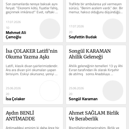
Vicdan ve Kaçan 
Soruyor: Modern 
Son zamanlarda nereye baksak aynı 
Trafikte bir ambulansa yol vermeyen 
Bereket
Dünyada Ahlaki 
feryat: "Ekonomi kötü, fiyatlar fahiş, 
sürücü, "Benim acelem vardı." der. Bir 
geçinmek imkânsız!" Evet, raftaki 
memur, haksız olduğunu düşündüğü 
Sorumluluğumuzu 
etiketler ile...
bir kararı...
Kime Devrettik?
17.07.2026
17.07.2026
10
Mehmet Ali
20
Çamoğlu
Seyfettin Budak
İsa ÇOLAKER Latifi’nin 
Songül KARAMAN 
Okuma Yazma Aşkı
Ahilik Geleneği
Latifi, klasik divan şairlerimizdendir. 
Ahilik geleneğinin temelleri 13 yy Ahi 
Ara ara divan şiiri okumaları yapan 
Evran tarafından ilk olarak Kırşehir 
birisiyim. Eskiyi okursanız, yeniyi 
de atılmış   sonra Anadoluya 
anlamakta güçlük çekmezsiniz....
yayılmıştır. Selçuklu ve...
25.06.2026
25.06.2026
20
20
İsa Çolaker
Songül Karaman
Aydın BENLİ 
Ahmet SAĞLAM Birlik 
ANTİMADDE
Ve Beraberlik
Antimaddeyi eminim ki daha önce hiç 
Bismillahirrahmanirrahim. Birlik ve 