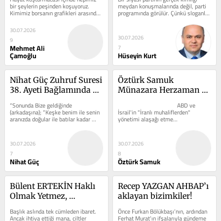
Temelleriyle 
bir şeylerin peşinden koşuyoruz. 
meydan konuşmalarında değil, parti 
Kimimiz borsanın grafikleri arasında 
programında görülür. Çünkü sloganlar 
Oynanamaz
kayboluyor, kimimiz altın...
günü kurtarır, programlar...
30.07.2026
30.07.2026
9
Mehmet Ali
7
Çamoğlu
Hüseyin Kurt
Nihat Güç Zuhruf Suresi 
Öztürk Samuk 
38. Ayeti Bağlamında 
Münazara Herzaman 
Edinmemiz Gereken 
İyidir
“Sonunda Bize geldiğinde 
                                        ABD ve 
Arkadaşlarımız
(arkadaşına); “Keşke benim ile senin 
İsrail'in "İranlı muhaliflerden" 
aranızda doğular ile batılar kadar 
yönetimi alaşağı etme...
mesafe olsaydı. Ne kötü bir...
30.07.2026
30.07.2026
7
8
Nihat Güç
Öztürk Samuk
Bülent ERTEKİN Haklı 
Recep YAZGAN AHBAP’ı 
Olmak Yetmez, 
aklayan bizimkiler!
Anlattığın Kişi De 
Başlık aslında tek cümleden ibaret. 
Önce Furkan Bölükbaşı’nın, ardından 
Önemlidir
Ancak ihtiva ettiği mana, ciltler 
Ferhat Murat’ın ifşalarıyla gündeme 