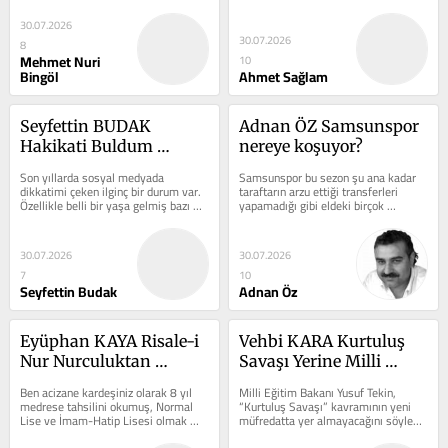
Bediüzzaman Said Nursî...
dilin zinası konuşmak, elin...
30.07.2026
30.07.2026
8
Mehmet Nuri
10
Bingöl
Ahmet Sağlam
Seyfettin BUDAK 
Adnan ÖZ Samsunspor 
Hakikati Buldum 
nereye koşuyor?
Demek Tanrı’yı 
Son yıllarda sosyal medyada 
Samsunspor bu sezon şu ana kadar 
Kaybetmek mi?
dikkatimi çeken ilginç bir durum var. 
taraftarın arzu ettiği transferleri 
Özellikle belli bir yaşa gelmiş bazı 
yapamadığı gibi eldeki birçok 
insanlar, hayatlarının bir döneminde...
oyuncusunu da kaybetti. Bu durum 
taraftarlar...
30.07.2026
30.07.2026
7
10
Seyfettin Budak
Adnan Öz
Eyüphan KAYA Risale-i 
Vehbi KARA Kurtuluş 
Nur Nurculuktan 
Savaşı Yerine Milli 
büyüktür!
Mücadele
Ben acizane kardeşiniz olarak 8 yıl 
Milli Eğitim Bakanı Yusuf Tekin, 
medrese tahsilini okumuş, Normal 
“Kurtuluş Savaşı” kavramının yeni 
Lise ve İmam-Hatip Lisesi olmak 
müfredatta yer almayacağını söyledi. 
üzere iki lise mezunu Kimya 
 “Neden kurtuluyoruz? Ondan...