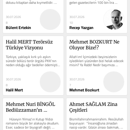
dolusu kitaptan daha kıymetlidir. 
gelen gazetecilerin 100 bin lira 
Çünkü iletişimde mesele sadece...
karşılığı, AHBAP’ı...
30.07.2026
30.07.2026
8
10
Bülent Ertekin
Recep Yazgan
Halil MERT Terörsüz 
Mehmet BOZKURT Ne 
Türkiye Vizyonu
Oluyor Bize!?
Türkiye, yaklaşık kırk yılı aşkın 
Allah'ım! İçimizdeki beyinsizlerin 
süredir bölücü terör örgütü PKK'nın 
işledikleri yüzünden bizi helak edecek 
neden olduğu ağır bedeller ödemiştir. 
misin? Ya Rabb! Nedir başımıza 
Binlerce...
gelenler? Bu cennet vatanda...
30.07.2026
30.07.2026
8
7
Halil Mert
Mehmet Bozkurt
Mehmet Nuri BİNGÖL 
Ahmet SAĞLAM Zina 
Bediüzzaman'ın 
Çeşitleri
Hayatına Roman 
    Hüseyin Yılmaz'ın Kutup Yıldızı 
Bismillahirrahmanirrahim. Resûlullah 
Penceresinden Bir 
romanını büyük bir alakayla okudum. 
buyuruyor:  “İnsanoğluna zinadan 
Eser, sadece bir biyografi değil; 
nasip vardır. Gözün zinası bakmak, 
Yolculuk: Kutup Yıldızı