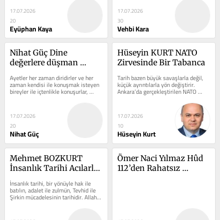
Fakültesini...
17.07.2026
17.07.2026
20
30
Eyüphan Kaya
Vehbi Kara
Nihat Güç Dine 
Hüseyin KURT NATO 
değerlere düşman 
Zirvesinde Bir Tabanca
olarak yetişen bu nesil 
Ayetler her zaman diridirler ve her 
Tarih bazen büyük savaşlarla değil, 
yurt dışından mı ithal 
zaman kendisi ile konuşmak isteyen 
küçük ayrıntılarla yön değiştirir. 
bireyler ile içtenlikle konuşurlar, 
Ankara’da gerçekleştirilen NATO 
edildiler?
istedikleri vakit kendilerine yol ve...
Zirvesi’nin ardından dünya...
17.07.2026
17.07.2026
20
10
Nihat Güç
Hüseyin Kurt
Mehmet BOZKURT 
Ömer Naci Yılmaz Hûd 
İnsanlık Tarihi Acılarla 
112’den Rahatsız 
Dolu
Olanlar
İnsanlık tarihi, bir yönüyle hak ile 
batılın, adalet ile zulmün, Tevhid ile 
Şirkin mücadelesinin tarihidir. Allah, 
Hz. Adem (a.s)'den...