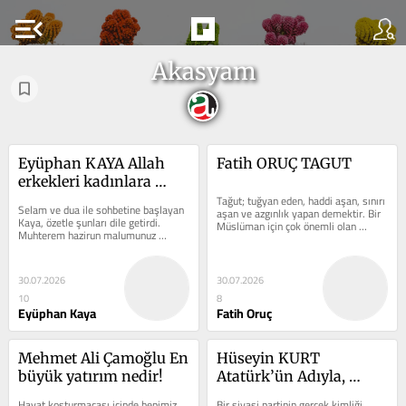
menu_open
Akasyam
Eyüphan KAYA Allah 
Fatih ORUÇ TAGUT
erkekleri kadınlara 
hizmetkar etmiş, 
Tağut; tuğyan eden, haddi aşan, sınırı 
Selam ve dua ile sohbetine başlayan 
aşan ve azgınlık yapan demektir. Bir 
kıymetini bilene!
Kaya, özetle şunları dile getirdi. 
Müslüman için çok önemli olan 
Muhterem hazirun malumunuz 
Kelime-i Tevhid'i...
Diyanet bu seneyi Mevlid-i Nebi yılı 
olarak...
30.07.2026
30.07.2026
10
8
Eyüphan Kaya
Fatih Oruç
Mehmet Ali Çamoğlu En 
Hüseyin KURT 
büyük yatırım nedir!
Atatürk’ün Adıyla, 
Üniter Devletin 
Hayat koşturmacası içinde hepimiz 
Bir siyasi partinin gerçek kimliği 