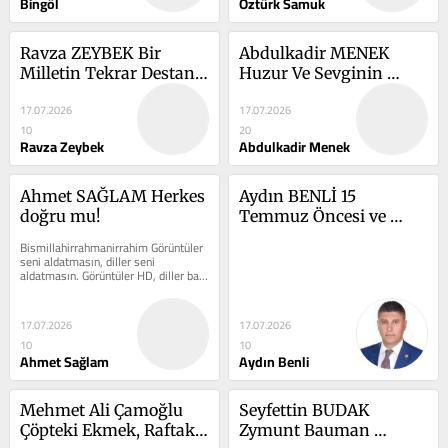
Bingöl
Öztürk Samuk
Ravza ZEYBEK Bir 
Abdulkadir MENEK 
Milletin Tekrar Destan 
Huzur Ve Sevginin 
Yazması
Adresi: Aile
17.07.2026
17.07.2026
10
20
Ravza Zeybek
Abdulkadir Menek
Ahmet SAĞLAM Herkes 
Aydın BENLİ 15 
doğru mu!
Temmuz Öncesi ve 
Sonrası Darbelerle 
Bismillahirrahmanirrahim Görüntüler 
Sınanan Türkiye
seni aldatmasın, diller seni 
aldatmasın. Görüntüler HD, diller bal 
olmuş; ama görüntünün altı...
17.07.2026
17.07.2026
10
10
Ahmet Sağlam
Aydın Benli
Mehmet Ali Çamoğlu 
Seyfettin BUDAK 
Çöpteki Ekmek, Raftaki 
Zymunt Bauman 