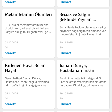
Akasyam
Akasyam
Metamfetamin Ölümleri
Sessiz ve Salgın 
Şeklinde Yayılan 
    Bu aralar metamfetamin üzerine 
Metamfetamin 
Son yıllarda toplum olarak adını sıkça 
okuduklarım, küresel bir krizle karşı 
Tehlikesi
duymaya başladığımız bir madde var: 
karşıya olduğumuzu gösteriyor; gelin 
metamfetamin (met). Ne yazık ki 
bu korkutucu verileri...
beynin kimyasını altüst eden,...
01.12.2025
20.11.2025
20
30
Akasyam
Akasyam
Kirlenen Hava, Solan 
Isınan Dünya, 
Hayat
Hastalanan İnsan
Geçen haftaki “Isınan Dünya, 
Bugün internette iklim değişikliği 
Hastalanan İnsan” başlıklı yazımda, 
üzerine araştırma yaparken bir kitaba 
iklim değişikliğinin sağlığımızı ne 
rastladım. Okudukça, dünyamızı ne 
kadar tehdit ettiğini...
büyük tehlikelerin...
05.11.2025
29.10.2025
40
20
Akasyam
Akasyam