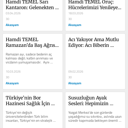
Hamdi TEMEL Sarı 
Hamdi TEMEL Oruç: 
Kantaron: Gelenekten 
Hücrelerimizi Yenileyen 
Bilime Uzanan Şifa 
03.04.2026
İlahi Sistem
18.03.2026
Bitkisi
30
30
Akasyam
Akasyam
Hamdi TEMEL 
Acı Yakıyor Ama Mutlu 
Ramazan’da Baş Ağrısı 
Ediyor: Acı Biberin 
ve Böbrekler
Şaşırtıcı Gücü
Ramazan ayı, sadece bedenin aç 
kalması değil; kalbin arınması ve 
vicdanın yumuşamasıdır.  Aynı 
zamanda sabrın derinleştiği ve...
10.03.2026
09.02.2026
30
30
Akasyam
Akasyam
Türkiye’nin Bor 
Susuzluğun Ayak 
Hazinesi Sağlık İçin 
Sesleri: Hepimizin 
İşleniyor
Sınavı
Türkiye’nin değişik 
Yozgat Merkez’de son günlerde 
üniversitelerdinden Türk bilim 
yaşadığımız su sıkıntısı, aslında uzun 
insanları, Türkiye’nin en stratejik 
süredir kapımızda bekleyen önemli 
madenlerinden biri olan Bor’un sağlık, 
bir gerçeği yeniden...