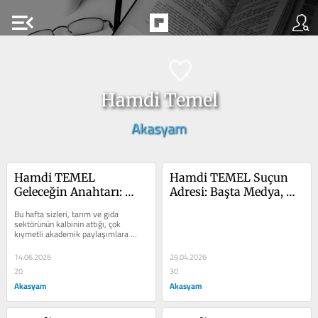
menu_open
Hamdi Temel
Akasyam
Hamdi TEMEL 
Hamdi TEMEL Suçun 
Geleceğin Anahtarı: 
Adresi: Başta Medya, 
Topraktaki Şifa ve 
Sonra Hepimiz
Bu hafta sizleri, tarım ve gıda 
Tarımda Bio-İnovasyon
sektörünün kalbinin attığı, çok 
kıymetli akademik paylaşımlara 
sahne olan önemli bir 
organizasyonun...
14.06.2026
29.04.2026
20
30
Akasyam
Akasyam