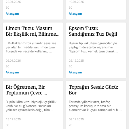
ortopedi...
22.01.2026
19.01.2026
30
30
Akasyam
Akasyam
Limon Tuzu: Masum 
Epsom Tuzu: 
Bir Ekşilik mi, Bilinmesi 
Sandığımız Tuz Değil
Gereken Bir Kimya mı?
  Mutfaklarımızda yıllardır sessizce 
Bugün Tıp Fakültesi öğrencileriyle 
yer alan bir madde var: limon tuzu. 
yaptığım derste bir öğrencimin 
Turşuda ve  reçelde kullanırız, 
“Epsom tuzu yemek tuzu olarak 
çorbaya katarız...
kullanılabilir mi?” sorusu, bu 
haftaki...
05.01.2026
26.12.2025
30
20
Akasyam
Akasyam
Bir Öğretmen, Bir 
Toprağın Sessiz Gücü: 
Toplumun Çevre 
Bor
Bilincini Değiştirir
Bugün iklim krizi, biyolojik çeşitlilik 
Tarımda yıllardır azot, fosfor, 
kaybı ve su güvencesi sorunları 
potasyum konuşuruz ama bir 
yalnızca çevrecilerin değil, tüm 
element var ki çoğu zaman adını bile 
toplumun ortak gündemidir. Bu çok...
unuturuz: Bor. Oysa bor, bitkiler için 
çok...
15.12.2025
09.12.2025
30
20