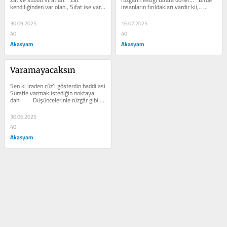
kendiliğinden var olan., Sıfat ise var 
insanların fırıldakları vardir kii,.. ...
olmak için bir zata...
30.09.2025
16.07.2025
40
40
Akasyam
Akasyam
Varamayacaksın
Sen ki iraden cüz’i gösterdin haddi asi 
Süratle varmak istediğin noktaya 
dahi        Düşüncelerinle rüzgâr gibi 
koşsan...
30.06.2025
40
Akasyam