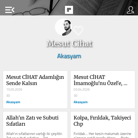
menu_open
Mesut Cihat
Akasyam
Mesut CİHAT Adamlığın 
Mesut CİHAT 
Sende Kalsın
İmamoğlu'nu Özel'e, 
15.05.2026
Özel'i Belediyelerine 
03.04.2026
30
Vursan
30
Akasyam
Akasyam
Allah'ın Zatı ve Subuti 
Kolpa, Fırıldak, Takiyeci 
Sıfatları
Chp
Allah'ın sıfatlarının varlığı iki çeşittir. 
Fırıldak... Her kesin malumatı üzerine 
Zat ve subuti sıfatları.   Zat 
rüzgarın estiği tarafa döner...   Birde 