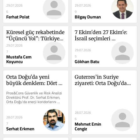
pozisyonu
ziyareti: İkili ilişkilerden 
29.07.2026
29.07.2026
bölgesel işbirliğine
6
9
Ferhat Polat
Bilgay Duman
Küresel güç rekabetinde 
7 Ekim'den 27 Ekim'e: 
“Üçüncü Yol”: Türkiye-
İsrail seçimleri 
ASEAN stratejik 
öncesinde siyasi tablo 
29.07.2026
29.07.2026
yakınlaşması
nasıl şekilleniyor?
7
Mustafa Cem
5
Koyuncu
Gökhan Batu
Orta Doğu'da yeni 
Guterres’in Suriye 
büyük denklem: Dört 
ziyareti: Orta Doğu'daki 
Deniz Girişimi nedir?
savaşın gölgesinde 
Pros&Cons Güvenlik ve Risk Analizi 
kritik diplomasi
Direktörü Prof. Dr. Serhat Erkmen, 
Orta Doğu'da enerji koridorlarını 
yeniden şekillendirmeyi...
28.07.2026
28.07.2026
6
Mehmet Emin
7
Serhat Erkmen
Cengiz