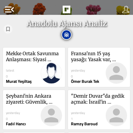
menu_open
Anadolu Ajansı Analiz
Mekke Ortak Savunma 
Fransa'nın 15 yaş 
Anlaşması: Siyasi 
yasağı: Yasak var, 
dayanışma mı, askeri 
doğrulama usulü yok
latest
yesterday
ittifak mı?
0
0
Murat Yeşiltaş
Ömer Burak Tek
Şeybani'nin Ankara 
"Demir Duvar"da gedik 
ziyareti: Güvenlik, 
açmak: İsrail'in 
ekonomi ve bölgesel 
güvenlik doktrini nasıl 
yesterday
yesterday
işbirliği
sarsıldı?
0
1
Fadıl Hancı
Ramzy Baroud