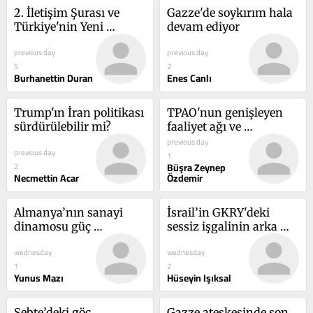
2. İletişim Şurası ve 
Gazze'de soykırım hala 
Türkiye'nin Yeni 
devam ediyor
İletişim Vizyonu
previous day
previous day
5
2
Burhanettin Duran
Enes Canlı
Trump'ın İran politikası 
TPAO'nun genişleyen 
sürdürülebilir mi?
faaliyet ağı ve 
Türkiye'nin enerji 
previous day
previous day
stratejisi
1
Büşra Zeynep
2
Necmettin Acar
Özdemir
Almanya’nın sanayi 
İsrail’in GKRY'deki 
dinamosu güç 
sessiz işgalinin arka 
kaybediyor
planı: Ne amaçlıyor?
wednesday
wednesday
1
2
Yunus Mazı
Hüseyin Işıksal
Sebte’deki göç 
Gazze ateşkesinde son 