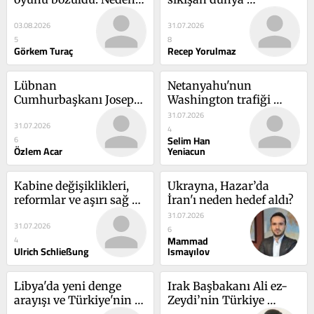
hedefe ulaşılamadı?
ekonomisini neler 
03.08.2026
31.07.2026
bekliyor?
5
8
Görkem Turaç
Recep Yorulmaz
Lübnan 
Netanyahu'nun 
Cumhurbaşkanı Joseph 
Washington trafiği 
Avn'ın Ankara ziyareti: 
nasıl okunmalı?
31.07.2026
31.07.2026
Lübnan'ın denge arayışı 
4
Selim Han
6
ve Türkiye'nin Levant 
Özlem Acar
Yeniacun
stratejisi
Kabine değişiklikleri, 
Ukrayna, Hazar’da 
reformlar ve aşırı sağ 
İran'ı neden hedef aldı?
tehdidi: Alman 
31.07.2026
31.07.2026
hükümeti ne durumda?
6
Mammad
4
Ulrich Schließung
Ismayılov
Libya'da yeni denge 
Irak Başbakanı Ali ez-
arayışı ve Türkiye'nin 
Zeydi’nin Türkiye 