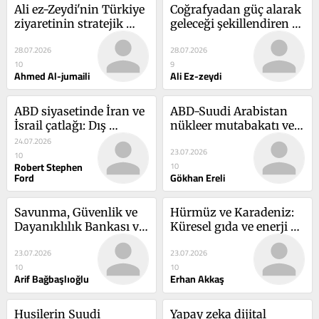
Ali ez-Zeydi'nin Türkiye 
Coğrafyadan güç alarak 
ziyaretinin stratejik 
geleceği şekillendiren 
boyutları
iki ülke: Irak ve Türkiye
28.07.2026
28.07.2026
10
9
Ahmed Al-jumaili
Ali Ez-zeydi
ABD siyasetinde İran ve 
ABD-Suudi Arabistan 
İsrail çatlağı: Dış 
nükleer mutabakatı ve 
politika seçimleri nasıl 
bölgesel yansımaları
24.07.2026
23.07.2026
etkileyecek?
10
Robert Stephen
10
Ford
Gökhan Ereli
Savunma, Güvenlik ve 
Hürmüz ve Karadeniz: 
Dayanıklılık Bankası ve 
Küresel gıda ve enerji 
NATO
güvenliğinin kırılgan 
23.07.2026
23.07.2026
hatları
10
10
Arif Bağbaşlıoğlu
Erhan Akkaş
Husilerin Suudi 
Yapay zeka dijital 