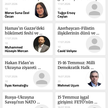
ikinci stratejik cephe 
etkisi mi, yapısal bir 
20.07.2026
17.07.2026
mi?
kriz mi?
10
10
Merve Suna Özel
Tuğçe Ersoy
Özcan
Ceylan
Hamas’ın Gazze’deki 
Azerbaycan-Filistin 
hükümeti feshi ve 
ilişkilerinin dünü ve 
ateşkesin geleceği
bugünü
17.07.2026
17.07.2026
10
Muhammed
10
Hüseyin Mercan
Cavid Veliyev
Hakan Fidan’ın 
15-16 Temmuz: Milli 
Ukrayna ziyareti: 
Demokratik Halk 
Türkiye’den yeni 
Devrimi
17.07.2026
16.07.2026
arabuluculuk hamlesi 
10
20
mi?
İlyas Kemaloğlu
Mehmet Uçum
Rusya-Ukrayna 
15 Temmuz işgal 
Savaşı'nın NATO 
girişimi: FETÖ'nün 
zirveleri bağlamında 
kodlarını okumak
16.07.2026