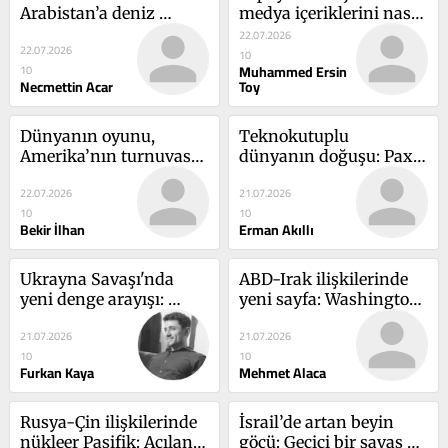
Arabistan’a deniz 
medya içeriklerini nasıl 
ablukası kararı: Savaşın 
etkiliyor?
22.07.2026
22.07.2026
coğrafyası değişiyor 
10
Muhammed Ersin
10
mu?
Necmettin Acar
Toy
Dünyanın oyunu, 
Teknokutuplu 
Amerika’nın turnuvası: 
dünyanın doğuşu: Pax 
Amerikan eğlence 
Silica ve WAICO 
22.07.2026
21.07.2026
kültürünün Dünya 
kıskacında küresel 
10
10
Kupası'na etkisi
jeopolitik
Bekir İlhan
Erman Akıllı
Ukrayna Savaşı'nda 
ABD-Irak ilişkilerinde 
yeni denge arayışı: 
yeni sayfa: Washington 
Rusya barışa ne kadar 
Bağdat'a hangi yolu 
21.07.2026
21.07.2026
yakın?
çiziyor?
10
10
Furkan Kaya
Mehmet Alaca
Rusya-Çin ilişkilerinde 
İsrail’de artan beyin 
nükleer Pasifik: Açılan 
göçü: Geçici bir savaş 