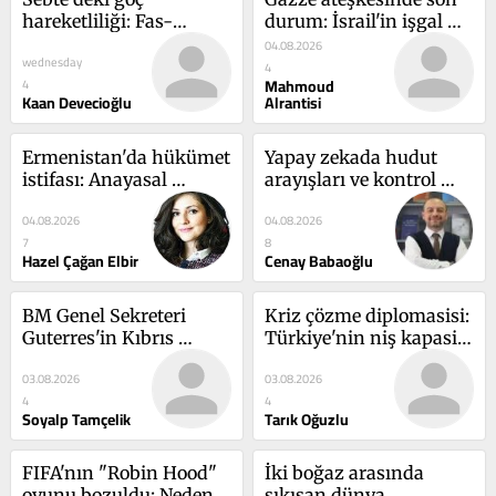
hareketliliği: Fas-
durum: İsrail'in işgal 
İspanya ilişkileri, Batı 
politikası devam ediyor
04.08.2026
wednesday
Sahra ve bölgesel 
4
Mahmoud
4
dengeler
Kaan Devecioğlu
Alrantisi
Ermenistan'da hükümet 
Yapay zekada hudut 
istifası: Anayasal 
arayışları ve kontrol 
prosedür ve bölgesel 
illüzyonu
04.08.2026
04.08.2026
süreklilik
7
8
Hazel Çağan Elbir
Cenay Babaoğlu
BM Genel Sekreteri 
Kriz çözme diplomasisi: 
Guterres'in Kıbrıs 
Türkiye'nin niş kapasite 
ziyareti nasıl okunmalı?
inşa etme stratejisi
03.08.2026
03.08.2026
4
4
Soyalp Tamçelik
Tarık Oğuzlu
FIFA'nın "Robin Hood" 
İki boğaz arasında 
oyunu bozuldu: Neden 
sıkışan dünya 