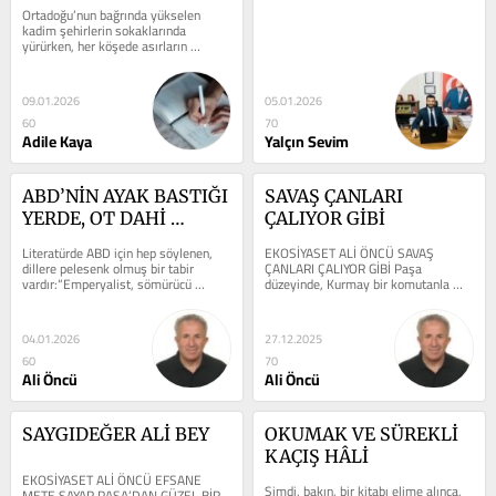
Ortadoğu’nun bağrında yükselen 
kadim şehirlerin sokaklarında 
yürürken, her köşede asırların 
birikmiş sessizliğini hissederiz....
09.01.2026
05.01.2026
60
70
Adile Kaya
Yalçın Sevim
ABD’NİN AYAK BASTIĞI 
SAVAŞ ÇANLARI 
YERDE, OT DAHİ 
ÇALIYOR GİBİ
BİTMEZ
Literatürde ABD için hep söylenen, 
EKOSİYASET ALİ ÖNCÜ SAVAŞ 
dillere pelesenk olmuş bir tabir 
ÇANLARI ÇALIYOR GİBİ Paşa 
vardır:“Emperyalist, sömürücü 
düzeyinde, Kurmay bir komutanla 
ABD’nin ayak bastığı yerde ot bile...
konuşuyorum. Biraz kaygılı. Kaygısı, 
bir...
04.01.2026
27.12.2025
60
70
Ali Öncü
Ali Öncü
SAYGIDEĞER ALİ BEY
OKUMAK VE SÜREKLİ 
KAÇIŞ HÂLİ
EKOSİYASET ALİ ÖNCÜ EFSANE 
Şimdi, bakın, bir kitabı elime alınca, 
METE SAYAR PAŞA’DAN GÜZEL BİR 