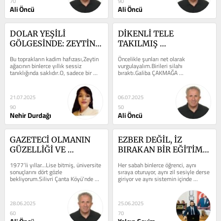
70
90
Ali Öncü
Ali Öncü
DOLAR YEŞİLİ 
DİKENLİ TELE 
GÖLGESİNDE: ZEYTİN 
TAKILMIŞ 
KARASI! HALKIN PAYI 
KAVRULMUŞ O KÖPEK 
Bu toprakların kadim hafızası,Zeytin 
Öncelikle şunları net olarak 
KÖMÜRÜN KARASI
İÇİMİ SIZLATTI
ağacının binlerce yıllık sessiz 
vurgulayalım.Birileri silahı 
tanıklığında saklıdır.O, sadece bir 
bıraktı.Galiba ÇAKMAĞA 
ağaç değil, bir yaşam...
sarıldı.Ateşin çocukları denilen 
vicdansızların,Bu...
21.07.2025
06.07.2025
90
50
Nehir Durdağı
Ali Öncü
GAZETECİ OLMANIN 
EZBER DEĞİL, İZ 
GÜZELLİĞİ VE 
BIRAKAN BİR EĞİTİM 
MUZAFFER KESKİNER
MÜMKÜN MÜ?
1977’li yıllar…Lise bitmiş, üniversite 
Her sabah binlerce öğrenci, aynı 
sonuçlarını dört gözle 
sıraya oturuyor, aynı zil sesiyle derse 
bekliyorum.Silivri Çanta Köyü’nde 
giriyor ve aynı sistemin içinde 
harman zamanı.Buğdayları,...
"başarılı" olmaya çalışıyor....
28.06.2025
25.06.2025
60
70