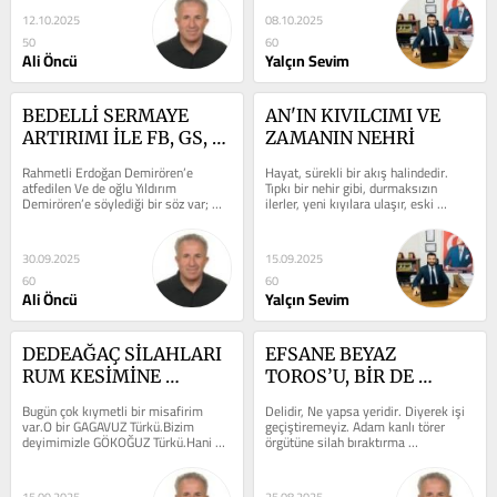
12.10.2025
08.10.2025
50
60
Ali Öncü
Yalçın Sevim
BEDELLİ SERMAYE 
AN'IN KIVILCIMI VE 
ARTIRIMI İLE FB, GS, 
ZAMANIN NEHRİ
BJK, TSPOR 
Rahmetli Erdoğan Demirören’e 
Hayat, sürekli bir akış halindedir. 
BATIKLARINI 
atfedilen Ve de oğlu Yıldırım 
Tıpkı bir nehir gibi, durmaksızın 
Demirören’e söylediği bir söz var; 
ilerler, yeni kıyılara ulaşır, eski 
KAPATIYOR
“Oğlum Beşiktaş’ı yönettiğin...
kıyıları geride bırakır....
30.09.2025
15.09.2025
60
60
Ali Öncü
Yalçın Sevim
DEDEAĞAÇ SİLAHLARI 
EFSANE BEYAZ 
RUM KESİMİNE 
TOROS’U, BİR DE 
TAŞINDI MI?
BENDEN DİNLEYİN
Bugün çok kıymetli bir misafirim 
Delidir, Ne yapsa yeridir. Diyerek işi 
var.O bir GAGAVUZ Türkü.Bizim 
geçiştiremeyiz. Adam kanlı törer 
deyimimizle GÖKOĞUZ Türkü.Hani şu 
örgütüne silah bıraktırma 
bayraklarında hala BOZKURT 
aşamasında, Bazı konular mecliste...
olan,Gök...