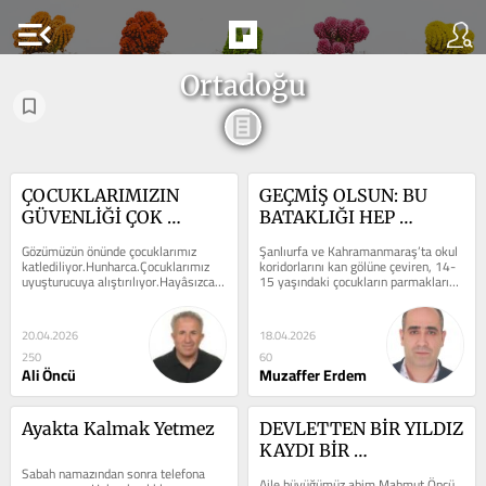
menu_open
Ortadoğu
ÇOCUKLARIMIZIN 
GEÇMİŞ OLSUN: BU 
GÜVENLİĞİ ÇOK 
BATAKLIĞI HEP 
ÖNEMLİ ONLARI NASIL 
BERABER İNŞA ETTİK!
Gözümüzün önünde çocuklarımız 
Şanlıurfa ve Kahramanmaraş’ta okul 
KORUYACAĞIZ?
katlediliyor.Hunharca.Çocuklarımız 
koridorlarını kan gölüne çeviren, 14-
uyuşturucuya alıştırılıyor.Hayâsızca. 
15 yaşındaki çocukların parmaklarını 
Hayatını güvenliğe,...
tetiğe götüren o...
20.04.2026
18.04.2026
250
60
Ali Öncü
Muzaffer Erdem
Ayakta Kalmak Yetmez
DEVLETTEN BİR YILDIZ 
KAYDI BİR 
Sabah namazından sonra telefona 
HÜSAMETTİN 
Aile büyüğümüz abim Mahmut Öncü, 