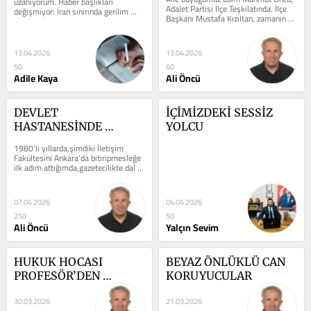
uzanıyorum. Haber başlıkları 
CİNDORUK YAZISI
Adalet Partisi İlçe Teşkilatında. İlçe 
değişmiyor: İran sınırında gerilim 
Başkanı Mustafa Kızıltan, zamanın 
tırmanıyor, körfez şehirleri duman...
Silivri Belediye Başkanı...
13.04.2026
13.04.2026
50
60
Adile Kaya
Ali Öncü
DEVLET 
İÇİMİZDEKİ SESSİZ 
HASTANESİNDE 
YOLCU
AMELİYAT OLMAK
1980’li yıllarda,şimdiki İletişim 
Fakültesini Ankara’da bitiripmesleğe 
ilk adım attığımda,gazetecilikte dal 
olarak polis muhabirliğini...
07.04.2026
04.04.2026
250
50
Ali Öncü
Yalçın Sevim
HUKUK HOCASI 
BEYAZ ÖNLÜKLÜ CAN 
PROFESÖR’DEN 
KORUYUCULAR
İDDİALI YORUM; “O 
30.03.2026
21.03.2026
ARKADAŞIN İŞİ BİTTİ”