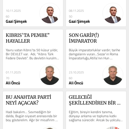
ilişkilerde daima önemli bir aktör...
10.11.2025
08.11.2025
60
50
Gazi Şimşek
Gazi Şimşek
KIBRIS’TA PEMBE” 
SON GARİP(!) 
HAYALLER
İMPARATOR
Yavru vatan Kıbrıs’ta 50 küsur yıldır, 
Büyük imparatorluklar vardır; tarihe 
Bir DEVLET var.  Adı; “Kıbrıs Türk 
damgalarını vuran...Sezar’ın Roma 
Federe Devleti”. Bu devletin kurulma 
İmparatorluğu,Atilla’nın Hun 
gerekçesi...
İmparatorluğu,Cengiz Han’ın...
01.11.2025
23.10.2025
70
60
Ali Öncü
Ali Öncü
BU ANAHTAR PARTİ 
GELECEĞİ 
NEYİ AÇACAK?
ŞEKİLLENDİREN BİR 
YOLCULUK
Hadi bakalım… Sevmediğim bir 
Eğitim, bireyin kendini tanıma, 
dalda, Bugün siyaset arenasında bir 
dünyayı anlama ve topluma katkı 
boy gösterelim. Ağır bir misafirim 
sağlama sürecidir. Ancak bu yolculuk, 
var. Cahit Altuğhan Vural. Anahtar...
yalnızca bilgi aktaran bir sistemle...