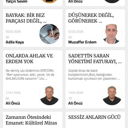
Yalçın Sevim
Ali Öncü
BAYRAK: BİR BEZ 
DÜŞÜNEREK DEĞİL, 
PARÇASI DEĞİL, 
GÖRÜNEREK 
ŞEHİTLERİN KANIDIR
VAROLDUM (ŞİDDET: 
05.02.2026
02.02.2026
Görünür Olmanın En 
90
50
Kolay Yolu)
Adile Kaya
Muzaffer Erdem
ONLARDA AHLAK VE 
SADETTİN SARAN 
ERDEM YOK
YÖNETİMİ FATURAYI, 
BORSA YATIRIMCISINA 
Ne demiş ulu önderimiz ATATÜRK; 
Güzide biraz da batık 
KESTİ
“Ben sporcunun, zeki, çevik, Ve de 
kulüplerimizin,Borç batağından 
AHLAKLISINI severim”. Ulu 
kurtulmak için,Kesin bir çözümleri 
önderimizin bu sözleri 
var.O da BEDELLİ SERMAYE 
söylemesindeki temel...
ARTIRIMI. Futbolcu...
27.01.2026
13.01.2026
60
70
Ali Öncü
Ali Öncü
Zamanın Ötesindeki 
SESSİZ ANLARIN GÜCÜ
Emanet: Kültürel Miras