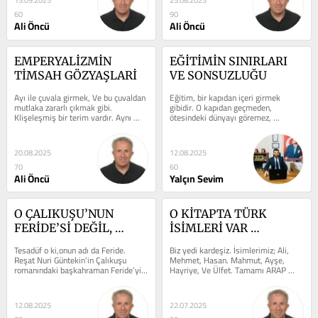
15.09.2025
25.08.2025
60
90
Ali Öncü
Ali Öncü
EMPERYALİZMİN 
EĞİTİMİN SINIRLARI 
TİMSAH GÖZYAŞLARİ
VE SONSUZLUĞU
Ayı ile çuvala girmek, Ve bu çuvaldan 
Eğitim, bir kapıdan içeri girmek 
mutlaka zararlı çıkmak gibi. 
gibidir. O kapıdan geçmeden, 
Klişeleşmiş bir terim vardır. Aynı 
ötesindeki dünyayı göremez, 
emperyalistler ile aynı çuvala...
anlayamazsın. Ancak bu kapı, sadece 
bilgi...
20.08.2025
12.08.2025
70
60
Ali Öncü
Yalçın Sevim
O ÇALIKUŞU’NUN 
O KİTAPTA TÜRK 
FERİDE’Sİ DEĞİL, 
İSİMLERİ VAR 
ORTAKÖY’ÜN 
EVLATLARINIZA TÜRK 
Tesadüf o ki,onun adı da Feride. 
Biz yedi kardeşiz. İsimlerimiz; Ali, 
FERİDE’Sİ
İSİMLERİ KOYUN
Reşat Nuri Güntekin’in Çalıkuşu 
Mehmet, Hasan. Mahmut, Ayşe, 
romanındaki başkahraman Feride’yi 
Hayriye, Ve Ülfet. Tamamı ARAP 
hepimiz biliriz.Küçük yaşta...
ismi. Ve toplumumuzda maalesef 
yerleşmiş,...
12.08.2025
22.07.2025