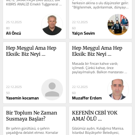
herkesin aklına o ulu düşünceler gelir: 
KIBRIS ANALİZİ Emekli Tuğgeneral 
"Bilgilenmek, aydınlanmak, dünyayı 
Mete Sayar Paşa, “Kıbrıs’ta Pembe...
anlamak." Öyle mi...
25.12.2025
22.12.2025
80
60
Ali Öncü
Yalçın Sevim
Hep Meşgul Ama Hep 
Hep Meşgul Ama Hep 
Eksik: Biz Neyi 
Eksik: Biz Neyi 
Kaçırıyoruz?
Kaçırıyoruz?
Masada bir fincan kahve vardı; 
içilmedi. Çünkü kahve, önce 
paylaşılmalıydı. Balkon manzarası 
arkasına alındı, fincan en güzel 
açıyla...
22.12.2025
22.12.2025
50
60
Yasemin kocaman
Muzaffer Erdem
Bir Toplum Ne Zaman 
KEFENİN CEBİ YOK 
Susmaya Başlar?
AMA! ÖLÜ 
SOYUCULUĞU VAR
Bir şehrin gürültüsü, o şehrin 
Gözümüz aydın, Kulağımız Manisa. 
yaşadığına delalet etmez. Kornalar 
İstanbul Büyükşehir Belediyesi, 