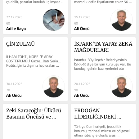
çalabilir, pazarlar kurulabilir, inşaat 
mezarlık defin fiyatlarının en az 56 
sesleri göğü delebilir; ancak...
bin TL olduğunu açıkladı. Bana...
22.12.2025
15.12.2025
60
60
Adile Kaya
Ali Öncü
ÇİN ZULMÜ
İSPARK’TA YAPAY ZEKÂ 
MAĞDURLARI
İLHAM TOHTİ, NOBEL’E ADAY 
İstanbul Büyükşehir Belediyesinin 
GÖSTERİLMELİ Gazze…Batı Şeria…
İSPARK diye bir yan kuruluşu var. Bu 
Kudüs.İçimiz dışımız hep oraları 
kuruluş, şehrin bazı yerlerini oto 
oldu.Tamam, orada bir soykırım...
kiralama için ayırmış. Buraya...
30.11.2025
20.11.2025
70
90
Ali Öncü
Ali Öncü
Zeki Saraçoğlu: Ülkücü 
ERDOĞAN 
Basının Öncüsü ve 
LİDERLİĞİNDEKİ 
Ortadoğu Gazetesi’nin 
TÜRKİYE'YE BATI'NIN 
Türkiye Cumhuriyeti, jeopolitik 
Mirası
BAKIŞI
konumu, tarihsel mirası ve bölgesel 
etkisi itibariyle uluslararası 