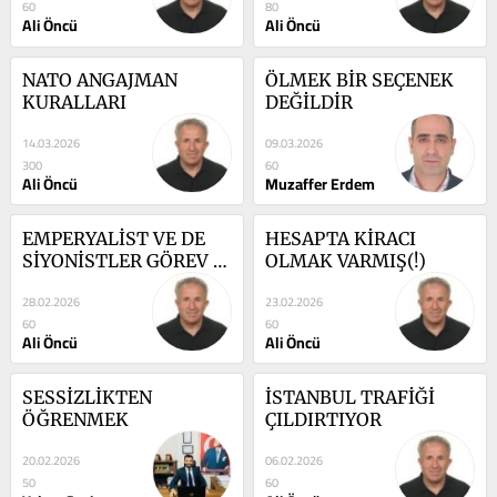
60
80
Ali Öncü
Ali Öncü
NATO ANGAJMAN 
ÖLMEK BİR SEÇENEK 
KURALLARI
DEĞİLDİR
14.03.2026
09.03.2026
300
60
Ali Öncü
Muzaffer Erdem
EMPERYALİST VE DE 
HESAPTA KİRACI 
SİYONİSTLER GÖREV 
OLMAK VARMIŞ(!)
BAŞINDA
28.02.2026
23.02.2026
60
60
Ali Öncü
Ali Öncü
SESSİZLİKTEN 
İSTANBUL TRAFİĞİ 
ÖĞRENMEK
ÇILDIRTIYOR
20.02.2026
06.02.2026
50
60