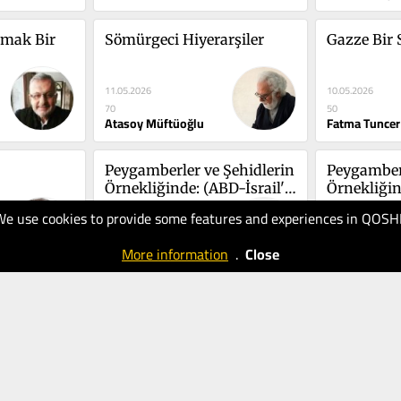
tmak Bir 
Sömürgeci Hiyerarşiler
Gazze Bir 
11.05.2026
10.05.2026
70
50
Atasoy Müftüoğlu
Fatma Tuncer
Peygamberler ve Şehidlerin 
Peygamberl
Örnekliğinde: (ABD-İsrail'e) 
Örnekliğind
Direnmenin Ruhu
Direnmen
We use cookies to provide some features and experiences in QOSH
05.05.2026
05.05.2026
40
40
More information
.
Close
Ozan Soyer
Ozan Soyer