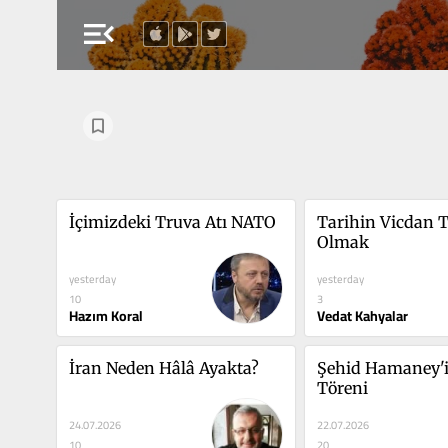
menu_open
İçimizdeki Truva Atı NATO
Tarihin Vicdan T
Olmak
yesterday
yesterday
10
3
Hazım Koral
Vedat Kahyalar
İran Neden Hâlâ Ayakta?
Şehid Hamaney'i
Töreni
24.07.2026
22.07.2026
10
20