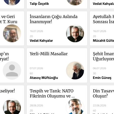
Talip Özçelik
Vedat Kahyal
 ve Geri 
İnsanların Çoğu Aslında 
Ayetullah
t T. Kuru
İnanmıyor!
Sonrası İr
Renk Yok!
16.07.2026
16.07.2026
20
20
Vedat Kahyalar
Mücahit Gült
p’ın 
Yerli-Milli Masallar
Şehit İmam
ryat!
Uğurluyor
07.07.2026
06.07.2026
60
30
Atasoy Müftüoğlu
Emin Güneş
seliyor!
Tespih ve Tank: NATO 
Din Tasavv
Fikrinin Oluşumu ve 
Oluşur?
Seçkin Ağlarla İlişkisi
28.06.2026
22.06.2026
20
40