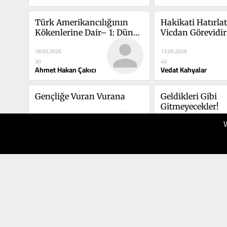
Türk Amerikancılığının 
Hakikati Hatırla
Kökenlerine Dair– 1: Dünya 
Vicdan Görevidir
Savaşları ve Amerika’nın 
18.05.2026
13.05.2026
Aldığı Ders
30
40
Ahmet Hakan Çakıcı
Vedat Kahyalar
Gençliğe Vuran Vurana
Geldikleri Gibi 
Gitmeyecekler!
08.05.2026
07.05.2026
40
50
Vedat Kahyalar
Emin Güneş