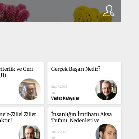
iterlik ve Geri 
Gerçek Başarı Nedir?
II)
30.07.2026
10
Vedat Kahyalar
'z-Zille! Zillet 
İnsanlığın İmtihanı Aksa 
ktır !
Tufanı, Nedenleri ve 
Sonuçları…
20.07.2026
10