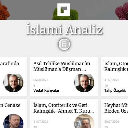
İslami Analiz
arafında 
Asıl Tehlike Müslüman'ın 
İslam, Otor
Müslüman'a Düşman 
Kalmışlık (
Edilmesi!
04.08.2026
31.07.2026
8
10
Vedat Kahyalar
Talip Özçelik
n Cenaze 
İslam, Otoriterlik ve Geri 
Heyhat Mine
Kalmışlık- Ahmet T. Kuru 
Bizden Uza
(I)
21.07.2026
20.07.2026
10
10