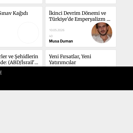
Sınav Kağıdı
İkinci Devrim Dönemi ve 
Türkiye’de Emperyalizm 
Karşıtı İttifak
10.05.2026
40
Musa Duman
er ve Şehidlerin 
Yeni Fırsatlar, Yeni 
e: (ABD/İsrail'e) 
Yatırımcılar
in Ruhu
E
05.05.2026
50
Vedat Kahyalar