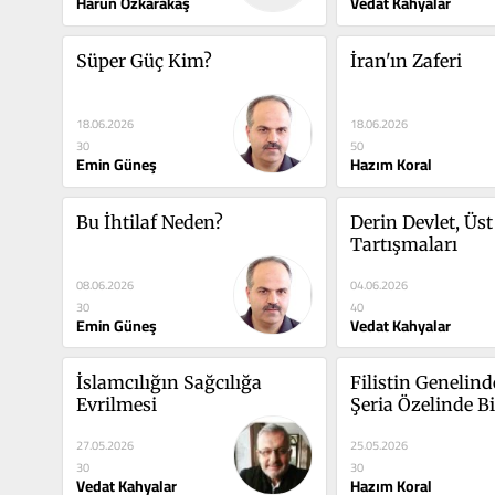
Harun Özkarakaş
Vedat Kahyalar
Süper Güç Kim?
İran'ın Zaferi
18.06.2026
18.06.2026
30
50
Emin Güneş
Hazım Koral
Bu İhtilaf Neden?
Derin Devlet, Üst 
Tartışmaları
08.06.2026
04.06.2026
30
40
Emin Güneş
Vedat Kahyalar
İslamcılığın Sağcılığa 
Filistin Genelinde
Evrilmesi
Şeria Özelinde B
Zulüm ve İşgal
27.05.2026
25.05.2026
30
30
Vedat Kahyalar
Hazım Koral