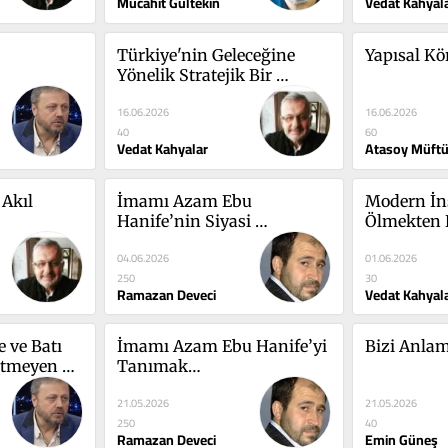
Mücahit Gültekin
Vedat Kahyal
Türkiye'nin Geleceğine 
Yapısal Kö
Yönelik Stratejik Bir 
Değerlendirme
16.06.2026
16.06.2026
40
60
Vedat Kahyalar
Atasoy Müft
Akıl 
İmamı Azam Ebu 
Modern İn
Hanife’nin Siyasi 
Ölmekten 
Mücadelesi
Korkar?
04.06.2026
01.06.2026
250
30
Ramazan Deveci
Vedat Kahyal
 ve Batı 
İmamı Azam Ebu Hanife’yi 
Bizi Anlam
itmeyen 
Tanımak…
21.05.2026
21.05.2026
250
40
Ramazan Deveci
Emin Güneş