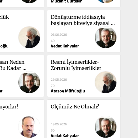
ar
Mücahit Gültekin
rlük
Dönüştürme iddiasıyla 
başlayan biteviye siyasal 
maceralar
08.06.2026
40
üoğlu
Vedat Kahyalar
san Neden 
Resmi İyimserlikler-
Bu Kadar 
Zorunlu İyimserlikler
29.05.2026
70
ar
Atasoy Müftüoğlu
ıyorlar!
Ölçümüz Ne Olmalı?
19.05.2026
50
Vedat Kahyalar