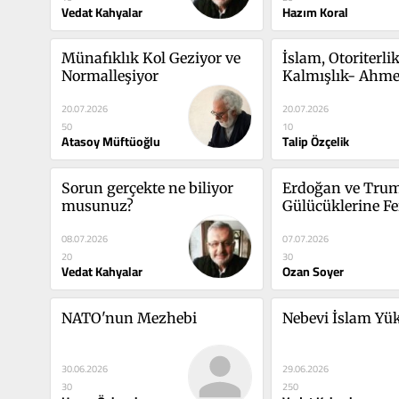
Vedat Kahyalar
Hazım Koral
Münafıklık Kol Geziyor ve 
İslam, Otoriterlik
Normalleşiyor
Kalmışlık- Ahme
20.07.2026
20.07.2026
50
10
Atasoy Müftüoğlu
Talip Özçelik
Sorun gerçekte ne biliyor 
Erdoğan ve Trum
musunuz?
Gülücüklerine Fe
08.07.2026
07.07.2026
20
30
Vedat Kahyalar
Ozan Soyer
NATO'nun Mezhebi
Nebevi İslam Yük
30.06.2026
29.06.2026
30
250