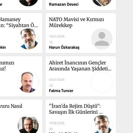
ar
Ramazan Deveci
 Hamaney 
NATO Mavisi ve Kırmızı 
an: “Siyahtan Öte 
Mürekkep
”
16.07.2026
10
ekin
Harun Özkarakaş
ımızı 
Ahiret İnancının Gençler 
uz!
Arasında Yaşanan Şiddetin 
Önlenmesine Yönelik 
03.07.2026
Etkileri
10
Fatma Tuncer
uru Nasıl 
''İran'da Rejim Düştü'': 
Savaşın İlk Günlerini 
Hatırlamak
19.06.2026
30