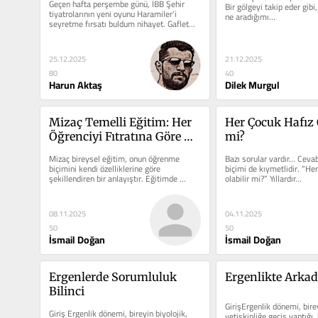
Geçen hafta perşembe günü, İBB Şehir 
Bir gölgeyi takip eder gib
tiyatrolarının yeni oyunu Haramiler’i 
ne aradığımı…
seyretme fırsatı buldum nihayet. Gaflet…
25.12.2025
21.12.2025
80
40
Harun Aktaş
Dilek Murgul
Mizaç Temelli Eğitim: Her 
Her Çocuk Hafız O
Öğrenciyi Fıtratına Göre 
mi?
Yetiştirmek
Mizaç bireysel eğitim, onun öğrenme 
Bazı sorular vardır… Cevab
biçimini kendi özelliklerine göre 
biçimi de kıymetlidir. “Her
şekillendiren bir anlayıştır. Eğitimde 
olabilir mi?” Yıllardır…
bireysel krediler…
08.11.2025
04.11.2025
50
50
İsmail Doğan
İsmail Doğan
Ergenlerde Sorumluluk 
Ergenlikte Arkad
Bilinci 
GirişErgenlik dönemi, bire
Giriş Ergenlik dönemi, bireyin biyolojik, 
yetişkinliğe geçiş yaptığı, b