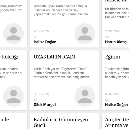
aman görünmez 
Tembellik çoğu zaman yanlış anlaşılır. 
Bir filmden ne is
çinden akar; biz 
İnsanlar onu sadece “hiçbir şey 
izlerken ne bekl
yapmamak” olarak görür ama aslında…
Başka sanrıları 
20.03.2026
27.02.2026
70
300
Halise Doğan
Harun Aktaş
 köleliği
UZAKLARIN İCADI
Eğitim
dan itibaren 
Tarih, Edebiyat ve Düşüncede “Doğu” 
Türkiye’de eğitim
 zincirlerin adı 
Fikrinin Serüveni İnsanlık, kendisini 
akademik, sosyal
enek”,…
merkezde hissetmeye başladığı andan 
hedefleyen çok k
itibaren bir…
sahiptir.…
08.02.2026
05.02.2026
50
50
Dilek Murgul
Halise Doğan
ünde
Kadınların Görünmeyen 
Ateşten Geç
Gücü
Arınma ve 