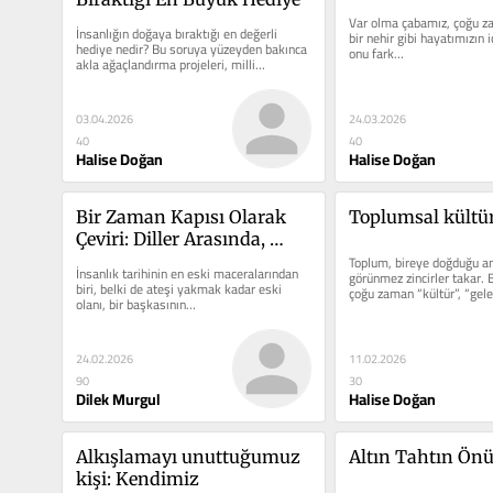
Var olma çabamız, çoğu z
İnsanlığın doğaya bıraktığı en değerli 
bir nehir gibi hayatımızın i
hediye nedir? Bu soruya yüzeyden bakınca 
onu fark…
akla ağaçlandırma projeleri, milli…
03.04.2026
24.03.2026
40
40
Halise Doğan
Halise Doğan
Bir Zaman Kapısı Olarak 
Toplumsal kültür
Çeviri: Diller Arasında, 
Yüzyıllar Arasında
Toplum, bireye doğduğu an
İnsanlık tarihinin en eski maceralarından 
görünmez zincirler takar. Bu
biri, belki de ateşi yakmak kadar eski 
çoğu zaman “kültür”, “gel
olanı, bir başkasının…
24.02.2026
11.02.2026
90
30
Dilek Murgul
Halise Doğan
Alkışlamayı unuttuğumuz 
Altın Tahtın Ön
kişi: Kendimiz