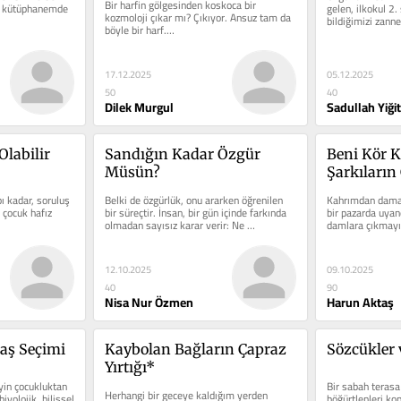
Bir harfin gölgesinden koskoca bir 
i, kütüphanemde 
gelen, ilkokul 2. 
Yolculuk
kozmoloji çıkar mı? Çıkıyor. Ansuz tam da 
bildiğimizi zann
böyle bir harf.…
17.12.2025
05.12.2025
50
40
Dilek Murgul
Sadullah Yiğit
labilir 
Sandığın Kadar Özgür 
Beni Kör K
Müsün?
Şarkıların
ı kadar, soruluş 
Belki de özgürlük, onu ararken öğrenilen 
Kahrımdan damar
 çocuk hafız 
bir süreçtir. İnsan, bir gün içinde farkında 
bir pazarda uyan
olmadan sayısız karar verir: Ne 
damlara çıkmayı
giyeceğine, ne...
12.10.2025
09.10.2025
40
90
Nisa Nur Özmen
Harun Aktaş
aş Seçimi
Kaybolan Bağların Çapraz 
Sözcükler 
Yırtığı*
yin çocukluktan 
Bir sabah terasa
Herhangi bir geceye kaldığım yerden 
iyolojik, bilişsel 
böğürtlenleri ko