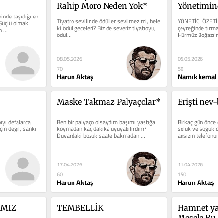
Rahip Moro Neden Yok*
Yönetimind
inde taşıdığı en 
ve Hürmüz
Tiyatro sevilir de ödüller sevilmez mi, hele 
YÖNETİCİ ÖZETİ 2
Güçlü olmak 
ki ödül geceleri? Biz de severiz tiyatroyu, 
çeyreğinde tırman
 
ödül…
Hürmüz Boğazı’nd
abluka,…
08.05.2026
05.05.2026
70
50
Harun Aktaş
Namık kemal
Maske Takmaz Palyaçolar*
Erişti nev
ıyı defalarca 
Ben bir palyaço olsaydım başımı yastığa 
Birkaç gün önce 
çin değil, sanki 
koymadan kaç dakika uyuyabilirdim? 
soluk ve soğuk d
Duvardaki bozuk saate bakmadan 
ansızın telefon
zamanı…
17.04.2026
11.04.2026
60
150
Harun Aktaş
Harun Aktaş
AMIZ
TEMBELLİK
Hamnet ya
Mesele Bu