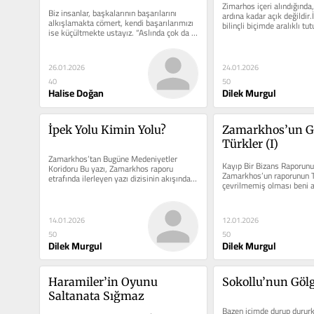
Zimarhos içeri alındığında,
Biz insanlar, başkalarının başarılarını 
ardına kadar açık değildir.İ
alkışlamakta cömert, kendi başarılarımızı 
bilinçli biçimde aralıklı tu
ise küçültmekte ustayız. “Aslında çok da 
bir…
26.01.2026
24.01.2026
40
50
Halise Doğan
Dilek Murgul
İpek Yolu Kimin Yolu?
Zamarkhos’un G
Türkler (I)
Zamarkhos’tan Bugüne Medeniyetler 
Kayıp Bir Bizans Raporunun
Koridoru Bu yazı, Zamarkhos raporu 
Zamarkhos’un raporunun T
etrafında ilerleyen yazı dizisinin akışında, 
çevrilmemiş olması beni ar
kaçınılmaz olarak…
ama yine…
14.01.2026
12.01.2026
50
50
Dilek Murgul
Dilek Murgul
Haramiler’in Oyunu 
Sokollu’nun Gölg
Saltanata Sığmaz
Bazen içimde durup dururken