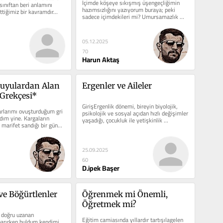
İçimde köşeye sıkışmış üşengeçliğimin 
sınıftan beri anlamını 
hazımsızlığını yazıyorum buraya; peki 
ettiğimiz bir kavramdır…
sadece içimdekileri mi? Umursamazlık 
üşengeçliğimin iştahını iyice…
05.12.2025
70
Harun Aktaş
uyulardan Alan 
Ergenler ve Aileler
 Grekçesi*
GirişErgenlik dönemi, bireyin biyolojik, 
larımı ovuşturduğum gri 
psikolojik ve sosyal açıdan hızlı değişimler 
dım yine. Kargaların 
yaşadığı, çocukluk ile yetişkinlik 
 marifet sandığı bir gün…
arasında…
25.09.2025
60
D.ipek Başer
ve Böğürtlenler
Öğrenmek mi Önemli, 
Öğretmek mi?
 doğru uzanan 
Eğitim camiasında yıllardır tartışılagelen 
parırken buldum kendimi. 