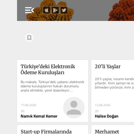
menu_open
Türkiye’deki Elektronik 
20’li Yaşlar
Ödeme Kuruluşları
20’li yaşlar, insanın kendin
Bu makale, Türkiye'deki yabancı elektronik 
yıllardır. Kimi zaman ne ist
ödeme kuruluşlarının hukuki durumunu 
bilmeden yürürsün, kimi
analiz etmekte, yerel düzenleyici 
mimarileri küresel...
17.06.2026
12.06.2026
30
20
Namık Kemal Kemer
Halise Doğan
Start-up Firmalarında 
Merhamet