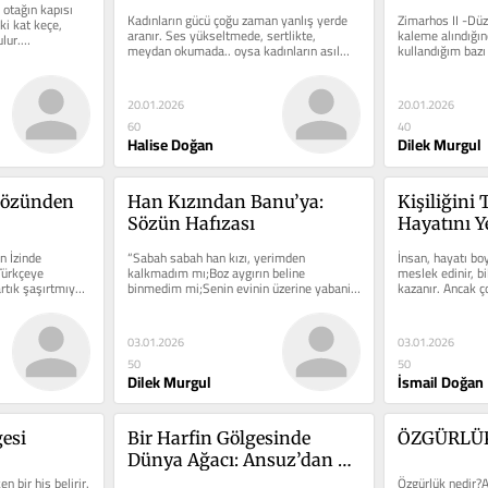
 otağın kapısı 
Hafızası
Kadınların gücü çoğu zaman yanlış yerde 
Zimarhos II -Düze
ki kat keçe, 
aranır. Ses yükseltmede, sertlikte, 
kaleme alındığınd
tulur.…
meydan okumada.. oysa kadınların asıl…
kullandığım bazı
20.01.2026
20.01.2026
60
40
Halise Doğan
Dilek Murgul
özünden 
Han Kızından Banu’ya: 
Kişiliğini
Sözün Hafızası
Hayatını 
 İzinde 
“Sabah sabah han kızı, yerimden 
İnsan, hayatı bo
ürkçeye 
kalkmadım mı;Boz aygırın beline 
meslek edinir, bilg
tık şaşırtmıyor 
binmedim mi;Senin evinin üzerine yabani 
kazanır. Ancak 
geyik…
03.01.2026
03.01.2026
50
50
Dilek Murgul
İsmail Doğan
esi
Bir Harfin Gölgesinde 
ÖZGÜRLÜ
Dünya Ağacı: Ansuz’dan 
 bir his belirir. 
Yggdrasil’e Mitolojik Bir 
Özgürlük nedir?As