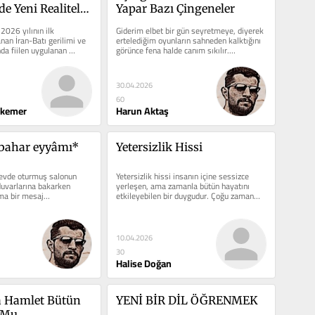
e Yeni Realiteler 
Yapar Bazı Çingeneler
 Krizi
026 yılının ilk 
Giderim elbet bir gün seyretmeye, diyerek 
an İran-Batı gerilimi ve 
ertelediğim oyunların sahneden kalktığını 
a fiilen uygulanan 
görünce fena halde canım sıkılır.…
30.04.2026
60
 kemer
Harun Aktaş
-bahar eyyâmı*
Yetersizlik Hissi
evde oturmuş salonun 
Yetersizlik hissi insanın içine sessizce 
uvarlarına bakarken 
yerleşen, ama zamanla bütün hayatını 
uma bir mesaj…
etkileyebilen bir duygudur. Çoğu zaman…
10.04.2026
30
Halise Doğan
 Hamlet Bütün 
YENİ BİR DİL ÖĞRENMEK
 Mu