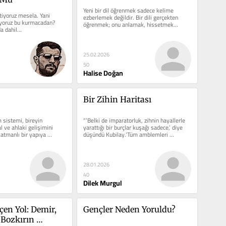
Yeni bir dil öğrenmek sadece kelime 
tiyoruz mesela. Yani 
ezberlemek değildir. Bir dili gerçekten 
iyoruz bu kurmacadan? 
öğrenmek; onu anlamak, hissetmek…
da dahil…
25.02.2026
50
Halise Doğan
Bir Zihin Haritası
 sistemi, bireyin 
“’Belki de imparatorluk, zihnin hayallerle 
 ve ahlaki gelişimini 
yarattığı bir burçlar kuşağı sadece,’ diye 
atmanlı bir yapıya 
düşündü Kubilay.‘Tüm amblemleri 
tanıdığım…
28.01.2026
40
Dilek Murgul
en Yol: Demir, 
Gençler Neden Yoruldu?
Bozkırın 