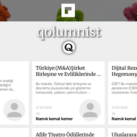
qolumnist
Türkiye:(M&A)Şirket 
Dijital Rez
Birleşme ve Evliliklerinde 
Hegemonya
i aradığı 
Fırsatlar ve Zorluklar
Bu makale, Türkiye'deki birleşme ve 
ÖZET Bu makale, 
ediğini 
devralma piyasasında yol gösterme 
paralarının (CBDC
 zaman da…
konusunda, yabancı yatırımcıların 
uluslararası fin
karşılaştığı temel zorlukları...
üzerindeki dönü
31.05.2026
23.05.2026
20
30
Namık kemal kemer
Namık kemal
Afife Tiyatro Ödüllerinde 
Uluslararas