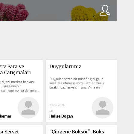
erv Para ve 
Duygularımız
 Çatışmaları
Duygular bazen bir misafir gibi gelir; 
dijital merkez bankası 
sessizce oturur içimize.Bazıları huzur 
) yükselişinin 
bırakır, bazılarıysa fırtına. Ama en…
ansal hegemonya dengeleri 
ştürücü…
21.05.2026
40
 kemer
Halise Doğan
ı Servet 
“Çingene Boksör”: Boks 