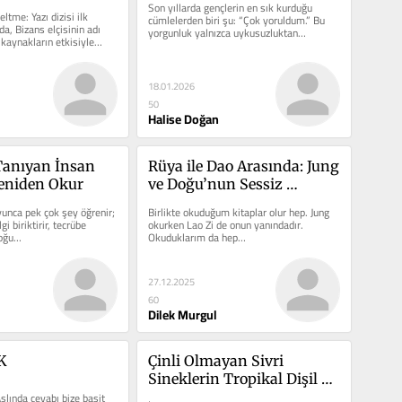
Son yıllarda gençlerin en sık kurduğu 
ltme: Yazı dizisi ilk 
cümlelerden biri şu: “Çok yoruldum.” Bu 
a, Bizans elçisinin adı 
yorgunluk yalnızca uykusuzluktan…
 kaynakların etkisiyle…
18.01.2026
50
Halise Doğan
 Tanıyan İnsan 
Rüya ile Dao Arasında: Jung 
Yeniden Okur
ve Doğu’nun Sessiz 
Diyaloğu
yunca pek çok şey öğrenir; 
Birlikte okuduğum kitaplar olur hep. Jung 
i biriktirir, tecrübe 
okurken Lao Zi de onun yanındadır. 
çoğu…
Okuduklarım da hep…
27.12.2025
60
Dilek Murgul
K
Çinli Olmayan Sivri 
Sineklerin Tropikal Dişil 
lında cevabı bize basit 
Isırıkları*