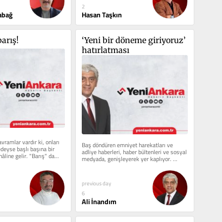
2
abağ
Hasan Taşkın
barış!
‘Yeni bir döneme giriyoruz’ 
hatırlatması
vramlar vardır ki, onları 
Baş döndüren emniyet harekatları ve 
eyse başlı başına bir 
adliye haberleri, haber bültenleri ve sosyal 
line gelir. "Barış" da...
medyada, genişleyerek yer kaplıyor. 
Dokunulmazlara dokunulmaya...
previous day
6
Ali İnandım