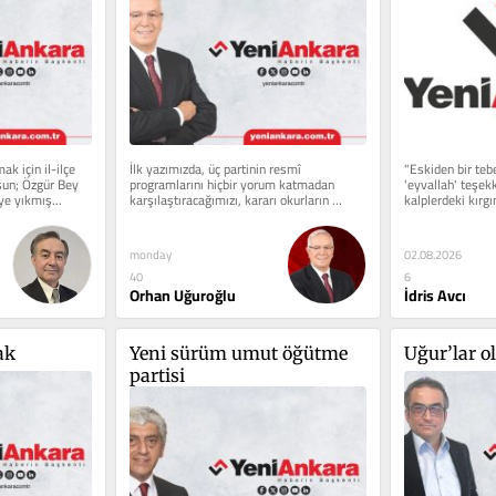
 için il-ilçe 
İlk yazımızda, üç partinin resmî 
"Eskiden bir teb
sun; Özgür Bey 
programlarını hiçbir yorum katmadan 
'eyvallah' teşekk
ye yıkmış...
karşılaştıracağımızı, kararı okurların 
kalplerdeki kırgın
vereceğini ifade...
monday
02.08.2026
40
6
Orhan Uğuroğlu
İdris Avcı
ak
Yeni sürüm umut öğütme 
Uğur’lar 
partisi