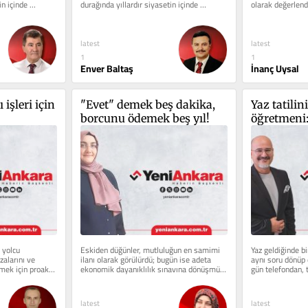
n içinde 
durağında yıllardır siyasetin içinde 
olarak değerlendi
olanlarla konuşuyorum....
geldiğimiz...
latest
latest
1
1
Enver Baltaş
İnanç Uysal
işleri için 
"Evet" demek beş dakika, 
Yaz tatilin
borcunu ödemek beş yıl!
öğretmeni:
yolcu 
Eskiden düğünler, mutluluğun en samimi 
Yaz geldiğinde b
zalarını ve 
ilanı olarak görülürdü; bugün ise adeta 
aynı soru dönüp
ek için proaktif 
ekonomik dayanıklılık sınavına dönüşmüş 
gün telefondan, t
durumda....
latest
latest