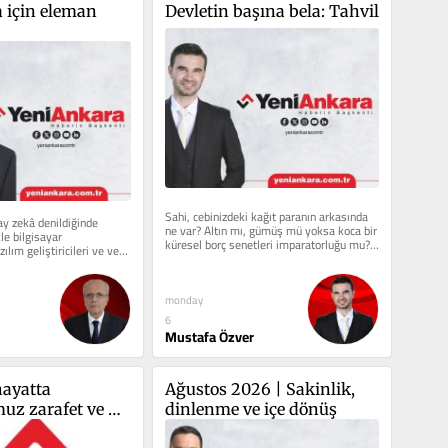
 için eleman 
Devletin başına bela: Tahvil
Sahi, cebinizdeki kağıt paranın arkasında 
ay zekâ denildiğinde 
ne var? Altın mı, gümüş mü yoksa koca bir 
le bilgisayar 
küresel borç senetleri imparatorluğu mu? 
lım geliştiricileri ve veri 
Günümüz...
r. Oysa...
monday
6
Mustafa Özver
ayatta 
Ağustos 2026 | Sakinlik, 
z zarafet ve 
dinlenme ve içe dönüş