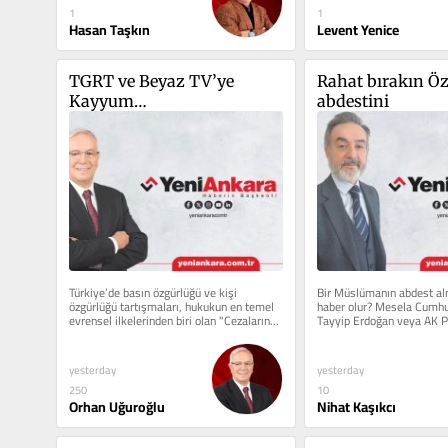
1
1
Hasan Taşkın
Levent Yenice
TGRT ve Beyaz TV’ye 
Rahat bırakın Öz
Kayyum…
abdestini
Türkiye’de basın özgürlüğü ve kişi 
Bir Müslümanın abdest al
özgürlüğü tartışmaları, hukukun en temel 
haber olur? Mesela Cumhu
evrensel ilkelerinden biri olan "Cezaların...
Tayyip Erdoğan veya AK Pa
MHP’nin üst düzey bir...
yesterday
yesterday
250
10
Orhan Uğuroğlu
Nihat Kaşıkcı