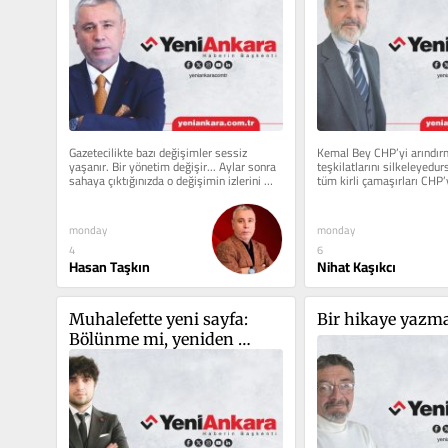
Gazetecilikte bazı değişimler sessiz 
Kemal Bey CHP’yi arındırmak
yaşanır. Bir yönetim değişir... Aylar sonra 
teşkilatlarını silkeleyedur
sahaya çıktığınızda o değişimin izlerini 
tüm kirli çamaşırları CHP’
görmeye...
monday
monday
4
6
Hasan Taşkın
Nihat Kaşıkcı
Muhalefette yeni sayfa: 
Bir hikaye yazm
Bölünme mi, yeniden 
yapılanma mı?