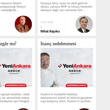
 boyunca iletişim 
Dünyaya barış, huzur ve refah getirme 
rbaşkanlığı İletişim 
ülküsü, yalnızca MHP ve Ülkücü Hareketin 
 sahipliğinde 
ideolojisi değil; aynı zamanda Türk 
....
Devleti’nin siyaset...
31.07.2026
6
Nihat Kaşıkcı
üzgâr mı?
İnanç zedelenmesi
 gerçek karakteri, rahat 
Diyelim ki muhalefet belediye 
; zor zamanlarda ortaya 
başkanlarının önemli bir bölümü gerçekten 
olundayken aynı fotoğraf 
suça bulaşmış olsun. Diyelim ki yürütülen 
mak...
soruşturmaların...