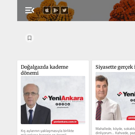
menu_open
Doğalgazda kademe 
Siyasette gerçek 
dönemi
Mahallede, köyde, sokakta 
Kış aylarının yaklaşmasıyla birlikte 
dinliyorum… Kahvede, paza
milyonlarca hanenin en önemli 