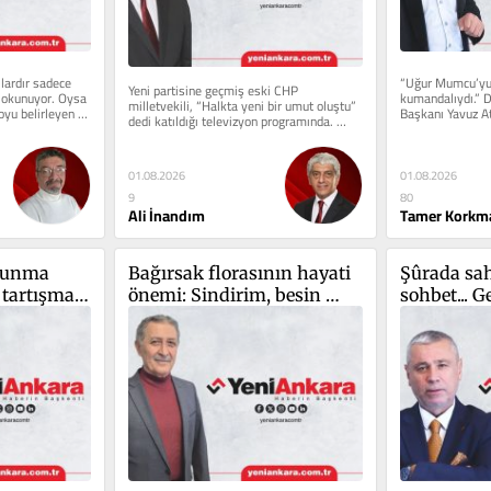
lardır sadece 
“Uğur Mumcu’yu 
Yeni partisine geçmiş eski CHP 
 okunuyor. Oysa 
kumandalıydı.” 
milletvekili, “Halkta yeni bir umut oluştu” 
yu belirleyen 
Başkanı Yavuz Ata
dedi katıldığı televizyon programında. 
beyanatta söyledi
Partisinden umudu...
01.08.2026
01.08.2026
80
9
Tamer Korkm
Ali İnandım
vunma 
Bağırsak florasının hayati 
Şûrada sah
 tartışması 
önemi: Sindirim, besin 
sohbet... G
de
emilimi ve sağlıklı yaşam
mesajlar