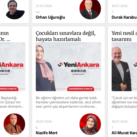
30.07.2026
31.07.2026
7
40
Durak Karabu
Orhan Uğuroğlu
ının 
Çocukları sınavlara değil, 
Yeni nesil 
r. 
hayata hazırlamalı
tasarımı
n'ın 
def...
Başkanlığı 
Bir eğitim-öğretim yılı daha geride kaldı. 
"Çocuk için en bü
im Şûrası'nın 
Karneler çekmecelere kaldırıldı, okul zilinin 
öğretmen ise mer
eyecan dinmemiş. 
sesi yerini yaz akşamlarının cıvıltısına...
doğayla buluştura
30.07.2026
30.07.2026
6
7
Nazife Mert
Ali Murat Kar