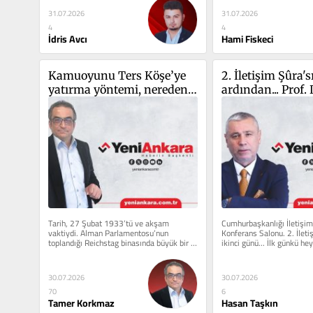
31.07.2026
31.07.2026
4
4
İdris Avcı
Hami Fiskeci
Kamuoyunu Ters Köşe’ye 
2. İletişim Şûra's
yatırma yöntemi, nereden 
ardından... Prof. D
koşuyor?
Burhanettin Dura
önüne koyduğu he
Tarih, 27 Şubat 1933’tü ve akşam 
Cumhurbaşkanlığı İletişim 
vaktiydi. Alman Parlamentosu’nun 
Konferans Salonu. 2. İletiş
toplandığı Reichstag binasında büyük bir 
ikinci günü... İlk günkü h
yangın çıktı. Kundaklanan...
81...
30.07.2026
30.07.2026
70
6
Tamer Korkmaz
Hasan Taşkın