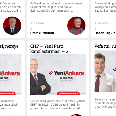
k Devletleri 
Bağırsaklar ve bağırsak florasının önemi 
Ankara'da iki gün
erinin en önemli 
Bağırsaktaki başlıca sindirim ve 
konuşuldu. Cumhu
35 savaş uçağı 
özümseme hücrelerinden olan, 
Başkanlığı'nın ev
entrositlerin villuslarının...
gerçekleştirilen 2
31.07.2026
31.07.2026
5
5
Ümit Yurtkuran
Hasan Taşkın
i, nereye 
CHP – Yeni Parti 
Vefa mı, r
karşılaştırması – 2
Siyasette insanın
lanan yeni 
Devlet nasıl yönetilecek? Bir önceki yazıda 
zamanlarda değil
 yanında binbir 
CHP’nin 2023- 2025 ve Yeni Parti’nin 
çıkar. Her şey y
arımızın 
programlarının ideolojik temellerini; Altı 
karesinde yer al
Ok, Atatürk,...