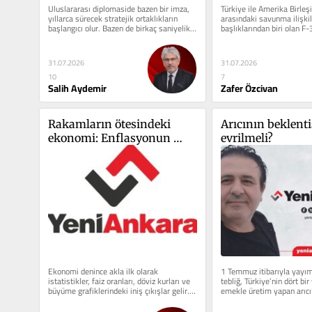
Uluslararası diplomaside bazen bir imza, 
Türkiye ile Amerika Birleşi
yıllarca sürecek stratejik ortaklıkların 
arasındaki savunma ilişkil
başlangıcı olur. Bazen de birkaç saniyelik 
başlıklarından biri olan F-
bir tereddüt,...
programı,...
31.07.2026
31.07.2026
10
7
Salih Aydemir
Zafer Özcivan
Rakamların ötesindeki 
Arıcının beklentis
ekonomi: Enflasyonun 
evrilmeli?
açtığı derin çatlaklar
Ekonomi denince akla ilk olarak 
1 Temmuz itibarıyla yayım
istatistikler, faiz oranları, döviz kurları ve 
tebliğ, Türkiye’nin dört bir
büyüme grafiklerindeki iniş çıkışlar gelir. 
emekle üretim yapan arıcıl
Ekrana yansıyan...
gündemine adeta bir...