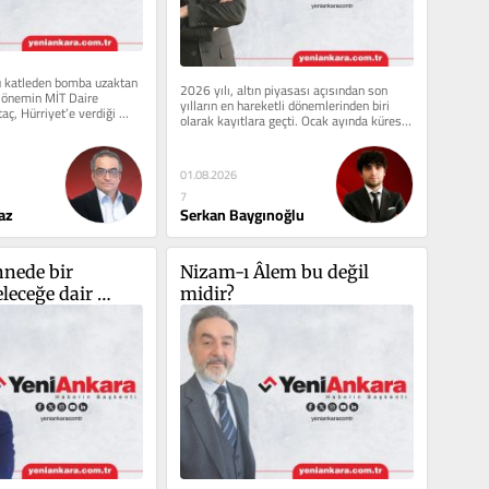
katleden bomba uzaktan 
2026 yılı, altın piyasası açısından son 
Dönemin MİT Daire 
yılların en hareketli dönemlerinden biri 
ç, Hürriyet’e verdiği 
olarak kayıtlara geçti. Ocak ayında küresel 
, bu...
jeopolitik...
01.08.2026
7
az
Serkan Baygınoğlu
nede bir 
Nizam-ı Âlem bu değil 
eleceğe dair 
midir?