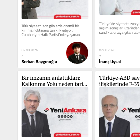
Türkiye'de siyaset uzun yıl
Türk siyaseti son günlerde önemli bir 
seçim sonuçları üzerinden
kırılma noktasına tanıklık ediyor. 
sandıkta ortaya çıkan tablo
Cumhuriyet Halk Partisi’nde yaşanan 
asıl unsur...
liderlik tartışmaları ve...
02.08.2026
02.08.2026
7
4
İnanç Uysal
Serkan Baygınoğlu
Bir imzanın anlattıkları: 
Türkiye-ABD sa
Kalkınma Yolu neden tarihi 
ilişkilerinde F-35
bir dönüm noktası
yeniden gündem