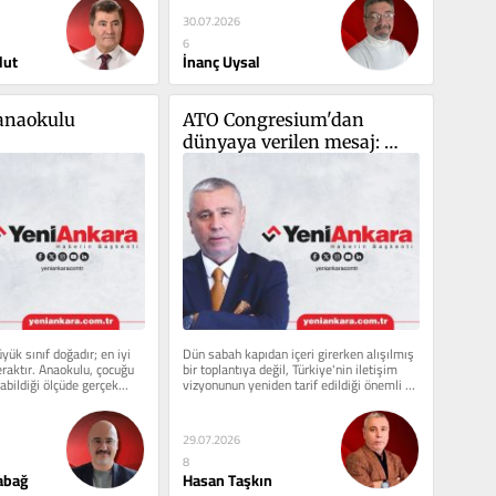
30.07.2026
6
lut
İnanç Uysal
anaokulu 
ATO Congresium'dan 
dünyaya verilen mesaj: 
Hakikatin savaşı başladı
yük sınıf doğadır; en iyi 
Dün sabah kapıdan içeri girerken alışılmış 
aktır. Anaokulu, çocuğu 
bir toplantıya değil, Türkiye'nin iletişim 
bildiği ölçüde gerçek...
vizyonunun yeniden tarif edildiği önemli 
bir...
29.07.2026
8
abağ
Hasan Taşkın