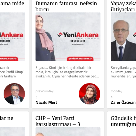
 ama mide 
Dumanın faturası, nefesin 
Yapay zeka
borcu
ihtiyaçları
zarlık 
Sigara… Kimi için birkaç dakikalık bir 
Son yıllarda yap
e Profil Kitap’ı 
mola, kimi için ise vazgeçilmez bir 
aklımıza genellik
anı Graham 
alışkanlık. Oysa her nefeste ödenen bedel, 
mühendisleri, yazı
paketin üzerinde...
bilimcileri geliyo
previous day
monday
5
4
Nazife Mert
Zafer Özcivan
ar ne 
CHP – Yeni Parti 
Gündelik h
karşılaştırması – 3
unuttuğumu
nezaket