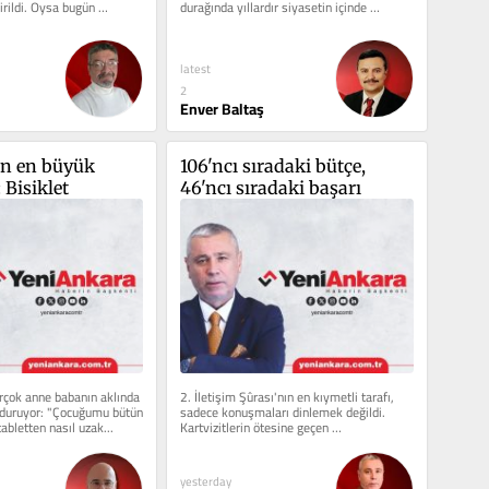
rildi. Oysa bugün 
durağında yıllardır siyasetin içinde 
olanlarla konuşuyorum....
latest
2
Enver Baltaş
in en büyük 
106'ncı sıradaki bütçe, 
 Bisiklet
46'ncı sıradaki başarı
irçok anne babanın aklında 
2. İletişim Şûrası'nın en kıymetli tarafı, 
 duruyor: "Çocuğumu bütün 
sadece konuşmaları dinlemek değildi. 
abletten nasıl uzak...
Kartvizitlerin ötesine geçen 
tanışıklıklar......
yesterday