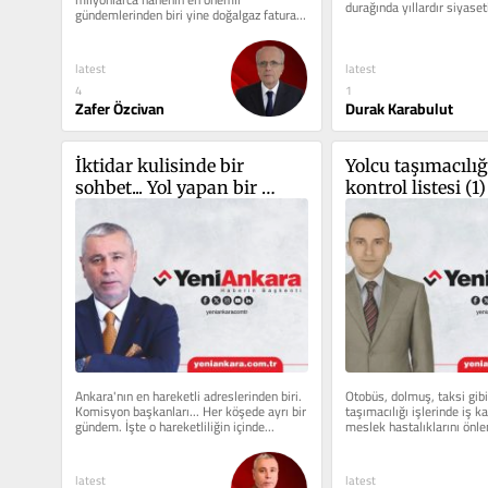
durağında yıllardır siyaseti
gündemlerinden biri yine doğalgaz faturası 
olanlarla konuşuyorum....
olacak. Ancak bu yıl...
latest
latest
1
4
Durak Karabulut
Zafer Özcivan
İktidar kulisinde bir 
Yolcu taşımacılığı 
sohbet... Yol yapan bir 
kontrol listesi (1)
mühendisin siyaset 
yolculuğu
Ankara'nın en hareketli adreslerinden biri. 
Otobüs, dolmuş, taksi gibi 
Komisyon başkanları... Her köşede ayrı bir 
taşımacılığı işlerinde iş ka
gündem. İşte o hareketliliğin içinde...
meslek hastalıklarını önlem
bir yaklaşımla...
latest
latest