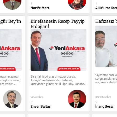
1
1
Nazife Mert
Ali Murat Kar
gür Bey’in 
Bir efsanesin Recep Tayyip 
Hafızasız 
Erdoğan!
Siyasette bazı ka
ması ne zaman 
Bir şifalı bitki araştırmacısı olarak, 
sorgulamak nered
rbaşkanı Recep 
Türkiye’nin doğusundan batısına, 
suçlama sebebi hâ
rti yahut 
kuzeyinden güneyine; il, ilçe, köy, kasaba, 
nahiye ve mezra...
previous day
yesterday
5
2
İnanç Uysal
Enver Baltaş