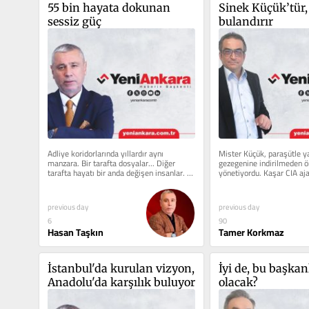
55 bin hayata dokunan 
Sinek Küçük’tür,
sessiz güç
bulandırır
Adliye koridorlarında yıllardır aynı 
Mister Küçük, paraşütle ya
manzara. Bir tarafta dosyalar... Diğer 
gezegenine indirilmeden önc
tarafta hayatı bir anda değişen insanlar. 
yönetiyordu. Kaşar CIA aj
Kimi trafik kazasında...
Fuller’ın...
previous day
previous day
6
90
Hasan Taşkın
Tamer Korkmaz
İstanbul'da kurulan vizyon, 
İyi de, bu başkanl
Anadolu'da karşılık buluyor
olacak?