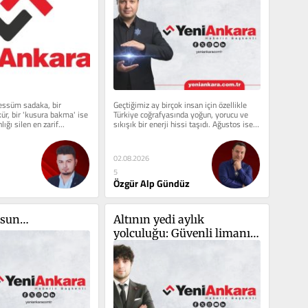
essüm sadaka, bir 
Geçtiğimiz ay birçok insan için özellikle 
ür, bir 'kusura bakma' ise 
Türkiye coğrafyasında yoğun, yorucu ve 
lığı silen en zarif...
sıkışık bir enerji hissi taşıdı. Ağustos ise 
biraz...
02.08.2026
5
Özgür Alp Gündüz
olsun…
Altının yedi aylık 
yolculuğu: Güvenli limanın 
sınavı