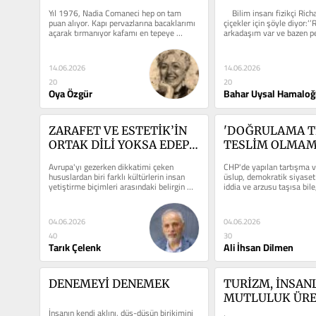
DİNLİYORLAR
Yıl 1976, Nadia Comaneci hep on tam 
    Bilim insanı fizikçi Ri
puan alıyor. Kapı pervazlarına bacaklarımı 
çiçekler için şöyle diyor:‘’
açarak tırmanıyor kafamı en tepeye 
arkadaşım var ve bazen pe
değdirir değdirmez...
katılmadığım...
14.06.2026
14.06.2026
20
20
Oya Özgür
Bahar Uysal Hamaloğ
ZARAFET VE ESTETİK’İN 
'DOĞRULAMA TE
ORTAK DİLİ YOKSA EDEP 
TESLİM OLMA
Mİ?
Avrupa'yı gezerken dikkatimi çeken 
CHP'de yapılan tartışma v
hususlardan biri farklı kültürlerin insan 
üslup, demokratik siyaset i
yetiştirme biçimleri arasındaki belirgin 
iddia ve arzusu taşısa bile
farklar oldu....
toplumsal...
04.06.2026
04.06.2026
40
30
Tarık Çelenk
Ali İhsan Dilmen
DENEMEYİ DENEMEK
TURİZM, İNSANL
MUTLULUK ÜRE
İnsanın kendi aklını, düş-düşün birikimini 