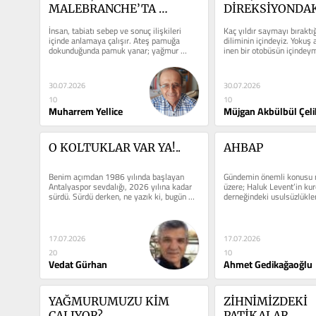
MALEBRANCHE’TA 
DİREKSİYONDAK
NEDENSELLİK SORUNU
GENÇLİK
İnsan, tabiatı sebep ve sonuç ilişkileri 
Kaç yıldır saymayı bıraktı
içinde anlamaya çalışır. Ateş pamuğa 
diliminin içindeyiz. Yokuş 
dokunduğunda pamuk yanar; yağmur 
inen bir otobüsün içindeymiş
yağdığında toprak...
30.07.2026
30.07.2026
10
10
Muharrem Yellice
Müjgan Akbülbül Çeli
O KOLTUKLAR VAR YA!..
AHBAP
Benim açımdan 1986 yılında başlayan 
Gündemin önemli konusu 
Antalyaspor sevdalığı, 2026 yılına kadar 
üzere; Haluk Levent’in ku
sürdü. Sürdü derken, ne yazık ki, bugün 
derneğindeki usulsüzlükler
karşımıza...
olmuştur. Bu dernek...
17.07.2026
17.07.2026
20
10
Vedat Gürhan
Ahmet Gedikağaoğlu
YAĞMURUMUZU KİM 
ZİHNİMİZDEKİ 
ÇALIYOR?
PATİKALAR