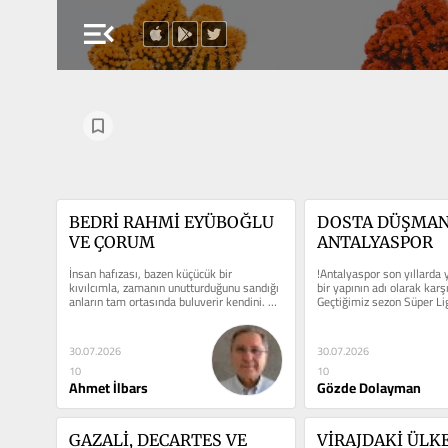
menu_open
BEDRİ RAHMİ EYÜBOĞLU 
DOSTA DÜŞMANA
VE ÇORUM
ANTALYASPOR
İnsan hafızası, bazen küçücük bir 
!Antalyaspor son yıllarda 
kıvılcımla, zamanın unutturduğunu sandığı 
bir yapının adı olarak karşı
anların tam ortasında buluverir kendini. 
Geçtiğimiz sezon Süper Li
Tıpkı bir...
sorun...
30.07.2026
30.07.2026
10
10
Ahmet İlbars
Gözde Dolayman
GAZALİ, DECARTES VE 
VİRAJDAKİ ÜLKE