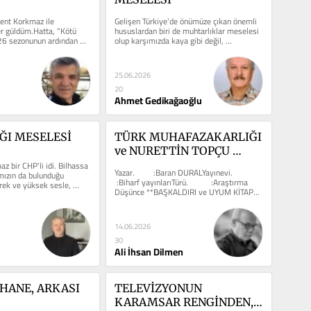
ent Korkmaz ile 
Gelişen Türkiye’de önümüze çıkan önemli 
er güldüm.Hatta, “Kötü 
hususlardan biri de muhtarlıklar meselesi 
6 sezonunun ardından 
olup karşımızda kaya gibi değil, 
günümüzde büyük...
25.06.2026
20
Ahmet Gedikağaoğlu
ĞI MESELESİ
TÜRK MUHAFAZAKARLIĞI 
ve NURETTİN TOPÇU 
z bir CHP’li idi. Bilhassa 
ÜZERİNE
Yazar.         :Baran DURALYayınevi.    
ızın da bulunduğu 
 :Biharf yayınlarıTürü.           :Araştırma 
rek ve yüksek sesle, 
Düşünce **BAŞKALDIRI ve UYUM KİTAP...
 beri...
14.06.2026
30
Ali İhsan Dilmen
HANE, ARKASI 
TELEVİZYONUN 
KARAMSAR RENGİNDEN, 