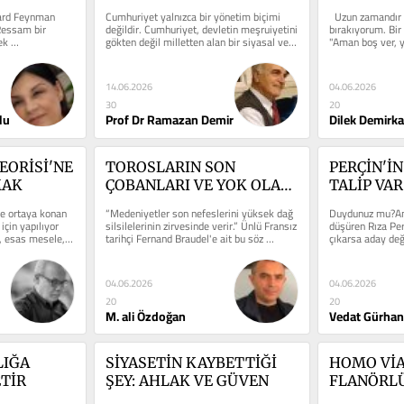
chard Feynman 
Cumhuriyet yalnızca bir yönetim biçimi 
  Uzun zamandır k
Ressam bir 
değildir. Cumhuriyet, devletin meşruiyetini 
bırakıyorum. Bir 
k 
gökten değil milletten alan bir siyasal ve 
"Aman boş ver, y
hukuksal...
değişiyor?"...
14.06.2026
04.06.2026
30
20
lu
Prof Dr Ramazan Demir
Dilek Demirk
ORİSİ'NE 
TOROSLARIN SON 
PERÇİN'İN
MAK
ÇOBANLARI VE YOK OLAN 
TALİP VAR
ARAZİLER
e ortaya konan 
“Medeniyetler son nefeslerini yüksek dağ 
Duydunuz mu?An
çin yapılıyor 
silsilelerinin zirvesinde verir.” Ünlü Fransız 
düşüren Rıza Perç
, esas mesele, 
tarihçi Fernand Braudel'e ait bu söz 
çıkarsa aday değ
aslında...
güldüm.Kahkaha b
04.06.2026
04.06.2026
20
20
M. ali Özdoğan
Vedat Gürhan
IĞA 
SİYASETİN KAYBETTİĞİ 
HOMO VİA
TİR
ŞEY: AHLAK VE GÜVEN
FLANÖRLÜ
KALMAK 