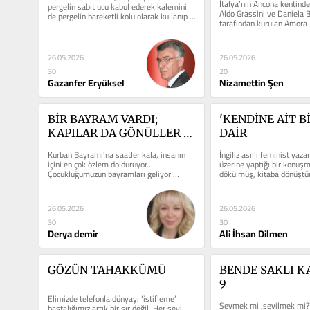
İtalya’nın Ancona kentinde
pergelin sabit ucu kabul ederek kalemini 
Aldo Grassini ve Daniela B
de pergelin hareketli kolu olarak kullanıp 
tarafından kurulan Amora 
kendini...
modern turizm dünyasına..
26.05.2026
26.05.2026
30
20
Gazanfer Eryüksel
Nizamettin Şen
BİR BAYRAM VARDI; 
'KENDİNE AİT Bİ
KAPILAR DA GÖNÜLLER 
DAİR
DE AÇIK OLURDU...
Kurban Bayramı'na saatler kala, insanın 
İngiliz asıllı feminist yazar
içini en çok özlem dolduruyor… 
üzerine yaptığı bir konuşm
Çocukluğumuzun bayramları geliyor 
dökülmüş, kitaba dönüştür
aklımıza… Şimdiki gibi...
26.05.2026
26.05.2026
30
30
Derya demir
Ali İhsan Dilmen
GÖZÜN TAHAKKÜMÜ
BENDE SAKLI K
9
Elimizde telefonla dünyayı ‘istifleme’ 
Sevmek mi ,sevilmek mi???
hastalığımız artık bir sır değil. Her şeyi 