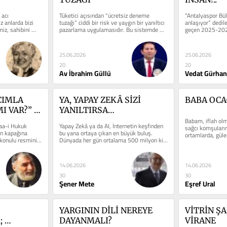
acı 
Tüketici açısından “ücretsiz deneme 
“Antalyaspor Bül
z anlarda bizi 
tuzağı” ciddi bir risk ve yaygın bir yanıltıcı 
anlaşıyor” dedil
iz, sahibini 
pazarlama uygulamasıdır. Bu sistemde 
geçen 2025-202
.
tüketici...
küme düşen...
25.06.2026
25.06.2026
20
20
Av İbrahim Güllü
Vedat Gürhan
IMLA 
YA, YAPAY ZEKÂ SİZİ 
BABA OCA
 VAR?” / 
YANILTIRSA…
Babam, iflah olma
a-i Hukuk 
Yapay Zekâ ya da AI, İnternetin keşfinden 
sağcı komşularım
n kapağına 
bu yana ortaya çıkan en büyük buluş. 
ortamlarda, güle
onulu resmini 
Dünyada her gün ortalama 500 milyon kişi 
“1956 senesinden
yapay zekâyı...
14.06.2026
14.06.2026
30
30
Şener Mete
Eşref Ural
YARGININ DİLİ NEREYE 
VİTRİN ŞA
 
DAYANMALI?
VİRANE