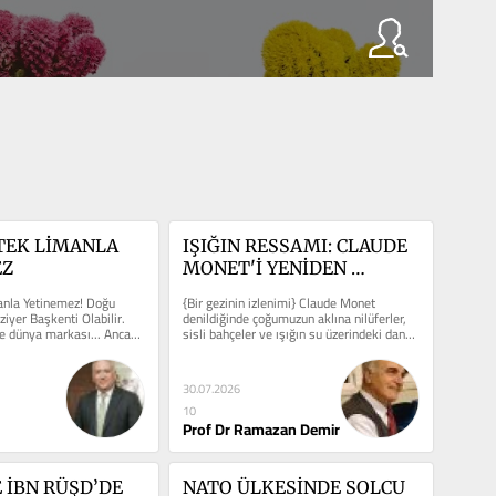
TEK LİMANLA 
IŞIĞIN RESSAMI: CLAUDE 
EZ
MONET'İ YENİDEN 
DÜŞÜNMEK
anla Yetinemez! Doğu 
{Bir gezinin izlenimi} Claude Monet 
iyer Başkenti Olabilir. 
denildiğinde çoğumuzun aklına nilüferler, 
e dünya markası... Ancak 
sisli bahçeler ve ışığın su üzerindeki dansı 
inde...
gelir. Ancak...
30.07.2026
10
Prof Dr Ramazan Demir
 İBN RÜŞD’DE 
NATO ÜLKESİNDE SOLCU 