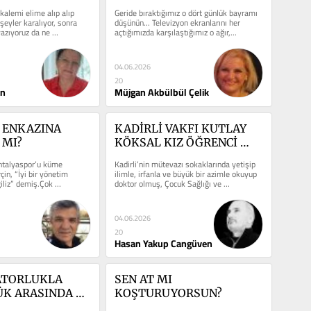
HAYATIN EN GÜZEL 
alemi elime alıp alıp 
Geride bıraktığımız o dört günlük bayramı 
PEMBESİNE...
şeyler karalıyor, sonra 
düşünün... Televizyon ekranlarını her 
azıyoruz da ne 
açtığımızda karşılaştığımız o ağır,...
04.06.2026
20
an
Müjgan Akbülbül Çelik
 ENKAZINA 
KADİRLİ VAKFI KUTLAY 
 MI?
KÖKSAL KIZ ÖĞRENCİ 
YURDU VE DR. HALİL 
talyaspor’u küme 
Kadirli’nin mütevazı sokaklarında yetişip 
GÜRSOY
in, “İyi bir yönetim 
ilimle, irfanla ve büyük bir azimle okuyup 
iliz” demiş.Çok 
doktor olmuş, Çocuk Sağlığı ve 
ile...
Hastalıkları...
04.06.2026
20
Hasan Yakup Cangüven
TORLUKLA 
SEN AT MI 
K ARASINDA 
KOŞTURUYORSUN?
VE YÜRÜMEK