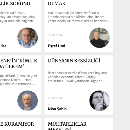
LLİK SORUNU
OLMAK
en Yakar? İnsan, 
Hakim kalabalığın içinde ve fakat o 
yayı anlamaya başladığı 
kitlenin dışında bir kültüre, dine, inanca 
aylar arasında bağlantı 
yahut ideolojiye mensup olmak her zaman 
.
belalı iştir....
17.07.2026
10
lice
Eşref Ural
ENK'İN 'KİMLİK 
DÜNYANIN SESSİZLİĞİ
A ÜLKEM' 
RİNE / 
Bazı sabahlar vardır, dünya gece boyunca 
pacıkTarık Çelenk’in yeni 
yerinden oynamış gibidir. Perdeyi 
panında Ülkem – Hata 
aralarsınız. Sokak yerindedir. Ağaçlar 
iye’nin uzun zamandır 
yerindedir. Karşı...
..
25.06.2026
20
Nina Şahin
LE KURAMIYOR 
MUHTARLIKLAR 
MESELESİ