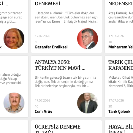
İ 
DENEMESİ
NEDENSE
ğımız bir zaman 
 IUstadan el alarak…“Cümleler doğrudur 
Ateş Pamuğu Ned
aşağı son sürat 
sen doğru isenDoğruluk bulunmaz sen eğri 
çevresindeki dün
iz gibi......
isen”Yunus Emre  IIEn büyük trajedi kişinin 
andan itibaren ol
ve/veya...
kurmuştur. Gök..
17.07.2026
17.07.2026
10
10
k
Gazanfer Eryüksel
Muharrem Yel
ANTALYA 2050: 
TARIK ÇEL
TÜRKİYE'NİN MAVİ 
KAPANIND
malum olduğu 
BAŞKENTİ OLABİLİR Mİ?
KİTABI ÜZE
Bir kentin geleceği bazen tek bir yatırımla 
Mülakat: Cihat Ar
rduğu Ahbap 
MÜLAKAT
değişmez. Tek bir seçimle de değişmez. 
kitabı Kimlik Ka
 ve yolsuzluklar 
Tek bir belediye başkanıyla, tek bir 
Neredeydi?, Türk
bakanla ya da tek...
aynı kelimelerle.
17.07.2026
17.07.2026
10
30
Cem Arüv
Tarık Çelenk
ÜCRETSİZ DENEME 
HAYAL Bİ
TUZAĞI
İNSAN!..