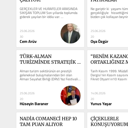
GERÇEKLER VE HURAFELER ARASINDA 
Ne gariptir ki  yaşamı tüm 
SIKIŞAN TOPLUM Son yıllarda toplumda 
gerçekliğiyle   hissettiğimi
giderek yayılan bir iddia var: 
bizden çok kollayan beynim
“Yağmurlarımız çalınıyor.” Kimi bunu...
dayanılmaz hislere sebep..
25.06.2026
25.06.2026
30
20
Cem Arüv
Oya Özgür
TÜRK-ALMAN 
“BENİM KAZANC
TURİZMİNDE STRATEJİK 
ORTAKLIĞINIZ MI
BULUŞMA
FİKRET OTYAM
Alman turizm sektörünün en prestijli 
Tarih Kasım 1999. Müdafa
geleneksel buluşmalarından biri olan 
Dergisi'nin Kasım sayısını
Alman Seyahat Birliği (DRV) Yaz Festivali 
Fikret Otyam'ın10 Kasım k
(Sommerfest), bu yıl...
koyuyoruz.. Birkaç...
25.06.2026
14.06.2026
20
20
Hüseyin Baraner
Yunus Yaşar
NADİA COMANECİ HEP 10 
ÇİÇEKLERLE 
TAM PUAN ALIYOR
KONUŞUYORUM;