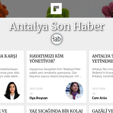
Antalya Son Haber
 KARŞI 
HAYATIMIZI KİM 
ANTALYA 
YÖNETİYOR?
YETİNEM
yönetilemeyen 
Hayatımızı Gerçekten Kim Yönetiyor?Her 
Antalya Tek Lim
mıza çıkar oldu. 
sabah yeni umutlarla uyanıyoruz. Gün 
Akdeniz'in Kruvaz
g'e veda ederken 
boyunca sayısız olayla karşılaşıyor, irili 
Antalya, turizmd
ufaklı onlarca...
kruvaziyer turizm
30.07.2026
30.07.2026
10
10
Oya Boysan
Cem Arüv
 VE 
YAZ SICAĞINDA BİR KOLAJ 
GAZÂLÎ VE