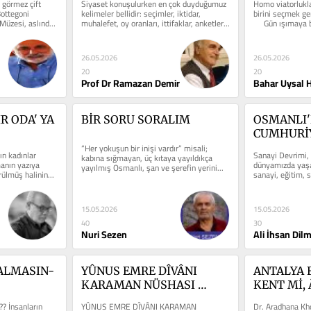
 görmez çift 
Siyaset konuşulurken en çok duyduğumuz 
Homo viatorlukla
ottegoni 
kelimeler bellidir: seçimler, iktidar, 
birini seçmek ge
Müzesi, aslında 
muhalefet, oy oranları, ittifaklar, anketler… 
     Gün ışımaya 
.
Fakat bütün bu...
papağan...
26.05.2026
26.05.2026
20
20
Prof Dr Ramazan Demir
Bahar Uysal 
R ODA' YA 
BİR SORU SORALIM
OSMANLI'
CUMHURİY
“Her yokuşun bir inişi vardır” misali; 
ARAP-KÜR
ın kadınlar 
Sanayi Devrimi, F
kabına sığmayan, üç kıtaya yayıldıkça 
MİLLİYETÇ
anın yazıya 
dünyamızda yaşan
yayılmış Osmanlı, şan ve şerefin yerini...
ülmüş halinin...
sanayi, eğitim, s
anlayışların yöne
15.05.2026
15.05.2026
40
30
Nuri Sezen
Ali İhsan Dil
ALMASIN-
YÛNUS EMRE DÎVÂNI 
ANTALYA 
KARAMAN NÜSHASI 
KENT Mİ, 
1300’DE YAZILDI
KENT Mİ?
 İnsanların 
YÛNUS EMRE DÎVÂNI KARAMAN 
Dr. Aradhana Kho