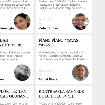
 flanörlük arasında kalıp 
Eskiden, yani 2009-2014 yılları arasında 
rektiğinde de yürüyordum 
Antalya’nın bir Büyükşehir Belediye 
başlar başlamaz yeşil 
Başkanı vardı.Adamın attığı her adım, 
ettiği her laf,...
26.05.2026
30
Hamaloğlu
Vedat Gürhan
DAN 
PİANO PİANO / YAVAŞ 
ET'E TÜRK-
YAVAŞ
T 
ransız İhtilali sonrasında 
Modern dünya, o meşhur "Kapitalizmin 7 
İLİĞİ
an iktisat, hukuk, 
Kültürü" (Charles Hampden-Turner ve 
osyal ve siyasi 
Fons Trompenaars) kitabında tarif edilen; 
timlere...
rasyonalite, hız...
15.05.2026
40
men
Ahmet İlbars
FLÖRT EDİLEN 
KONTRBASLA SAHNEDE 
ÂŞIK OLUNAN 
DOLU DOLU 34 YIL
wala’nın “şehirler artık 
“Mayıs ayların gülüdür, Taze bir çiçek 