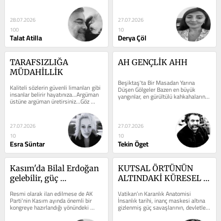
sürprizleri sever. 20 Kasım 1991'de, 
Başbakan ...
28.07.2026
27.07.2026
100
10
Talat Atilla
Derya Çöl
TARAFSIZLIĞA 
AH GENÇLİK AHH
MÜDAHİLLİK
Beşiktaş'ta Bir Masadan Yarına 
Kaliteli sözlerin güvenli limanları gibi 
Düşen Gölgeler Bazen en büyük 
insanlar belirir hayatınıza...Argüman 
yangınlar, en gürültülü kahkahaların 
üstüne argüman üretirsiniz...Göz 
arkasında başlar; bir ...
ucuyla baksanız ...
27.07.2026
27.07.2026
10
10
Esra Süntar
Tekin Öget
Kasım'da Bilal Erdoğan 
KUTSAL ÖRTÜNÜN 
gelebilir, güç 
ALTINDAKİ KÜRESEL 
denklemleri değişiyor! 
LABORATUVAR
Resmi olarak ilan edilmese de AK 
Vatikan’ın Karanlık Anatomisi 
Erdoğan, Fidan, Soylu, 
Parti'nin Kasım ayında önemli bir 
İnsanlık tarihi, inanç maskesi altına 
kongreye hazırlandığı yönündeki 
gizlenmiş güç savaşlarının, devletleri 
Albayrak...
iddialar giderek güçleniyor. Hatta, ...
dizayn eden gizli cemiyetlerin ...