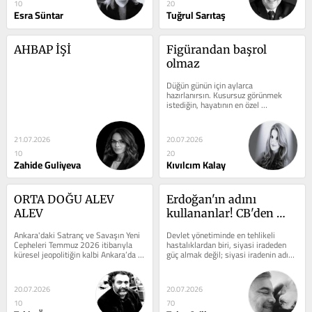
10
20
Esra Süntar
Tuğrul Sarıtaş
AHBAP İŞİ
Figürandan başrol 
olmaz
Düğün günün için aylarca 
hazırlanırsın. Kusursuz görünmek 
istediğin, hayatının en özel 
günlerinden birinde, yakın sandığın 
arkadaşın ...
21.07.2026
20.07.2026
10
20
Zahide Guliyeva
Kıvılcım Kalay
ORTA DOĞU ALEV 
Erdoğan'ın adını 
ALEV
kullananlar! CB'den 
Bakana sitem: ''3 saattir 
Ankara'daki Satranç ve Savaşın Yeni 
Devlet yönetiminde en tehlikeli 
bilgin yok mu?'' Medya 
Cepheleri Temmuz 2026 itibarıyla 
hastalıklardan biri, siyasi iradeden 
küresel jeopolitiğin kalbi Ankara’da 
güç almak değil; siyasi iradenin adını 
Haramileri!
atarken, dünya tarihinin en kritik...
kullanarak güç üretmektir. Türkiye'de 
...
20.07.2026
20.07.2026
10
70