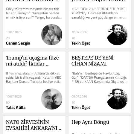
YOLCULUĞU!
Gökyüzü temmuz ayında bizlere tek 
1071’DEN 2071’E BÜYÜK TÜRKİYE 
bir soru soruyor: “Gerçekten nerede 
YÜRÜYÜŞÜ Küresel ittifakların 
olmak istiyorsun?” Yengeç burcunda 
sarsıldığı ve yeni güç dengelerinin 
gerçekleşen ...
tartışıldığı ...
10.07.2026
10.07.2026
20
20
Canan Sezgin
Tekin Öget
Trump'ın uçağına füze 
BEŞTEPE’DE YENİ 
mi atıldı? İktidar 
CİHAN NİZAMI
keyfine baksın; bu 
8 Temmuz akşamı Ankara'da dikkat 
“Batı’nın Beştepe’de Havlu Attığı 
muhalefetten hiçbir şey 
çekici bir trafik yaşandı. Katar'ın ABD 
Gün” “CAATSA Prangalarının Kırıldığı, 
Başkanı Donald Trump'a hediye ettiği 
F-35 ve KAAN Karşısında Okyanus 
olmaz!
yeni Air Force One uçağı, ...
Ötesinin Dize Geldiği ...
10.07.2026
09.07.2026
60
20
Talat Atilla
Tekin Öget
NATO ZİRVESİNİN 
Hep Aynı Döngü
EVSAHİBİ ANKARA’NIN 
BATAKLIKTAN 