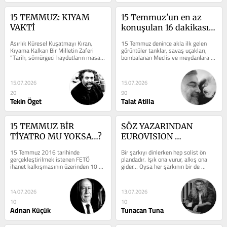
15 TEMMUZ: KIYAM 
15 Temmuz'un en az 
VAKTİ
konuşulan 16 dakikası! 
TRT Genel Müdürü 
Asırlık Küresel Kuşatmayı Kıran, 
15 Temmuz denince akla ilk gelen 
görevden alınıyor!
Kıyama Kalkan Bir Milletin Zaferi 
görüntüler tanklar, savaş uçakları, 
"Tarih, sömürgeci haydutların masa 
bombalanan Meclis ve meydanlara 
başında çizdiği haritaları değil; ...
inen milyonlar oluyor. Oysa o gecenin 
...
15.07.2026
15.07.2026
20
90
Tekin Öget
Talat Atilla
15 TEMMUZ BİR 
SÖZ YAZARINDAN 
TİYATRO MU YOKSA…?
EUROVISION 
ŞAMPİYONU 
15 Temmuz 2016 tarihinde 
Bir şarkıyı dinlerken hep solist ön 
"SATELLITE"IN HİÇ 
gerçekleştirilmek istenen FETÖ 
plandadır. Işık ona vurur, alkış ona 
ihanet kalkışmasının üzerinden 10 yıl 
gider… Oysa her şarkının bir de 
ANLATILMAMIŞ 
geçti. Bu gecede Türk milletinin tüm 
görünmeyen kahramanları...
HİKÂYESİ
kesimlerinin ...
14.07.2026
13.07.2026
10
10
Adnan Küçük
Tunacan Tuna