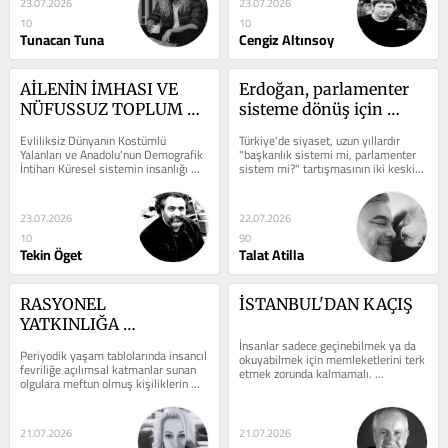
23.07.2026
23.07.2026
10
10
Tunacan Tuna
Cengiz Altınsoy
AİLENİN İMHASI VE 
Erdoğan, parlamenter 
NÜFUSSUZ TOPLUM 
sisteme dönüş için 
PROJESİ
komisyon kurdurdu! 
Evliliksiz Dünyanın Kostümlü 
Türkiye'de siyaset, uzun yıllardır 
Neden mutlu değiliz? 
Yalanları ve Anadolu'nun Demografik 
"başkanlık sistemi mi, parlamenter 
İntiharı Küresel sistemin insanlığı 
sistem mi?" tartışmasının iki keskin 
Cehape!
hizaya çekmek için ...
kutbu arasında sıkışıp kaldı. Aldığım 
...
23.07.2026
22.07.2026
10
90
Tekin Öget
Talat Atilla
RASYONEL 
İSTANBUL'DAN KAÇIŞ
YATKINLIĞA 
KANITSALLIK
İnsanlar sadece geçinebilmek ya da 
Periyodik yaşam tablolarında insancıl 
okuyabilmek için memleketlerini terk 
fevriliğe açılımsal katmanlar sunan 
etmek zorunda kalmamalı. 
olgulara meftun olmuş kişiliklerin 
"İstanbul'un taşı toprağı altın." Bu 
spesifik nezaketi öngörüldüğünde, ...
söz, ...
21.07.2026
21.07.2026