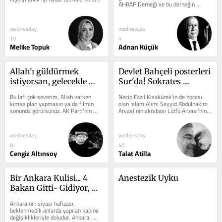
AHBAP Derneği ve bu derneğin 
geçiştirmek veya bir...
başkanı olan Haluk Levent’in bazı...
wednesday
wednesday
10
4
Melike Topuk
Adnan Küçük
Allah'ı güldürmek 
Devlet Bahçeli posterleri 
istiyorsan, gelecekle 
Sur'da! Sokrates 
ilgili plan yap
yaşasaydı sosyal 
Bu lafı çok severim, Allah varken 
Necip Fazıl Kısakürek'in de hocası 
medyadan engellenirdi!
kimse plan yapmasın ya da filmin 
olan İslam Alimi Seyyid Abdülhakim 
sonunda görürsünüz. AK Parti'nin 
Arvasi'nin akrabası Lütfü Arvasi'nin 
planı ise Tayyip Erdoğan'ın...
bana anlattığı...
wednesday
wednesday
8
40
Cengiz Altınsoy
Talat Atilla
Bir Ankara Kulisi... 4 
Anestezik Uyku
Bakan Gitti- Gidiyor, 
Albayrak Geliyor, CB 
Ankara'nın siyasi hafızası, 
Yardımcılığı 3'e Çıkıyor 
beklenmedik anlarda yapılan kabine 
değişiklikleriyle doludur. Ankara, 
(mu)?