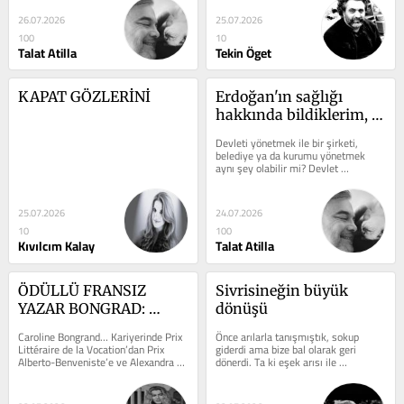
26.07.2026
25.07.2026
100
10
Talat Atilla
Tekin Öget
KAPAT GÖZLERİNİ
Erdoğan'ın sağlığı 
hakkında bildiklerim, 
güvenin ölümü ve 
Devleti yönetmek ile bir şirketi, 
Gül'ün Erdoğan'a 
belediye ya da kurumu yönetmek 
aynı şey olabilir mi? Devlet 
gönderdiği mesaj!
yönetmek, bazen milyonlarca insanın 
kaderini tek ...
25.07.2026
24.07.2026
10
100
Kıvılcım Kalay
Talat Atilla
ÖDÜLLÜ FRANSIZ 
Sivrisineğin büyük 
YAZAR BONGRAD: 
dönüşü
“YÜZDE 5 BİLE OLSA 
Caroline Bongrand… Kariyerinde Prix 
Önce arılarla tanışmıştık, sokup 
TÜRKÜM!”
Littéraire de la Vocation’dan Prix 
giderdi ama bize bal olarak geri 
Alberto-Benveniste’e ve Alexandra 
dönerdi. Ta ki eşek arısı ile 
Leyris Edebiyat Ödülü’ne ...
tanışıncaya kadar, hem bal vermezdi 
hem de çok ...