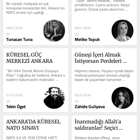
“Uyan” dersin kendine… Kendini 
Bir süredir medyada en çok 
çimdiklersin. Canını acıtırsın. Ateşe 
BAŞKENTE DÖNÜŞÜM 
konuşulan konulardan biri, Ankara’nın 
girersin. Önüne çıkanı devirirsin. 
NATO zirvesi için yaptığı 
HİKAYESİ
Cama başını çarparsın. ...
hazırlıklardı… Zirve sebebiyle 
kapatılan...
08.07.2026
08.07.2026
20
20
Tunacan Tuna
Melike Topuk
KÜRESEL GÜÇ 
Güneşi İçeri Almak 
MERKEZİ ANKARA
İstiyorsan Perdeleri 
Açacaksın
“Bin Yıllık Devlet Aklının Dünyaya 
Hepimiz insanız. Hayatın içinde bazen 
İhtarı” Coğrafya bir kaderse, Ankara o 
motivasyonumuzun zirveye ulaştığı, 
kaderin hükümranlık mührüdür. 
bazen de yaşamdan tamamen 
Nitekim küresel ...
umudumuzu kestiğimiz anlar oluyor. 
Kimi...
07.07.2026
06.07.2026
20
20
Tekin Öget
Zahide Guliyeva
ANKARA’DA KÜRESEL 
İnanmadığı Allah'a 
NATO SINAVI
saldıranlar! Seçici 
cesaret, cesaret değil 
NATO 3.0 VE YENİ CEPHE HATTI 
İktidara duyulan öfkeyi, onun 