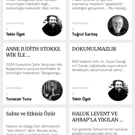
Unvan bazen hakikatin değil, 
koşmamış insanların "gazetecilik" 
suskunluğun kalkanıdır. Bazı isimler 
anlattığını görüyorum... /Bu mesleği 
vardır… cümle kurar ama ağırlık...
yalnızca unvanı, makamı...
previous day
wednesday
3
5
Tekin Öget
Tuğrul Sarıtaş
ANNE JUDİTH STOKKE 
DOKUNULMAZLIK
WİK İLE 
EUROVİSİON’DAN K-
Millî İradenin Zırhı mı, Suçun Savağı 
2026 Eurovision Şarkı Yarışması’nda 
mı? Savak; coğrafyada suyun akışını 
POP’A UZANAN 
Bulgaristan’a yarışma tarihindeki ilk 
denetleyen, bendi korumak adına 
birinciliğini kazandıran “Bangaranga”, 
YARATICI 
fazla akıntıyı yapıcı...
2017’den bu yana...
YOLCULUĞUNU 
KONUŞTUK
wednesday
wednesday
4
4
Tunacan Tuna
Tekin Öget
Sahte ve Etkisiz Özür
HALUK LEVENT VE 
AHBAP’LA YIKILAN 
Hatanın ne olduğu fark edilmeksizin 
BAZI TOPLUMSAL 
Son günlerde Türkiye'nin bir numaralı 
“özür dilerim” denir. Burada amaç; 
DEĞERLERİMİZ (1)
gündem konularından birisi de 
ilişkiyi anlık iyi halde tutmak, konuyu 