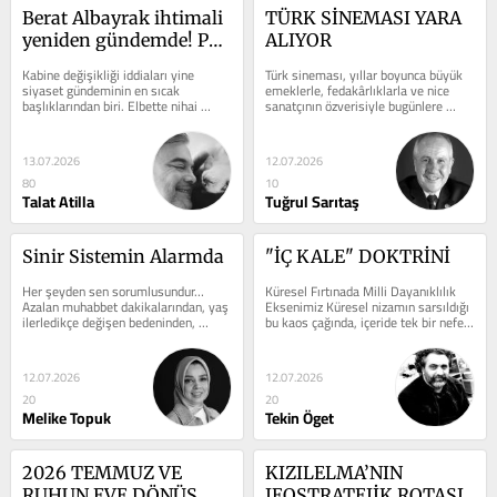
Berat Albayrak ihtimali 
TÜRK SİNEMASI YARA 
yeniden gündemde! Pek 
ALIYOR
şüpheli ölüm! 12 vekil! 
Kabine değişikliği iddiaları yine 
Türk sineması, yıllar boyunca büyük 
medya çetesi!
siyaset gündeminin en sıcak 
emeklerle, fedakârlıklarla ve nice 
başlıklarından biri. Elbette nihai 
sanatçının özverisiyle bugünlere 
kararı yalnızca Cumhurbaşkanı 
ulaştı. Ancak son yıllarda sektörün ...
Erdoğan...
13.07.2026
12.07.2026
80
10
Talat Atilla
Tuğrul Sarıtaş
Sinir Sistemin Alarmda
"İÇ KALE" DOKTRİNİ
Her şeyden sen sorumlusundur… 
Küresel Fırtınada Milli Dayanıklılık 
Azalan muhabbet dakikalarından, yaş 
Eksenimiz Küresel nizamın sarsıldığı 
ilerledikçe değişen bedeninden, 
bu kaos çağında, içeride tek bir nefes, 
seçtiğin ve giydiğin kıyafetlerinden, 
dışarıda bin...
evdeki ...
12.07.2026
12.07.2026
20
20
Melike Topuk
Tekin Öget
2026 TEMMUZ VE 
KIZILELMA’NIN 
RUHUN EVE DÖNÜŞ 
JEOSTRATEJİK ROTASI