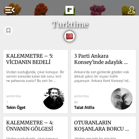
menu_open
Turktime
KALEMMETRE – 5: 
3 Parti Ankara 
VİCDANIN BEDELİ
Konsey'inde adaylık 
için Yavaş'ı ikna etmeye 
Vicdan sustuğunda, çıkar konuşur. Bir 
Ankara'da son günlerde gözden ırak 
çalışıyor. Dalan'a siyasi 
serinin sonunda kalan tek soru: kim 
dikkat çekici bir siyasi trafik 
ne pahasına sustu? Bu seri bir 
yaşanıyor. Ankara Kent Konseyi'nde 
teklif!
suçlamadan çok bir aynaydı. Kalemi...
bir araya gelen 3 lider Mansur...
yesterday
yesterday
1
80
Tekin Öget
Talat Atilla
KALEMMETRE – 4: 
OTURANLARIN 
ÜNVANIN GÖLGESİ
KOŞANLARA BORCU 
VARDIR
Vicdan sustuğunda, çıkar konuşur. 
/Haber peşinde bir gün bile 