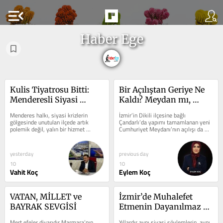
menu_open
Haber Ege
Kulis Tiyatrosu Bitti: 
Bir Açılıştan Geriye Ne 
Menderesli Siyasi 
Kaldı? Meydan mı, 
Satrançtan Bıktı
Siyaset mi?
Menderes halkı, siyasi krizlerin 
İzmir’in Dikili ilçesine bağlı 
gölgesinde unutulan ilçede artık 
Çandarlı’da yapımı tamamlanan yeni 
polemik değil, yalın bir hizmet 
Cumhuriyet Meydanı’nın açılışı da 
bekliyor. Menderes’te manşetler 
böyle bir gün olabilirdi....
yine...
yesterday
previous day
10
10
Vahit Koç
Eylem Koç
VATAN, MİLLET ve 
İzmir’de Muhalefet 
BAYRAK SEVGİSİ
Etmenin Dayanılmaz 
Ağırlığı: Bilal Saygılı 
Mert efeler diyarıdır Marmara’nın 
Yıllardır aynı siyasi söylemlerin, aynı 