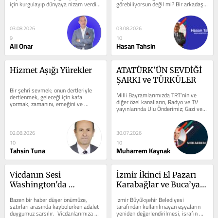
için kurgulayıp dünyaya nizam verdiği 
görebiliyorsun değil mi? Bir arkadaşın 
iddia edilen...
yanlış bir ilişkide...
03.08.2026
03.08.2026
9
10
Ali Onar
Hasan Tahsin
Hizmet Aşığı Yürekler
ATATÜRK'ÜN SEVDİĞİ 
ŞARKI ve TÜRKÜLER
Bir şehri sevmek; onun dertleriyle 
Milli Bayramlarımızda TRT’nin ve 
dertlenmek, geleceği için kafa 
diğer özel kanalların, Radyo ve TV 
yormak, zamanını, emeğini ve 
yayınlarında Ulu Önderimiz; Gazi ve 
imkânlarını o şehir adına ortaya...
Mareşal Mustafa Kemal...
02.08.2026
30.07.2026
10
10
Tahsin Tuna
Muharrem Kaynak
​Vicdanın Sesi 
İzmir İkinci El Pazarı 
Washington'da 
Karabağlar ve Buca’ya 
Duyulurken Ankara'da 
Geliyor
​Bazen bir haber düşer önümüze, 
İzmir Büyükşehir Belediyesi 
Neden Duyulmuyor
satırları arasında kaybolurken adalet 
tarafından kullanılmayan eşyaların 
duygumuz sarsılır.  Vicdanlarımıza 
yeniden değerlendirilmesi, israfın 