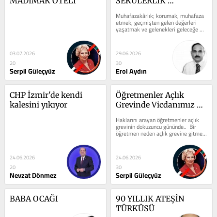
MADIMAK OTELİ
SEKÜLERLİK 
EKSENİNDE TÜRKİYE
Muhafazakârlık; korumak, muhafaza 
etmek, geçmişten gelen değerleri 
yaşatmak ve gelenekleri geleceğe 
taşımak anlayışının ortak 
paydasında...
03.07.2026
29.06.2026
20
30
Serpil Güleçyüz
Erol Aydın
CHP İzmir'de kendi 
Öğretmenler Açlık 
kalesini yıkıyor
Grevinde Vicdanımız 
Nerede?
Haklarını arayan öğretmenler açlık 
grevinin dokuzuncu gününde..  Bir 
öğretmen neden açlık grevine gitmeyi 
göze alır? Neden en kutsal...
24.06.2026
24.06.2026
20
30
Nevzat Dönmez
Serpil Güleçyüz
BABA OCAĞI
90 YILLIK ATEŞİN 
TÜRKÜSÜ