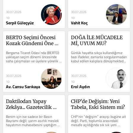
yük biner. ​Sayın Hulusi...
azaltılması ve aile bütçelerine katkı...
30.07.2026
30.07.2026
10
10
Serpil Güleçyüz
Vahit Koç
BERTO Seçimi Öncesi 
DOĞA İLE MÜCADELE 
Kozak Gündemi Öne 
Mİ, UYUM MU?
Çıktı
Bergama Ticaret Odası’nda (BERTO) 
Günlük hayatta sıkça kullandığımız 
yaklaşan seçim dönemi öncesinde 
bazı ifadeler, zamanla sorgulanmadan 
saha çalışmaları ve üyelere yönelik 
kabul edilen kalıplara dönüşmektedir. 
temaslar yoğunlaştı. Mevcut...
"İnsanın doğa ile...
30.07.2026
30.07.2026
10
10
Av. Cansu Sarıkaya
Erol Aydın
Daktilodan Yapay 
CHP’de Değişim: Yeni 
Zekâya... Gazetecilik 
Tabela, Eski Sistem mi?
Nereden Nereye?
Benim için ise sadece bir Basın 
CHP’nin “değişim” arayışı bugüne ait 
Bayramı değil; yarım asırlık meslek 
değil. Parti, toplumla arasındaki 
hayatımın muhasebesini yaptığım 
mesafe açıldığında sık sık yeni 
özel bir gün.1977 yılında...
sloganlar ve yeni...