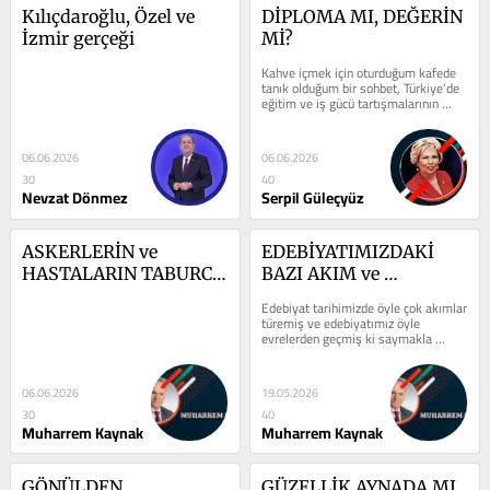
Kılıçdaroğlu, Özel ve 
DİPLOMA MI, DEĞERİN 
İzmir gerçeği
Mİ?
Kahve içmek için oturduğum kafede 
tanık olduğum bir sohbet, Türkiye’de 
eğitim ve iş gücü tartışmalarının 
özeti gibiydi. Genç bir...
06.06.2026
06.06.2026
30
40
Nevzat Dönmez
Serpil Güleçyüz
ASKERLERİN ve 
EDEBİYATIMIZDAKİ 
HASTALARIN TABURCU 
BAZI AKIM ve 
OLMASI
TOPLULUKLAR
Edebiyat tarihimizde öyle çok akımlar 
türemiş ve edebiyatımız öyle 
evrelerden geçmiş ki saymakla 
bitmez. Bir zamanlar divan 
edebiyatında...
06.06.2026
19.05.2026
30
40
Muharrem Kaynak
Muharrem Kaynak
GÖNÜLDEN 
GÜZELLİK AYNADA MI, 