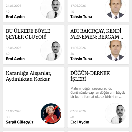
21.06.2026
17.06.2026
40
40
Erol Aydın
Tahsin Tuna
BU ÜLKEDE BÖYLE 
ADI BAKIRÇAY, KENDİ 
ŞEYLER OLUYOR!
MENEMEN: BERGAMA 
DAHA NE KADAR 
15.06.2026
11.06.2026
SEYREDECEK?
40
30
Erol Aydın
Tahsin Tuna
Karanlığa Alışanlar, 
DÜĞÜN-DERNEK 
Aydınlıktan Korkar
İŞLERİ
Malum, düğün sezonu açıldı. 
Günümüzde yapılan düğünlerin büyük 
bir kısmı format olarak birbirinin 
kopyası hâline gelmiş durumda....
11.06.2026
07.06.2026
30
40
Serpil Güleçyüz
Erol Aydın