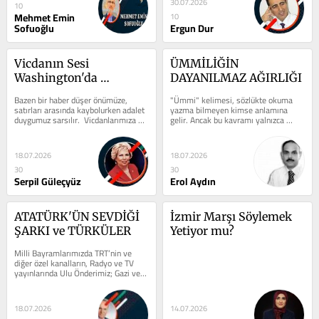
30.07.2026
10
Mehmet Emin
10
Sofuoğlu
Ergun Dur
​Vicdanın Sesi 
ÜMMİLİĞİN 
Washington'da 
DAYANILMAZ AĞIRLIĞI
Duyulurken Ankara'da 
​Bazen bir haber düşer önümüze, 
"Ümmi" kelimesi, sözlükte okuma 
Neden Duyulmuyor
satırları arasında kaybolurken adalet 
yazma bilmeyen kimse anlamına 
duygumuz sarsılır.  Vicdanlarımıza 
gelir. Ancak bu kavramı yalnızca 
yük biner. ​Sayın Hulusi...
cehaletle özdeşleştirmek, hem...
18.07.2026
18.07.2026
30
30
Serpil Güleçyüz
Erol Aydın
ATATÜRK'ÜN SEVDİĞİ 
İzmir Marşı Söylemek 
ŞARKI ve TÜRKÜLER
Yetiyor mu?
Milli Bayramlarımızda TRT’nin ve 
diğer özel kanalların, Radyo ve TV 
yayınlarında Ulu Önderimiz; Gazi ve 
Mareşal Mustafa Kemal...
18.07.2026
14.07.2026