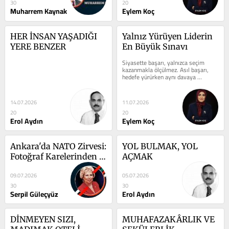
30
20
Muharrem Kaynak
Eylem Koç
HER İNSAN YAŞADIĞI 
Yalnız Yürüyen Liderin 
YERE BENZER
En Büyük Sınavı
Siyasette başarı, yalnızca seçim 
kazanmakla ölçülmez. Asıl başarı, 
hedefe yürürken aynı davaya 
inandığını söyleyen insanlarla aynı...
14.07.2026
11.07.2026
20
20
Erol Aydın
Eylem Koç
Ankara'da NATO Zirvesi: 
YOL BULMAK, YOL 
Fotoğraf Karelerinden 
AÇMAK
Öte...
09.07.2026
05.07.2026
30
30
Serpil Güleçyüz
Erol Aydın
DİNMEYEN SIZI, 
MUHAFAZAKÂRLIK VE 