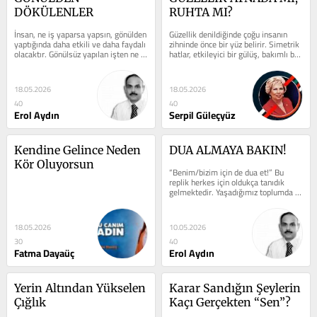
DÖKÜLENLER
RUHTA MI?
İnsan, ne iş yaparsa yapsın, gönülden 
Güzellik denildiğinde çoğu insanın 
yaptığında daha etkili ve daha faydalı 
zihninde önce bir yüz belirir. Simetrik 
olacaktır. Gönülsüz yapılan işten ne 
hatlar, etkileyici bir gülüş, bakımlı bir 
hayır beklenir ne de...
görünüm, şık bir...
18.05.2026
18.05.2026
40
40
Erol Aydın
Serpil Güleçyüz
Kendine Gelince Neden 
DUA ALMAYA BAKIN!
Kör Oluyorsun
“Benim/bizim için de dua et!” Bu 
replik herkes için oldukça tanıdık 
gelmektedir. Yaşadığımız toplumda 
insanlar karşılaşma sonrasında...
18.05.2026
10.05.2026
30
40
Fatma Dayaüç
Erol Aydın
Yerin Altından Yükselen 
Karar Sandığın Şeylerin 
Çığlık
Kaçı Gerçekten “Sen”?