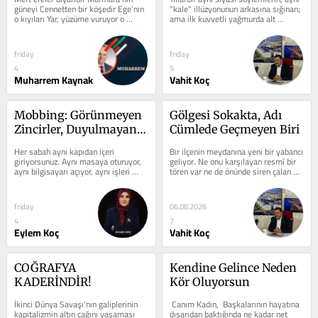
Siyaseti
güneyi Cennetten bir köşedir Ege’nin 
"kale" illüzyonunun arkasına sığınan; 
o kıyıları Yar, yüzüme vuruyor o 
ama ilk kuvvetli yağmurda alt 
denizin dalgaları Anlıyorum...
geçitleri göle...
friday
friday
4
5
Muharrem Kaynak
Vahit Koç
Mobbing: Görünmeyen 
Gölgesi Sokakta, Adı 
Zincirler, Duyulmayan 
Cümlede Geçmeyen Biri
Çığlıklar
Her sabah aynı kapıdan içeri 
Bir ilçenin meydanına yeni bir yabancı 
giriyorsunuz. Aynı masaya oturuyor, 
geliyor. Ne onu karşılayan resmî bir 
aynı bilgisayarı açıyor, aynı işleri 
tören var ne de önünde siren çalan 
yapıyorsunuz. Dışarıdan bakan...
araçlar. Kimse dönüp...
friday
06.08.2026
4
7
Eylem Koç
Vahit Koç
COĞRAFYA 
Kendine Gelince Neden 
KADERİNDİR!
Kör Oluyorsun
İkinci Dünya Savaşı'nın galiplerinin 
 Canım Kadın,  Başkalarının hayatına 
kapitalizmin altın çağını yaşaması 
dışarıdan baktığında ne kadar net 