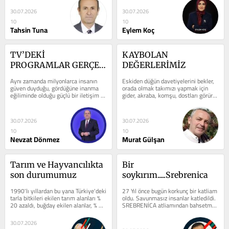
30.07.2026
30.07.2026
10
10
Tahsin Tuna
Eylem Koç
TV’DEKİ 
KAYBOLAN 
PROGRAMLAR GERÇEK 
DEĞERLERİMİZ
Mİ, KURGU MU?
Aynı zamanda milyonlarca insanın 
Eskiden düğün davetiyelerini bekler, 
güven duyduğu, gördüğüne inanma 
orada olmak takımızı yapmak için 
eğiliminde olduğu güçlü bir iletişim 
gider, akraba, komşu, dostları görür 
aracıdır. Bu nedenle ekran...
kaynaşır ve sohbet eder,...
30.07.2026
30.07.2026
10
10
Nevzat Dönmez
Murat Gülşan
Tarım ve Hayvancılıkta 
Bir 
son durumumuz
soykırım.....Srebrenica
1990'lı yıllardan bu yana Türkiye'deki 
27 Yıl önce bugün korkunç bir katliam 
tarla bitkileri ekilen tarım alanları % 
oldu. Savunmasız insanlar katledildi. 
20 azaldı, buğday ekilen alanlar, % 30 
SREBRENİCA atliamından bahsetmek 
azaldı....
istiyorum. 11 Temmuz 1995...
30.07.2026