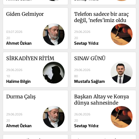
Giden Gelmiyor
Telefon sadece bir araç 
değil, 'nefes'imiz oldu
03.07.2026
29.06.2026
20
20
Ahmet Özkan
Sevtap Yıldız
SİRKADİYEN RİTİM
SINAV GÜNÜ
29.06.2026
29.06.2026
10
80
Halime Bilgin
Mustafa Sağlam
Durma Çalış
Başkan Altay ve Konya 
dünya sahnesinde
29.06.2026
26.06.2026
20
20
Ahmet Özkan
Sevtap Yıldız