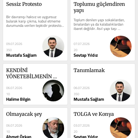
Sessiz Protesto
Toplumu güçlendiren 
yapı
Bir davranışı haksız ve uygunsuz 
Toplum denilen yapı sokaklardan, 
bularak karşı çıkma, kabul etmeme 
binalardan ya da kalabalıklardan 
durumunda verilen tepkidir protesto. 
ibaret değildir. Asıl yapı taşı 
İnsan olmanın, hakkını aramanın,...
görünmeyen ama her şeyi ayakta 
tutan aile...
09.07.2026
07.07.2026
350
20
Mustafa Sağlam
Sevtap Yıldız
KENDİNİ 
Tanımlamak
YÖNETEBİLMENİN 
YOLLARI
06.07.2026
06.07.2026
10
350
Halime Bilgin
Mustafa Sağlam
Olmayacak şey
TOLGA ve Konya
06.07.2026
03.07.2026
10
20
Ahmet Özkan
Sevtap Yıldız