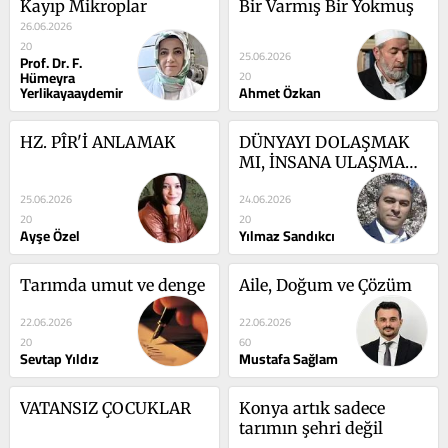
Kayıp Mikroplar
Bir Varmış Bir Yokmuş
26.06.2026
20
25.06.2026
Prof. Dr. F.
Hümeyra
20
Yerlikayaaydemir
Ahmet Özkan
HZ. PÎR'İ ANLAMAK
DÜNYAYI DOLAŞMAK 
MI, İNSANA ULAŞMAK 
MI?
25.06.2026
24.06.2026
20
20
Ayşe Özel
Yılmaz Sandıkcı
Tarımda umut ve denge
Aile, Doğum ve Çözüm
22.06.2026
22.06.2026
20
60
Sevtap Yıldız
Mustafa Sağlam
VATANSIZ ÇOCUKLAR
Konya artık sadece 
tarımın şehri değil