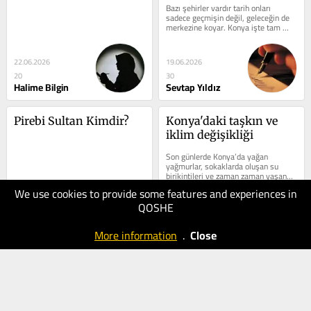
Bazı şehirler vardır tarih onları 
sadece geçmişin değil, geleceğin de 
merkezine koyar. Konya işte tam 
olarak böyle bir şehir oldu....
22.06.2026
19.06.2026
20
30
Halime Bilgin
Sevtap Yıldız
Pirebi Sultan Kimdir?
Konya'daki taşkın ve 
iklim değişikliği
Son günlerde Konya’da yağan 
yağmurlar, sokaklarda oluşan su 
birikintileri ve zaman zaman yaşanan 
taşkın görüntüleri birçok kişiye...
We use cookies to provide some features and experiences in
QOSHE
19.06.2026
15.06.2026
20
30
More information
.
Close
Ayşe Özel
Sevtap Yıldız