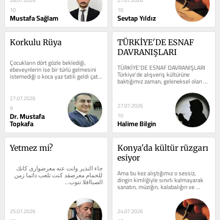
10
10
Mustafa Sağlam
Sevtap Yıldız
Korkulu Rüya
TÜRKİYE'DE ESNAF 
DAVRANIŞLARI
Çocukların dört gözle beklediği, 
TÜRKİYE'DE ESNAF DAVRANIŞLARI 
ebeveynlerin ise bir türlü gelmesini 
Türkiye'de alışveriş kültürüne 
istemediği o koca yaz tatili geldi çattı 
baktığımız zaman, geleneksel olan 
yine.  Çocuklar evde uzun...
esnaflık anlayışı, yeni tip...
27.07.2026
27.07.2026
9
Dr. Mustafa
10
Topkafa
Halime Bilgin
Yetmez mi?
Konya'da kültür rüzgarı 
esiyor
جاء النذير وانت عنه معرضوارى كانك 
Ama bu kez alıştığımız o sessiz, 
للحمام معرضقد كنت تلعب دائما زمن 
dingin kimliğiyle sınırlı kalmayarak 
الصباافلا تتوب...
sanatın, müziğin, kalabalığın ve 
enerjinin iç içe geçtiği...
25.07.2026
24.07.2026