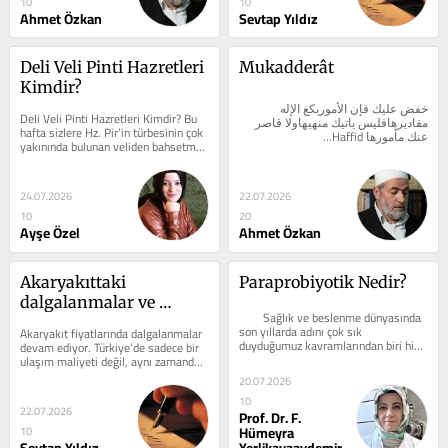
10
10
Ahmet Özkan
Sevtap Yıldız
Deli Veli Pinti Hazretleri 
Mukadderât
Kimdir?
خفض عليك فإن الأموربكغ الإله 
Deli Veli Pinti Hazretleri Kimdir? Bu 
مقاديرهافليس ياتيك منهيهاولا قاصر 
hafta sizlere Hz. Pir’in türbesinin çok 
عنك مأمورها Haffid...
yakınında bulunan veliden bahsetmek 
isterim. Mevlana Türbesine...
24.07.2026
22.07.2026
10
20
Ayşe Özel
Ahmet Özkan
Akaryakıttaki 
Paraprobiyotik Nedir?
dalgalanmalar ve 
        Sağlık ve beslenme dünyasında 
piyasa
son yıllarda adını çok sık 
Akaryakıt fiyatlarında dalgalanmalar 
duyduğumuz kavramlarından biri hiç 
devam ediyor. Türkiye’de sadece bir 
şüphesiz "mikrobiyota veya...
ulaşım maliyeti değil, aynı zamanda 
hayatın nabzını tutan en...
20.07.2026
10
22.07.2026
Prof. Dr. F.
Hümeyra
10