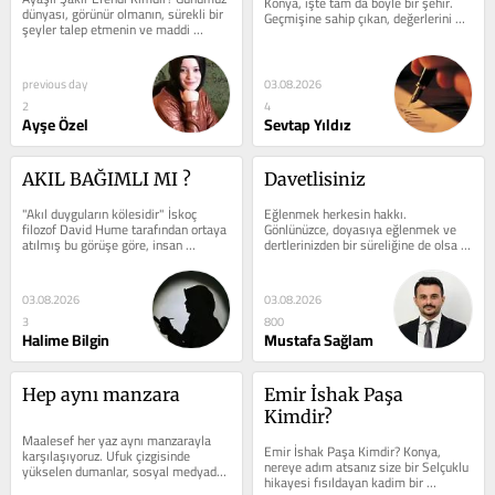
Konya, işte tam da böyle bir şehir. 
dünyası, görünür olmanın, sürekli bir 
Geçmişine sahip çıkan, değerlerini 
şeyler talep etmenin ve maddi 
unutmayan ve en önemlisi...
başarıların kutsandığı bir...
previous day
03.08.2026
2
4
Ayşe Özel
Sevtap Yıldız
AKIL BAĞIMLI MI ?
Davetlisiniz
"Akıl duyguların kölesidir" İskoç 
Eğlenmek herkesin hakkı. 
filozof David Hume tarafından ortaya 
Gönlünüzce, doyasıya eğlenmek ve 
atılmış bu görüşe göre, insan 
dertlerinizden bir süreliğine de olsa 
eylemlerini ve...
kurtulmak istiyorsanız o zaman 
herkes kamp...
03.08.2026
03.08.2026
3
800
Halime Bilgin
Mustafa Sağlam
Hep aynı manzara
Emir İshak Paşa 
Kimdir?
Maalesef her yaz aynı manzarayla 
Emir İshak Paşa Kimdir? Konya, 
karşılaşıyoruz. Ufuk çizgisinde 
nereye adım atsanız size bir Selçuklu 
yükselen dumanlar, sosyal medyada 
hikayesi fısıldayan kadim bir 
hızla yayılan yangın görüntüleri ve...