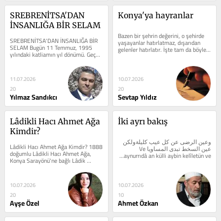
SREBRENİTSA'DAN 
Konya'ya hayranlar
İNSANLIĞA BİR SELAM
Bazen bir şehrin değerini, o şehirde 
SREBRENİTSA'DAN İNSANLIĞA BİR 
yaşayanlar hatırlatmaz, dışarıdan 
SELAM Bugün 11 Temmuz, 1995 
gelenler hatırlatır. İşte tam da böyle 
yılındaki katliamın yıl dönümü. Geçen 
bir hikaye anlatacağım....
Kurban Bayramında Srebrenitsa...
11.07.2026
10.07.2026
20
20
Yılmaz Sandıkcı
Sevtap Yıldız
Lâdikli Hacı Ahmet Ağa 
İki ayrı bakış
Kimdir?
وعين الرضى عن كل عيب كليلةولكن 
Lâdikli Hacı Ahmet Ağa Kimdir? 1888 
عين السخط تبدى المساويا Ve 
doğumlu Lâdikli Hacı Ahmet Ağa, 
aynurrıdâ an külli aybin kelîletün ve...
Konya Sarayönü'ne bağlı Lâdik 
kasabasında yaşamış bir...
10.07.2026
10.07.2026
20
10
Ayşe Özel
Ahmet Özkan