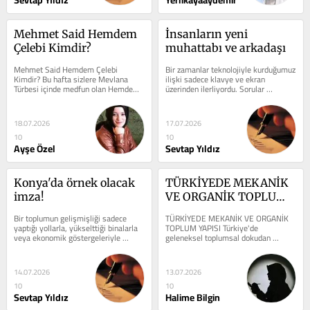
Sevtap Yıldız
Yerlikayaaydemir
Mehmet Said Hemdem 
İnsanların yeni 
Çelebi Kimdir?
muhattabı ve arkadaşı
Mehmet Said Hemdem Çelebi 
Bir zamanlar teknolojiyle kurduğumuz 
Kimdir? Bu hafta sizlere Mevlana 
ilişki sadece klavye ve ekran 
Türbesi içinde medfun olan Hemdem 
üzerinden ilerliyordu. Sorular 
Çelebi Efendi’den bahsetmek isterim. 
yazılıyor, cevaplar okunuyordu. Şimdi 
Asıl adı...
ise yeni...
18.07.2026
17.07.2026
10
10
Ayşe Özel
Sevtap Yıldız
Konya'da örnek olacak 
TÜRKİYEDE MEKANİK 
imza!
VE ORGANİK TOPLUM 
YAPISI
Bir toplumun gelişmişliği sadece 
TÜRKİYEDE MEKANİK VE ORGANİK 
yaptığı yollarla, yükselttiği binalarla 
TOPLUM YAPISI Türkiye'de 
veya ekonomik göstergeleriyle 
geleneksel toplumsal dokudan 
ölçülmez. Asıl ölçü zor durumda...
modern topluma geçişte yaşanan 
sancılar, toplumun her...
14.07.2026
13.07.2026
10
10
Sevtap Yıldız
Halime Bilgin