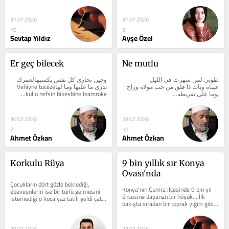
başkenttir. Mevlana’nın yeşil 
kubbesi,...
31.07.2026
31.07.2026
10
9
Sevtap Yıldız
Ayşe Özel
Er geç bilecek
Ne mutlu
طوبى لمن سهرت في الليل 
وحين تجازى كل نفس بكسبهالعمرك 
عيناه وبات ذا قلق من حب مولاه وراح 
تدرى ما عليها وما لهاVehîyne tucêzê 
küllü nefsin bikesbihe leamruke...
يوما على تفريطه...
30.07.2026
28.07.2026
7
10
Ahmet Özkan
Ahmet Özkan
Korkulu Rüya
9 bin yıllık sır Konya 
Ovası'nda
Çocukların dört gözle beklediği, 
Konya’nın Çumra ilçesinde 9 bin yıl 
ebeveynlerin ise bir türlü gelmesini 
öncesine dayanan bir höyük… İlk 
istemediği o koca yaz tatili geldi çattı 
bakışta sıradan bir toprak yığını gibi 
yine.  Çocuklar evde uzun...
görünebilir. Ama biraz...
28.07.2026
27.07.2026