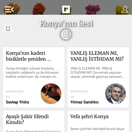
menu_open
Konya'nın Sesi
Konya'nın kaderi 
YANLIŞ ELEMAN MI, 
bisikletle yeniden 
YANLIŞ İSTİHDAM MI?
yazılıyor
Konya kimliğini yüksek binalarla, 
YANLIŞ ELEMAN MI, YANLIŞ 
kalabalık caddelerle ya da bitmeyen 
İSTİHDAM MI? Çevremde yaşanan 
trafikle anlatmıyor. Bu mesajın en 
olaylar, zihnimde geçmişe pencereler 
net sembollerinden biri de hiç...
açıyor bazen. 1993 yılında ikinci 
kademe...
previous day
previous day
10
10
Sevtap Yıldız
Yılmaz Sandıkcı
Ayaşlı Şakir Efendi 
Vefa şehri Konya
Kimdir?
Bazen şehirler hatırladıklarıyla büyür. 
Ayaşlı Şakir Efendi Kimdir? Günümüz 