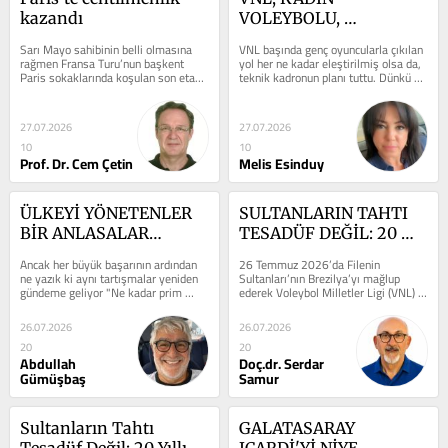
kazandı
VOLEYBOLU, 
ŞAMPİYONLUK
Sarı Mayo sahibinin belli olmasına 
VNL başında genç oyuncularla çıkılan 
rağmen Fransa Turu’nun başkent 
yol her ne kadar eleştirilmiş olsa da, 
Paris sokaklarında koşulan son etabı, 
teknik kadronun planı tuttu. Dünkü 
geçen yılki gibi yine nefesleri...
şampiyonluk maçına...
27.07.2026
27.07.2026
10
10
Prof. Dr. Cem Çetin
Melis Esinduy
ÜLKEYİ YÖNETENLER 
SULTANLARIN TAHTI 
BİR ANLASALAR…
TESADÜF DEĞİL: 20 
YILLIK EKOLÜN ZAFERİ
Ancak her büyük başarının ardından 
26 Temmuz 2026’da Filenin 
ne yazık ki aynı tartışmalar yeniden 
Sultanları’nın Brezilya’yı mağlup 
gündeme geliyor "Ne kadar prim 
ederek Voleybol Milletler Ligi (VNL) 
alacaklar?" 	İşte tam da bu...
şampiyonu olması, tam da böyle bir...
26.07.2026
26.07.2026
20
20
Abdullah
Doç.dr. Serdar
Gümüşbaş
Samur
Sultanların Tahtı 
GALATASARAY 
Tesadüf Değil: 20 Yıllık 
ICARDİ'Yİ NİYE 