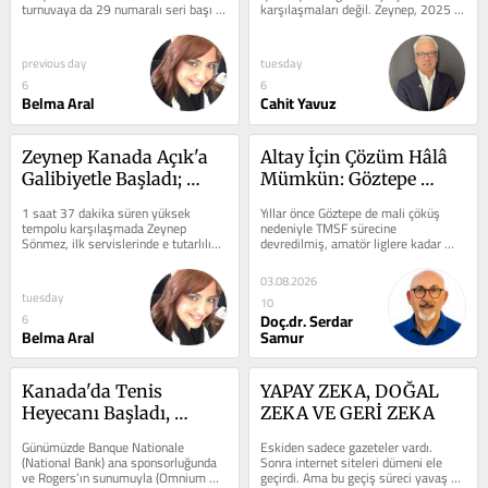
turnuvaya da 29 numaralı seri başı 
karşılaşmaları değil. Zeynep, 2025 
olarak katılan Maria Sakkari. 31 
Merida'da Sakkari'yi 7-5, 6-2...
yaşındaki...
previous day
tuesday
6
6
Belma Aral
Cahit Yavuz
Zeynep Kanada Açık'a 
Altay İçin Çözüm Hâlâ 
Galibiyetle Başladı; 
Mümkün: Göztepe 
ENKA Open'da 
Örneği Umudu 
1 saat 37 dakika süren yüksek 
Yıllar önce Göztepe de mali çöküş 
Millilerimiz Kortta!
Gösteriyor
tempolu karşılaşmada Zeynep 
nedeniyle TMSF sürecine 
Sönmez, ilk servislerinde e tutarlılık 
devredilmiş, amatör liglere kadar 
yakalayıp bu puanların q’ini 
gerilemişti. O günlerde birçok kişi...
hanesine...
03.08.2026
tuesday
10
Doç.dr. Serdar
6
Belma Aral
Samur
Kanada'da Tenis 
YAPAY ZEKA, DOĞAL 
Heyecanı Başladı, 
ZEKA VE GERİ ZEKA
Zeynep Sönmez Korta 
Günümüzde Banque Nationale 
Eskiden sadece gazeteler vardı. 
Çıkıyor
(National Bank) ana sponsorluğunda 
Sonra internet siteleri dümeni ele 
ve Rogers’ın sunumuyla (Omnium 
geçirdi. Ama bu geçiş süreci yavaş 