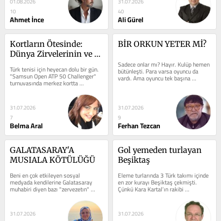
01.08.2026
31.07.2026
10
40
Ahmet İnce
Ali Gürel
Kortların Ötesinde: 
BİR ORKUN YETER Mİ?
Dünya Zirvelerinin ve 
Derinliklerinin İzinde
Sadece onlar mı? Hayır. Kulüp hemen 
Türk tenisi için heyecan dolu bir gün. 
bütünleşti. Para varsa oyuncu da 
"Samsun Open ATP 50 Challenger" 
vardı. Ama oyuncu tek başına 
turnuvasında merkez kortta 
yetmiyordu. Parası olmayan ancak...
nefesimizi tutarak takip edeceğimiz 
iki harika...
31.07.2026
31.07.2026
7
9
Belma Aral
Ferhan Tezcan
GALATASARAY'A 
Gol yemeden turlayan 
MUSIALA KÖTÜLÜĞÜ
Beşiktaş
Beni en çok etkileyen sosyal 
Eleme turlarında 3 Türk takımı içinde 
medyada kendilerine Galatasaray 
en zor kurayı Beşiktaş çekmişti. 
muhabiri diyen bazı "zervezetın" 
Çünkü Kara Kartal’ın rakibi 
olayın aslında çok daha acı yönünü 
Midtjlland, geçen yıl Avrupa...
bize...
31.07.2026
31.07.2026