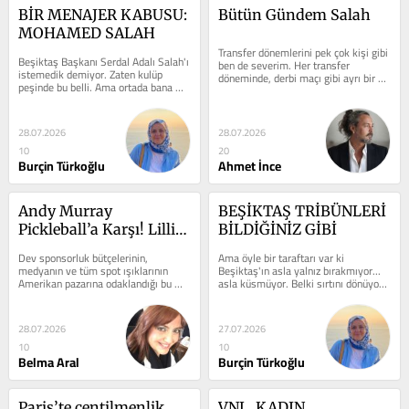
BİR MENAJER KABUSU: 
Bütün Gündem Salah
MOHAMED SALAH
Transfer dönemlerini pek çok kişi gibi 
Beşiktaş Başkanı Serdal Adalı Salah'ı 
ben de severim. Her transfer 
istemedik demiyor. Zaten kulüp 
döneminde, derbi maçı gibi ayrı bir 
peşinde bu belli. Ama ortada bana 
heyecan yaşarım. Gazetelerde,...
kalırsa büyük bir sorun var. O da...
28.07.2026
28.07.2026
10
20
Burçin Türkoğlu
Ahmet İnce
Andy Murray 
BEŞİKTAŞ TRİBÜNLERİ 
Pickleball’a Karşı! Lilli 
BİLDİĞİNİZ GİBİ
Tagger Tarih Yazıyor!
Dev sponsorluk bütçelerinin, 
Ama öyle bir taraftarı var ki 
medyanın ve tüm spot ışıklarının 
Beşiktaş'ın asla yalnız bırakmıyor... 
Amerikan pazarına odaklandığı bu 
asla küsmüyor. Belki sırtını dönüyor; 
kritik eşikte, kortların efsane ismi...
ama bu sırtını dönüş...
28.07.2026
27.07.2026
10
10
Belma Aral
Burçin Türkoğlu
Paris’te centilmenlik 
VNL, KADIN 