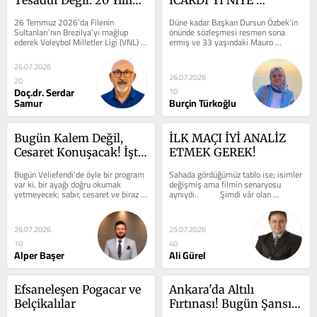
Ekolün Zaferi
GÖNDERDİ?
26 Temmuz 2026’da Filenin 
Düne kadar Başkan Dursun Özbek'in 
Sultanları’nın Brezilya’yı mağlup 
önünde sözleşmesi resmen sona 
ederek Voleybol Milletler Ligi (VNL) 
ermiş ve 33 yaşındaki Mauro 
şampiyonu olması, tam da böyle bir...
Icardi’nin dosyası duruyordu.  	  ...
26.07.2026
26.07.2026
20
Doç.dr. Serdar
10
Samur
Burçin Türkoğlu
Bugün Kalem Değil, 
İLK MAÇI İYİ ANALİZ 
Cesaret Konuşacak! İşte 
ETMEK GEREK!
Veliefendi'de 
Bugün Veliefendi'de öyle bir program 
Sahada gördüğümüz tablo ise; isimler 
Güvendiğim Kupon...
var ki, bir ayağı doğru okumak 
değişmiş ama filmin senaryosu 
yetmeyecek; sabır, cesaret ve biraz 
aynıydı.. 	  	Şimdi vâr olan 
da yarış zekâsı gerekecek. Kimi...
sıkıntıları konu...
26.07.2026
25.07.2026
10
40
Alper Başer
Ali Gürel
Efsaneleşen Pogacar ve 
Ankara'da Altılı 
Belçikalılar
Fırtınası! Bugün Şansın 