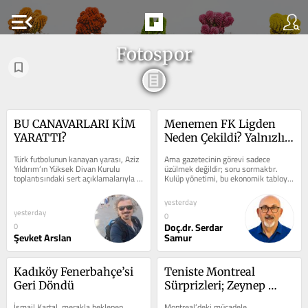
menu_open
Fotospor
BU CANAVARLARI KİM 
Menemen FK Ligden 
YARATTI?
Neden Çekildi? Yalnızlık 
mı, Hesapsızlık mı?
Türk futbolunun kanayan yarası, Aziz 
Ama gazetecinin görevi sadece 
Yıldırım’ın Yüksek Divan Kurulu 
üzülmek değildir; soru sormaktır. 	
toplantısındaki sert açıklamalarıyla 
Kulüp yönetimi, bu ekonomik tabloyu 
bir kez daha gözler önüne...
dün mü gördü? Yıllardır 2....
yesterday
yesterday
0
Doç.dr. Serdar
0
Şevket Arslan
Samur
Kadıköy Fenerbahçe’si 
Teniste Montreal 
Geri Döndü
Sürprizleri; Zeynep 
Sönmez Toronto’ya 
İsmail Kartal, merakla beklenen 
Montreal’deki mücadele 