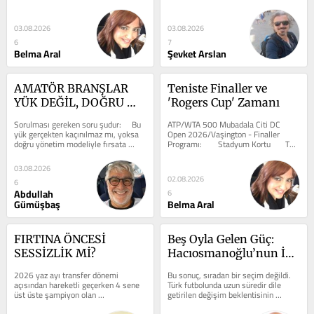
Banque Nationale présenté par 
oldu. Öngörülebildi. Mecralar kendi...
Rogers)...
03.08.2026
03.08.2026
6
7
Belma Aral
Şevket Arslan
AMATÖR BRANŞLAR 
Teniste Finaller ve 
YÜK DEĞİL, DOĞRU 
'Rogers Cup' Zamanı
YÖNETİLİRSE 
Sorulması gereken soru şudur: 	Bu 
ATP/WTA 500 Mubadala Citi DC 
GELECEĞE YATIRIMDIR
yük gerçekten kaçınılmaz mı, yoksa 
Open 2026/Vaşington - Finaller 
doğru yönetim modeliyle fırsata 
Programı: 	Stadyum Kortu 	TSİ 
dönüştürülebilir mi? ...
19.00 | Tek Kadınlar Finali 	Jessica 
Pegula [1] -...
03.08.2026
02.08.2026
6
Abdullah
6
Gümüşbaş
Belma Aral
FIRTINA ÖNCESİ 
Beş Oyla Gelen Güç: 
SESSİZLİK Mİ?
Hacıosmanoğlu’nun İki 
Yıllık Muhasebesi
2026 yaz ayı transfer dönemi 
Bu sonuç, sıradan bir seçim değildi. 
açısından hareketli geçerken 4 sene 
Türk futbolunda uzun süredir dile 
üst üste şampiyon olan 
getirilen değişim beklentisinin 
Galatasaray'da derin bir sessizlik 
sandığa yansımasıydı. 	Aradan...