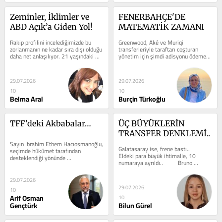
Zeminler, İklimler ve 
FENERBAHÇE'DE 
ABD Açık’a Giden Yol!
MATEMATİK ZAMANI
Rakip profilini incelediğimizde bu 
Greenwood, Aké ve Muriqi 
zorlanmanın ne kadar sıra dışı olduğu 
transferleriyle taraftarı coşturan 
daha net anlaşılıyor. 21 yaşındaki 
yönetim için şimdi adisyonu ödeme 
Cadence Brace, dünya 254...
vakti. Bütçeye binen yük 200 milyon 
Euro. Bu...
29.07.2026
29.07.2026
10
10
Belma Aral
Burçin Türkoğlu
TFF’deki Akbabalar…
ÜÇ BÜYÜKLERİN 
TRANSFER DENKLEMİ..
Sayın İbrahim Ethem Hacıosmanoğlu, 
Galatasaray ise, frene bastı..  	   	
seçimde hükümet tarafından 
Eldeki para büyük ihtimalle, 10 
desteklendiği yönünde 
numaraya ayrıldı.. 	  	Bruno 
değerlendirmeler yapılan Mehmet 
transferi kolay iş değil... ...
Büyükekşi’yi...
29.07.2026
29.07.2026
10
Arif Osman
10
Gençtürk
Bilun Gürel