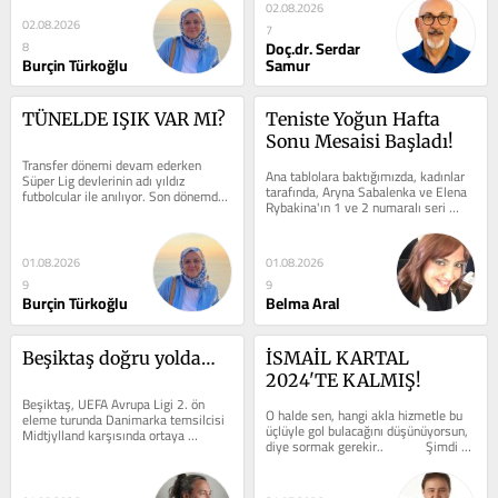
hakim. Şu zamana...
02.08.2026
02.08.2026
7
Doç.dr. Serdar
8
Burçin Türkoğlu
Samur
TÜNELDE IŞIK VAR MI?
Teniste Yoğun Hafta 
Sonu Mesaisi Başladı!
Transfer dönemi devam ederken 
Ana tablolara baktığımızda, kadınlar 
Süper Lig devlerinin adı yıldız 
tarafında, Aryna Sabalenka ve Elena 
futbolcular ile anılıyor. Son dönemde 
Rybakina'ın 1 ve 2 numaralı seri 
ise Beşiktaş'ın ismi Mısırlı...
başları olduğunu görüyoruz....
01.08.2026
01.08.2026
9
9
Burçin Türkoğlu
Belma Aral
Beşiktaş doğru yolda…
İSMAİL KARTAL 
2024'TE KALMIŞ!
Beşiktaş, UEFA Avrupa Ligi 2. ön 
O halde sen, hangi akla hizmetle bu 
eleme turunda Danimarka temsilcisi 
üçlüyle gol bulacağını düşünüyorsun, 
Midtjylland karşısında ortaya 
diye sormak gerekir.. 	  	Şimdi 
koyduğu performansla ve aldığı iki...
biraz daha açalım: 	 ...