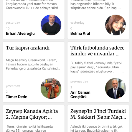
Veda Etti
karşılaşmada yeni transfer Mason 
başlangıcından itibaren büyük 
Greenwood‘u ilk 11’de sahaya sürdü. 
sürprizlere sahne oldu. Seri başı 
Avrupa listesine eklenen N’Golo 
raketler art arda elendi. Tablonun 1 
Kante...
numaralı ismi...
yesterday
yesterday
10
0
Erhan Alveroğlu
Belma Aral
Tur kapısı aralandı
Türk futbolunda sadece 
isimler ve unvanlar 
Maça Asensio, Greenwood, Kerem, 
değiştiriliyor
Bu tablo, futbol kamuoyunda “yetki 
Talisca hücum gücü ile başlayan 
paylaşımı” değil, “sorumluluktan 
Fenerbahçe orta sahada Kante’ninde 
kaçış” görüntüsü oluşturuyor. 	  	
yerini alması ile takım gücünü...
Ferhat...
previous day
yesterday
2
Arif Osman
2
Tümer Dede
Gençtürk
Zeynep Kanada Açık'ta 
Zeynep'in 2'inci Turdaki 
2. Maçına Çıkıyor; 
M. Sakkari (Sabır Maçı) 
Alcaraz Cincinnati'den 
Sınavı
 Temsilcimizin rakibi halihazırda 
Aslında iki oyuncu birbirini artık çok 
de Çekildi!
dünya 33 numarası olan ve 
iyi tanıyor. Bugünkü eşleşme ilk 