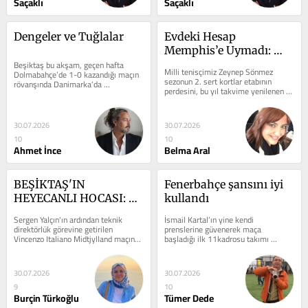
Saçaklı
Saçaklı
Dengeler ve Tuğlalar
Evdeki Hesap 
Memphis’e Uymadı: 
Beşiktaş bu akşam, geçen hafta 
Zeynep’in Yıpratıcı Sert 
Milli tenisçimiz Zeynep Sönmez 
Dolmabahçe’de 1-0 kazandığı maçın 
Kort Açılışı
sezonun 2. sert kortlar etabının 
rövanşında Danimarka’da 
perdesini, bu yıl takvime yenilenen 
Midtjylland’la karşılaşacak. Kritik 
formatıyla geri dönen "WTA 250 
bir...
Memphis...
30.07.2026
30.07.2026
10
10
Ahmet İnce
Belma Aral
BEŞİKTAŞ'IN 
Fenerbahçe şansını iyi 
HEYECANLI HOCASI: 
kullandı
VINCENZO ITALIANO
Sergen Yalçın'ın ardından teknik 
İsmail Kartal’ın yine kendi 
direktörlük görevine getirilen 
prenslerine güvenerek maça 
Vincenzo Italiano Midtjylland maçında 
başladığı ilk 11kadrosu takımı 
güzel bir izlenim bıraktı. 90 dakika...
hüsrana uğrattı. Önde oynayan 
Kerem, İrfan Can,...
30.07.2026
30.07.2026
9
10
Burçin Türkoğlu
Tümer Dede