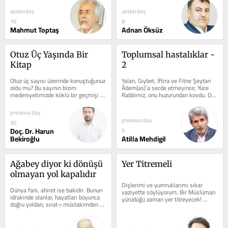
yesterday
yesterday
10
8
Mahmut Toptaş
Adnan Öksüz
Otuz Üç Yaşında Bir 
Toplumsal hastalıklar - 
Kitap
2
Otuz üç sayısı üzerinde konuştuğunuz 
Yalan, Gıybet, İftira ve Fitne Şeytan 
oldu mu? Bu sayının bizim 
Âdem(as)’a secde etmeyince; Yüce 
medeniyetimizde köklü bir geçmişi 
Rabbimiz, onu huzurundan kovdu. O 
bulunmaktadır. İnancımızı,...
da: “Yarabbi madem beni kovdun o...
previous day
previous day
30
Doç. Dr. Harun
5
Bekiroğlu
Atilla Mehdigil
Ağabey diyor ki dönüşü 
Yer Titremeli
olmayan yol kapalıdır
Dişlerimi ve yumruklarımı sıkar 
Dünya fani, ahiret ise bakidir. Bunun 
vaziyette söylüyorum. Bir Müslüman 
idrakinde olanlar, hayatları boyunca 
yürüdüğü zaman yer titreyecek! 
doğru yoldan, sırat-ı müstakimden 
Gözleri kamaşacak bakanların…...
asla ayrılmazlar. Buna mukabil...