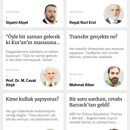
kitabı, burjuvazinin...
uygulanmayı bekliyor… Önceki...
yesterday
yesterday
5
2
Siyami Akyel
Reşat Nuri Erol
“Öyle bir zaman gelecek 
Transfer gerçekte ne?
ki Kur’an’ın manasına 
bakılmayacak”
Her transfer döneminde aynı heyecan 
Peygamberimiz sallallahu ve sellem 
yaşanıyor. Taraftarlar yeni isimler 
buyuruyor: “Öyle bir zaman gelecek 
bekliyor, yöneticiler vaatlerde 
ki dini bilen kalmayacak. Gerçek 
bulunuyor, medya her gün yeni bir...
fukaha kalmayacak, fitne onlardan...
yesterday
yesterday
3
Prof. Dr. M. Cevat
2
Akşit
Mehmet Biten
Kime kulluk yapıyoruz?
Bir soru sordum, cevabı 
Barrack’tan geldi!
Her gün haberlerde meteorolojinin 
ABD’nin Türkiye Büyükelçisi Thomas 
verdiği bilgiler, “Hava durumu” adı 
J. Barrack… Bugüne kadar sayısız 
altında veriliyor, cep telefonlarımızda 
skandal demeç ve yaklaşımlara, 
görülüyor, özellikle...
açıklamalara imza attı. Şöyle...