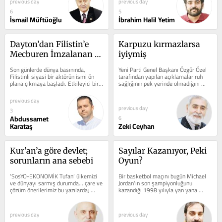
previous day
previous day
6
5
İsmail Müftüoğlu
İbrahim Halil Yetim
Dayton’dan Filistin’e 
Karpuzu kırmazlarsa 
Mecburen İmzalanan 
iyiymiş
Anlaşmalar
Son günlerde dünya basınında, 
Yeni Parti Genel Başkanı Özgür Özel 
Filistinli siyasi bir aktörün ismi ön 
tarafından yapılan açıklamalar ruh 
plana çıkmaya başladı. Etkileyici bir 
sağlığının pek yerinde olmadığını 
üsluba sahip heyecanlı bir...
gösteriyor. Özgür...
previous day
previous day
3
Abdussamet
6
Karataş
Zeki Ceyhan
Kur’an’a göre devlet; 
Sayılar Kazanıyor, Peki 
sorunların ana sebebi
Oyun?
‘SosYO-EKONOMİK Tufan’ ülkemizi 
Bir basketbol maçını bugün Michael 
ve dünyayı sarmış durumda… çare ve 
Jordan'ın son şampiyonluğunu 
çözüm önerilerimiz bu yazılarda; 
kazandığı 1998 yılıyla yan yana 
uygulanmayı bekliyor… Önceki...
koysanız, aynı sporun...
previous day
previous day