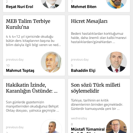
2
7
Reşat Nuri Erol
Mehmet Biten
MEB Talim Terbiye 
Hicret Mesajları
Kurulu’na
Bedeni hastalıklardan korktuğumuz 
4 4 4=12 yıl içerisinde okuduğu 
halde, daha önemli olan kalbi/manevi 
bütün ders kitaplarının başına bu 
hastalıklardan/günahlardan 
bilim dalıyla ilgili bilgi veren ve neden 
sakınamıyoruz. Sözümüzü, 
bunu okuduğumuzu öğreten,...
yüzümüzü...
previous day
previous day
10
5
Mahmut Toptaş
Bahaddin Elçi
Hakikatin İzinde, 
Son sözü Türk milleti 
Karanlığın Üstünde: 
söylemelidir
Millî Gazete’nin 
Türkiye, tarihinin en kritik 
Son günlerde gazetemizin 
Gazetecilik Israrı
dönemlerinin birinden geçmektedir. 
manşetlerinden okuduğunuz Behçet 
Günlerdir kamuoyunda yeni bir 
Oktay dosyası, yalnızca geçmişte 
çerçeve yasa hazırlığından söz 
kalmış bir faili meçhul ya da 
ediliyor....
wednesday
şüpheli...
8
previous day
Müstafi Tümamiral
2