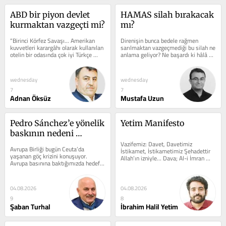
ABD bir piyon devlet 
HAMAS silah bırakacak 
kurmaktan vazgeçti mi?
mı?
“Birinci Körfez Savaşı... Amerikan 
Direnişin bunca bedele rağmen 
kuvvetleri karargâhı olarak kullanılan 
sarılmaktan vazgeçmediği bu silah ne 
otelin bir odasında çok iyi Türkçe 
anlama geliyor? Ne başardı ki hâlâ 
konuşan subayı dinliyorum....
elden bırakılmıyor? Hamas’ın...
wednesday
wednesday
7
7
Adnan Öksüz
Mustafa Uzun
Pedro Sánchez’e yönelik 
Yetim Manifesto
baskının nedeni 
Filistin’e verdiği destek 
Vazifemiz: Davet, Davetimiz 
Avrupa Birliği bugün Ceuta’da 
İstikamet, İstikametimiz Şehadettir 
mi?
yaşanan göç krizini konuşuyor. 
Allah’ın izniyle… Dava; Al-i İmran 
Avrupa basınına baktığımızda hedefte 
Suresi 104. ayette geçen, “İyiliği...
en çok İspanya Başbakanı Pedro...
04.08.2026
04.08.2026
9
8
Şaban Turhal
İbrahim Halil Yetim