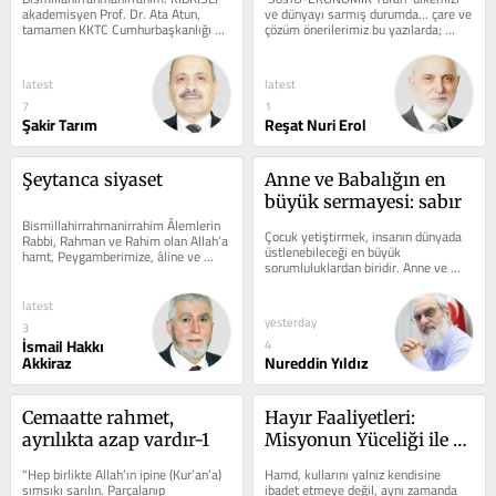
akademisyen Prof. Dr. Ata Atun, 
ve dünyayı sarmış durumda… çare ve 
tamamen KKTC Cumhurbaşkanlığı 
çözüm önerilerimiz bu yazılarda; 
arşivlerine dayandırdığı 
uygulanmayı bekliyor… Önceki...
açıklamasında,...
latest
latest
7
1
Şakir Tarım
Reşat Nuri Erol
Şeytanca siyaset
Anne ve Babalığın en 
büyük sermayesi: sabır
Bismillahirrahmanirrahim Âlemlerin 
Çocuk yetiştirmek, insanın dünyada 
Rabbi, Rahman ve Rahim olan Allah’a 
üstlenebileceği en büyük 
hamt, Peygamberimize, âline ve 
sorumluluklardan biridir. Anne ve 
sahabelerine salât ve selam ederiz....
babalar evlatlarının hem dünya hem 
de ahiret...
latest
yesterday
3
İsmail Hakkı
4
Akkiraz
Nureddin Yıldız
Cemaatte rahmet, 
Hayır Faaliyetleri: 
ayrılıkta azap vardır-1
Misyonun Yüceliği ile 
Bürokrasinin Açmazları 
"Hep birlikte Allah’ın ipine (Kur’an’a) 
Hamd, kullarını yalnız kendisine 
Arasında
sımsıkı sarılın. Parçalanıp 
ibadet etmeye değil, aynı zamanda 