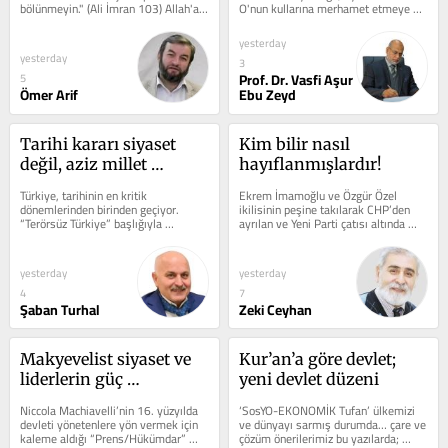
bölünmeyin." (Ali İmran 103) Allah'a 
O'nun kullarına merhamet etmeye de 
hamdolsun ki;...
davet eden Allah'a mahsustur....
yesterday
yesterday
3
Prof. Dr. Vasfi Aşur
5
Ömer Arif
Ebu Zeyd
Tarihi kararı siyaset 
Kim bilir nasıl 
değil, aziz millet 
hayıflanmışlardır!
vermelidir: Referandum 
Türkiye, tarihinin en kritik 
Ekrem İmamoğlu ve Özgür Özel 
şart
dönemlerinden birinden geçiyor. 
ikilisinin peşine takılarak CHP’den 
“Terörsüz Türkiye” başlığıyla 
ayrılan ve Yeni Parti çatısı altında 
hazırlanan yeni çerçeve yasa teklifi...
buluşanlar karşılarında...
yesterday
yesterday
4
7
Şaban Turhal
Zeki Ceyhan
Makyevelist siyaset ve 
Kur’an’a göre devlet; 
liderlerin güç 
yeni devlet düzeni
devşirmesi
Niccola Machiavelli’nin 16. yüzyılda 
‘SosYO-EKONOMİK Tufan’ ülkemizi 
devleti yönetenlere yön vermek için 
ve dünyayı sarmış durumda… çare ve 
kaleme aldığı “Prens/Hükümdar” 
çözüm önerilerimiz bu yazılarda; 