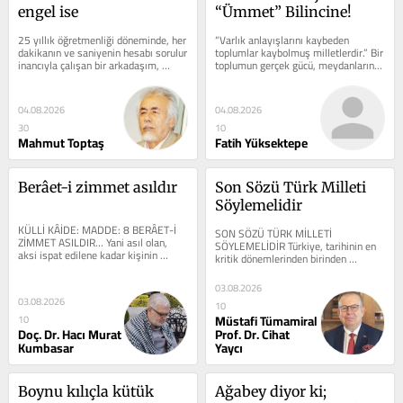
engel ise
“Ümmet” Bilincine!
25 yıllık öğretmenliği döneminde, her 
“Varlık anlayışlarını kaybeden 
dakikanın ve saniyenin hesabı sorulur 
toplumlar kaybolmuş milletlerdir.” Bir 
inancıyla çalışan bir arkadaşım, 
toplumun gerçek gücü, meydanlarını 
öğretmenliği döneminde...
dolduran kalabalıkların...
04.08.2026
04.08.2026
30
10
Mahmut Toptaş
Fatih Yüksektepe
Berâet-i zimmet asıldır
Son Sözü Türk Milleti 
Söylemelidir
KÜLLİ KÂİDE: MADDE: 8 BERÂET-İ 
SON SÖZÜ TÜRK MİLLETİ 
ZİMMET ASILDIR… Yani asıl olan, 
SÖYLEMELİDİR Türkiye, tarihinin en 
aksi ispat edilene kadar kişinin 
kritik dönemlerinden birinden 
borçsuz olmasıdır… Berâet: Temize...
geçmektedir. Günlerdir kamuoyunda 
yeni bir...
03.08.2026
03.08.2026
10
Müstafi Tümamiral
10
Doç. Dr. Hacı Murat
Prof. Dr. Cihat
Kumbasar
Yaycı
Boynu kılıçla kütük 
Ağabey diyor ki; 