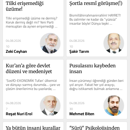
Tilki erişemediği 
Şortla resmî görüşme(!)
üzüme!
Bismillâhirrahmanirrahîm! HAYRET! 
Tilki erişemediği üzüme ne dermiş? 
Bu zalimler ne kadar da “yüzsüz” 
Koruk dermiş değil mi? Yeni Parti 
insanlar böyle! Dünya tepki 
mensupları da aynen erişemediği 
gösteriyor, kendi ülkelerinde, “Seni...
üzüme koruk diyen tilki gibi...
04.08.2026
04.08.2026
10
10
Zeki Ceyhan
Şakir Tarım
Kur’an’a göre devlet 
Pusulasını kaybeden 
düzeni ve medeniyet
insan
‘SosYO-EKONOMİK Tufan’ ülkemizi 
İnsan yürümeyi öğrendiği günden beri 
ve dünyayı sarmış durumda… çare ve 
yol arıyor. Fakat her yol arayışı, 
çözüm önerilerimiz bu yazılarda; 
doğru istikameti bulmak anlamına 
uygulanmayı bekliyor… Önceki...
gelmiyor. Çünkü yol,...
04.08.2026
04.08.2026
7
30
Reşat Nuri Erol
Mehmet Biten
Ya bütün insani kurallar 
"Sürü" Psikolojisinden 