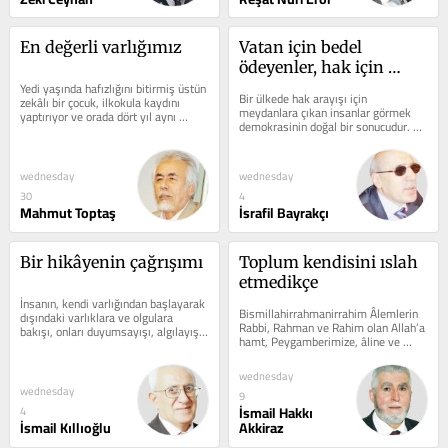
En değerli varlığımız
Vatan için bedel 
ödeyenler, hak için 
Yedi yaşında hafızlığını bitirmiş üstün 
meydanda
Bir ülkede hak arayışı için 
zekâlı bir çocuk, ilkokula kaydını 
meydanlara çıkan insanlar görmek 
yaptırıyor ve orada dört yıl aynı 
demokrasinin doğal bir sonucudur. 
sınıfta beklemek...
Ancak o meydanlarda şehit 
yakınlarını ve...
wednesday
wednesday
30
4
Mahmut Toptaş
İsrafil Bayrakçı
Bir hikâyenin çağrışımı
Toplum kendisini ıslah 
etmedikçe
İnsanın, kendi varlığından başlayarak 
Bismillahirrahmanirrahim Âlemlerin 
dışındaki varlıklara ve olgulara 
Rabbi, Rahman ve Rahim olan Allah’a 
bakışı, onları duyumsayışı, algılayışı, 
hamt, Peygamberimize, âline ve 
kavrayışı,...
sahabelerine salât ve selam ederiz....
wednesday
wednesday
9
İsmail Hakkı
4
İsmail Kıllıoğlu
Akkiraz