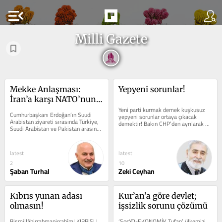
menu_open
Milli Gazete
Mekke Anlaşması: 
Yepyeni sorunlar!
İran’a karşı NATO’nun 
bölgesel taşeronları mı 
Yeni parti kurmak demek kuşkusuz 
Cumhurbaşkanı Erdoğan’ın Suudi 
yepyeni sorunlar ortaya çıkacak 
hazırlanıyor?
Arabistan ziyareti sırasında Türkiye, 
demektir! Bakın CHP’den ayrılarak 
Suudi Arabistan ve Pakistan arasında 
Yeni Parti’yi kuranlar bugüne kadar 
imzalanan “Mekke Anlaşması”,...
söz...
latest
latest
2
10
Şaban Turhal
Zeki Ceyhan
Kıbrıs yunan adası 
Kur’an’a göre devlet; 
olmasın!
işsizlik sorunu çözümü
Bismillâhirrahmanirrahîm! KIBRISLI 
‘SosYO-EKONOMİK Tufan’ ülkemizi 