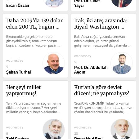
Prof. Dr. Cihat
Ercan Özcan
Yaycı
Daha 2009’da 139 dolar 
Irak, iki ateş arasında: 
eden 200 TL, bugün 
Riyad-Washington 
sadece 4-5 dolar ediyor
Saldırıları ve Bağdat'ın 
Ekonomide gerçekleri bir süre 
Batı Asya coğrafyasında cereyan 
açmazı
gizleyebilirsiniz; ama vatandaşın 
eden olayları, yalnızca güncel 
boşalan cüzdanını, küçülen pazar 
gelişmelerin yüzeysel dalgalarıyla 
filesini ve eksilen sofrasını...
veya belirli bir anlık kırılmanın...
wednesday
wednesday
5
Prof. Dr. Abdullah
5
Şaban Turhal
Aydın
Her şeyi millet 
Kur’an’a göre devlet 
yapıyormuş!
düzeni; ne yapmalıyız?
Yeni Parti sözcülerinin söylemlerine 
‘SosYO-EKONOMİK Tufan’ ülkemizi 
dikkat ediyor musunuz? Her şeyi 
ve dünyayı sarmış durumda… çare ve 
milletin yaptığını beyan ediyorlar. 
çözüm önerilerimiz bu yazılarda; 
Yani kurdukları partiyi bile...
uygulanmayı bekliyor… Önceki...
wednesday
wednesday
9
20
Zeki Ceyhan
Reşat Nuri Erol