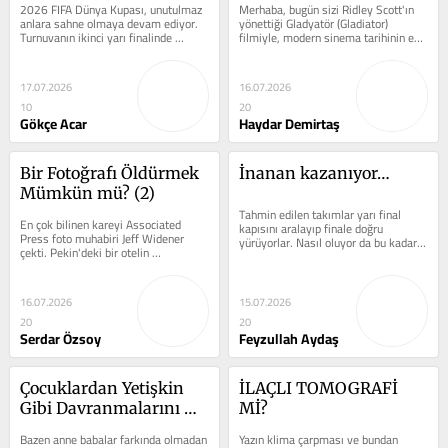
2026 FIFA Dünya Kupası, unutulmaz 
Merhaba, bugün sizi Ridley Scott'ın 
anlara sahne olmaya devam ediyor. 
yönettiği Gladyatör (Gladiator) 
Turnuvanın ikinci yarı finalinde 
filmiyle, modern sinema tarihinin en 
Arjantin, İngiltere karşısında geriye...
görkemli destanlarından birine...
17.07.2026
16.07.2026
10
20
Gökçe Acar
Haydar Demirtaş
Bir Fotoğrafı Öldürmek 
İnanan kazanıyor…
Mümkün mü? (2)
Tahmin edilen takımlar yarı final 
En çok bilinen kareyi Associated 
kapısını aralayıp finale doğru 
Press foto muhabiri Jeff Widener 
yürüyorlar. Nasıl oluyor da bu kadar 
çekti. Pekin'deki bir otelin 
zeki ve mücadeleci oluyorlar diye...
balkonundan, yaralı halde çalışırken...
16.07.2026
15.07.2026
20
20
Serdar Özsoy
Feyzullah Aydaş
Çocuklardan Yetişkin 
İLAÇLI TOMOGRAFİ 
Gibi Davranmalarını 
Mİ?
Beklemek
Bazen anne babalar farkında olmadan 
Yazın klima çarpması ve bundan 