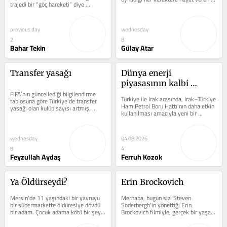
trajedi bir “göç hareketi” diye 
usta oyuncularıyla da büyüdü....
geçiştirilemeyecek kadar...
previous day
wednesday
2
8
Bahar Tekin
Gülay Atar
Transfer yasağı
Dünya enerji 
piyasasının kalbi 
FIFA’nın güncellediği bilgilendirme 
Ankara'da attı
Türkiye ile Irak arasında, Irak–Türkiye 
tablosuna göre Türkiye’de transfer 
Ham Petrol Boru Hattı'nın daha etkin 
yasağı olan kulüp sayısı artmış. 
kullanılması amacıyla yeni bir 
Gençlerbirliği, Pendikspor...
anlaşma imzalandığı...
wednesday
04.08.2026
8
4
Feyzullah Aydaş
Ferruh Kozok
Ya Öldürseydi?
Erin Brockovich
Mersin’de 11 yaşındaki bir yavruyu 
Merhaba, bugün sizi Steven 
bir süpermarkette öldüresiye dövdü 
Soderbergh'in yönettiği Erin 
bir adam. Çocuk adama kötü bir şey 
Brockovich filmiyle, gerçek bir yaşam 
mi yapmıştı? Hayır. Ama...
öyküsünden uyarlanan ve sıradan 
bir...