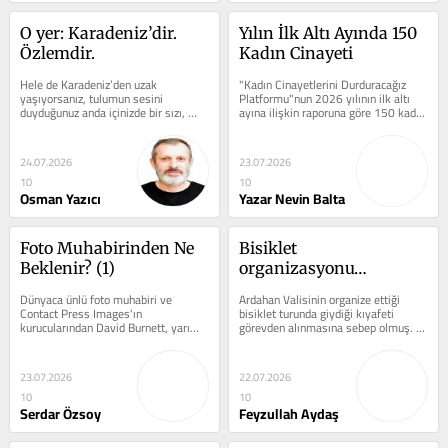
O yer: Karadeniz’dir. 
Yılın İlk Altı Ayında 150 
Özlemdir.
Kadın Cinayeti
Hele de Karadeniz’den uzak 
"Kadın Cinayetlerini Durduracağız 
yaşıyorsanız, tulumun sesini 
Platformu"nun 2026 yılının ilk altı 
duyduğunuz anda içinizde bir sızı, 
ayına ilişkin raporuna göre 150 kadın 
burnunuzda memleket özlemi 
erkekler tarafindan...
tüter.Sizin için o...
24.07.2026
23.07.2026
10
10
Osman Yazıcı
Yazar Nevin Balta
Foto Muhabirinden Ne 
Bisiklet 
Beklenir? (1)
organizasyonu…
Dünyaca ünlü foto muhabiri ve 
Ardahan Valisinin organize ettiği 
Contact Press Images'ın 
bisiklet turunda giydiği kıyafeti 
kurucularından David Burnett, yarım 
görevden alınmasına sebep olmuş. 
asrı aşan kariyeri boyunca Vietnam...
Muhalefetin kılık kıyafeti bahane...
23.07.2026
22.07.2026
10
10
Serdar Özsoy
Feyzullah Aydaş