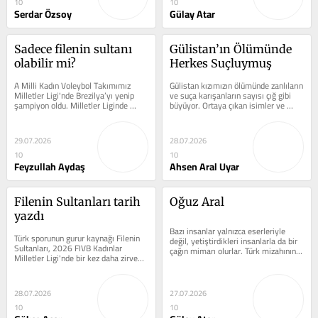
10
10
Serdar Özsoy
Gülay Atar
Sadece filenin sultanı 
Gülistan’ın Ölümünde 
olabilir mi?
Herkes Suçluymuş
A Milli Kadın Voleybol Takımımız 
Gülistan kızımızın ölümünde zanlıların 
Milletler Ligi'nde Brezilya’yı yenip 
ve suça karışanların sayısı çığ gibi 
şampiyon oldu. Milletler Liginde 
büyüyor. Ortaya çıkan isimler ve 
gösterdikleri başarı ve...
kişiler...
29.07.2026
28.07.2026
10
10
Feyzullah Aydaş
Ahsen Aral Uyar
Filenin Sultanları tarih 
Oğuz Aral
yazdı
Bazı insanlar yalnızca eserleriyle 
Türk sporunun gurur kaynağı Filenin 
değil, yetiştirdikleri insanlarla da bir 
Sultanları, 2026 FIVB Kadınlar 
çağın mimarı olurlar. Türk mizahının 
Milletler Ligi'nde bir kez daha zirveye 
en önemli isimlerinden...
çıkarak sadece bir kupa değil,...
28.07.2026
27.07.2026
10
10