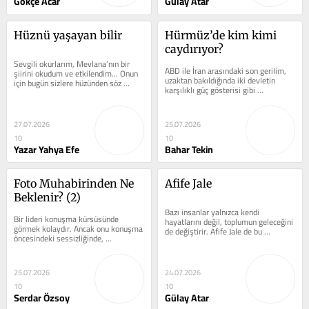
Gökçe Acar
Gülay Atar
Hüznü yaşayan bilir
Hürmüz’de kim kimi 
caydırıyor?
Sevgili okurlarım, Mevlana’nın bir 
ABD ile İran arasındaki son gerilim, 
şiirini okudum ve etkilendim… Onun 
uzaktan bakıldığında iki devletin 
için bugün sizlere hüzünden söz 
karşılıklı güç gösterisi gibi 
etmek istiyorum. Mevlana bakın ne...
görünebilir. Oysa bugün...
27.07.2026
25.07.2026
10
10
Yazar Yahya Efe
Bahar Tekin
Foto Muhabirinden Ne 
Afife Jale
Beklenir? (2)
Bazı insanlar yalnızca kendi 
Bir lideri konuşma kürsüsünde 
hayatlarını değil, toplumun geleceğini 
görmek kolaydır. Ancak onu konuşma 
de değiştirir. Afife Jale de bu 
öncesindeki sessizliğinde, 
isimlerden biridir. Bugün kadınların...
yorgunluğunda ya da kararsızlığında...
25.07.2026
24.07.2026
10
10
Serdar Özsoy
Gülay Atar