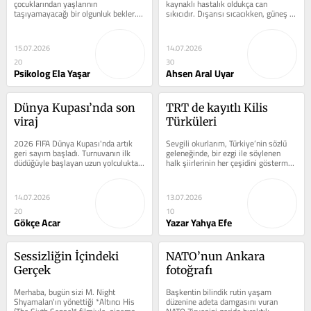
çocuklarından yaşlarının 
kaynaklı hastalık oldukça can 
taşıyamayacağı bir olgunluk bekler. 
sıkıcıdır. Dışarısı sıcacıkken, güneş 
“Bir kere söyledim, anlaması lazım.”...
pırıl pırıl parlarken...
15.07.2026
14.07.2026
20
30
Psikolog Ela Yaşar
Ahsen Aral Uyar
Dünya Kupası’nda son 
TRT de kayıtlı Kilis 
viraj
Türküleri
2026 FIFA Dünya Kupası'nda artık 
Sevgili okurlarım, Türkiye’nin sözlü 
geri sayım başladı. Turnuvanın ilk 
geleneğinde, bir ezgi ile söylenen 
düdüğüyle başlayan uzun yolculukta 
halk şiirlerinin her çeşidini göstermek 
sona yalnızca dört takım...
için en çok kullanılan...
14.07.2026
13.07.2026
20
10
Gökçe Acar
Yazar Yahya Efe
Sessizliğin İçindeki 
NATO’nun Ankara 
Gerçek
fotoğrafı
Merhaba, bugün sizi M. Night 
Başkentin bilindik rutin yaşam 
Shyamalan'ın yönettiği *Altıncı His 
düzenine adeta damgasını vuran 