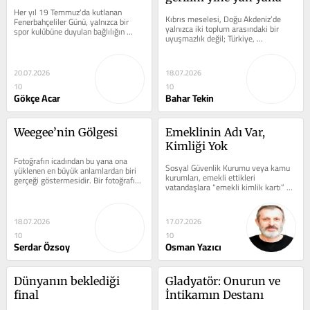
Her yıl 19 Temmuz'da kutlanan 
Kıbrıs meselesi, Doğu Akdeniz’de 
Fenerbahçeliler Günü, yalnızca bir 
yalnızca iki toplum arasındaki bir 
spor kulübüne duyulan bağlılığın 
uyuşmazlık değil; Türkiye, 
değil; nesilden nesile aktarılan...
Yunanistan, Avrupa Birliği, 
Birleşmiş...
20.07.2026
18.07.2026
10
10
Gökçe Acar
Bahar Tekin
Weegee’nin Gölgesi
Emeklinin Adı Var, 
Kimliği Yok
Fotoğrafın icadından bu yana ona 
Sosyal Güvenlik Kurumu veya kamu 
yüklenen en büyük anlamlardan biri 
kurumları, emekli ettikleri 
gerçeği göstermesidir. Bir fotoğrafın, 
vatandaşlara “emekli kimlik kartı” 
yaşanmış bir anın kanıtı...
vermiyor. Emeklisine kimlik kartı 
veren ender...
18.07.2026
17.07.2026
10
10
Serdar Özsoy
Osman Yazıcı
Dünyanın beklediği 
Gladyatör: Onurun ve 
final
İntikamın Destanı