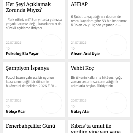
Her Şeyi Açıklamak 
AHBAP
Zorunda Mıyız?
6 Şubat’ta yaşadığımız depremde 
  Fark ettiniz mi? Son yıllarda yalnızca 
resmi kayıtlara göre 53 bin insanımız 
yaşadıklarımızı değil, kararlarımızı da 
ölürken 24 yıl içinde yaşanan 2 
sürekli açıklama ihtiyacı 
büyük depremde canımızı,...
hissediyoruz. Bir davete...
22.07.2026
21.07.2026
10
10
Psikolog Ela Yaşar
Ahsen Aral Uyar
Şampiyon İspanya
Vehbi Koç
Futbol bazen yalnızca bir oyunun 
Bir ülkenin kalkınma hikâyesi çoğu 
kazananını değil, bir dönemin 
zaman cesur insanların attığı ilk 
hikâyesini de belirler. 2026 FIFA 
adımlarla başlar. Türkiye'nin 
Dünya Kupası Finali de tam olarak 
sanayileşme serüveninde bu...
böyle bir...
21.07.2026
20.07.2026
10
10
Gökçe Acar
Gülay Atar
Fenerbahçeliler Günü
Kıbrıs’ta umut ile 
gerilim yine yan yana