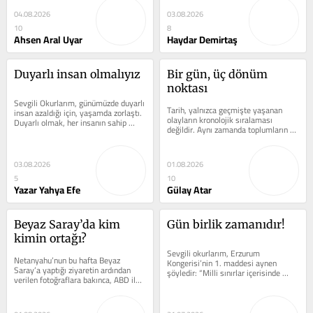
04.08.2026
03.08.2026
10
8
Ahsen Aral Uyar
Haydar Demirtaş
Duyarlı insan olmalıyız
Bir gün, üç dönüm 
noktası
Sevgili Okurlarım, günümüzde duyarlı 
Tarih, yalnızca geçmişte yaşanan 
insan azaldığı için, yaşamda zorlaştı. 
olayların kronolojik sıralaması 
Duyarlı olmak, her insanın sahip 
değildir. Aynı zamanda toplumların 
olması gereken bir...
hafızası, kimliği ve geleceğe...
03.08.2026
01.08.2026
5
10
Yazar Yahya Efe
Gülay Atar
Beyaz Saray’da kim 
Gün birlik zamanıdır!
kimin ortağı?
Sevgili okurlarım, Erzurum 
Netanyahu’nun bu hafta Beyaz 
Kongerisi’nin 1. maddesi aynen 
Saray’a yaptığı ziyaretin ardından 
şöyledir: “Milli sınırlar içerisinde 
verilen fotoğraflara bakınca, ABD ile 
vatan bir bütündür bölünemez.” 
İsrail arasında her şeyin yolunda...
Vatan;...