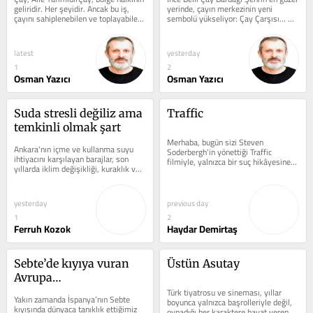
geliridir. Her şeyidir. Ancak bu iş, 
yerinde, çayın merkezinin yeni 
çayını sahiplenebilen ve toplayabilen 
sembolü yükseliyor: Çay Çarşısı… 9 
üretici için...
bin 500 metrekarelik alanı...
latest
yesterday
1
2
Osman Yazıcı
Osman Yazıcı
Suda stresli değiliz ama 
Traffic
temkinli olmak şart
Merhaba, bugün sizi Steven 
Ankara'nın içme ve kullanma suyu 
Soderbergh'in yönettiği Traffic 
ihtiyacını karşılayan barajlar, son 
filmiyle, yalnızca bir suç hikâyesine 
yıllarda iklim değişikliği, kuraklık ve 
değil, modern dünyanın en büyük...
artan nüfus nedeniyle...
yesterday
previous day
1
2
Ferruh Kozok
Haydar Demirtaş
Sebte’de kıyıya vuran 
Üstün Asutay
Avrupa…
Türk tiyatrosu ve sineması, yıllar 
Yakın zamanda İspanya’nın Sebte 
boyunca yalnızca başrolleriyle değil, 
kıyısında dünyaca tanıklık ettiğimiz 
oynadığı her karaktere hayat veren 