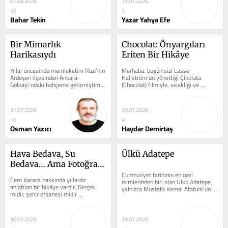
01.08.2026
31.07.2026
10
7
Bahar Tekin
Yazar Yahya Efe
Bir Mimarlık 
Chocolat: Önyargıları 
Harikasıydı
Eriten Bir Hikâye
Yıllar öncesinde memleketim Rize’nin 
Merhaba, bugün sizi Lasse 
Ardeşen ilçesinden Ankara-
Hallström'ün yönettiği Çikolata 
Gölbaşı’ndaki bahçeme getirmiştim. 
(Chocolat) filmiyle, sıcaklığı ve 
Ata yadigârı ve en az 200 yıllık...
samimiyetiyle hafızalarda yer eden 
bir...
31.07.2026
30.07.2026
10
9
Osman Yazıcı
Haydar Demirtaş
Hava Bedava, Su 
Ülkü Adatepe
Bedava… Ama Fotoğraf 
Değil
Cumhuriyet tarihinin en özel 
Cem Karaca hakkında yıllardır 
isimlerinden biri olan Ülkü Adatepe, 
anlatılan bir hikâye vardır. Gerçek 
yalnızca Mustafa Kemal Atatürk'ün 
midir, şehir efsanesi midir 
en küçük manevi kızı olarak...
bilmiyorum. Ama doğruysa da 
güzeldir, değilse...
30.07.2026
29.07.2026