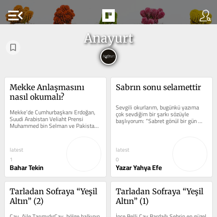
menu_open
Anayurt
Mekke Anlaşmasını 
Sabrın sonu selamettir
nasıl okumalı?
Sevgili okurlarım, bugünkü yazıma 
Mekke’de Cumhurbaşkanı Erdoğan, 
çok sevdiğim bir şarkı sözüyle 
Suudi Arabistan Veliaht Prensi 
başlıyorum: “Sabret gönül bir gün 
Muhammed bin Selman ve Pakistan 
olur bu hasret biter / Çekilen...
Başbakanı Şahbaz Şerif’in attığı 
imzayı,...
latest
latest
1
0
Bahar Tekin
Yazar Yahya Efe
Tarladan Sofraya “Yeşil 
Tarladan Sofraya “Yeşil 
Altın” (2)
Altın” (1)
Çay, Aile TarımıdırÇay, bölge halkının 
İnce Belli Çay Bardağı Şehrin en güzel 