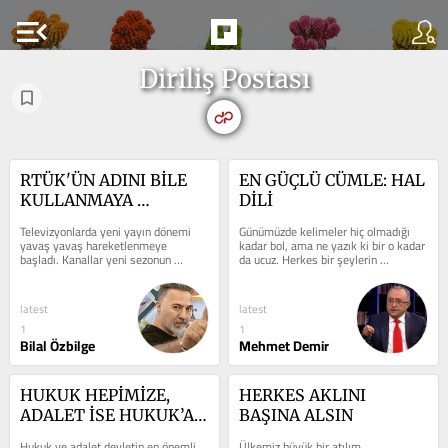
menu_open
Diriliş Postası
RTÜK'ÜN ADINI BİLE 
EN GÜÇLÜ CÜMLE: HAL 
KULLANMAYA 
DİLİ
BAŞLADILAR! 
Televizyonlarda yeni yayın dönemi 
​Günümüzde kelimeler hiç olmadığı 
TELEVİZYONLAR 
yavaş yavaş hareketlenmeye 
kadar bol, ama ne yazık ki bir o kadar 
başladı. Kanallar yeni sezonun 
da ucuz. Herkes bir şeylerin 
DEĞİŞİYOR, 
tanıtımlarını peş peşe yayınlarken, 
tellallığını yapıyor; herkes bir...
DOLANDIRICILAR 
ekran...
SINIR TANIMIYOR
latest
latest
1
1
Bilal Özbilge
Mehmet Demir
HUKUK HEPİMİZE, 
HERKES AKLINI 
ADALET İSE HUKUK’A 
BAŞINA ALSIN
LAZIM
Hukuk ve adalet devletin en önemli 
Ülkemiz büyük bir atılım 