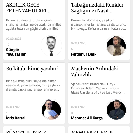
ASIRLIK GECE 
Tabağınızdaki Renkler 
FETENYAHULARI 
Sağlığınızı Nasıl 
ÇILDIRTTI
Etkiliyor?
Bir milleti ayakta tutan en güçlü 
Kırmızı bir domates, yeşil bir 
silah, ne tanktır ne de uçak; bir milleti 
ıspanak, mor bir lahana ya da turuncu 
ayakta tutan en güçlü silah o milletin 
bir havuç… Soframıza renk katan bu 
diri tuttuğu...
besinler sadece göze hitap etmez....
02.08.2026
02.08.2026
10
Güngör
6
Yavuzaslan
Ferdanur Berk
Bu kitabı kime yazdın?
Maskenin Ardındaki 
Yalnızlık
Bir savunma dürtüsüyle ele alınan 
Spider-Man: Brand New Day / 
eserde duymaya alıştığımız şeylerin 
Örümcek-Adam: Yepyeni Bir Gün 
dışında başka şeyler söylenmeye 
Glass Castle (2017) ve Just Mercy 
gayret edilmiş. Gerek ismi...
(2019) gibi güçlü dramalarla tanınan, 
2021...
02.08.2026
02.08.2026
10
8
İdris Kartal
Mehmet Ali Karga
RÜŞVETİN TARİFİ 
MEMLEKET EMİN 