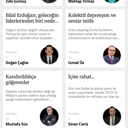
Zeki Gümüş
Mehtap Yılmaz
Bilal Erdoğan; geleceğin 
Kolektif depresyon ve 
liderlerinden biri neden 
sessiz istifa
olmasın?
Değerli dostlar, değerli okuyucular; 
Ünlü sosyolog Émile Durkheim, 
Türkiye’de bazı isimler vardır ki 
toplumların ortak bir umutsuzluğa 
yaptıkları işlerden önce soyadları 
sürüklenmesini ve kuralsızlaşmasını 
konuşulur. Bilal Erdoğan da...
ifade eden "anomi"...
monday
monday
7
10
Doğan Çağlar
İsmail Öz
Kandırıldıkça 
İçim rahat...
göğerenler
Dün Yeni Şafak'ta dikkat çekici bir 
Deprem sürecinde devlete değil de 
analiz yayımlandı. Yazıda, FETÖ ile 
Ahbap’a yardım edelim diye ortalığı 
mücadelede ön saflarda yer alan bazı 
ayağa kaldıranların getirdikleri 
isimlerin zaman zaman...
nedamet inandırıcı değil. İş...
monday
monday
10
6
Mustafa Süs
Sinan Civriz