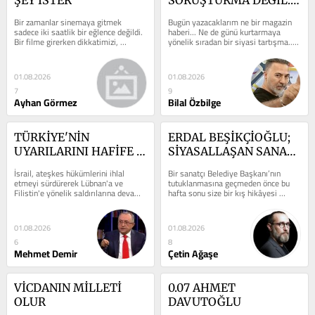
MİLLETİN VİCDANI!
Bir zamanlar sinemaya gitmek 
Bugün yazacaklarım ne bir magazin 
sadece iki saatlik bir eğlence değildi. 
haberi... Ne de günü kurtarmaya 
Bir filme girerken dikkatimizi, 
yönelik sıradan bir siyasi tartışma... 
sabrımızı ve duygularımızı da 
Bugün konuşulan mesele; enkaz...
yanımızda...
01.08.2026
01.08.2026
7
9
Ayhan Görmez
Bilal Özbilge
TÜRKİYE'NİN 
ERDAL BEŞİKÇİOĞLU; 
UYARILARINI HAFİFE 
SİYASALLAŞAN SANAT, 
ALMAYIN; BU İSRAİL 
BİR EKMEK VE BİR 
İsrail, ateşkes hükümlerini ihlal 
Bir sanatçı Belediye Başkanı’nın 
İÇİN HAYAT MEMAT 
HAYAT HİKAYESİ
etmeyi sürdürerek Lübnan'a ve 
tutuklanmasına geçmeden önce bu 
Filistin'e yönelik saldırılarına devam 
hafta sonu size bir kış hikâyesi 
MESELESİDİR!
ediyor. Her yeni...
anlatmak istiyorum. Uzun yıllar...
01.08.2026
01.08.2026
6
8
Mehmet Demir
Çetin Ağaşe
VİCDANIN MİLLETİ 
0.07 AHMET 
OLUR
DAVUTOĞLU