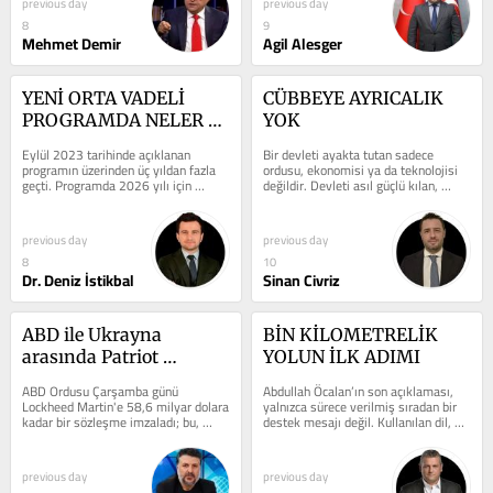
previous day
previous day
8
9
Mehmet Demir
Agil Alesger
YENİ ORTA VADELİ 
CÜBBEYE AYRICALIK 
PROGRAMDA NELER 
YOK
OLMALI (2027-2029)
Eylül 2023 tarihinde açıklanan 
Bir devleti ayakta tutan sadece 
programın üzerinden üç yıldan fazla 
ordusu, ekonomisi ya da teknolojisi 
geçti. Programda 2026 yılı için 
değildir. Devleti asıl güçlü kılan, 
enflasyon tahmini tek haneli olarak...
adalet sistemine duyulan güvendir....
previous day
previous day
8
10
Dr. Deniz İstikbal
Sinan Civriz
ABD ile Ukrayna 
BİN KİLOMETRELİK 
arasında Patriot 
YOLUN İLK ADIMI
çıkmazı
ABD Ordusu Çarşamba günü 
Abdullah Öcalan’ın son açıklaması, 
Lockheed Martin'e 58,6 milyar dolara 
yalnızca sürece verilmiş sıradan bir 
kadar bir sözleşme imzaladı; bu, 
destek mesajı değil. Kullanılan dil, 
şimdiye kadar imzalanan en büyük 
seçilen kavramlar ve...
Patriot...
previous day
previous day