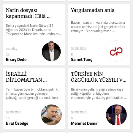
Narin dosyası 
Yargılamadan anla
kapanmadı! Hâlâ 
cevaplanmayan sorular 
Bazen insanların yanında oluruz ama 
Sekiz yaşındaki Narin Güran, 21 
onların ne hissettiğini gerçekten fark 
var...
Ağustos 2024’te Diyarbakır’ın 
etmeyiz.. Bir arkadaşımızın 
Tavşantepe Mahallesi’nde kayboldu. 
sessizliğinin, bir yabancının...
Türkiye, 19 gün boyunca ondan 
gelecek...
monday
02.08.2026
20
8
Ersoy Dede
Samet Tunç
İSRAİLLİ 
TÜRKİYE'NİN 
DİPLOMATTAN 
ÖZGÜRLÜK YÜZYILI VE 
TÜRKİYE İTİRAFI! 
SESSİZ DEVRİM
Tarih bazen öyle bir noktaya gelir ki, 
Bir ülkenin gelişmişliği sadece inşa 
NETENYAHU 
yıllarca görmezden gelmeye 
ettiği köprülerle, büyüyen 
çalıştığınız bir gerçeği sonunda kendi 
ekonomisiyle ya da dış politikadaki 
CEPHESİNDE 
kaleminizle yazmak zorunda...
nüfuzuyla ölçülmez. Bir milletin...
RAHATSIZLIK YARATTI
02.08.2026
02.08.2026
10
9
Bilal Özbilge
Mehmet Demir