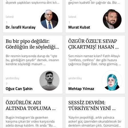
diyerek yaptıkları soykırıma dini kılıf 
geçiren kudretli bir çağrıdır da. Biz 
uydurmaya çalışıyor. Bu...
çoğu zaman kaderi,...
latest
latest
1
1
Dr. İsrafil Kuralay
Murat Kubat
Bu bir pipo değildir: 
ÖZGÜR ÖZEL’E SEVAP 
Gördüğün ile söylediğin 
ÇIKARTMIŞ! HASAN 
arasında
CEMAL DAMDAN MI 
Bir resmin karşısında durup da "işte 
Sen misin namaz kılan? Fatih Altaylı 
DÜŞTÜ?
bu, gördüğüm şeydir" demek, insanın 
“confess, confess” der gibi huzura 
kendine söylediği masum 
çağırınca Özgür Özel, rahip görmüş 
yalanlardan biridir belki de....
Hıristiyan’a dönmüş...
yesterday
yesterday
7
7
Oğuz Can Şahin
Mehtap Yılmaz
ÖZGÜRLÜK ADI 
SESSİZ DEVRİM: 
ALTINDA TOPLUMA 
TÜRKİYE'NİN YENİ 
AHLAKSIZLIK 
SIKLET MERKEZİ VE 21. 
Bugün Instagram'da gezerken 
Yüzyılın jeopolitiği, artık yalnızca 
PAZARLANAMAZ!
YÜZYIL STRATEJİSİ
karşıma çıkan bir video karşısında 
askerî güç üzerinden okunabilecek bir 
adeta donup kaldım. İlk anda "Bu 
denklem olmaktan çıktı. Günümüzde 