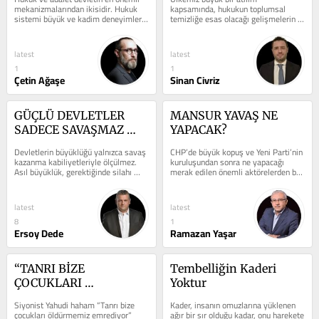
mekanizmalarından ikisidir. Hukuk 
kapsamında, hukukun toplumsal 
sistemi büyük ve kadim deneyimlerin 
temizliğe esas olacağı gelişmelerin 
sonucunda toplumu ortak bir 
her gün somut olarak yaşandığı 
yaşayış...
günlerden...
latest
latest
1
1
Çetin Ağaşe
Sinan Civriz
GÜÇLÜ DEVLETLER 
MANSUR YAVAŞ NE 
SADECE SAVAŞMAZ 
YAPACAK?
İŞTE YENİ 
Devletlerin büyüklüğü yalnızca savaş 
CHP’de büyük kopuş ve Yeni Parti’nin 
TÜRKİYE’NİN BARIŞ 
kazanma kabiliyetleriyle ölçülmez. 
kuruluşundan sonra ne yapacağı 
Asıl büyüklük, gerektiğinde silahı 
merak edilen önemli aktörelerden biri 
SENEDİ
susturacak iradeyi ortaya...
belki de en önemlisi Mansur...
latest
latest
8
1
Ersoy Dede
Ramazan Yaşar
“TANRI BİZE 
Tembelliğin Kaderi 
ÇOCUKLARI 
Yoktur
ÖLDÜRMEMİZİ 
Siyonist Yahudi haham “Tanrı bize 
Kader, insanın omuzlarına yüklenen 
EMREDİYOR”
çocukları öldürmemiz emrediyor” 
ağır bir sır olduğu kadar, onu harekete 