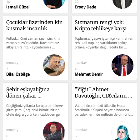
10
20
İsmail Güzel
Ersoy Dede
Çocuklar üzerinden kin 
Sızmanın rengi yok: 
kusmak insanlık 
Kripto tehlikeye karşı 
değildir!
amansız dikkat
Futbol... Kimi zaman sevincin, kimi 
Toplumsal yapıyı içten içe kemiren en 
zaman hüznün adıdır. Kazanırsınız 
tehlikeli yapılar, varlıklarını açıkça 
alkışlanırsınız, kaybedersiniz 
ortaya koyanlar değil; adeta bir 
eleştirilirsiniz. Başkanlar, teknik...
istihbarat örgütü gibi...
monday
monday
7
4
Bilal Özbilge
Mehmet Demir
Şehir eşkıyalığına 
"Yiğit" Ahmet 
dönen çakar 
Davutoğlu, CIA'cıların 
magandalığı
Küçük Cem'i, TGRT
Geçtiğimiz yıllarda komşu bir ülkeye 
Vallahi ömrümüzü tükettin Hoca, 
gitmiştim. Çarşıdaki işimizi bitirip 
ömrümüzü! Siyasi hayatın boyunca 
otele doğru yürürken, caddeden gelen 
partidekilerin de milletin de ömrünü 
yaklaşık 20 araçlık...
tükettin. Bir sen, iki Bülent...
monday
monday
6
6