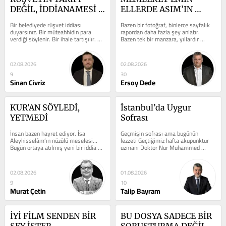
DEĞİL, İDDİANAMESİ 
ELLERDE ASIM’IN 
GİBİ BİR İFADE
NESLİ GELİYOR
Bir belediyede rüşvet iddiası 
Bazen bir fotoğraf, binlerce sayfalık 
duyarsınız. Bir müteahhidin para 
rapordan daha fazla şey anlatır. 
verdiği söylenir. Bir ihale tartışılır. 
Bazen tek bir manzara, yıllardır 
Bunlar Türkiye’nin ne yazık ki...
kurulan bütün karamsar cümleleri...
02.08.2026
02.08.2026
9
30
Sinan Civriz
Ersoy Dede
KUR’AN SÖYLEDİ, 
İstanbul’da Uygur 
YETMEDİ
Sofrası
İnsan bazen hayret ediyor. İsa 
Geçmişin sofrası ama bugünün 
Aleyhisselâm’ın nüzûlü meselesi… 
lezzeti Geçtiğimiz hafta akupunktur 
Bugün ortaya atılmış yeni bir iddia 
uzmanı Doktor Nur Muhammed 
değildir. Resûlullah...
Uyguroğlu hocam ile Uygur mutfağını 
yakından...
02.08.2026
01.08.2026
9
10
Murat Çetin
Talip Bayram
İYİ FİLM SENDEN BİR 
BU DOSYA SADECE BİR 
ŞEY İSTER
SORUŞTURMA DEĞİL... 