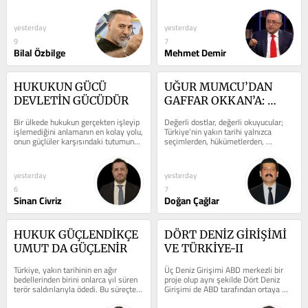
kesin yapay zekâ ile...
devletlerin uluslararası...
yesterday
yesterday
9
7
Bilal Özbilge
Mehmet Demir
HUKUKUN GÜCÜ 
UĞUR MUMCU’DAN 
DEVLETİN GÜCÜDÜR
GAFFAR OKKAN’A: 
TERÖRÜN İSTEMEDİĞİ 
Bir ülkede hukukun gerçekten işleyip 
Değerli dostlar, değerli okuyucular; 
TÜRKİYE
işlemediğini anlamanın en kolay yolu, 
Türkiye’nin yakın tarihi yalnızca 
onun güçlüler karşısındaki tutumuna 
seçimlerden, hükümetlerden, 
bakmaktır. Kanunlar...
darbelerden ve siyasi kavgalardan 
ibaret...
yesterday
yesterday
6
7
Sinan Civriz
Doğan Çağlar
HUKUK GÜÇLENDİKÇE 
DÖRT DENİZ GİRİŞİMİ 
UMUT DA GÜÇLENİR
VE TÜRKİYE-II
Türkiye, yakın tarihinin en ağır 
Üç Deniz Girişimi ABD merkezli bir 
bedellerinden birini onlarca yıl süren 
proje olup aynı şekilde Dört Deniz 
terör saldırılarıyla ödedi. Bu süreçte 
Girişimi de ABD tarafından ortaya 
binlerce insan hayatını...
konulan bir projedir. Bu proje ABD...