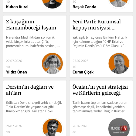
10
10
Kuban Kural
Başak Canda
Z kuşağının 
Yeni Parti: Kurumsal 
Hamamböceği İsyanı
kopuş mu siyasi 
süreklilik mi?
Narendra Modi iktidarı son on iki 
Yaklaşık bir ay önce Birikim Haftalık 
yılda birçok kriz atlattı. Çiftçi 
için kaleme aldığım “CHP Krizi ve 
protestoları, muhalefetin baskısı, 
Rejimin Dönüşümü: Dört Olasılık” 
ekonomik sıkıntılar ve dini...
başlıklı yazıda,...
27.07.2026
27.07.2026
10
10
Yıldız Önen
Cuma Çiçek
Dersim’in dağları ve 
Öcalan’ın yeni stratejisi 
ah’ları
ve Kürtlerin geleceği
Gülistan Doku cinayeti artık sır değil. 
Tarih bazen toplumları sadece sorun 
Tıpkı Dersim’de yaşananlar gibi. 
çözmeye değil, kendilerini yeniden 
Kayıp kızlar gibi. Gülistan Doku 
tanımlamaya zorlar. Bugün Kürtler de 
Dersim’in son kayıp...
böyle bir eşiğin önünde...
26.07.2026
26.07.2026
10
40