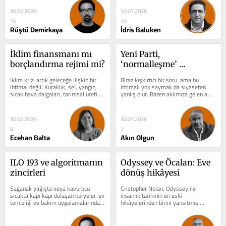
30.07.2026
30.07.2026
10
10
Rüştü Demirkaya
İdris Baluken
İklim finansmanı mı 
Yeni Parti, 
borçlandırma rejimi mi?
‘normalleşme’ 
siyasetine döner mi?
İklim krizi artık geleceğe ilişkin bir 
Biraz kışkırtıcı bir soru  ama bu 
ihtimal değil. Kuraklık, sel, yangın, 
ihtimali yok saymak da siyaseten 
sıcak hava dalgaları, tarımsal üretim 
yanlış olur. Bazen aklımıza gelen ama 
kayıpları, su...
dillendirmek istemediğimiz...
30.07.2026
30.07.2026
8
7
Ecehan Balta
Akın Olgun
ILO 193 ve algoritmanın 
Odyssey ve Öcalan: Eve 
zincirleri
dönüş hikâyesi
Sağanak yağışta veya kavurucu 
Cristopher Nolan, Odyssey ile 
sıcakta kapı kapı dolaşan kuryeler, ev 
insanlık tarihinin en eski 
temizliği ve bakım uygulamalarında 
hikâyelerinden birini yansıtmış 
çalışan kadınlar, ekran...
beyazperdeye. Elbette ki yeni çağın 
ruhuna uygun...