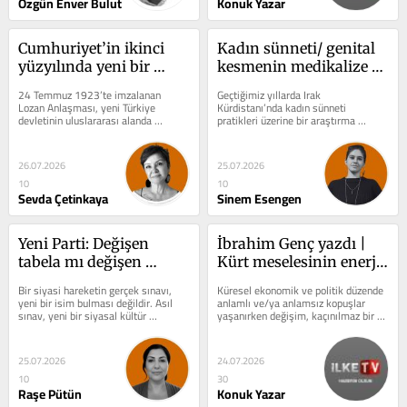
Özgün Enver Bulut
Konuk Yazar
Cumhuriyet’in ikinci 
Kadın sünneti/ genital 
yüzyılında yeni bir 
kesmenin medikalize 
hikaye mümkün mü?
edilmesi pratiği 
24 Temmuz 1923’te imzalanan 
Geçtiğimiz yıllarda Irak 
sonlandırmaz
Lozan Anlaşması, yeni Türkiye 
Kürdistanı’nda kadın sünneti 
devletinin uluslararası alanda 
pratikleri üzerine bir araştırma 
tanınmasını sağlayan diplomatik bir 
yayımladım (1). Araştırmam, ilişki 
belge değildi...
içinde...
26.07.2026
25.07.2026
10
10
Sevda Çetinkaya
Sinem Esengen
Yeni Parti: Değişen 
İbrahim Genç yazdı | 
tabela mı değişen 
Kürt meselesinin enerji 
siyaset mi?
jeopolitiği
Bir siyasi hareketin gerçek sınavı, 
Küresel ekonomik ve politik düzende 
yeni bir isim bulması değildir. Asıl 
anlamlı ve/ya anlamsız kopuşlar 
sınav, yeni bir siyasal kültür 
yaşanırken değişim, kaçınılmaz bir 
üretebilmesidir. Çünkü tabelalar...
sonuç oluveriyor haliyle. Mevcut...
25.07.2026
24.07.2026
10
30
Raşe Pütün
Konuk Yazar