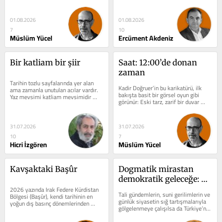
AB’nin de sınırı kabul...
01.08.2026
01.08.2026
7
10
Müslüm Yücel
Ercüment Akdeniz
Bir katliam bir şiir
Saat: 12:00’de donan 
zaman
Tarihin tozlu sayfalarında yer alan 
Kadir Doğruer’in bu karikatürü, ilk 
ama zamanla unutulan acılar vardır. 
bakışta basit bir görsel oyun gibi 
Yaz mevsimi katliam mevsimidir 
görünür: Eski tarz, zarif bir duvar 
sanki.bu topraklarda.Yıllar önce 
saati ve kadranda tekrar eden...
1943...
31.07.2026
31.07.2026
10
7
Hicri İzgören
Müslüm Yücel
Kavşaktaki Başûr
Dogmatik mirastan 
demokratik geleceğe: 
2026 yazında Irak Federe Kürdistan 
Keskin viraj
Tali gündemlerin, suni gerilimlerin ve 
Bölgesi (Başûr), kendi tarihinin en 
günlük siyasetin sığ tartışmalarıyla 
yoğun dış basınç dönemlerinden 
gölgelenmeye çalışılsa da Türkiye’nin 
birini, iç siyasetinin en uzun felç...
önünde duran en...