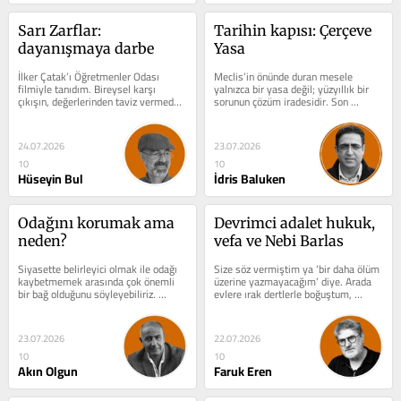
Sarı Zarflar: 
Tarihin kapısı: Çerçeve 
dayanışmaya darbe
Yasa
İlker Çatak’ı Öğretmenler Odası 
Meclis’in önünde duran mesele 
filmiyle tanıdım. Bireysel karşı 
yalnızca bir yasa değil; yüzyıllık bir 
çıkışın, değerlerinden taviz vermeden 
sorunun çözüm iradesidir. Son 
yaşamanın zorluklarını...
haftalarda Barış ve Demokratik 
Toplum...
24.07.2026
23.07.2026
10
10
Hüseyin Bul
İdris Baluken
Odağını korumak ama 
Devrimci adalet hukuk, 
neden?
vefa ve Nebi Barlas
Siyasette belirleyici olmak ile odağı 
Size söz vermiştim ya ‘bir daha ölüm 
kaybetmemek arasında çok önemli 
üzerine yazmayacağım’ diye. Arada 
bir bağ olduğunu söyleyebiliriz. 
evlere ırak dertlerle boğuştum, 
Odağınızdan koptuğunuzda, 
boğuşuyorum. Yine ölüm vesile...
kendinizi...
23.07.2026
22.07.2026
10
10
Akın Olgun
Faruk Eren