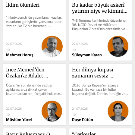
İklim ölümleri
Bu kadar büyük askerî 
yatırım niye ve kiminle 
* ilketv.com.tr’de yayımlanan yazılar, 
savaşmak için?
7-8 Temmuz tarihlerinde düzenlenen 
yazarların görüşlerini yansıtmaktadır. 
36. NATO Devlet ve Hükûmet 
Yazılar İlke TV’nin kurumsal 
Başkanları Zirvesi’nin öncesinde ve 
bakışıyla...
sonrasında en çok tartışılan konular...
22.07.2026
22.07.2026
10
10
Mehmet Horuş
Süleyman Karan
İnce Memed’den 
Her dünya kupası 
Öcalan’a: Adalet 
zamanın sessiz 
arayışından pozitif 
otobiyografisidir
Öcalan’ın son dönemde yaptığı 
2026 Dünya Kupası’nı İspanya 
hukuka
açıklamalarda dikkat çeken 
kazandı. Bu yalnızca bir futbol 
kavramlardan biri, “negatif hukukun 
başarısı değildi. Tarihin, kimliğin ve 
pozitif hukuka dönüşmesi”...
değişen dünyanın yeniden...
22.07.2026
21.07.2026
10
10
Müslüm Yücel
Raşe Pütün
Barış Buluşması: O 
“Çerkesler, 