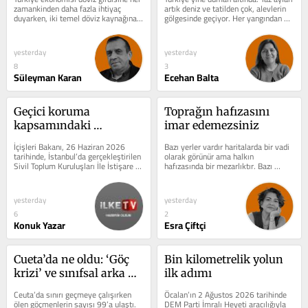
zamankinden daha fazla ihtiyaç 
artık deniz ve tatilden çok, alevlerin 
duyarken, iki temel döviz kaynağına 
gölgesinde geçiyor. Her yangından 
ilişkin gelen 2026 Haziran verileri,...
sonra aynı tartışmalar...
yesterday
yesterday
8
3
Süleyman Karan
Ecehan Balta
Geçici koruma 
Toprağın hafızasını 
kapsamındaki 
imar edemezsiniz
göçmenlere çalışma izni 
İçişleri Bakanı, 26 Haziran 2026 
Bazı yerler vardır haritalarda bir vadi 
muafiyeti ne anlama 
tarihinde, İstanbul’da gerçekleştirilen 
olarak görünür ama halkın 
Sivil Toplum Kuruluşları İle İstişare 
hafızasında bir mezarlıktır. Bazı 
geliyor?
Toplantısı’nda...
yerler vardır üzerinden yol geçer,...
yesterday
yesterday
6
2
Konuk Yazar
Esra Çiftçi
Cueta’da ne oldu: ‘Göç 
Bin kilometrelik yolun 
krizi’ ve sınıfsal arka 
ilk adımı
plan
Ceuta’da sınırı geçmeye çalışırken 
Öcalan’ın 2 Ağustos 2026 tarihinde 
ölen göçmenlerin sayısı 99’a ulaştı. 
DEM Parti İmralı Heyeti aracılığıyla 