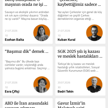
mayının orada ne işi 
kaybettiğimiz sadece 
vardı?
kültürümüz değil!”
Savaşın ve ekolojik yıkımın ardından 
Yaz ayları Çerkesler için genel de köy 
sık sık aynı cümleyi duyarız: “Orada 
düğünleri ve çeşitli Çerkes 
ne işi vardı?” Mayına basan köylüye, 
derneklerinin organize ettiği 
orman yangınının...
festivaller ile geçer. İnsanların yaz...
21.07.2026
21.07.2026
10
10
Ecehan Balta
Kuban Kural
“Başımız dik” demek …
SGK 2025 yılı iş kazası 
ve meslek hastalıkları 
“Başımız dik” Bu ülkede bazı 
istatistikleri
Türkiye’de iş kazası ve meslek 
cümleler vardır; söylendiği anda 
hastalığı yıllık istatistikleri, Sosyal 
yalnızca bugünü anlatmaz. Geçmişi 
Güvenlik Kurumunun (SGK) web 
de ayağa kaldırır. Hasan Atilla...
sayfasında duyuruluyor. Birkaç gün...
21.07.2026
20.07.2026
10
30
Esra Çiftçi
Bedri Tekin
ABD ile İran arasındaki 
Gavur İzmir’in 
savaşın çıkmazı
Malatyalı şairi