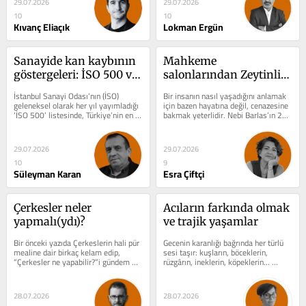
29.07.2026
29.07.2026
10
10
Kıvanç Eliaçık
Lokman Ergün
Sanayide kan kaybının 
Mahkeme 
göstergeleri: İSO 500 ve 
salonlarından Zeytinli 
iSO ikinci 500
Mezarlığı’na
İstanbul Sanayi Odası’nın (İSO) 
Bir insanın nasıl yaşadığını anlamak 
geleneksel olarak her yıl yayımladığı 
için bazen hayatına değil, cenazesine 
‘İSO 500’ listesinde, Türkiye’nin en 
bakmak yeterlidir. Nebi Barlas’ın 21 
büyük sanayi devleri,...
Temmuz’da Zeytinli...
29.07.2026
29.07.2026
10
9
Süleyman Karan
Esra Çiftçi
Çerkesler neler 
Acıların farkında olmak 
yapmalı(ydı)?
ve trajik yaşamlar
Bir önceki yazıda Çerkeslerin hali pür 
Gecenin karanlığı bağrında her türlü 
mealine dair birkaç kelam edip, 
sesi taşır: kuşların, böceklerin, 
“Çerkesler ne yapabilir?”i gündem 
rüzgârın, ineklerin, köpeklerin… 
edelim demiştik. Bu konunun hem...
Kamera yüzlerine...
28.07.2026
28.07.2026