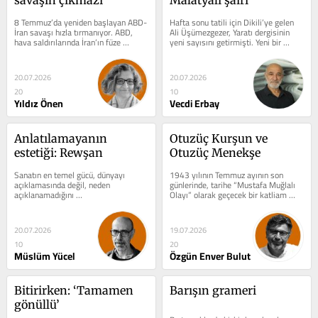
8 Temmuz’da yeniden başlayan ABD-
Hafta sonu tatili için Dikili’ye gelen 
İran savaşı hızla tırmanıyor. ABD, 
Ali Üşümezgezer, Yaratı dergisinin 
hava saldırılarında İran’ın füze 
yeni sayısını getirmişti. Yeni bir 
depolarını, hava savunma...
haberi de vardı Ali’nin....
20.07.2026
20.07.2026
20
10
Yıldız Önen
Vecdi Erbay
Anlatılamayanın 
Otuzüç Kurşun ve 
estetiği: Rewşan
Otuzüç Menekşe
Sanatın en temel gücü, dünyayı 
1943 yılının Temmuz ayının son 
açıklamasında değil, neden 
günlerinde, tarihe “Mustafa Muğlalı 
açıklanamadığını 
Olayı” olarak geçecek bir katliam 
hissettirebilmesinde yatar. Akıl, 
yaşandı. Ahmed Arif “Otuzüç...
varoluşu çözmeye...
20.07.2026
19.07.2026
10
20
Müslüm Yücel
Özgün Enver Bulut
Bitirirken: ‘Tamamen 
Barışın grameri
gönüllü’