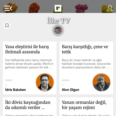
menu_open
İlke TV
Yasa eleştirisi ile barış 
Barış karşıtlığı, çene ve 
ihtimali arasında
tetik
Son haftalarda kalıcı barış istemiyle 
Barış bir insan hakkıdır ve eğer 
kaleme alınan birçok yazıda, Meclis’e 
hakikati buradan kurarsak, karşısında 
gelmesi beklenen yasanın bir kök 
duranların pozisyonlarını daha net 
yasa olması gerektiği; bu...
görmüş oluruz. “Barış”...
latest
latest
1
1
İdris Baluken
Akın Olgun
İki döviz kaynağından 
Yanan ormanlar değil, 
da sıkıntılı veriler 
bir yaşam rejimi
geliyor
Türkiye ekonomisi döviz girdisine her 
Türkiye yine duman altında. Yaz ayları 