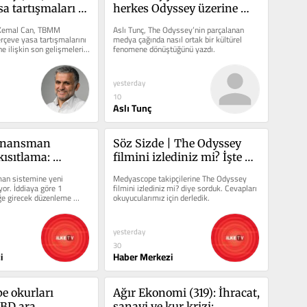
a tartışmaları | 
herkes Odyssey üzerine 
arti ayrışması
konuşuyor?
Kemal Can, TBMM 
Aslı Tunç, The Odyssey’nin parçalanan 
çeve yasa tartışmalarını 
medya çağında nasıl ortak bir kültürel 
 ilişkin son gelişmeleri 
fenomene dönüştüğünü yazdı.
yesterday
10
Aslı Tunç
inansman 
Söz Sizde | The Odyssey 
ısıtlama: 
filmini izlediniz mi? İşte 
ayısı 
cevaplarınız
an sistemine yeni 
Medyascope takipçilerine The Odyssey 
or
yor. İddiaya göre 1 
filmini izlediniz mi? diye sorduk. Cevapları 
ğe girecek düzenleme 
okuyucularımız için derledik.
ı kısıtlayacak.
yesterday
30
i
Haber Merkezi
 okurları 
Ağır Ekonomi (319): İhracat, 
BD ara 
sanayi ve kur krizi: 