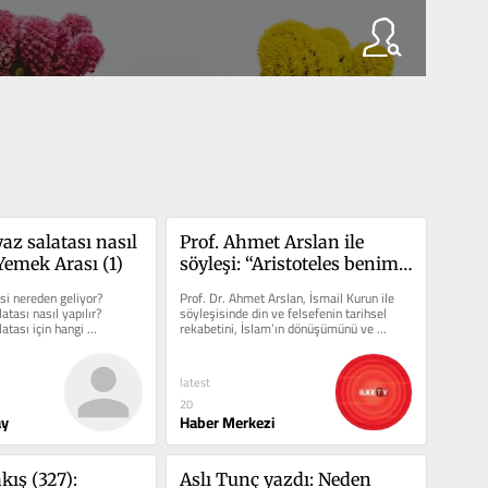
z salatası nasıl 
Prof. Ahmet Arslan ile 
Yemek Arası (1)
söyleşi: “Aristoteles benim 
için peygamberden daha 
si nereden geliyor? 
Prof. Dr. Ahmet Arslan, İsmail Kurun ile 
üstün”
tası nasıl yapılır? 
söyleşisinde din ve felsefenin tarihsel 
tası için hangi 
rekabetini, İslam’ın dönüşümünü ve 
kiyor?
modern dünyada...
latest
20
ay
Haber Merkezi
ış (327): 
Aslı Tunç yazdı: Neden 