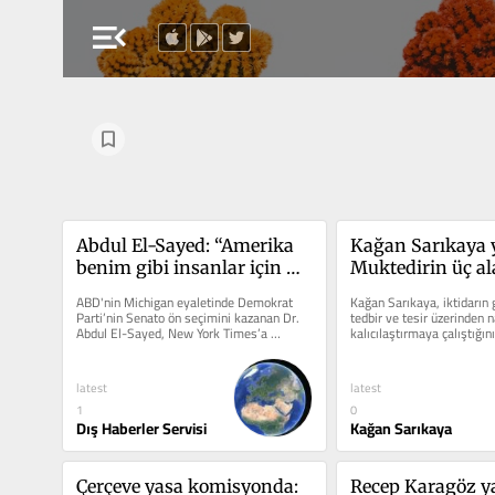
menu_open
Abdul El-Sayed: “Amerika 
Kağan Sarıkaya y
benim gibi insanlar için 
Muktedirin üç al
yeterince büyük”
ABD'nin Michigan eyaletinde Demokrat 
Kağan Sarıkaya, iktidarın g
Parti’nin Senato ön seçimini kazanan Dr. 
tedbir ve tesir üzerinden na
Abdul El-Sayed, New York Times’a 
kalıcılaştırmaya çalıştığın
açıklamalarda bulundu.
topluma yansımalarını yaz
latest
latest
1
0
Dış Haberler Servisi
Kağan Sarıkaya
Çerçeve yasa komisyonda: 
Recep Karagöz ya