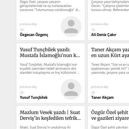
Özgür Özel, çerçeve yasanın 
Çerçeve yasa tartışmaların
zemininde çözülmesine 
popülizm yapma
görüşmelerinde ne oy kullanacakları 
Özcan, "Çatışma çözümler
sorusuna “Tutumumuzu sürdüreceğiz” diye 
konusu olmaz. Referandum
yönelik tutumumuzu 
yanıt verdi.
popülizm yapmaktır" dedi.
sürdüreceğiz”
previous day
previous day
10
10
Özgecan Özgenç
Ali Deniz Çakır
Yusuf Tunçbilek yazdı: 
Taner Akçam yazd
Mustafa İslamoğlu’nun kot 
en uzun Kürt ay
pantolonlu ve akıllı saatli 
yenildi mi?
Yusuf Tunçbilek, Mustafa İslamoğlu'nun 
Taner Akçam "Son ve en uz
yeni tarzı
kıyafeti üzerinden hedef alınmasını dini 
ayaklanması yenildi mi?" ba
alandaki kutuplaşma ve linç kültürünün 
yazısında, çerçeve yasa ve
yansıması olarak yorumladı.
meselesinde yeni dönemi d
previous day
previous day
20
20
Yusuf Tunçbilek
Taner Akçam
Mazlum Vesek yazdı | Suat 
Özgür Özel şehit 
Derviş’in keşfedilen tefrika 
ve gazileri ziyaret 
romanları: Filiz Hataylı’yı 
çerçeve yasayla ilg
İthaki, Suat Derviş’in unutulmuş iki 
Özgür Özel şehit yakınları v