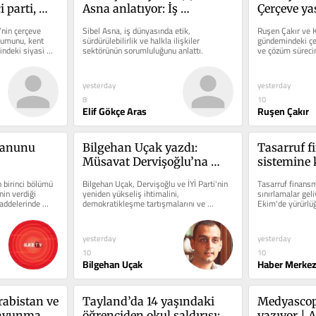
 parti, 
Asna anlatıyor: İş 
Çerçeve yas
irsiz: 
dünyasında etik, 
CHP-YENİ P
nin çerçeve 
Sibel Asna, iş dünyasında etik, 
Ruşen Çakır ve 
ktidar 
sürdürülebilirlik ve 
tumunu, kent 
sürdürülebilirlik ve halkla ilişkiler 
gündemindeki çer
ndeki siyasi 
sektörünün sorumluluğunu anlattı.
ve çözüm sürecine
greenwashing
değerlendirdi.
yesterday
yesterday
8
10
Elif Gökçe Aras
Ruşen Çakır
anunu 
Bilgehan Uçak yazdı: 
Tasarruf f
Müsavat Dervişoğlu’na 
sistemine k
destek ve bir eleştiri
Sözleşme s
birinci bölümü 
Bilgehan Uçak, Dervişoğlu ve İYİ Parti'nin 
Tasarruf finansm
sınırlanıy
n verdiği 
yeniden yükseliş ihtimalini, 
sınırlamalar geli
addelerinde 
demokratikleşme tartışmalarını ve 
Ekim'de yürürlü
Mansur Yavaş senaryosunu yazdı.
sözleşme sayısın
yesterday
yesterday
10
10
Bilgehan Uçak
Haber Merkez
abistan ve 
Tayland’da 14 yaşındaki 
Medyascope
savunma 
öğrenciden okul saldırısı: 
yazıyor | A