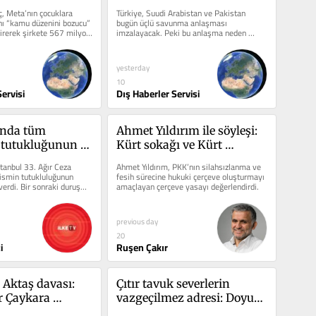
anlaşması imzalayacak
ç, Meta’nın çocuklara 
Türkiye, Suudi Arabistan ve Pakistan 
ını “kamu düzenini bozucu” 
bugün üçlü savunma anlaşması 
irerek şirkete 567 milyon 
imzalayacak. Peki bu anlaşma neden 
önemli?
yesterday
10
ervisi
Dış Haberler Servisi
nda tüm 
Ahmet Yıldırım ile söyleşi: 
 tutukluğunun 
Kürt sokağı ve Kürt 
arar verildi
hareketinin sürece bakışı 
tanbul 33. Ağır Ceza 
Ahmet Yıldırım, PKK’nın silahsızlanma ve 
değişiyor mu?
smin tutukluluğunun 
fesih sürecine hukuki çerçeve oluşturmayı 
erdi. Bir sonraki duruşma 
amaçlayan çerçeve yasayı değerlendirdi.
pılacak.
previous day
20
i
Ruşen Çakır
 Aktaş davası: 
Çıtır tavuk severlerin 
 Çaykara 
vazgeçilmez adresi: Doyuyo 
ahliye kararı
ile lezzet buluşuyor!