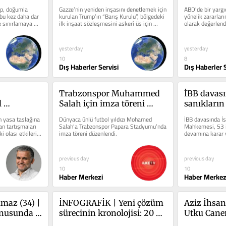
oluyla 
askerî üs inşaası oldu
ceza
p, doğumla 
Gazze’nin yeniden inşasını denetlemek için 
ABD'de bir yargı
 iki 
bu kez daha dar 
kurulan Trump’ın “Barış Kurulu”, bölgedeki 
yönelik zararlar
 sınırlamaya 
ilk inşaat sözleşmesini askerî üs için 
olarak değerlend
hazırladı.
dolar ceza verdi.
yesterday
yesterday
10
8
Dış Haberler Servisi
Dış Haberler S
Trabzonspor Muhammed 
İBB davası
 
Salah için imza töreni 
sanıkların
yor | 
düzenledi
devamına k
n yasa taslağına 
Dünyaca ünlü futbol yıldızı Mohamed 
İBB davasında İs
umladı
 tartışmaları 
Salah'a Trabzonspor Papara Stadyumu’nda 
Mahkemesi, 53 i
 olası etkilerini 
imza töreni düzenlendi.
devamına karar v
17 Ağustos'ta ya
previous day
previous day
10
10
Haber Merkezi
Haber Merkez
az (34) | 
İNFOGRAFİK | Yeni çözüm 
Aziz İhsan
onusunda 
sürecinin kronolojisi: 20 
Utku Caner
mek 
ayda neler yaşandı?
hakkında t