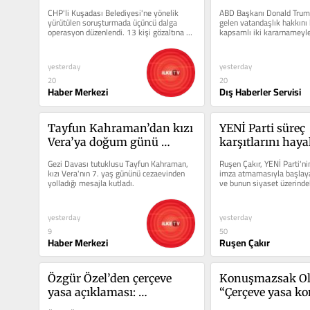
gözaltı
etmiyor: Doğum y
CHP'li Kuşadası Belediyesi'ne yönelik 
ABD Başkanı Donald Trum
vatandaşlığa karşı
yürütülen soruşturmada üçüncü dalga 
gelen vatandaşlık hakkını 
operasyon düzenlendi. 13 kişi gözaltına 
kapsamlı iki kararnameyle
kararname daha
alındı.
çalışıyor.
yesterday
yesterday
20
20
Haber Merkezi
Dış Haberler Servisi
Tayfun Kahraman’dan kızı 
YENİ Parti süreç 
Vera’ya doğum günü 
karşıtlarını hayal
mesajı: “Varlığınla hayatı 
kırıklığına uğratı
Gezi Davası tutuklusu Tayfun Kahraman, 
Ruşen Çakır, YENİ Parti'ni
güzelleştirdin, zor 
Ruşen Çakır yor
kızı Vera'nın 7. yaş gününü cezaevinden 
imza atmamasıyla başlayan
yolladığı mesajla kutladı.
ve bunun siyaset üzerindeki
günlerimde bana güç 
değerlendirdi.
verdin”
yesterday
yesterday
9
50
Haber Merkezi
Ruşen Çakır
Özgür Özel’den çerçeve 
Konuşmazsak Olm
yasa açıklaması: 
“Çerçeve yasa k
“Meselenin Meclis 
referandum iste