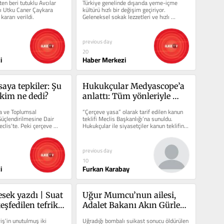
n beri tutuklu Avcılar 
Türkiye genelinde dışarıda yeme-içme 
ı Utku Caner Çaykara 
kültürü hızlı bir değişim geçiriyor. 
kararı verildi.
Geleneksel sokak lezzetleri ve hızlı 
tüketim alternatifleri,...
previous day
20
i
Haber Merkezi
aya tepkiler: Şu 
Hukukçular Medyascope’a 
kim ne dedi?
anlattı: Tüm yönleriyle 
çerçeve yasa
a ve Toplumsal 
“Çerçeve yasa” olarak tarif edilen kanun 
çlendirilmesine Dair 
teklifi Meclis Başkanlığı’na sunuldu. 
clis'te. Peki çerçeve 
Hukukçular ile siyasetçiler kanun teklifini 
nasıl?
değerlendirdi.
previous day
10
i
Furkan Karabay
ek yazdı | Suat 
Uğur Mumcu’nun ailesi, 
eşfedilen tefrika 
Adalet Bakanı Akın Gürlek 
Filiz Hataylı’yı 
ile görüştü
iş’in unutulmuş iki 
Uğradığı bombalı suikast sonucu öldürülen 