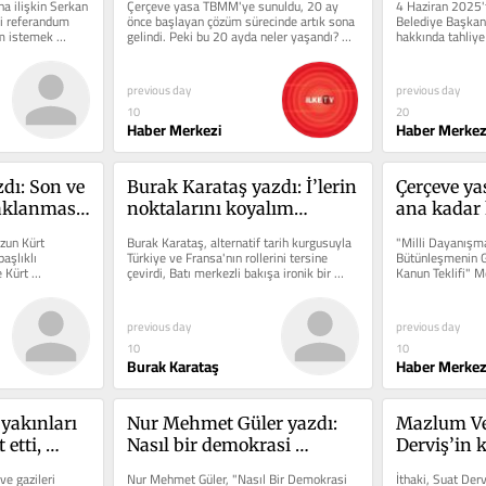
a ilişkin Serkan 
Çerçeve yasa TBMM'ye sunuldu, 20 ay 
4 Haziran 2025'te
ktır”
i referandum 
önce başlayan çözüm sürecinde artık sona 
Belediye Başkan
 istemek 
gelindi. Peki bu 20 ayda neler yaşandı? 
hakkında tahliye 
İşte grafiğimiz.
previous day
previous day
10
20
Haber Merkezi
Haber Merkez
ı: Son ve 
Burak Karataş yazdı: İ’lerin 
Çerçeve yas
aklanması 
noktalarını koyalım…
ana kadar 
un Kürt 
Burak Karataş, alternatif tarih kurgusuyla 
"Milli Dayanışm
şlıklı 
Türkiye ve Fransa'nın rollerini tersine 
Bütünleşmenin Gü
 Kürt 
çevirdi, Batı merkezli bakışa ironik bir 
Kanun Teklifi" Me
eğerlendirdi.
eleştiri getirdi.
yasaya tepkiler 
previous day
previous day
10
10
Burak Karataş
Haber Merkez
yakınları 
Nur Mehmet Güler yazdı: 
Mazlum Ves
etti, 
Nasıl bir demokrasi 
Derviş’in k
ili 
istiyoruz? -1
romanları: 
e gazileri 
Nur Mehmet Güler, "Nasıl Bir Demokrasi 
İthaki, Suat Derv