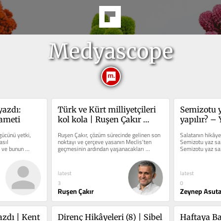
Medyascope
azdı: 
Türk ve Kürt milliyetçileri 
Semizotu ya
ameti
kol kola | Ruşen Çakır 
yapılır? – 
yorumladı
ücünü yetki, 
Ruşen Çakır, çözüm sürecinde gelinen son 
Salatanın hikâye
sıl 
noktayı ve çerçeve yasanın Meclis'ten 
Semizotu yaz sala
ı ve bunun 
geçmesinin ardından yaşanacakları 
Semizotu yaz sala
dı.
değerlendirdi.
malzemeler gere
latest
latest
3
0
Ruşen Çakır
Zeynep Asut
zdı | Kent 
Direnç Hikâyeleri (8) | Sibel 
Haftaya Bak