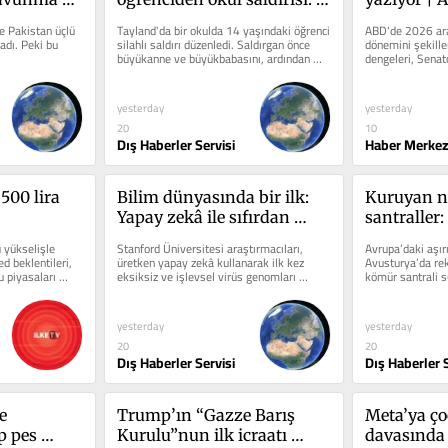
adı
Önce ailesini, sonra 
seçimlerine
e Pakistan üçlü 
Tayland'da bir okulda 14 yaşındaki öğrenci 
ABD'de 2026 ara 
öğretmenlerini öldürdü
Trump’ın i
dı. Peki bu 
silahlı saldırı düzenledi. Saldırgan önce 
dönemini şekille
büyükanne ve büyükbabasını, ardından 
dengeleri, Senato
ilk büyük 
öğretmenlerini öldürdü.
senaryoları anali
yesterday
yesterday
20
10
Dış Haberler Servisi
Haber Merkez
500 lira 
Bilim dünyasında bir ilk: 
Kuruyan ne
Yapay zekâ ile sıfırdan 
santraller:
virüs üretildi
sıcaklık re
ü yükselişle 
Stanford Üniversitesi araştırmacıları, 
Avrupa’daki aşırı
 beklentileri, 
üretken yapay zekâ kullanarak ilk kez 
Avusturya’da reko
 piyasaları 
eksiksiz ve işlevsel virüs genomları 
kömür santrali su
tasarladı.
kapatıldı.
yesterday
yesterday
20
20
Dış Haberler Servisi
Dış Haberler S
 
Trump’ın “Gazze Barış 
Meta’ya ço
 pes 
Kurulu”nun ilk icraatı 
davasında 