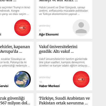
 giderken: 
Türkiye’de üretim alarm 
seçimleri Trump'ın ikinci 
Haluk Levent ve Öner Günçavdı, sanayi 
kinci döneminin 
veriyor
ndirecek. Kongre 
üretimi, enflasyonla mücadele politikaları 
 yarışı ve olası seçim 
ve Türkiye ekonomisinin yapısal 
sınavı
z edildi.
sorunlarını değerlendirdi.
yesterday
8
i
Ağır Ekonomi
hirler, kapanan 
Vakıf üniversitelerini 
 Avrupa’da 
gezdik: Altı vakıf 
korları kırılıyor
üniversitesi aynı geleceği 
 sıcaklar Slovakya ve 
Vakıf üniversitelerinin tanıtım günlerinde 
satıyor
r kırdı, Polonya’da iki 
öne çıkan vaatleri, kampüs deneyimini, 
 yetersizliği nedeniyle 
ücretleri ve kariyer odaklı eğitim anlayışını 
inceledik.
yesterday
10
ervisi
Haber Merkezi
cuk güvenliği 
Türkiye, Suudi Arabistan ve 
567 milyon dolar 
Pakistan ortak savunma 