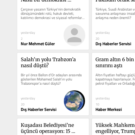
istiyoruz? – II | Türkiye 
anlaşması imzal
Çerçeve yasanın Türkiye'nin demokratik 
Türkiye, Suudi Arabistan v
demokratik dönüşümü 
dönüşümündeki rolü, hukuk devleti, 
savunma anlaşması imzala
katılımcı demokrasi ve siyasal reformlar 
anlaşma neden önemli?
başaracak mı?
analiz ediliyor.
yesterday
yesterday
2
20
Nur Mehmet Güler
Dış Haberler Servisi
Salah’ın yolu Trabzon’a 
Gram altın 6 bin 
nasıl düştü?
sınırını aştı
Bir yıl önce Ballon d’Or adayları arasında 
Altın fiyatları haftayı güçl
gösterilen Mohamed Salah’ın yolu 
kapatmaya hazırlanıyor. Fed
Trabzonspor’a nasıl düştü?
petrol fiyatları ve Ortadoğu
etkiliyor.
yesterday
yesterday
20
10
Dış Haberler Servisi
Haber Merkezi
Kuşadası Belediyesi’ne 
Yüksek Mahkeme
üçüncü operasyon: 15 
engelliyor, Trump