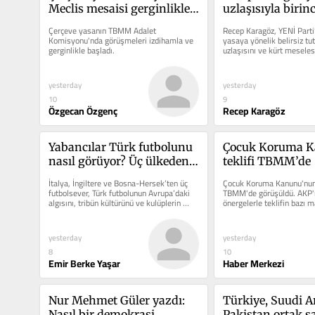
Meclis mesaisi gerginlikle 
uzlaşısıyla birinci
başladı
çerçeve yasada bel
Çerçeve yasanın TBMM Adalet 
Recep Karagöz, YENİ Parti’
YENİ Parti nasıl i
Komisyonu'nda görüşmeleri izdihamla ve 
yasaya yönelik belirsiz tu
gerginlikle başladı.
uzlaşısını ve kürt meselesi
olacak?
sorumluluğunu yazdı.
yesterday
yesterday
10
9
Özgecan Özgenç
Recep Karagöz
Yabancılar Türk futbolunu 
Çocuk Koruma K
nasıl görüyor? Üç ülkeden 
teklifi TBMM’de
taraftarlar Medyascope’a 
İtalya, İngiltere ve Bosna-Hersek’ten üç 
Çocuk Koruma Kanunu'nun 
anlattı
futbolsever, Türk futbolunun Avrupa’daki 
TBMM'de görüşüldü. AKP'ni
algısını, tribün kültürünü ve kulüplerin 
önergelerle teklifin bazı m
geleceğini anlattı.
değişikliğe gidildi.
yesterday
yesterday
8
10
Emir Berke Yaşar
Haber Merkezi
Nur Mehmet Güler yazdı: 
Türkiye, Suudi Ar
Nasıl bir demokrasi 
Pakistan ortak 