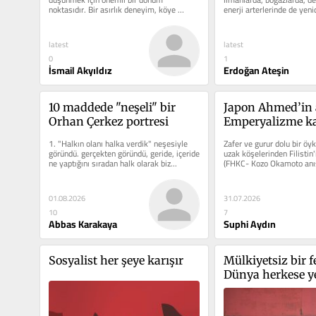
noktasıdır. Bir asırlık deneyim, köye 
enerji arterlerinde de yenide
ilişkin...
Giriş:...
latest
latest
0
1
İsmail Akyıldız
Erdoğan Ateşin
10 maddede "neşeli" bir 
Japon Ahmed’in 
Orhan Çerkez portresi
Emperyalizme ka
devrimciliği
1. "Halkın olanı halka verdik" neşesiyle 
Zafer ve gurur dolu bir öyk
göründü. gerçekten göründü, geride, içeride 
uzak köşelerinden Filistin'
ne yaptığını sıradan halk olarak biz...
(FHKC- Kozo Okamoto anısın
Halk Kurtuluş...
01.08.2026
31.07.2026
10
7
Abbas Karakaya
Suphi Aydın
Sosyalist her şeye karışır
Mülkiyetsiz bir fe
Dünya herkese y