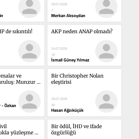
29.07.2026
7
in
Merkan Aksoydan
 de sıkıntılı!
AKP neden ANAP olmadı?
24.07.2026
10
İsmail Güney Yılmaz
pmalar ve 
Bir Christopher Nolan 
ruluş: Munzur 
eleştirisi
Doğa Festivali
20.07.2026
 - Özkan
30
Hasan Ağzıküçük
vil 
Bir ödül, İHD ve ifade 
kla yüzleşme 
özgürlüğü
ğu