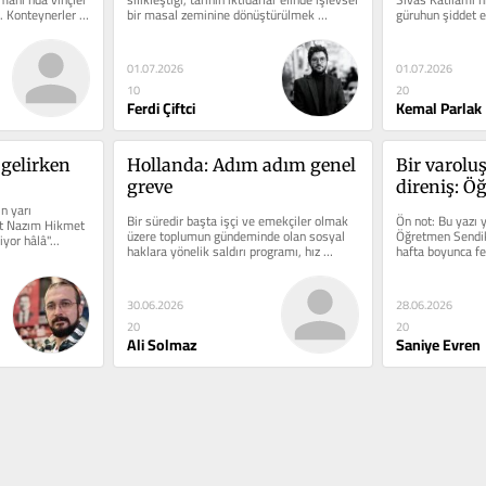
 Konteynerler 
bir masal zeminine dönüştürülmek 
güruhun şiddet e
istendiği bir zaman...
değerlendirmek, c
01.07.2026
01.07.2026
10
20
Ferdi Çiftci
Kemal Parlak
gelirken
Hollanda: Adım adım genel 
Bir varoluş
greve
direniş: Ö
 yarı 
ve beden
Bir süredir başta işçi ve emekçiler olmak 
Ön not: Bu yazı y
t Nazım Hikmet 
üzere toplumun gündeminde olan sosyal 
Öğretmen Sendika
yor hâlâ"...
haklara yönelik saldırı programı, hız 
hafta boyunca fe
kesmeden ve kapsamı...
nedeniyle Ankara
30.06.2026
28.06.2026
20
20
Ali Solmaz
Saniye Evren