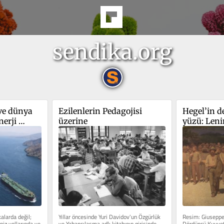
sendika.org
e dünya 
Ezilenlerin Pedagojisi 
Hegel’in de
erji 
üzerine
yüzü: Lenin
hesaplaşm
alarda değil; 
Yıllar öncesinde Yuri Davidov'un Özgürlük 
Resim: Giuseppe 
iz yollarında ve 
ve Yabancılaşma adlı kitabının girişinde 
Dördüncü Kuvvet 