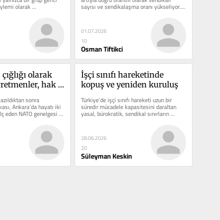
ylemi olarak 
sayısı ve sendikalaşma oranı yükseliyor. 
iddi bir...
Yeni...
01.07.2026
10
Osman Tiftikci
 çığlığı olarak 
İşçi sınıfı hareketinde 
ğretmenler, hak 
kopuş ve yeniden kuruluş
azıldıktan sonra 
Türkiye’de işçi sınıfı hareketi uzun bir 
sı, Ankara’da hayatı iki 
süredir mücadele kapasitesini daraltan 
lç eden NATO genelgesi 
yasal, bürokratik, sendikal sınırların 
’daki...
içerisine...
28.06.2026
20
Süleyman Keskin