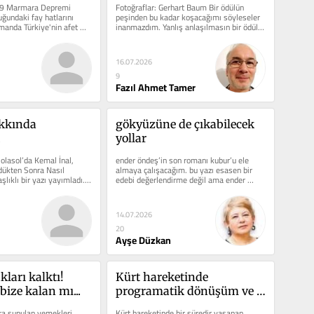
9 Marmara Depremi 
Fotoğraflar: Gerhart Baum Bir ödülün 
ğundaki fay hatlarını 
peşinden bu kadar koşacağımı söyleseler 
manda Türkiye'nin afet 
inanmazdım. Yanlış anlaşılmasın bir ödül 
ndaki...
almak için...
16.07.2026
9
Fazıl Ahmet Tamer
kkında 
gökyüzüne de çıkabilecek 
yollar
lasol’da Kemal İnal, 
ender öndeş’in son romanı kubur’u ele 
ükten Sonra Nasıl 
almaya çalışacağım. bu yazı esasen bir 
lıklı bir yazı yayımladı. 
edebi değerlendirme değil ama ender 
öndeş’in...
14.07.2026
20
Ayşe Düzkan
ları kalktı! 
Kürt hareketinde 
ize kalan mı...
programatik dönüşüm ve 
yeni kavramlar
ara sunulan yemekleri 
Kürt hareketinde bir süredir yaşanan 