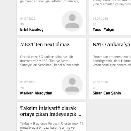
galibiyetleri ırkçılığa, kitleleri müşteriye, 
yine durmadan çalışıyordu.
stadyumları imar...
indiriliyor,...
04.07.2026
01.07.2026
30
20
Erbil Karakoç
Yusuf Yalçın
MEXT’ten next olmaz
NATO Ankara'ya 
Önceki yazı: 5G sadece daha hızlı bir 
"Amerikan emperyalizminin
internet mi? MESS (Türkiye Metal 
sömürgesiyiz, dedi Hikme
Sanayicileri Sendikası) kendi bünyesinde 
vatan hainliğine devam edi
dijital dönüşüm, 5G yapay...
01.07.2026
30.06.2026
20
20
Merkan Aksoydan
Sinan Can Şahin
Taksim İnisiyatifi olarak 
ortaya çıkan iradeye açık 
çağrı
Yaklaşık 9 ay önce Voltran’ı Oluşturmak[1] 
metaforuyla bir yazı kaleme almış ve 