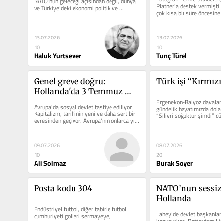
NATO’nun geleceği açısından değil, dünya 
Platner'a destek vermişti
ve Türkiye’deki ekonomi politik ve 
çok kısa bir süre öncesine
jeopolitik gelişmeler...
liberal solunun; Senatör...
13.07.2026
13.07.2026
10
10
Haluk Yurtsever
Tunç Türel
Genel greve doğru: 
Türk işi “Kırmızı
Hollanda'da 3 Temmuz 
grevi sermayeye güçlü bir 
Ergenekon-Balyoz davaları
Avrupa'da sosyal devlet tasfiye ediliyor 
gündelik hayatımızda dola
yanıt oldu
Kapitalizm, tarihinin yeni ve daha sert bir 
“Silivri soğuktur şimdi” cü
evresinden geçiyor. Avrupa'nın onlarca yıl 
dönemden itibaren aşağı..
boyunca...
09.07.2026
08.07.2026
10
20
Ali Solmaz
Burak Soyer
Posta kodu 304
NATO’nun sessiz 
Hollanda
Endüstriyel futbol, diğer tabirle futbol 
Lahey’de devlet başkanları
cumhuriyeti golleri sermayeye, 
konuşurken, Rotterdam Lim