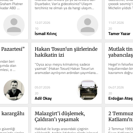
 Graham Platner 
Diyarbakır, Van'a gideceksiniz? Ulaşım 
çooook sevmiş! Ka
 kadar ABD 
tercihiniz ne olmalı ya da hangi ulaşım...
Michelin yıldızlı 
hazırladığı...
12.07.2026
11.07.2026
10
20
İsmail Kılınç
Tamer Yazar
 Pazartesi”
Hakan Tosun'un şiirlerinde 
Mutlak tin,
hakikatin izi
yabancılaş
ndan beri 
idealist ev
"Oysa acıyı meşru kılmakmış sadece 
Hegel'in felsefe
şımda olan 
yazmak" (Hakan Tosun) Hakan Tosun’un 
koşullarından biri
mlesi, o 
aramızdan ayrılışının ardından yayımlanan 
kavramını doğru 
.
“Ölüm...
Çünkü...
05.07.2026
04.07.2026
20
20
Adil Okay
Erdoğan Ateş
karargâhı 
Malazgirt’i düşlemek, 
2 Temmuz 
Çaldıran’ı yaşamak
Katliamı'nı
ve gericil
 güvenliği 
Hakikat ile kurgu arasındaki çizginin 
2 Temmuz 1993 ta
anı’nda vinçler 
silikleştiği, tarihin iktidarlar elinde işlevsel 
Sivas Katliamı’nı