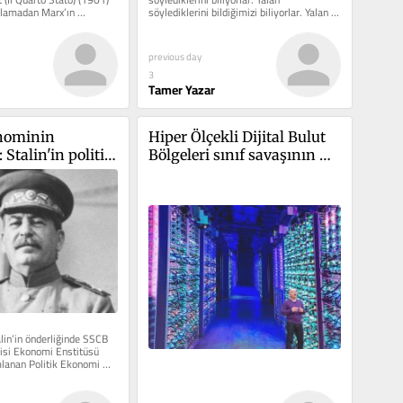
nlamadan Marx’ın 
söylediklerini bildiğimizi biliyorlar. Yalan 
ı pek...
söylediklerini bildiğimizi...
previous day
3
Tamer Yazar
nominin 
Hiper Ölçekli Dijital Bulut 
Stalin'in politik 
Bölgeleri sınıf savaşının 
rs kitabı 
neresinde olacak?
 eleştiri
lin’in önderliğinde SSCB 
isi Ekonomi Enstitüsü 
lanan Politik Ekonomi 
et...