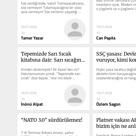
Bazı sınırlar haritalara çizil
Söz verdiğinizde, tutun! Tutmayacaksanız, 
insanların içine. ​Modern in
söz vermeyin! Tutamayacağınız bir sözü 
o çizgilerle ve o çizgilerin i
asla vermeyin! Söz verilenin yaşadığı 
hayal...
20.07.2026
19.07.2026
10
10
Tamer Yazar
Can Papila
Tepemizde Sarı Sıcak 
SSÇ yasası: Devle
kitabına dair: Sarı sıcağın 
vuruyor, kimi ko
altında devrimci bir 
Kimden dinlemiştik? Ali Asker’den mi? 
Hiçbir yasa tarafsız değildi
hareket
Hatırlamıyorum şimdi. “Tepemizde sarı 
devletin kimi koruyacağına
sıcak” diye başlar, “olur mu böyle 
cezalandıracağına ve hangi
yaşamak” diye devam...
sorunu nasıl tanımladığına
16.07.2026
15.07.2026
10
10
İnönü Alpat
Özlem Sagon
“NATO 3.0” sürdürülemez!
Platner vakası AB
bizim için ne anl
7-8 Temmuz Ankara zirvesi, yalnız 
Fotoğraf: Bernie Sanders (