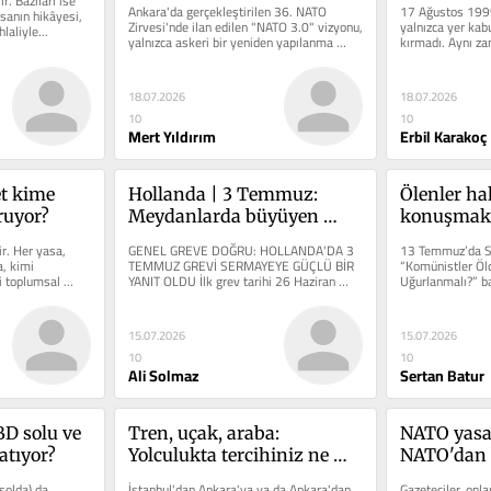
ir. Bazıları ise 
Ankara'da gerçekleştirilen 36. NATO 
17 Ağustos 199
sanın hikâyesi, 
Zirvesi'nde ilan edilen "NATO 3.0" vizyonu, 
yalnızca yer kabu
hlaliyle...
yalnızca askeri bir yeniden yapılanma 
kırmadı. Aynı za
olarak...
yönetimi anlayışı
18.07.2026
18.07.2026
10
10
Mert Yıldırım
Erbil Karakoç
t kime 
Hollanda | 3 Temmuz: 
Ölenler ha
ruyor?
Meydanlarda büyüyen 
konuşmak
öfke, büyüyen umut
r. Her yasa, 
GENEL GREVE DOĞRU: HOLLANDA'DA 3 
13 Temmuz’da So
, kimi 
TEMMUZ GREVİ SERMAYEYE GÜÇLÜ BİR 
“Komünistler Öld
 toplumsal 
YANIT OLDU İlk grev tarihi 26 Haziran 
Uğurlanmalı?” baş
...
2026 olarak ilan...
İnal,...
15.07.2026
15.07.2026
10
10
Ali Solmaz
Sertan Batur
D solu ve 
Tren, uçak, araba: 
NATO yasak
atıyor?
Yolculukta tercihiniz ne 
NATO'dan b
olmalı?
solda) da 
İstanbul'dan Ankara'ya ya da Ankara'dan 
Gazeteciler, onl