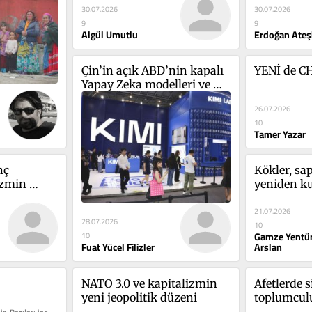
30.07.2026
30.07.2026
9
9
Algül Umutlu
Erdoğan Ateş
Çin’in açık ABD’nin kapalı 
YENİ de CHP
Yapay Zeka modelleri ve 
“Yapay Zeka komünizmi” 
26.07.2026
tartışması
10
Tamer Yazar
ç 
Kökler, sa
izmin 
yeniden ku
ryalizme 
Kültür ve 
21.07.2026
28.07.2026
10
Gamze Yentür
10
Fuat Yücel Filizler
Arslan
NATO 3.0 ve kapitalizmin 
Afetlerde si
yeni jeopolitik düzeni
toplumculu
zorunlulu