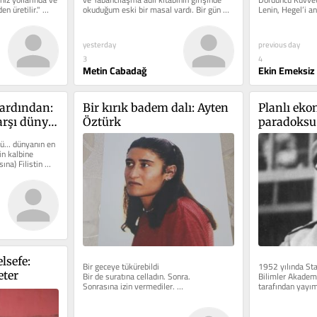
n üretilir." 
okuduğum eski bir masal vardı. Bir gün 
Lenin, Hegel’i a
uyuyan...
anlanamayacağın
yesterday
previous day
3
4
Metin Cabadağ
Ekin Emeksiz
ardından: 
Bir kırık badem dalı: Ayten 
Planlı eko
rşı dünya 
Öztürk
paradoksu: 
ekonomi de
ü... dünyanın en 
üzerine bir
in kalbine 
a) Filistin 
lsefe: 
Bir geceye tükürebildi 
1952 yılında Sta
Bir de suratına celladın. Sonra. 
Bilimler Akadem
eter
Sonrasına izin vermediler. 
tarafından yayım
Önce sesini bıçakladılar Ayten’in...
Ders Kitabı, Sovy