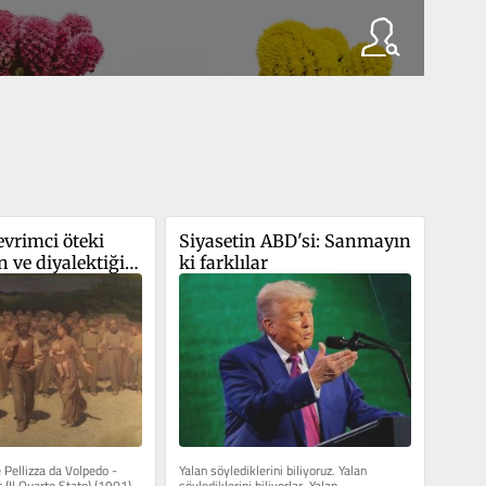
vrimci öteki 
Siyasetin ABD'si: Sanmayın 
 ve diyalektiğin 
ki farklılar
ası
Pellizza da Volpedo - 
Yalan söylediklerini biliyoruz. Yalan 
(Il Quarto Stato) (1901) 
söylediklerini biliyorlar. Yalan 