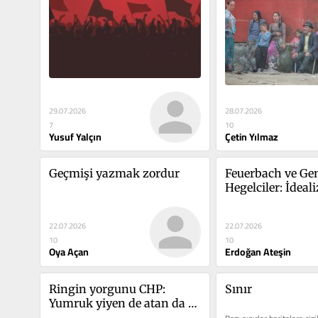
29.07.2026
28.07.2026
7
10
Yusuf Yalçın
Çetin Yılmaz
Geçmişi yazmak zordur
Feuerbach ve Gen
Hegelciler: İdeal
çözülüşü ve mate
geçiş
22.07.2026
22.07.2026
10
10
Oya Açan
Erdoğan Ateşin
Ringin yorgunu CHP: 
Sınır
Yumruk yiyen de atan da 
aynı!