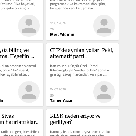
tılımcı ülke heyetleri, 
programatik ve kavramsal dönüşüm, 
Türk şefin onlar için 
beraberinde yeni tartışmalar 
getirmektedir. Bu tartışmaların...
11.07.2026
20
Mert Yıldırım
 öz bilinç ve 
CHP'de ayrılan yollar! Peki, 
ma: Hegel'in 
alternatif parti...
reni
sini anlamanın en önemli 
Konumuz şu; Özgür Özel, Kemal 
, onun "Tin" (Geist) 
Kılıçdaroğlu'yla 'mutlak butlan' sonrası 
kavrayabilmektir. 
giriştiği savaşın ardından, yeni parti...
04.07.2026
30
in
Tamer Yazar
Sivas 
KESK neden eriyor ve 
n hatırlattıkları 
geriliyor?
ikle mücadele
rihinde gerçekleştirilen 
Kamu çalışanlarının sayısı artıyor ve bu 
 yalnızca bir grup gerici 
artışla doğru orantılı olarak sendikalı 