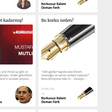
Korkusuz Kalem
Osman Ferit
t kadarmış!
Bu korku neden?
yine İmralı’ya gitti ve 
“500 gündür hapiste olan Ekrem 
görüştü. Ondan getirdikleri 
İmamoğlu ne zaman serbest kalacak?” 
clis’e sunulan çerçeve 
Bunu bilmiyoruz tabii ki... Sonuçta 
mahkemenin vereceği bir karar bu......
03.08.2026
10
Korkusuz Kalem
lu
Osman Ferit