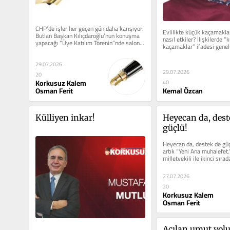
CHP’de işler her geçen gün daha karışıyor. 
Evlilikte küçük kaçamaklar
Butlan Başkan Kılıçdaroğlu’nun konuşma 
nasıl etkiler? İlişkilerde “k
yapacağı “Üye Katılım Törenin”nde salon...
kaçamaklar” ifadesi genell
monotonluğu kırma...
29.07.2026
29.07.2026
20
Korkusuz Kalem
40
Osman Ferit
Kemal Özcan
Külliyen inkar!
Heyecan da, deste
güçlü!
Heyecan da, destek de güçl
artık “Yeni Ana muhalefet.”
milletvekili ile ikinci sırada
27.07.2026
20
Korkusuz Kalem
Osman Ferit
Açılan umut yol