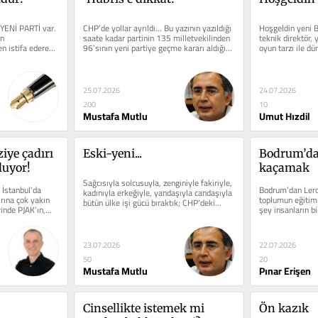
YENİ PARTİ var. 
CHP’de yollar ayrıldı... Bu yazının yazıldığı 
Hoşgeldin yeni B
n 
saate kadar partinin 135 milletvekilinden 
teknik direktör, 
n istifa ederek 
96’sının yeni partiye geçme kararı aldığı...
oyun tarzı ile d
İstekli, ilk dakik
25.07.2026
24.07.2026
200
10
Mustafa Mutlu
Umut Hızdil
iye çadırı 
Eski-yeni...
Bodrum’dan
luyor!
kaçamak
Sağcısıyla solcusuyla, zenginiyle fakiriyle, 
 İstanbul’da 
Bodrum’dan Leros
kadınıyla erkeğiyle, yandaşıyla candaşıyla 
rına çok yakın 
toplumun eğitimin
bütün ülke işi gücü bıraktık; CHP’deki...
inde PJAK’ın,...
şey insanların bi
Saygı,...
23.07.2026
22.07.2026
50
20
Mustafa Mutlu
Pınar Erişen
Cinsellikte istemek mi 
Ön kazık