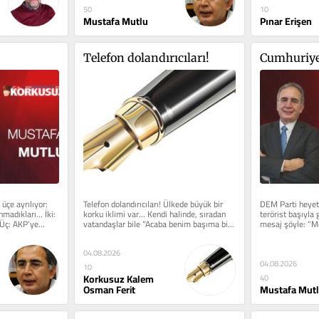
50
10
Mustafa Mutlu
Pınar Erişen
Telefon dolandırıcıları!
Cumhuriye
üçe ayrılıyor: 
Telefon dolandırıcıları! Ülkede büyük bir 
DEM Parti heyeti 
adıkları... İki: 
korku iklimi var... Kendi halinde, sıradan 
terörist başıyla 
 Üç: AKP’ye...
vatandaşlar bile “Acaba benim başıma bir 
mesaj şöyle: “Me
şey gelir...
yasa...
04.08.2026
04.08.2026
10
Korkusuz Kalem
40
Osman Ferit
Mustafa Mut