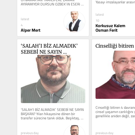
Yasayı imzalayanlar arasın
AYIRAMIYOR DURSUN OZBEK’iN ESERi 
Başkan...
G.SARAY’DA transfer isyanı her dakika 
artarken...
latest
latest
10
Korkusuz Kalem
4
Osman Ferit
Alper Mert
‘SALAH’I BİZ ALMADIK’ 
Cinselliği bitire
SEBEBİ NE SAYIN 
BAŞKAN?
Cinselliği bitiren 4 davranış
‘SALAH’I BİZ ALMADIK’ SEBEBİ NE SAYIN 
cinsel yaşamın canlılığını y
BAŞKAN? Yılan hikayesine dönen bir 
genellikle aniden değil, za
transfer sürecine tanık olduk. Beşiktaş, 
haline...
Salah’ı mı yoksa...
previous day
previous day