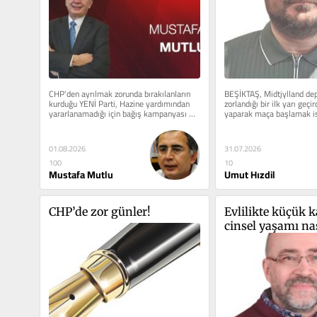
CHP’den ayrılmak zorunda bırakılanların 
BEŞİKTAŞ, Midtjylland de
kurduğu YENİ Parti, Hazine yardımından 
zorlandığı bir ilk yarı geçi
yararlanamadığı için bağış kampanyası 
yaparak maça başlamak ist
açtı....
takımın baskın...
01.08.2026
31.07.2026
100
10
Mustafa Mutlu
Umut Hızdil
CHP’de zor günler!
Evlilikte küçük 
cinsel yaşamı nas