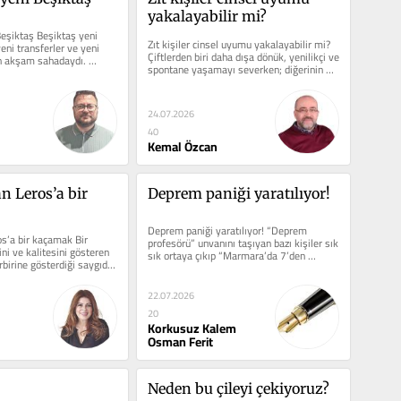
yakalayabilir mi?
eşiktaş Beşiktaş yeni 
Zıt kişiler cinsel uyumu yakalayabilir mi? 
yeni transferler ve yeni 
Çiftlerden biri daha dışa dönük, yenilikçi ve 
ün akşam sahadaydı. 
spontane yaşamayı severken; diğerinin 
adan...
daha içe...
24.07.2026
40
Kemal Özcan
 Leros’a bir 
Deprem paniği yaratılıyor!
Deprem paniği yaratılıyor! “Deprem 
’a bir kaçamak Bir 
profesörü” unvanını taşıyan bazı kişiler sık 
i ve kalitesini gösteren 
sık ortaya çıkıp “Marmara’da 7’den 
rbirine gösterdiği saygıdır. 
büyük...
22.07.2026
20
Korkusuz Kalem
Osman Ferit
Neden bu çileyi çekiyoruz?