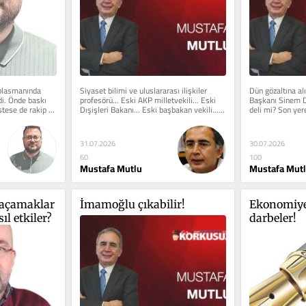
plasmanında 
Siyaset bilimi ve uluslararası ilişkiler 
Dün gözaltına al
rdi. Önde baskı 
profesörü... Eski AKP milletvekili... Eski 
Başkanı Sinem D
ese de rakip 
Dışişleri Bakanı... Eski başbakan vekili... 
deli mi? Son yer
AKP’nin...
2024’te yapıldı..
31.07.2026
30.07.2026
60
100
Mustafa Mutlu
Mustafa Mut
kaçamaklar 
İmamoğlu çıkabilir!
Ekonomiye 
ıl etkiler?
darbeler!