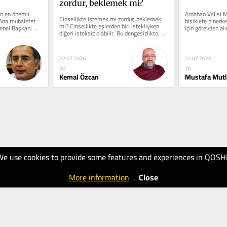
zordur, beklemek mi?
in en önemli 
Ardahan Valisi M
Cinsellikte istemek mi zordur, beklemek 
 Ana muhalefet 
bisiklete binerken
mi? Cinsellikte eşlerden biri istekliyken 
enel Başkanı 
için görevden alı
diğeri isteksiz olabilir. Bu dengesizlikte, 
kimdi? Bir...
arzuyu sürekli dile...
22.07.2026
21.07.2026
20
70
Kemal Özcan
Mustafa Mut
We use cookies to provide some features and experiences in QOSH
More information
.
Close