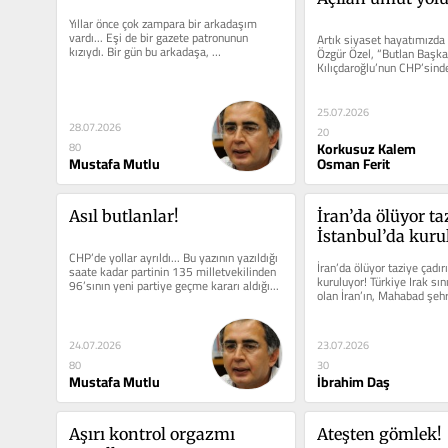
Yıllar önce çok zampara bir arkadaşım 
vardı... Eşi de bir gazete patronunun 
Artık siyaset hayatımızda 
kızıydı. Bir gün bu arkadaşa, 
Özgür Özel, “Butlan Başka
“Yakalanmaktan, rezil...
Kılıçdaroğlu’nun CHP’sinde
Yeni Parti’yi...
25.07.2026
28.07.2026
20
Korkusuz Kalem
80
Mustafa Mutlu
Osman Ferit
Asıl butlanlar!
İran’da ölüyor taz
İstanbul’da kuru
CHP’de yollar ayrıldı... Bu yazının yazıldığı 
İran’da ölüyor taziye çadırı
saate kadar partinin 135 milletvekilinden 
kuruluyor! Türkiye Irak sını
96’sının yeni partiye geçme kararı aldığı...
olan İran’ın, Mahabad şehr
24.07.2026
23.07.2026
80
30
Mustafa Mutlu
İbrahim Daş
Aşırı kontrol orgazmı 
Ateşten gömlek!