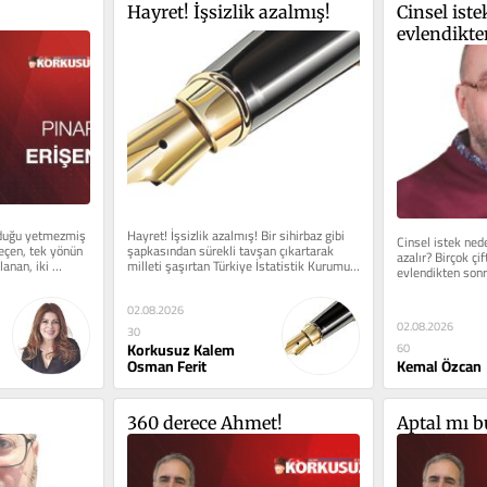
Hayret! İşsizlik azalmış!
Cinsel iste
evlendikte
lduğu yetmezmiş 
Hayret! İşsizlik azalmış! Bir sihirbaz gibi 
Cinsel istek ned
geçen, tek yönün 
şapkasından sürekli tavşan çıkartarak 
azalır? Birçok çif
anan, iki 
milleti şaşırtan Türkiye İstatistik Kurumu 
evlendikten sonr
(TÜİK)...
yakınır. Bu bir...
02.08.2026
02.08.2026
30
Korkusuz Kalem
60
Osman Ferit
Kemal Özcan
360 derece Ahmet!
Aptal mı b