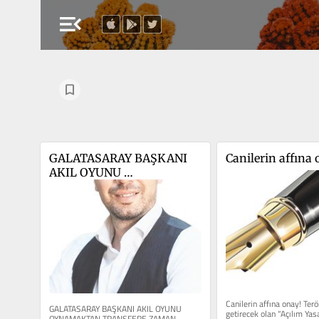
menu_open
GALATASARAY BAŞKANI 
Canilerin affına 
AKIL OYUNU 
OYNAMAKTAN 
TRANSFERE ZAMAN 
AYIRAMIYOR
Canilerin affına onay! Terör
GALATASARAY BAŞKANI AKIL OYUNU 
getirecek olan “Açılım Yasas
OYNAMAKTAN TRANSFERE ZAMAN 