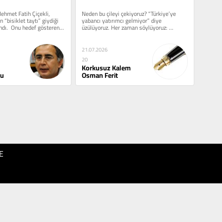
ehmet Fatih Çiçekli, 
Neden bu çileyi çekiyoruz? “Türkiye’ye 
 “bisiklet taytı” giydiği 
yabancı yatırımcı gelmiyor” diye 
ndı.  Onu hedef gösteren 
üzülüyoruz. Her zaman söylüyoruz: 
“Yatırım için ilk...
21.07.2026
20
Korkusuz Kalem
lu
Osman Ferit
E