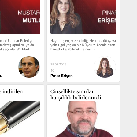
ınan Üsküdar Belediye 
Hayatın gerçek zenginliği Hepimiz dünyaya 
edetaş aptal mı ya da 
yalnız geliyor, yalnız ölüyoruz. Ancak insan 
el seçimler 31 Mart 
hayatta kalabilmek ve neslini 
..
sürdürebilmek için...
29.07.2026
10
lu
Pınar Erişen
indirilen 
Cinsellikte sınırlar 
karşılıklı belirlenmeli