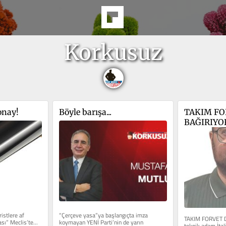
Korkusuz
onay!
Böyle barışa...
TAKIM FOR
BAĞIRIYO
istlere af 
“Çerçeve yasa”ya başlangıçta imza 
TAKIM FORVET Dİ
ı” Meclis’te... 
koymayan YENİ Parti’nin de yarın 
teknik adam İtal