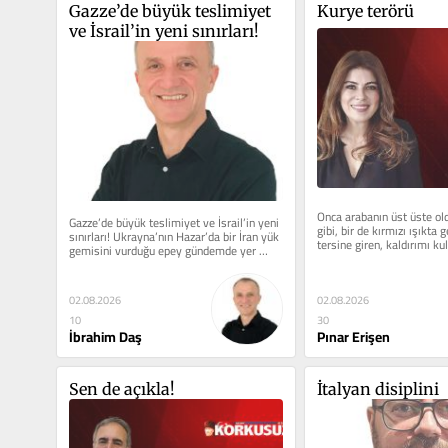
Gazze’de büyük teslimiyet 
Kurye terörü
ve İsrail’in yeni sınırları!
Onca arabanın üst üste o
Gazze’de büyük teslimiyet ve İsrail’in yeni 
gibi, bir de kırmızı ışıkta 
sınırları! Ukrayna’nın Hazar’da bir İran yük 
tersine giren, kaldırımı kull
gemisini vurduğu epey gündemde yer 
aracın...
aldı....
02.08.2026
02.08.2026
30
10
Pınar Erişen
İbrahim Daş
Sen de açıkla!
İtalyan disiplini