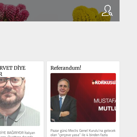
VET DİYE 
Referandum!
R
Pazar günü Meclis Genel Kurulu’na gelecek 
YE BAĞIRIYOR İtalyan 
olan “çerçeve yasa” ile 4 binden fazla 
iano, Ouattara dışında 