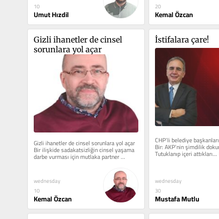
20
10
Kemal Özcan
Umut Hızdil
Gizli ihanetler de cinsel 
İstifalara çare!
sorunlara yol açar
CHP’li belediye başkanları 
Gizli ihanetler de cinsel sorunlara yol açar 
Bir: AKP’nin şimdilik dokunm
Bir ilişkide sadakatsizliğin cinsel yaşama 
Tutuklanıp içeri attıkları...
darbe vurması için mutlaka partner 
tarafından...
wednesday
wednesday
30
10
Mustafa Mutlu
Kemal Özcan