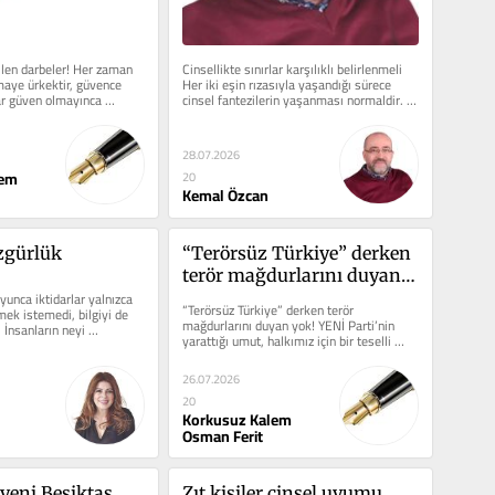
len darbeler! Her zaman 
Cinsellikte sınırlar karşılıklı belirlenmeli 
aye ürkektir, güvence 
Her iki eşin rızasıyla yaşandığı sürece 
ar güven olmayınca 
cinsel fantezilerin yaşanması normaldir. 
i gibi...
Ancak...
28.07.2026
lem
20
Kemal Özcan
zgürlük
“Terörsüz Türkiye” derken 
terör mağdurlarını duyan 
yunca iktidarlar yalnızca 
yok!
“Terörsüz Türkiye” derken terör 
ek istemedi, bilgiyi de 
mağdurlarını duyan yok! YENİ Parti’nin 
İnsanların neyi 
yarattığı umut, halkımız için bir teselli 
.
oldu. Ülkede...
26.07.2026
20
Korkusuz Kalem
Osman Ferit
yeni Beşiktaş
Zıt kişiler cinsel uyumu 