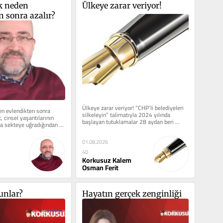
k neden 
Ülkeye zarar veriyor!
n sonra azalır?
Ülkeye zarar veriyor! “CHP’li belediyeleri 
en evlendikten sonra 
silkeleyin” talimatıyla 2024 yılında 
t, cinsel yaşantılarının 
başlayan tutuklamalar 28 aydan beri 
a sekteye uğradığından 
devam ediyor ve...
01.08.2026
40
Korkusuz Kalem
Osman Ferit
unlar?
Hayatın gerçek zenginliği