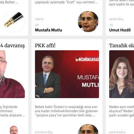
da Butlan 
yapılacak oylamada “Evet” oyu vermesi 
aynı kadro ile s
bekleniyor. Hakları için...
planına sadık, ön
latest
yesterday
40
10
Mustafa Mutlu
Umut Hızdil
n 4 davranış
PKK affı!
Tanıdık o
 İlişkilerde 
Bebek katili Öcalan’ın onayladığı ama son 
Neden aynı marka
itirmesi 
ana kadar milletvekillerinden bile gizlenen 
alıyoruz? Neden i
manla alışkanlık 
“çerçeve yasa”nın ayrıntıları belli oldu....
şarkı sıradan gel
dinledikten sonra
previous day
wednesday