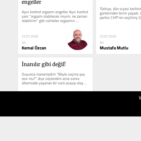
engeller
Türkiye, dün siyasi tarihin
Aşırı kontrol orgazmı engeller Aşırı kontrol 
günlerinden birini yaşadı.
yani “orgazm olabilecek miyim, ne zaman 
partisi CHP’nin seçilmiş G
olabilirim” gibi cümleler orgazmın 
Özgür Özel,...
önündeki en...
22.07.2026
22.07.2026
20
60
Kemal Özcan
Mustafa Mutlu
İnanılır gibi değil!
Duyunca inanamadım “Böyle saçma şey 
olur mu?” diye söylendim ama sonra 
ülkemizde yaşanan bir sürü acayip olay 
aklıma gelince “Burası...
20.07.2026
30
Korkusuz Kalem
Osman Ferit