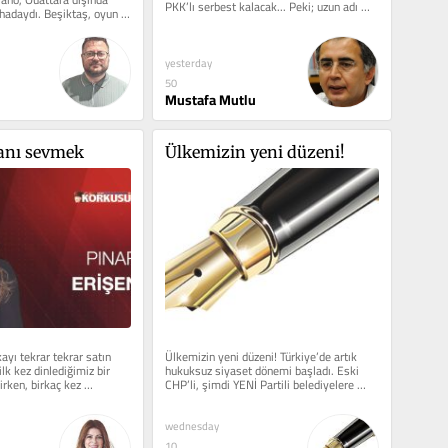
PKK’lı serbest kalacak... Peki; uzun adı 
ahadaydı. Beşiktaş, oyun 
“Milli...
...
yesterday
50
Mustafa Mutlu
lanı sevmek
Ülkemizin yeni düzeni!
yı tekrar tekrar satın 
Ülkemizin yeni düzeni! Türkiye’de artık 
lk kez dinlediğimiz bir 
hukuksuz siyaset dönemi başladı. Eski 
irken, birkaç kez 
CHP’li, şimdi YENİ Partili belediyelere 
...
yönelik...
wednesday
10