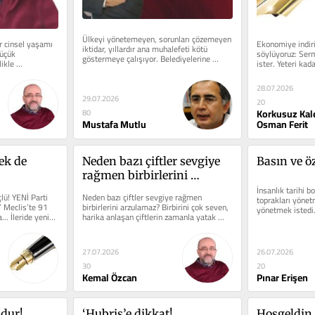
Ülkeyi yönetemeyen, sorunları çözemeyen 
 cinsel yaşamı 
Ekonomiye indiri
iktidar, yıllardır ana muhalefeti kötü 
üçük 
söylüyoruz: Serm
göstermeye çalışıyor. Belediyelerine 
ikle 
ister. Yeteri kad
yolsuzluk operasyonu...
sermaye gelmediğ
28.07.2026
29.07.2026
20
Korkusuz Ka
80
Mustafa Mutlu
Osman Ferit
k de 
Neden bazı çiftler sevgiye 
Basın ve ö
rağmen birbirlerini 
arzulamaz?
İnsanlık tarihi bo
ü! YENİ Parti 
Neden bazı çiftler sevgiye rağmen 
toprakları yönetm
 Meclis’te 91 
birbirlerini arzulamaz? Birbirini çok seven, 
yönetmek istedi. 
... İleride yeni...
harika anlaşan çiftlerin zamanla yatak 
bileceğine, neyi..
odasında o eski heyecanı...
27.07.2026
26.07.2026
30
20
Kemal Özcan
Pınar Erişen
udur!
‘Hubris’e dikkat!
Hoşgeldin 