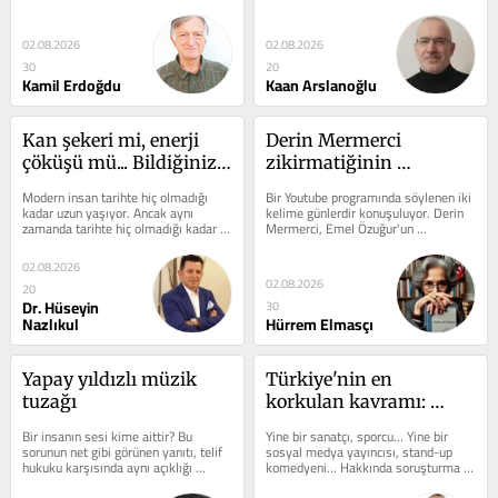
Belçika maçının öncesinde ABD...
olarak ilginç bir kişilik...
02.08.2026
02.08.2026
30
20
Kamil Erdoğdu
Kaan Arslanoğlu
Kan şekeri mi, enerji 
Derin Mermerci 
çöküşü mü... Bildiğiniz 
zikirmatiğinin 
her şeyi unutun: 
anımsattığı
Modern insan tarihte hiç olmadığı 
Bir Youtube programında söylenen iki 
Hastalık değil, enerji 
kadar uzun yaşıyor. Ancak aynı 
kelime günlerdir konuşuluyor. Derin 
zamanda tarihte hiç olmadığı kadar 
Mermerci, Emel Özuğur'un 
krizi
çok ilaca ihtiyaç duyuyor, daha fazla...
programında günlük hayatında...
02.08.2026
02.08.2026
20
Dr. Hüseyin
30
Nazlıkul
Hürrem Elmasçı
Yapay yıldızlı müzik 
Türkiye'nin en 
tuzağı
korkulan kavramı: 
Krinein*
Bir insanın sesi kime aittir? Bu 
Yine bir sanatçı, sporcu… Yine bir 
sorunun net gibi görünen yanıtı, telif 
sosyal medya yayıncısı, stand-up 
hukuku karşısında aynı açıklığı 
komedyeni… Hakkında soruşturma 
taşımıyor. İnsan sesi, pek...
açıldı, gözaltına alındı veya Her...