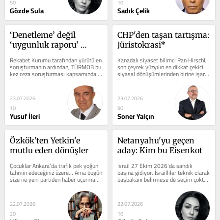
50
10
Gözde Sula
Sadık Çelik
‘Denetleme’ değil 
CHP'den taşan tartışma: 
‘uygunluk raporu’ 
Jüristokrasi*
dediler
Rekabet Kurumu tarafından yürütülen 
Kanadalı siyaset bilimci Ran Hirschl, 
soruşturmanın ardından, TÜRMOB bu 
son çeyrek yüzyılın en dikkat çekici 
kez ceza soruşturması kapsamında 
siyasal dönüşümlerinden birine işaret 
gündeme gelmiştir. TÜRMOB'un...
etti: Demokrasilerin...
23.07.2026
23.07.2026
10
90
Yusuf İleri
Soner Yalçın
Özkök'ten Yetkin'e 
Netanyahu'yu geçen 
mutlu eden dönüşler
aday: Kim bu Eisenkot
Çocuklar Ankara’da trafik pek yoğun 
İsrail 27 Ekim 2026’da sandık 
tahmin edeceğiniz üzere… Ama bugün 
başına gidiyor. İsrailliler teknik olarak 
size ne yeni partiden haber uçurmaya 
başbakanı belirmese de seçim çoktan 
ne de AK Parti kulislerinden...
Netanyahu hakkında bir...
22.07.2026
22.07.2026
20
10