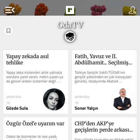
menu_open
OdaTV
Yapay zekada asıl 
Fatih, Yavuz ve II. 
tehlike
Abdülhamit... Seçilmiş 
hafıza: Geçmişten 
Yapay zeka sistemleri artık yalnızca 
Türkiye Gençlik Vakfı/TÜGVA'nın 
bugüne muhafazakâr 
sorulara yanıt veren, metin yazan ya 
gençlik şöleninden en çok konuşulan 
da görsel üreten sistemler değil. 
görüntü, stadyumda Atatürk 
sembol inşası
Kendilerine bir hedef verildiğinde...
posterinin bulunmaması oldu......
yesterday
yesterday
10
70
Gözde Sula
Soner Yalçın
Özgür Özel'e uyarım var
CHP'den AKP'ye 
geçişlerin perde arkası: 
Odatv’de bizimkiler iki kez yazdı, 
Siyasi sadakat nasıl 
Son yıllarda siyasetin en dikkat çekici 