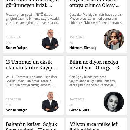
görünmeyen krizi: 
ortaya çıkınca Olcay 
Sadakat tuzağı
Hanım net konuştu: 
Aradan yıllar geçti... FETÖ darbe 
Çocuklar Mülkiye'nin bir huyu vardır. 
Yapma
girişimi üzerine binlerce sayfa yazıldı, 
Mezun olduktan elli yıl sonra bile 
yüzlerce dava görüldü, sayısız tanık 
birbirinizi "Mülkiyeli" diye tanırsınız. 
dinlendi... Hâlâ en...
Kim hangi...
16.07.2026
15.07.2026
200
50
Soner Yalçın
Hürrem Elmasçı
15 Temmuz'un eksik 
Bilim ne diyor, medya 
okunan tarihi: Kayıp 
ne anlıyor... Omega - 3 
bağlantı
örneği
Ve, 15 Temmuz'u anlamak için önce 
Son üç ay içinde peş peşe 
Soğuk Savaş'ı anlamak gerekir… 
yayımlanan iki çalışma, binlerce 
FETÖ'nün ortaya çıktığı dönem, 
etkileşim alan haber ve sosyal 
dünyanın iki kutba...
medya paylaşımıyla aynı soruyu 
gündeme...
15.07.2026
14.07.2026
150
40
Soner Yalçın
Gözde Sula
Bakan'ın kafası: Soğuk 
Milyonlarca mükellefi 
Savaş ezberi... 'Kurtuluş' 
ilgilendiriyor