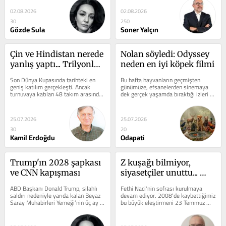
02.08.2026
02.08.2026
30
250
Gözde Sula
Soner Yalçın
Çin ve Hindistan nerede 
Nolan söyledi: Odyssey 
yanlış yaptı... Trilyonluk 
neden en iyi köpek filmi
ülkelerin futbol sınavı
Son Dünya Kupasında tarihteki en 
Bu hafta hayvanların geçmişten 
geniş katılım gerçekleşti. Ancak 
günümüze, efsanelerden sinemaya 
turnuvaya katılan 48 takım arasında 
dek gerçek yaşamda bıraktığı izleri 
dünyanın en kalabalık iki ülkesi...
bir araya getirdik. Christopher...
25.07.2026
25.07.2026
30
20
Kamil Erdoğdu
Odapati
Trump'ın 2028 şapkası 
Z kuşağı bilmiyor, 
ve CNN kapışması
siyasetçiler unuttu... 
Fethi Naci'nin sofra 
ABD Başkanı Donald Trump, silahlı 
Fethi Naci'nin sofrası kurulmaya 
geleneği
saldırı nedeniyle yarıda kalan Beyaz 
devam ediyor. 2008'de kaybettiğimiz 
Saray Muhabirleri Yemeği’nin üç ay 
bu büyük eleştirmeni 23 Temmuz 
sonra yeniden düzenlenen...
ölüm yıldönümünde analım....