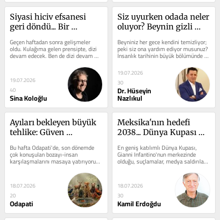
Siyasi hiciv efsanesi 
Siz uyurken odada neler 
geri döndü... Bir 
oluyor? Beynin gizli 
zamanlar bizde de vardı
temizlikçileri
Geçen haftadan sonra gelişmeler 
Beyniniz her gece kendini temizliyor; 
oldu. Kulağıma gelen prensipte, dizi 
peki siz ona yardım ediyor musunuz? 
devam edecek. Ben de dizi devam 
İnsanlık tarihinin büyük bölümünde 
ederse, sürpriz olmaz diye 
gece karanlık demekti....
yazmıştım. Bu...
19.07.2026
19.07.2026
30
Dr. Hüseyin
40
Sina Koloğlu
Nazlıkul
Ayıları bekleyen büyük 
Meksika'nın hedefi 
tehlike: Güven 
2038... Dünya Kupası 
İslamoğlu Odatv'ye 
hayal kırıklığı
Bu hafta Odapati'de, son dönemde 
En geniş katılımlı Dünya Kupası, 
anlattı
çok konuşulan bozayı-insan 
Gianni Infantino'nun merkezinde 
karşılaşmalarını masaya yatırıyoruz. 
olduğu, suçlamalar, medya saldırıları, 
İzmir'de bir kişinin ayı...
şikâyetler ve yönetim...
18.07.2026
18.07.2026
20
30
Odapati
Kamil Erdoğdu