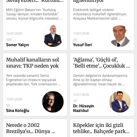
kavramının 
Milli Eğitim Bakanı’nın “Kurtuluş 
Elektronik tebligat sistemi 
unutturulan anlamı
Savaşı deniyor; kimden kurtulduk” 
milyonlarca mükellefi ilgilendiriyor. 
sorusu, kişisel bilgisizlik meselesi 
Anayasa Mahkemesinin iptal 
olarak görülemez. Bu soru,...
kararının ardından Meclis yeni bir 
düzenleme yaptı....
14.07.2026
13.07.2026
100
20
Soner Yalçın
Yusuf İleri
Muhalif kanalların sol 
'Ağlama', 'Güçlü ol', 
sınavı: TKP neden yok
'Belli etme'... Çocukluk 
cümleleri bedeni nasıl 
Yeni sezonda senarist Sema 
Denizin dalgalarını durduramazsınız. 
hasta ediyor
Ergenekon’un imzasını taşıyacak 
Ama iyi bir kaptan olmayı 
projelerden biri, Türk sinemasının 
öğrenebilirsiniz. İnsan hayatı da 
unutulmaz klasikleri arasında yer 
böyledir. Öfke gelir. Korku gelir. 
alan...
Kaygı...
12.07.2026
12.07.2026
10
Dr. Hüseyin
50
Sina Koloğlu
Nazlıkul
Nerede o 2002 
Köpekler için iki gizli 
Brezilya'sı... Dünya 
tehlike... Bahçede parkta 