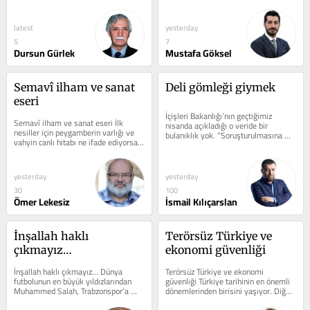
Süleyman’ın meşhur...
İstanbul kulüpleri yaptığında...
latest
yesterday
5
7
Dursun Gürlek
Mustafa Göksel
Semavî ilham ve sanat 
Deli gömleği giymek
eseri
İçişleri Bakanlığı’nın geçtiğimiz 
Semavî ilham ve sanat eseri İlk 
nisanda açıkladığı o veride bir 
nesiller için peygamberin varlığı ve 
bulanıklık yok. “Soruşturulmasına 
vahyin canlı hitabı ne ifade ediyorsa, 
izin verilen belediyeler”...
sonraki kuşaklar için kutlu...
yesterday
yesterday
30
100
Ömer Lekesiz
İsmail Kılıçarslan
İnşallah haklı 
Terörsüz Türkiye ve 
çıkmayız…
ekonomi güvenliği
İnşallah haklı çıkmayız… Dünya 
Terörsüz Türkiye ve ekonomi 
futbolunun en büyük yıldızlarından 
güvenliği Türkiye tarihinin en önemli 
Muhammed Salah, Trabzonspor’a 
dönemlerinden birisini yaşıyor. Diğer 
transferiyle Türk ve dünya futbol...
pek çok önemli konunun yanında...