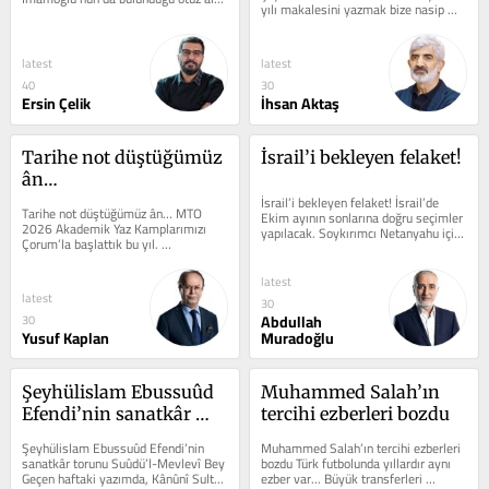
yılı makalesini yazmak bize nasip 
belediye başkanı...
olmuştu. SETA Vakfı’nın...
latest
latest
40
30
Ersin Çelik
İhsan Aktaş
Tarihe not düştüğümüz 
İsrail’i bekleyen felaket!
ân…
İsrail’i bekleyen felaket! İsrail’de 
Tarihe not düştüğümüz ân… MTO 
Ekim ayının sonlarına doğru seçimler 
2026 Akademik Yaz Kamplarımızı 
yapılacak. Soykırımcı Netanyahu için 
Çorum’la başlattık bu yıl. 
bu seçim öncekilerden...
Kamplarımızın zirvesi oldu. Çıtayı...
latest
latest
30
Abdullah
30
Yusuf Kaplan
Muradoğlu
Şeyhülislam Ebussuûd 
Muhammed Salah’ın 
Efendi’nin sanatkâr 
tercihi ezberleri bozdu
torunu Suûdü’l-Mevlevî 
Şeyhülislam Ebussuûd Efendi’nin 
Muhammed Salah’ın tercihi ezberleri 
Bey
sanatkâr torunu Suûdü’l-Mevlevî Bey 
bozdu Türk futbolunda yıllardır aynı 
Geçen haftaki yazımda, Kânûnî Sultan 
ezber var... Büyük transferleri 