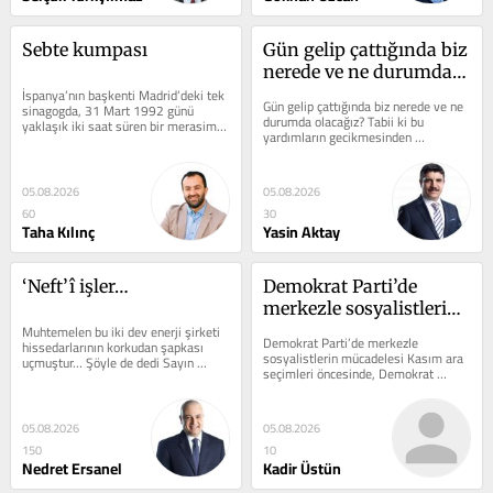
Sebte kumpası
Gün gelip çattığında biz 
nerede ve ne durumda 
İspanya’nın başkenti Madrid’deki tek 
olacağız?
Gün gelip çattığında biz nerede ve ne 
sinagogda, 31 Mart 1992 günü 
durumda olacağız? Tabii ki bu 
yaklaşık iki saat süren bir merasim 
yardımların gecikmesinden 
vardı. İspanya Kralı Juan Carlos,...
kaynaklanmıyor, aksine açlığın 
sistematik...
05.08.2026
05.08.2026
60
30
Taha Kılınç
Yasin Aktay
‘Neft’î işler…
Demokrat Parti’de 
merkezle sosyalistlerin 
Muhtemelen bu iki dev enerji şirketi 
mücadelesi
Demokrat Parti’de merkezle 
hissedarlarının korkudan şapkası 
sosyalistlerin mücadelesi Kasım ara 
uçmuştur… Şöyle de dedi Sayın 
seçimleri öncesinde, Demokrat 
Başkan; “Bir şirketin, önceki...
Parti’de merkezle demokrat 
sosyalistlerin...
05.08.2026
05.08.2026
150
10
Nedret Ersanel
Kadir Üstün