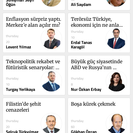
Süleyman Seyfi
Öğün
Ali Saydam
Enflasyon sürpriz yaptı. 
Terörsüz Türkiye, 
Merkez’e alan açılır mı?
ekonomi için ne anlama 
geliyor?
thursday
thursday
10
Erdal Tanas
20
Levent Yılmaz
Karagöl
Teknopolitik rekabet ve 
Büyük güç siyasetinde 
fütüristik senaryolar: 
ABD ve Rusya’nın 
Elon Musk’ın gelecek 
yaşadığı caydırıcılık 
thursday
thursday
tasavvuru
trajedisi
10
8
Turgay Yerlikaya
Nur Özkan Erbay
Filistin’de şehit 
Boşa kürek çekmek
cenazeleri
thursday
thursday
20
60
Selçuk Türkyılmaz
Gökhan Özcan