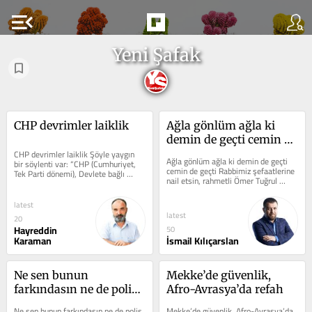
menu_open
Yeni Şafak
CHP devrimler laiklik
Ağla gönlüm ağla ki 
demin de geçti cemin de 
CHP devrimler laiklik Şöyle yaygın 
geçti
Ağla gönlüm ağla ki demin de geçti 
bir söylenti var: “CHP (Cumhuriyet, 
cemin de geçti Rabbimiz şefaatlerine 
Tek Parti dönemi), Devlete bağlı 
nail etsin, rahmetli Ömer Tuğrul 
Diyanet’i kurarak dini kontrol...
İnançer hazretlerinin daha önce...
latest
latest
20
Hayreddin
50
Karaman
İsmail Kılıçarslan
Ne sen bunun 
Mekke’de güvenlik, 
farkındasın ne de polis 
Afro-Avrasya’da refah
farkında
Ne sen bunun farkındasın ne de polis 
Mekke’de güvenlik, Afro-Avrasya’da 