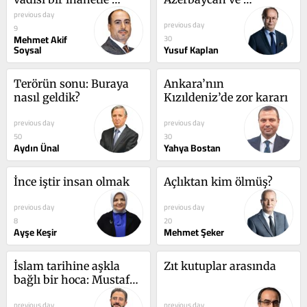
doğdu
Bangladeş’ten ruh 
previous day
previous day
taşıyan unutulmaz bir 
9
Mehmet Akif
30
gece…
Soysal
Yusuf Kaplan
Terörün sonu: Buraya 
Ankara’nın 
nasıl geldik?
Kızıldeniz’de zor kararı
previous day
previous day
50
30
Aydın Ünal
Yahya Bostan
İnce iştir insan olmak
Açlıktan kim ölmüş?
previous day
previous day
8
20
Ayşe Keşir
Mehmet Şeker
İslam tarihine aşkla 
Zıt kutuplar arasında
bağlı bir hoca: Mustafa 
Fayda
previous day
previous day