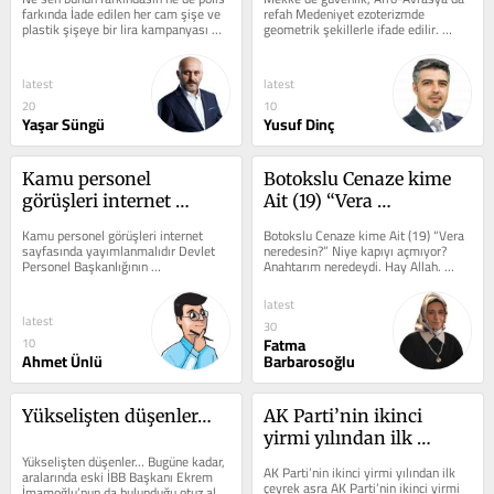
farkında İade edilen her cam şişe ve 
refah Medeniyet ezoterizmde 
plastik şişeye bir lira kampanyası 
geometrik şekillerle ifade edilir. 
vatandaşın çok ilgisini...
Üçgen ve küre en çok 
kullanılanlardır....
latest
latest
20
10
Yaşar Süngü
Yusuf Dinç
Kamu personel 
Botokslu Cenaze kime 
görüşleri internet 
Ait (19) “Vera 
sayfasında 
neredesin?”
Kamu personel görüşleri internet 
Botokslu Cenaze kime Ait (19) “Vera 
yayımlanmalıdır
sayfasında yayımlanmalıdır Devlet 
neredesin?” Niye kapıyı açmıyor? 
Personel Başkanlığının 
Anahtarım neredeydi. Hay Allah. 
kapatılmasından sonra kamu 
Çantaya bakayım. Çantayı nereye...
kurumları ve kamu...
latest
latest
30
Fatma
10
Ahmet Ünlü
Barbarosoğlu
Yükselişten düşenler…
AK Parti’nin ikinci 
yirmi yılından ilk 
Yükselişten düşenler… Bugüne kadar, 
çeyrek asra
AK Parti’nin ikinci yirmi yılından ilk 
aralarında eski İBB Başkanı Ekrem 
çeyrek asra AK Parti’nin ikinci yirmi 
İmamoğlu’nun da bulunduğu otuz altı 