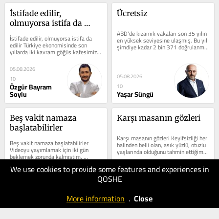
İstifade edilir, 
Ücretsiz
olmuyorsa istifa da 
edilir
ABD'de kızamık vakaları son 35 yılın 
İstifade edilir, olmuyorsa istifa da 
en yüksek seviyesine ulaşmış. Bu yıl 
edilir Türkiye ekonomisinde son 
şimdiye kadar 2 bin 371 doğrulanmış 
yıllarda iki kavram göğüs kafesimize 
kızamık vakası...
resmen demir atmış durumda....
05.08.2026
05.08.2026
10
Özgür Bayram
10
Soylu
Yaşar Süngü
Beş vakit namaza 
Karşı masanın gözleri
başlatabilirler
Karşı masanın gözleri Keyifsizliği her 
Beş vakit namaza başlatabilirler 
halinden belli olan, asık yüzlü, otuzlu 
Videoyu yayımlamak için iki gün 
yaşlarında olduğunu tahmin ettiğim, 
beklemek zorunda kalmıştım. 
seküler görünümlü...
Hassas günlerden geçiliyordu ve bu 
We use cookies to provide some features and experiences in
kayıt...
QOSHE
05.08.2026
04.08.2026
80
20
More information
.
Close
Ersin Çelik
Serdar Tuncer