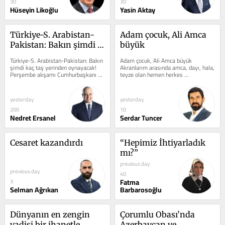
30
30
Hüseyin Likoğlu
Yasin Aktay
Türkiye-S. Arabistan-
Adam çocuk, Ali Amca 
Pakistan: Bakın şimdi 
büyük
kaç taş yerinden 
Türkiye-S. Arabistan-Pakistan: Bakın 
Adam çocuk, Ali Amca büyük 
oynayacak!
şimdi kaç taş yerinden oynayacak! 
Akranlarım arasında amca, dayı, hala, 
Perşembe akşamı Cumhurbaşkanı 
teyze olan hemen herkes 
Erdoğan’ın bir günlük Suudi...
hatırlayacaktır; biz eskiden, aileye 
yeni bir fert...
yesterday
yesterday
200
10
Nedret Ersanel
Serdar Tuncer
Cesaret kazandırdı
“Hepimiz İhtiyarladık 
mı?”
previous day
previous day
40
Fatma
3
Selman Ağrıkan
Barbarosoğlu
Dünyanın en zengin 
Çorumlu Obası’nda 
vadisi bir ihanetle 
Azerbaycan ve 