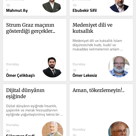
10
10
Mahmut Ay
Ebubekir Sifil
Strum Graz maçının 
Medeniyet dili ve 
gösterdiği gerçekler...
kutsallık
Medeniyet dili ve kutsallık İslam 
düşüncesinde kuds, kudsî ve 
mukaddes kelimelerinin anlam 
alanının, Batı düşüncesindeki gibi 
din-dünya...
thursday
thursday
7
10
Ömer Çelikbaşlı
Ömer Lekesiz
Dijital dünyânın 
Aman, tökezlemeyin!..
eşiğinde
Dijital dünyânın eşiğinde İnsanlık, 
şaşkınlık ve merak hissiyatlarının 
eşliğinde yoğunlaştırılmış tekno bir 
dünyâya doğru yol...
thursday
thursday
50
30