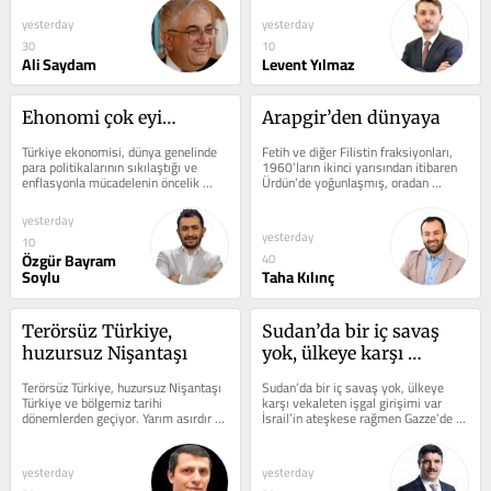
yesterday
yesterday
30
10
Ali Saydam
Levent Yılmaz
Ehonomi çok eyi…
Arapgir’den dünyaya
Türkiye ekonomisi, dünya genelinde 
Fetih ve diğer Filistin fraksiyonları, 
para politikalarının sıkılaştığı ve 
1960’ların ikinci yarısından itibaren 
enflasyonla mücadelenin öncelik 
Ürdün’de yoğunlaşmış, oradan 
kazandığı bir dönemde, kendi...
İsrail’e “fedâî”...
yesterday
yesterday
10
Özgür Bayram
40
Soylu
Taha Kılınç
Terörsüz Türkiye, 
Sudan’da bir iç savaş 
huzursuz Nişantaşı
yok, ülkeye karşı 
vekaleten işgal girişimi 
Terörsüz Türkiye, huzursuz Nişantaşı 
Sudan’da bir iç savaş yok, ülkeye 
var
Türkiye ve bölgemiz tarihi 
karşı vekaleten işgal girişimi var 
dönemlerden geçiyor. Yarım asırdır 
İsrail’in ateşkese rağmen Gazze’de 
devam eden PKK terörü sona...
sistematik olarak devam eden...
yesterday
yesterday