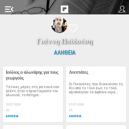
menu_open
Γιάννη Παϊδούση
ΑΛΗΘΕΙΑ
Ιούλιος ο αλωνάρης για τους 
Ανεστάτες
γεωργούς
Οι Γενουάτες, που διοικούσαν τη 
Τέτοιες μέρες στη γειτονιά σαν 
Χίο από το 1346 έως το 1566, 
γλέντι ήταν η προετοιμασία του 
αξιοποίησαν τα άφθονα νερά...
αλωνιού, το πάτημα...
10.07.2026
07.07.2026
20
20
ΑΛΗΘΕΙΑ
ΑΛΗΘΕΙΑ