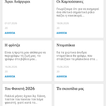
Άγιοι Ανάργυροι
Οι Καμπούσαινες
Γνωρίζουμε ότι για να ευημερεί 
ένα σπιτικό σημαντικό ρόλο 
παίζει η νοικοκυρά....
01.07.2026
18.06.2026
20
20
ΑΛΗΘΕΙΑ
ΑΛΗΘΕΙΑ
Η φρίντζα
Ντοματάκια
Είναι η πρώτη μου απόπειρα να 
Για τα χιώτικα άνυδρα 
περιγράψω τη ζωή μας, το 
ντοματάκια θα γράψω, που 
γράφω στο βιβλίο μου...
στολίζουν τα μπαλκόνια στα 
χωριά...
16.06.2026
15.06.2026
20
20
ΑΛΗΘΕΙΑ
ΑΛΗΘΕΙΑ
Του Φανιστή 2026
Tα σκουπίδια μας
Πολλοί μήνες έχουν Άγ. Γιάννη, 
τούτον του Ιουνίου τον λέμε 
φανιστή, γιατί κατά το...