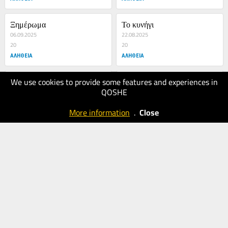
Ξημέρωμα
Το κυνήγι
06.09.2025
22.08.2025
20
20
ΑΛΗΘΕΙΑ
ΑΛΗΘΕΙΑ
We use cookies to provide some features and experiences in
Μερομήνια
Γονείς
QOSHE
08.08.2025
10.07.2025
20
20
More information
.
Close
ΑΛΗΘΕΙΑ
ΑΛΗΘΕΙΑ