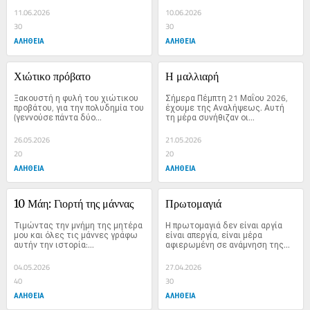
11.06.2026
10.06.2026
30
30
ΑΛΗΘΕΙΑ
ΑΛΗΘΕΙΑ
Χιώτικο πρόβατο
Η μαλλιαρή
Ξακουστή η φυλή του χιώτικου 
Σήμερα Πέμπτη 21 Μαΐου 2026, 
προβάτου, για την πολυδημία του 
έχουμε της Αναλήψεως. Αυτή 
(γεννούσε πάντα δύο...
τη μέρα συνήθιζαν οι...
26.05.2026
21.05.2026
20
20
ΑΛΗΘΕΙΑ
ΑΛΗΘΕΙΑ
10 Μάη: Γιορτή της μάννας
Πρωτομαγιά
Τιμώντας την μνήμη της μητέρα 
Η πρωτομαγιά δεν είναι αργία 
μου και όλες τις μάννες γράφω 
είναι απεργία, είναι μέρα 
αυτήν την ιστορία:...
αφιερωμένη σε ανάμνηση της...
04.05.2026
27.04.2026
40
30
ΑΛΗΘΕΙΑ
ΑΛΗΘΕΙΑ