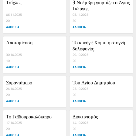
Τσίχλες
3 Νοέμβρη γιορτάζει ο Άγιος 
Γιώργης
06.11.2025
03.11.2025
20
30
ΑΛΗΘΕΙΑ
ΑΛΗΘΕΙΑ
Αποταμίευση
Το κυνήγι: Χόμπι ή στυγνή 
δολοφονία;
30.10.2025
29.10.2025
10
20
ΑΛΗΘΕΙΑ
ΑΛΗΘΕΙΑ
Σαραντάμερο
Του Αγίου Δημητρίου
24.10.2025
23.10.2025
20
20
ΑΛΗΘΕΙΑ
ΑΛΗΘΕΙΑ
Το Γαϊδουροκαλόκαιρο
Διακτινισμός
17.10.2025
14.10.2025
20
20
ΑΛΗΘΕΙΑ
ΑΛΗΘΕΙΑ