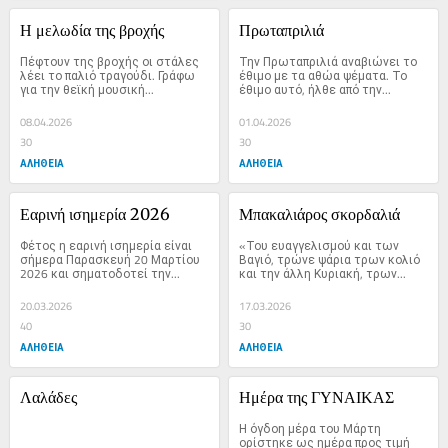
Η μελωδία της βροχής
Πρωταπριλιά
Πέφτουν της βροχής οι στάλες 
Την Πρωταπριλιά αναβιώνει το 
λέει το παλιό τραγούδι. Γράφω 
έθιμο με τα αθώα ψέματα. Το 
για την θεϊκή μουσική...
έθιμο αυτό, ήλθε από την...
08.04.2026
01.04.2026
30
30
ΑΛΗΘΕΙΑ
ΑΛΗΘΕΙΑ
Εαρινή ισημερία 2026
Μπακαλιάρος σκορδαλιά
Φέτος η εαρινή ισημερία είναι 
«Του ευαγγελισμού και των 
σήμερα Παρασκευή 20 Μαρτίου 
Βαγιό, τρώνε ψάρια τρων κολιό 
2026 και σηματοδοτεί την...
και την άλλη Κυριακή, τρων...
20.03.2026
17.03.2026
40
30
ΑΛΗΘΕΙΑ
ΑΛΗΘΕΙΑ
Λαλάδες
Ημέρα της ΓΥΝΑΙΚΑΣ
Η όγδοη μέρα του Μάρτη 
ορίστηκε ως ημέρα προς τιμή 