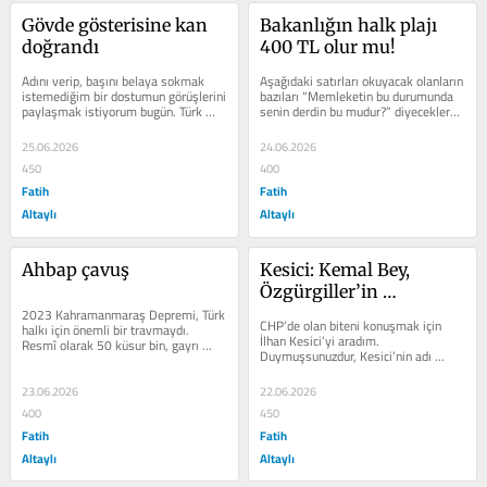
Gövde gösterisine kan 
Bakanlığın halk plajı 
doğrandı
400 TL olur mu!
Adını verip, başını belaya sokmak 
Aşağıdaki satırları okuyacak olanların 
istemediğim bir dostumun görüşlerini 
bazıları “Memleketin bu durumunda 
paylaşmak istiyorum bugün. Türk 
senin derdin bu mudur?” diyeceklerdir 
futbolunun tam göbeğindedir. Onun...
muhtemelen....
25.06.2026
24.06.2026
450
400
Fatih
Fatih
Altaylı
Altaylı
Ahbap çavuş
Kesici: Kemal Bey, 
Özgürgiller’in 
2023 Kahramanmaraş Depremi, Türk 
ayrılmasını ister
CHP’de olan biteni konuşmak için 
halkı için önemli bir travmaydı. 
İlhan Kesici’yi aradım. 
Resmî olarak 50 küsur bin, gayrı 
Duymuşsunuzdur, Kesici’nin adı 
resmî olaraksa 200 bine yakın...
Kayyum Kılıçdaroğlu’nun 2028...
23.06.2026
22.06.2026
400
450
Fatih
Fatih
Altaylı
Altaylı