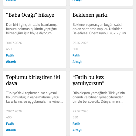
“Baba Ocağı” hikaye
Beklenen şarkı
Dün biri ilginç bir tablo hazırlamış. 
Beklenen operasyon bugün sabah 
Kusura bakmasın, kimin yaptığını 
erken saatlerde yapıldı. Üsküdar 
bilmediğim için böyle diyorum. 
Belediyesi Operasyonu. 2025 yılının 
İstanbul’daki ilçe...
Mart ayından yani İBB’ye yönelik ilk...
30.07.2026
29.07.2026
450
500
Fatih
Fatih
Altaylı
Altaylı
Toplumu birleştiren iki 
“Fatih bu kez 
dava
yanılıyorsun”
Türkiye’deki toplumsal ve siyasal 
Dün akşam yemeğinde Türkiye’nin 
bölünmüşlüğün yansımalarını yargı 
önemli ve bilinen yöneticilerinden 
kararlarına ve uygulamalarına yönelik 
biriyle beraberdik. Dünyanın en 
eleştirilerde de...
bilinen ve en değerli markalarından...
28.07.2026
27.07.2026
400
550
Fatih
Fatih
Altaylı
Altaylı