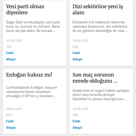
Yeni parti olmaz 
Dizi sektörüne yeni iş 
diyenlere
alanı
Özgür Özel ve arkadaşları yeni parti 
Ekonomik kriz nedeniyle reklamlar 
kurar mı, kurmaz mı, bilmem. Bana 
azalmaya başlayınca, dizi sektörünü 
soran da yok zaten. Bu konuda 
de zor günlerin beklediğini bir süre 
herkes bir fikir söylüyor. “CHP’nin...
önce yazdım. Bu durum...
30.06.2026
29.06.2026
500
400
Fatih
Fatih
Altaylı
Altaylı
Erdoğan haksız mı!
Son maç sorunun 
nerede olduğunu 
Cumhurbaşkanı Erdoğan, kayyum 
gösterdi
Grupta bize en uygun futbolu oynayan 
meselesinin kendi meseleleri 
takım olan Amerika Birleşik 
olmadığını CHP’nin iç meselesi 
Devletleri’ni yenme olasılığımızın 
olduğunu söylüyor, CHP içindeki 
yüksek olduğunu başından beri...
kamplaşmayla...
28.06.2026
26.06.2026
600
500
Fatih
Fatih
Altaylı
Altaylı