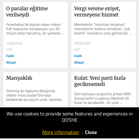
O paralar eğitime 
Vergi verene eziyet, 
verilseydi
vermeyene hizmet
Fenerbahçe’de başkan adayı Hakan 
Memleketin “kocaman kocaman” 
Safi başkanlık kampanyası için 20 
meselelerini kaleme almaktan, “çok 
milyon dolar harcamış, bir yerlerde 
önemli” konularını sonu gelmez bir 
okudum. Doğru mu bilmem. Abartılı...
şekilde mecburen tartışmaktan,...
10.06.2026
09.06.2026
450
450
Fatih
Fatih
Altaylı
Altaylı
Manyaklık
Kulat: Yeni parti fazla 
gecikmemeli
Delirmiş bir topluma dönüşmüş 
Dün kamuoyu araştırma şirketi MAK 
olabilir miyiz acaba! Dün bazı 
Danışmanlık’ın patronu Mehmet Ali 
beldelerde ara seçim vardı. Genelde 
Kulat ile beraberdik. 20 yıllık 
AK Parti ve MHP’nin önde olduğu 
tanışıklığımız vardır. Ekrana...
orta...
We use cookies to provide some features and experiences in
08.06.2026
05.06.2026
QOSHE
550
550
Fatih
Fatih
More information
.
Close
Altaylı
Altaylı