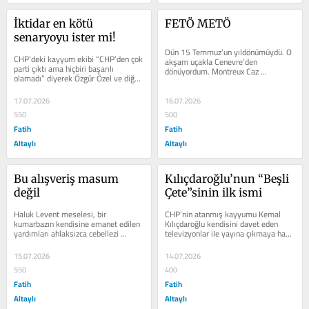
İktidar en kötü 
FETÖ METÖ
senaryoyu ister mi!
Dün 15 Temmuz’un yıldönümüydü. O 
CHP’deki kayyum ekibi “CHP’den çok 
akşam uçakla Cenevre’den 
parti çıktı ama hiçbiri başarılı 
dönüyordum. Montreux Caz 
olamadı” diyerek Özgür Özel ve diğer 
Festivali’nden. Uçak Atatürk 
hakiki CHP’lileri...
Havalimanı’na...
17.07.2026
16.07.2026
550
500
Fatih
Fatih
Altaylı
Altaylı
Bu alışveriş masum 
Kılıçdaroğlu’nun “Beşli 
değil
Çete”sinin ilk ismi
Haluk Levent meselesi, bir 
CHP’nin atanmış kayyumu Kemal 
kumarbazın kendisine emanet edilen 
Kılıçdaroğlu kendisini davet eden 
yardımları ahlaksızca cebellezi 
televizyonlar ile yayına çıkmaya hazır 
etmesinden çok daha öte bir yere 
olduğunu söyleyince, kendisini...
evriliyor....
15.07.2026
14.07.2026
550
400
Fatih
Fatih
Altaylı
Altaylı