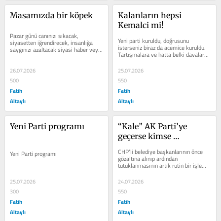
Masamızda bir köpek
Kalanların hepsi 
Kemalci mi!
Pazar günü canınızı sıkacak, 
Yeni parti kuruldu, doğrusunu 
siyasetten iğrendirecek, insanlığa 
isterseniz biraz da acemice kuruldu. 
saygınızı azaltacak siyasi haber veya 
Tartışmalara ve hatta belki davalara 
yorumlarla değil de, biraz daha...
konu olabileceği biline biline adı 
Yeni...
26.07.2026
25.07.2026
500
550
Fatih
Fatih
Altaylı
Altaylı
Yeni Parti programı
“Kale” AK Parti’ye 
geçerse kimse 
şaşırmasın
CHP’li belediye başkanlarının önce 
Yeni Parti programı
gözaltına alınıp ardından 
tutuklanmasının artık rutin bir işlem 
haline geldiğini,...
25.07.2026
24.07.2026
300
550
Fatih
Fatih
Altaylı
Altaylı