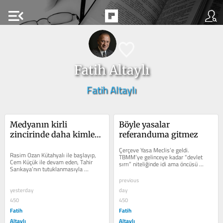
menu_open
Fatih Altaylı
Fatih Altaylı
Medyanın kirli 
Böyle yasalar 
zincirinde daha kimler 
referanduma gitmez
var?
Çerçeve Yasa Meclis’e geldi. 
Rasim Ozan Kütahyalı ile başlayıp, 
TBMM’ye gelinceye kadar “devlet 
Cem Küçük ile devam eden, Tahir 
sırrı” niteliğinde idi ama öncüsü 
Sarıkaya’nın tutuklanmasıyla 
Devlet Bahçeli’den bile gizlenen bir...
genişleyen ve daha başka yerlere 
previous
de...
yesterday
day
450
450
Fatih
Fatih
Altaylı
Altaylı