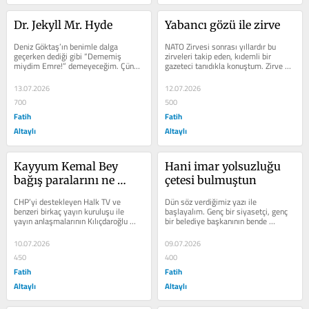
Dr. Jekyll Mr. Hyde
Yabancı gözü ile zirve
Deniz Göktaş’ın benimle dalga 
NATO Zirvesi sonrası yıllardır bu 
geçerken dediği gibi “Dememiş 
zirveleri takip eden, kıdemli bir 
miydim Emre!” demeyeceğim. Çünkü 
gazeteci tanıdıkla konuştum. Zirve 
bazen haklı çıkmak değil, haklı...
izlenimlerini almak için....
13.07.2026
12.07.2026
700
500
Fatih
Fatih
Altaylı
Altaylı
Kayyum Kemal Bey 
Hani imar yolsuzluğu 
bağış paralarını ne 
çetesi bulmuştun
yaptı!
CHP’yi destekleyen Halk TV ve 
Dün söz verdiğimiz yazı ile 
benzeri birkaç yayın kuruluşu ile 
başlayalım. Genç bir siyasetçi, genç 
yayın anlaşmalarının Kılıçdaroğlu 
bir belediye başkanının bende 
döneminde yapıldığı, en yüksek...
yarattığı büyük hayal...
10.07.2026
09.07.2026
450
400
Fatih
Fatih
Altaylı
Altaylı