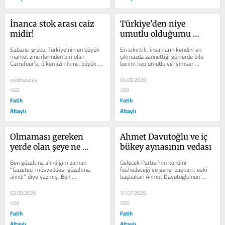
İnanca stok arası caiz 
Türkiye’den niye 
midir!
umutlu olduğumu 
bilmek ister misiniz?
Sabancı grubu, Türkiye’nin en büyük 
En sıkıntılı, insanların kendini en 
market zincirlerinden biri olan 
çıkmazda zannettiği günlerde bile 
Carrefour’u, ülkemizin ikinci büyük 
benim hep umutlu ve iyimser 
ucuzluk market zinciri olarak...
olduğumu bilirsiniz. Bazılarınızın bu...
wednesday
04.08.2026
450
450
Fatih
Fatih
Altaylı
Altaylı
Olmaması gereken 
Ahmet Davutoğlu ve iç 
yerde olan şeye ne 
bükey aynasının vedası
denirdi!
Ben gözaltına alındığım zaman 
Gelecek Partisi’nin kendini 
“Gazeteci müsveddesi gözaltına 
feshedeceği ve genel başkanı, eski 
alındı” diye yazmış. Ben 
başbakan Ahmet Davutoğlu’nun 
tutuklandığım zaman “Müsvedde...
siyaseti bıraktığını açıklayacağı...
03.08.2026
31.07.2026
450
550
Fatih
Fatih
Altaylı
Altaylı