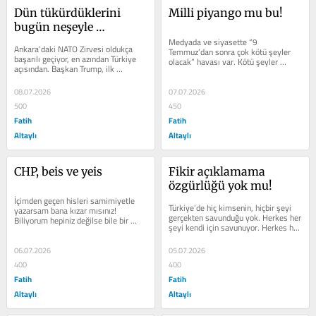
Dün tükürdüklerini 
Milli piyango mu bu!
bugün neşeyle 
yalayanlar
Medyada ve siyasette “9 
Ankara’daki NATO Zirvesi oldukça 
Temmuz’dan sonra çok kötü şeyler 
başarılı geçiyor, en azından Türkiye 
olacak” havası var. Kötü şeyler 
açısından. Başkan Trump, ilk 
dedikleri senaryo şu: “İktidar NATO...
başkanlık döneminde çaldığı...
08.07.2026
07.07.2026
500
450
Fatih
Fatih
Altaylı
Altaylı
CHP, beis ve yeis
Fikir açıklamama 
özgürlüğü yok mu!
İçimden geçen hisleri samimiyetle 
Türkiye’de hiç kimsenin, hiçbir şeyi 
yazarsam bana kızar mısınız! 
gerçekten savunduğu yok. Herkes her 
Biliyorum hepiniz değilse bile bir 
şeyi kendi için savunuyor. Herkes her 
bölümünüz kızacaktır. Çünkü bizim...
şeyi kendi için istiyor....
06.07.2026
05.07.2026
400
400
Fatih
Fatih
Altaylı
Altaylı