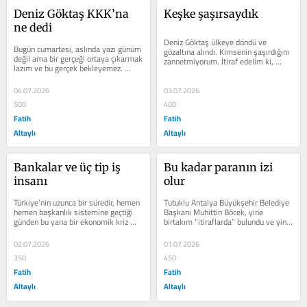
Deniz Göktaş KKK’na 
Keşke şaşırsaydık
ne dedi
Deniz Göktaş ülkeye döndü ve 
Bugün cumartesi, aslında yazı günüm 
gözaltına alındı. Kimsenin şaşırdığını 
değil ama bir gerçeği ortaya çıkarmak 
zannetmiyorum. İtiraf edelim ki, 
lazım ve bu gerçek bekleyemez. 
gösteriyi izlediğimiz andan...
Hazırsanız, anlatayım. Metin...
04.07.2026
03.07.2026
500
400
Fatih
Fatih
Altaylı
Altaylı
Bankalar ve üç tip iş 
Bu kadar paranın izi 
insanı
olur
Türkiye’nin uzunca bir süredir, hemen 
Tutuklu Antalya Büyükşehir Belediye 
hemen başkanlık sistemine geçtiği 
Başkanı Muhittin Böcek, yine 
günden bu yana bir ekonomik kriz 
birtakım “itiraflarda” bulundu ve yine 
içinde olduğu tartışılmayacak...
birilerine büyük miktarda paralar...
02.07.2026
01.07.2026
350
450
Fatih
Fatih
Altaylı
Altaylı