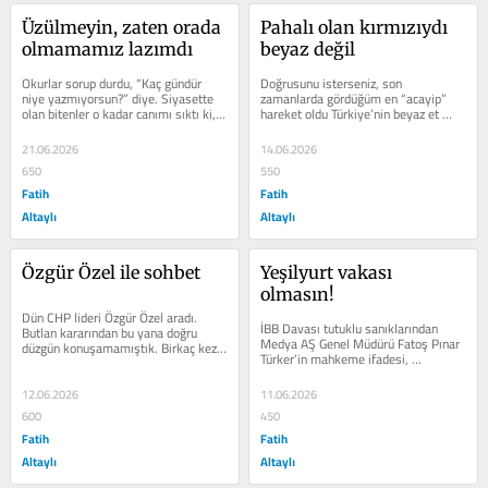
Üzülmeyin, zaten orada 
Pahalı olan kırmızıydı 
olmamamız lazımdı
beyaz değil
Okurlar sorup durdu, “Kaç gündür 
Doğrusunu isterseniz, son 
niye yazmıyorsun?” diye. Siyasette 
zamanlarda gördüğüm en “acayip” 
olan bitenler o kadar canımı sıktı ki, 
hareket oldu Türkiye’nin beyaz et 
yazmak içimden gelmedi. Açık...
devlerine “kayyum” atanması. Niye 
oldu,...
21.06.2026
14.06.2026
650
550
Fatih
Fatih
Altaylı
Altaylı
Özgür Özel ile sohbet
Yeşilyurt vakası 
olmasın!
Dün CHP lideri Özgür Özel aradı. 
İBB Davası tutuklu sanıklarından 
Butlan kararından bu yana doğru 
Medya AŞ Genel Müdürü Fatoş Pınar 
düzgün konuşamamıştık. Birkaç kez 
Türker’in mahkeme ifadesi, 
aramış ulaşamamıştım. Normalde...
Türkiye’nin ortasına bomba gibi...
12.06.2026
11.06.2026
600
450
Fatih
Fatih
Altaylı
Altaylı