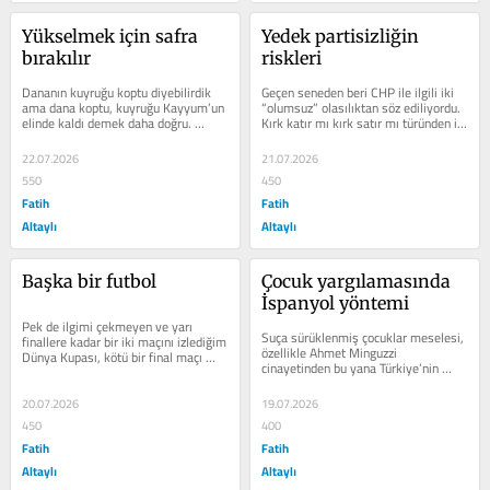
Yükselmek için safra 
Yedek partisizliğin 
bırakılır
riskleri
Dananın kuyruğu koptu diyebilirdik 
Geçen seneden beri CHP ile ilgili iki 
ama dana koptu, kuyruğu Kayyum’un 
“olumsuz” olasılıktan söz ediliyordu. 
elinde kaldı demek daha doğru. 
Kırk katır mı kırk satır mı türünden iki 
CHP’nin seçilmiş ve yıllar sonra ilk...
olasılık....
22.07.2026
21.07.2026
550
450
Fatih
Fatih
Altaylı
Altaylı
Başka bir futbol
Çocuk yargılamasında 
İspanyol yöntemi
Pek de ilgimi çekmeyen ve yarı 
Suça sürüklenmiş çocuklar meselesi, 
finallere kadar bir iki maçını izlediğim 
özellikle Ahmet Minguzzi 
Dünya Kupası, kötü bir final maçı 
cinayetinden bu yana Türkiye’nin 
sonrası İspanya’nın oldu....
gündeminde ve gerçekten vicdanlar...
20.07.2026
19.07.2026
450
400
Fatih
Fatih
Altaylı
Altaylı