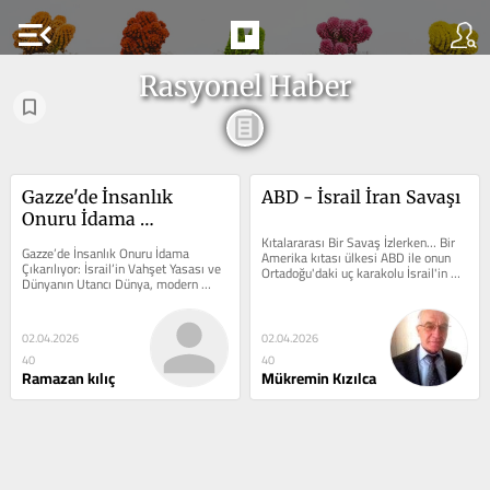
menu_open
Rasyonel Haber
Gazze'de İnsanlık 
ABD - İsrail İran Savaşı
Onuru İdama 
Çıkarılıyor
Kıtalararası Bir Savaş İzlerken… Bir 
Gazze’de İnsanlık Onuru İdama 
Amerika kıtası ülkesi ABD ile onun 
Çıkarılıyor: İsrail’in Vahşet Yasası ve 
Ortadoğu'daki uç karakolu İsrail'in 
Dünyanın Utancı Dünya, modern 
beraber olarak...
hukuk sistemlerinden, insan...
02.04.2026
02.04.2026
40
40
Ramazan kılıç
Mükremin Kızılca