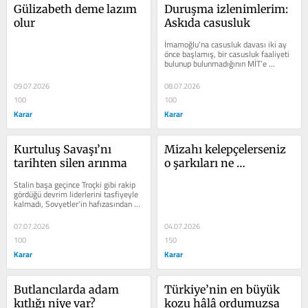
Gülizabeth deme lazım 
Duruşma izlenimlerim: 
olur
Askıda casusluk
İmamoğlu’na casusluk davası iki ay 
önce başlamış, bir casusluk faaliyeti 
bulunup bulunmadığının MİT’e 
sorulmasına karar verilmişti....
09.07.2026
08.07.2026
100
100
Karar
Karar
Kurtuluş Savaşı’nı 
Mizahı kelepçelerseniz 
tarihten silen arınma
o şarkıları ne 
yapacaksınız?
Stalin başa geçince Troçki gibi rakip 
gördüğü devrim liderlerini tasfiyeyle 
kalmadı, Sovyetler'in hafızasından 
silecek temizliğe de...
07.07.2026
04.07.2026
100
150
Karar
Karar
Butlancılarda adam 
Türkiye’nin en büyük 
kıtlığı niye var?
kozu hâlâ ordumuzsa