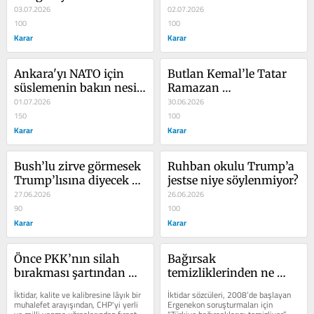
03.07.2026
02.07.2026
100
100
Karar
Karar
Ankara'yı NATO için 
Butlan Kemal’le Tatar 
süslemenin bakın nesi 
Ramazan 
yanlış?
01.07.2026
karşılaştırması
30.06.2026
150
100
Karar
Karar
Bush’lu zirve görmesek 
Ruhban okulu Trump’a 
Trump’lısına diyecek 
jestse niye söylenmiyor?
yok
27.06.2026
26.06.2026
90
100
Karar
Karar
Önce PKK’nın silah 
Bağırsak 
bırakması şartından 
temizliklerinden ne 
dönülmüş
hayır gördük ki
İktidar, kalite ve kalibresine lâyık bir 
İktidar sözcüleri, 2008’de başlayan 
muhalefet arayışından, CHP'yi yerli 
Ergenekon soruşturmaları için 