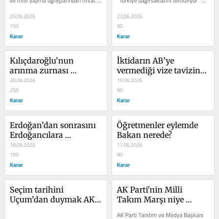
ve milli yapma uğraşlarından fırsat 
“Türkiye bağırsaklarını temizliyor” 
bulup nihâyet...
diyordu. Devleti ordudaki...
25.06.2026
23.06.2026
150
90
Karar
Karar
Kılıçdaroğlu’nun 
İktidarın AB’ye 
arınma zurnası 
vermediği vize tavizine 
çatallaşırken
20.06.2026
bakın
19.06.2026
250
90
Karar
Karar
Erdoğan’dan sonrasını 
Öğretmenler eylemde 
Erdoğancılara 
Bakan nerede?
tartıştıran cesaret
18.06.2026
17.06.2026
100
80
Karar
Karar
Seçim tarihini 
AK Parti'nin Milli 
Uçum’dan duymak AK 
Takım Marşı niye 
Parti’ye sürpriz mi?
olmamış?
AK Parti Tanıtım ve Medya Başkanı 