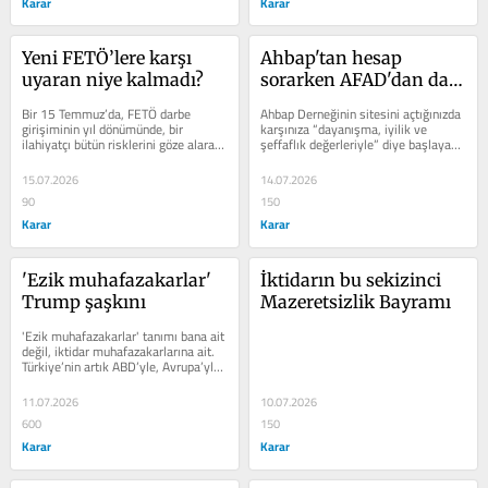
Karar
Karar
Yeni FETÖ’lere karşı 
Ahbap'tan hesap 
uyaran niye kalmadı?
sorarken AFAD'dan da o 
yüzsüzleri sorsak
Bir 15 Temmuz’da, FETÖ darbe 
Ahbap Derneğinin sitesini açtığınızda 
girişiminin yıl dönümünde, bir 
karşınıza “dayanışma, iyilik ve 
ilahiyatçı bütün risklerini göze alarak 
şeffaflık değerleriyle” diye başlayan 
erken uyarı görevini yaptı. İş...
bir tanıtım cümlesi...
15.07.2026
14.07.2026
90
150
Karar
Karar
'Ezik muhafazakarlar' 
İktidarın bu sekizinci 
Trump şaşkını
Mazeretsizlik Bayramı
'Ezik muhafazakarlar' tanımı bana ait 
değil, iktidar muhafazakarlarına ait. 
Türkiye’nin artık ABD’yle, Avrupa’yla 
ilişkilerde...
11.07.2026
10.07.2026
600
150
Karar
Karar