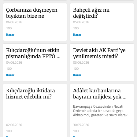
Çorbamıza düşmeyen 
Bahçeli ağız mı 
bıyıktan bize ne
değiştirdi?
06.06.2026
05.06.2026
100
100
Karar
Karar
Kılıçdaroğlu’nun etkin 
Devlet aklı AK Parti’ye 
pişmanlığında FETÖ 
yenilmemiş miydi?
eksikleri
04.06.2026
03.06.2026
100
100
Karar
Karar
Kılıçdaroğlu iktidara 
Adâlet kurbanlarına 
hizmet edebilir mi?
bayram müjdesi yok 
mu?
Bayrampaşa Cezaevinden Necati 
Özdemir adında bir savcı da geçti. 
Ahbabımdı, gazeteci ve savcı olarak 
başlamıştı tanışıklığımız....
02.06.2026
30.05.2026
100
100