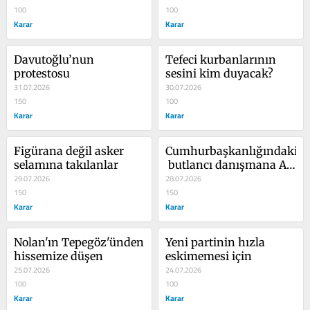
100
100
Karar
Karar
Davutoğlu’nun 
Tefeci kurbanlarının 
protestosu
sesini kim duyacak?
31.07.2026
30.07.2026
150
100
Karar
Karar
Figürana değil asker 
Cumhurbaşkanlığındaki
selamına takılanlar
 butlancı danışmana AK 
29.07.2026
Parti ne diyor?
28.07.2026
150
150
Karar
Karar
Nolan'ın Tepegöz'ünden 
Yeni partinin hızla 
hissemize düşen
eskimemesi için
25.07.2026
24.07.2026
100
100
Karar
Karar