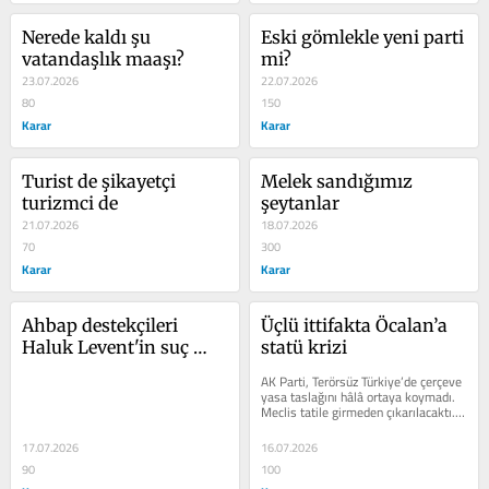
Nerede kaldı şu 
Eski gömlekle yeni parti 
vatandaşlık maaşı?
mi?
23.07.2026
22.07.2026
80
150
Karar
Karar
Turist de şikayetçi 
Melek sandığımız 
turizmci de
şeytanlar
21.07.2026
18.07.2026
70
300
Karar
Karar
Ahbap destekçileri 
Üçlü ittifakta Öcalan’a 
Haluk Levent'in suç 
statü krizi
ortağı mı?
AK Parti, Terörsüz Türkiye’de çerçeve 
yasa taslağını hâlâ ortaya koymadı. 
Meclis tatile girmeden çıkarılacaktı. 
Daha muhalefet...
17.07.2026
16.07.2026
90
100