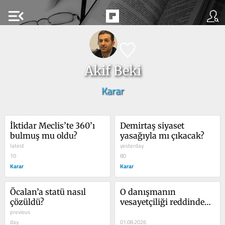
menu_open
Akif Beki
Karar
İktidar Meclis’te 360’ı 
Demirtaş siyaset 
bulmuş mu oldu?
yasağıyla mı çıkacak?
latest
yesterday
10
80
Karar
Karar
Öcalan’a statü nasıl 
O danışmanın 
çözüldü?
vesayetçiliği reddindeki 
previous
sorunlar
day
01.08.2026