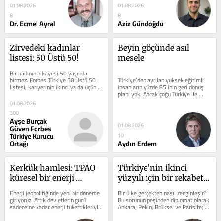
01.08.2026
01.08.2026
8
8
Dr. Ecmel Ayral
Aziz Gündoğdu
Zirvedeki kadınlar 
Beyin göçünde asıl 
listesi: 50 Üstü 50!
mesele
Bir kadının hikayesi 50 yaşında 
bitmez. Forbes Türkiye 50 Üstü 50 
Türkiye’den ayrılan yüksek eğitimli 
listesi, kariyerinin ikinci ya da üçüncü 
insanların yüzde 85’inin geri dönüş 
perdesinde iz bırakan,...
planı yok. Ancak çoğu Türkiye ile 
bağını ve katkı...
01.08.2026
300
Ayşe Burçak
01.08.2026
Güven Forbes
Türkiye Kurucu
10
Ortağı
Aydın Erdem
Kerkük hamlesi: TPAO 
Türkiye’nin ikinci 
küresel bir enerji 
yüzyılı için bir rekabet 
oyuncusuna dönüşebilir 
manifestosu
Enerji jeopolitiğinde yeni bir döneme 
Bir ülke gerçekten nasıl zenginleşir? 
mi?
giriyoruz. Artık devletlerin gücü 
Bu sorunun peşinden diplomat olarak 
sadece ne kadar enerji tükettikleriyle 
Ankara, Pekin, Brüksel ve Paris’te; 
değil; enerji kaynaklarına ne...
OECD ve Uluslararası Enerji...