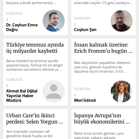
boyunca yüksek performansla 
arasından seçilen 15 genç sanatçının 
çalışması beklenen liderler...
45 eserini bir araya getirerek...
03.08.2026
03.08.2026
9
Dr. Ceyhun Emre
9
Doğru
Coşkun Şen
Türkiye temmuz ayında 
İnsan kalmak üzerine: 
üç milyarder kaybetti
Erich Fromm’u bugün 
okusaydık, bize hangi 
Borsa İstanbul'da temmuz ayında 
Bazı düşünürler yaşadıkları dönemin 
soruyu sorardı?
yaşanan kayıp, Türkiye'nin en zengin 
yanı sıra, gelecek kuşaklara da 
isimlerinin servetlerini etkiledi ve 
düşünme biçimi bırakırlar. Erich 
milyarder sayısını 32'ye düşürdü.
Fromm onlardan biriydi. Onun...
03.08.2026
8
03.08.2026
Ahmet Bal Dijital
Yayınlar Haber
8
Müdürü
Meri İstiroti
Urban Care’in ikinci 
İspanya Avrupa’nın 
perdesi: Selen Yorgun 
büyük ekonomilerini 
markayı 52 ülkeye taşıdı
nasıl geride bıraktı?
Yerli kozmetik markaları rafı 
Rekor kıran turizm gelirleri, yeni 
genellikle düşük fiyatla ve bol 
yatırımlar, yabancı göçüyle 