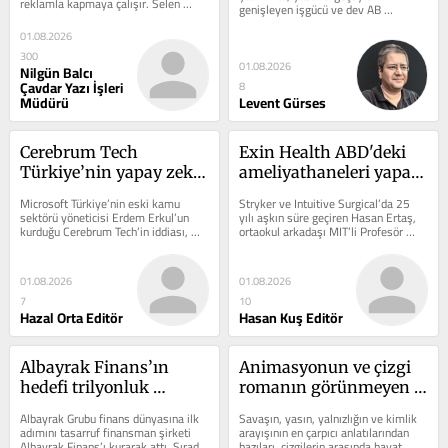
reklamla kapmaya çalışır. Selen 
genişleyen işgücü ve dev AB 
Yorgun ikisini de yapmadı, yıllarca...
fonlarıyla şahlanan İspanya, Euro...
01.08.2026
300
01.08.2026
Nilgün Balcı
Çavdar Yazı İşleri
8
Müdürü
Levent Gürses
Cerebrum Tech 
Exin Health ABD'deki 
Türkiye’nin yapay zeka 
ameliyathaneleri yapay 
egemenliği yarışına 
zekayla dönüştürüyor
Microsoft Türkiye’nin eski kamu 
Stryker ve Intuitive Surgical’da 25 
hazırlanıyor
sektörü yöneticisi Erdem Erkul’un 
yılı aşkın süre geçiren Hasan Ertaş, 
kurduğu Cerebrum Tech’in iddiası, 
ortaokul arkadaşı MIT’li Profesör 
ABD merkezli kurumsal yapay zeka...
Metin Sezgin’le Amerikan...
01.08.2026
01.08.2026
7
10
Hazal Orta Editör
Hasan Kuş Editör
Albayrak Finans’ın 
Animasyonun ve çizgi 
hedefi trilyonluk 
romanın görünmeyen 
pazarda yeni bir denge 
yüzü
Albayrak Grubu finans dünyasına ilk 
Savaşın, yasın, yalnızlığın ve kimlik 
kurmak
adımını tasarruf finansman şirketi 
arayışının en çarpıcı anlatılarından 
Albayrak Finans’ı kurarak attı. Sırada 
bazıları, çizgilerin arasında hayat 