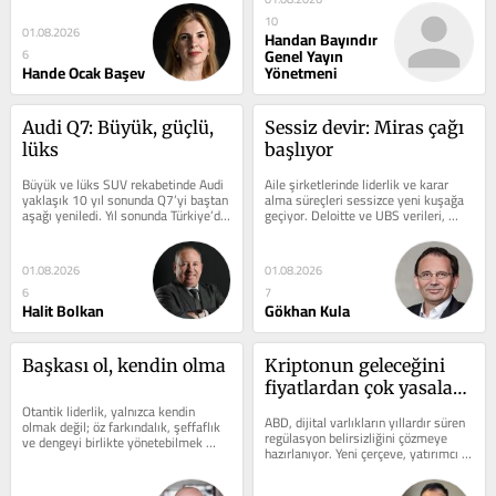
kimin...
10
01.08.2026
Handan Bayındır
Genel Yayın
6
Hande Ocak Başev
Yönetmeni
Audi Q7: Büyük, güçlü, 
Sessiz devir: Miras çağı 
lüks
başlıyor
Büyük ve lüks SUV rekabetinde Audi 
Aile şirketlerinde liderlik ve karar 
yaklaşık 10 yıl sonunda Q7’yi baştan 
alma süreçleri sessizce yeni kuşağa 
aşağı yeniledi. Yıl sonunda Türkiye’de 
geçiyor. Deloitte ve UBS verileri, 
satışa sunulacak olan...
önümüzdeki yıllarda...
01.08.2026
01.08.2026
6
7
Halit Bolkan
Gökhan Kula
Başkası ol, kendin olma
Kriptonun geleceğini 
fiyatlardan çok yasalar 
Otantik liderlik, yalnızca kendin 
belirleyecek
ABD, dijital varlıkların yıllardır süren 
olmak değil; öz farkındalık, şeffaflık 
regülasyon belirsizliğini çözmeye 
ve dengeyi birlikte yönetebilmek 
hazırlanıyor. Yeni çerçeve, yatırımcı 
demek. Aksi halde otantiklik,...
haklarından kurumsal...