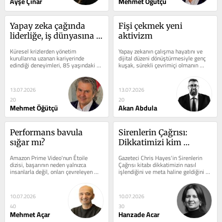
Ayşe Çınar
Mehmet Öğütçü
Yapay zeka çağında 
Fişi çekmek yeni 
liderliğe, iş dünyasına 
aktivizm
ve hayata dair en eski 10 
Küresel krizlerden yönetim 
Yapay zekanın çalışma hayatını ve 
ders
kurullarına uzanan kariyerinde 
dijital düzeni dönüştürmesiyle genç 
edindiği deneyimleri, 85 yaşındaki 
kuşak, sürekli çevrimiçi olmanın 
annesinden öğrendiği hayat 
bedelini daha fazla...
dersleriyle...
13.07.2026
13.07.2026
20
20
Mehmet Öğütçü
Akan Abdula
Performans bavula 
Sirenlerin Çağrısı: 
sığar mı?
Dikkatimizi kim 
yönetiyor?
Amazon Prime Video'nun Étoile 
Gazeteci Chris Hayes'in Sirenlerin 
dizisi, başarının neden yalnızca 
Çağrısı kitabı dikkatimizin nasıl 
insanlarla değil, onları çevreleyen 
işlendiğini ve meta haline geldiğini 
görünmez habitatlarla birlikte 
aktarıyor. Hayes anlatısının...
yolculuk...
10.07.2026
10.07.2026
40
30
Mehmet Açar
Hanzade Acar