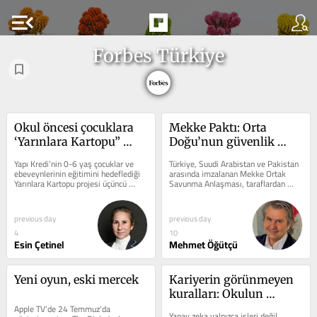
menu_open
Forbes Türkiye
Okul öncesi çocuklara 
Mekke Paktı: Orta 
‘Yarınlara Kartopu” 
Doğu’nun güvenlik 
etkisi
düzeni yeniden mi 
Yapı Kredi’nin 0-6 yaş çocuklar ve 
Türkiye, Suudi Arabistan ve Pakistan 
yazılıyor?
ebeveynlerinin eğitimini hedeflediği 
arasında imzalanan Mekke Ortak 
Yarınlara Kartopu projesi üçüncü 
Savunma Anlaşması, taraflardan 
yılında 620 bin kişiye...
birine yönelik silahlı saldırının üç...
previous day
previous day
4
10
Esin Çetinel
Mehmet Öğütçü
Yeni oyun, eski mercek
Kariyerin görünmeyen 
kuralları: Okulun 
Apple TV’de 24 Temmuz’da 
anlatmadığı, hayatın 
Yapay zeka yalnızca işleri değil, 