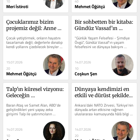
10
40
Meri İstiroti
Mehmet Öğütçü
Çocuklarımız bizim 
Bir sohbetten bir kitaba: 
projemiz değil: Anne 
Gündüz Vassaf'ın 
babalığı yeniden 
Şimdiye Övgü'sü
Çocuk yetiştirmek, onların hayatını 
"Günlük Yaşam Felsefesi - Şimdiye 
düşünmek
tasarlamak değil; değerlerle donatıp 
Övgü", Gündüz Vassaf'ın yaşam 
kendi yollarını çizebilecek bireyler 
felsefesini ve dünyaya bakışını 
olarak hayata...
anlamak isteyenler için güçlü bir 
okuma rotası.
15.07.2026
14.07.2026
20
10
Mehmet Öğütçü
Coşkun Şen
Talp'ın küresel vizyonu: 
Dünyaya kendimizi en 
Geleceğin 
etkili ve dürüst şekilde 
simülasyonunu 
kim anlatacak?
Baran Ataş ve Samet Alan, ABD'de 
Ankara’daki NATO Zirvesi, Türkiye’nin 
yaratmak
geliştirdikleri yeni yapay zeka 
dünyada artan etkisine rağmen 
girişimi Talp ile yatırımcıların 
uluslararası kamuoyunda hâlâ bilgi 
dikkatini çekti. 20 milyon dolar 
eksikliği ve önyargılarla karşı...
değerleme...
14.07.2026
14.07.2026
10
20