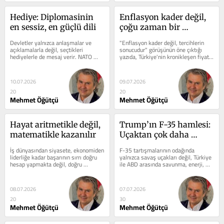
Hediye: Diplomasinin 
Enflasyon kader değil, 
en sessiz, en güçlü dili
çoğu zaman bir 
tercihtir, iki yılda aşağı 
Devletler yalnızca anlaşmalar ve 
"Enflasyon kader değil, tercihlerin 
çekmek mümkün
açıklamalarla değil, seçtikleri 
sonucudur" görüşünün öne çıktığı 
hediyelerle de mesaj verir. NATO 
yazıda, Türkiye'nin kronikleşen fiyat 
Zirvesi'nde liderlere takdim edilen...
istikrarsızlığını sona...
10.07.2026
09.07.2026
20
20
Mehmet Öğütçü
Mehmet Öğütçü
Hayat aritmetikle değil, 
Trump’ın F-35 hamlesi: 
matematikle kazanılır
Uçaktan çok daha 
büyük bir pazarlık
İş dünyasından siyasete, ekonomiden 
F-35 tartışmalarının odağında 
liderliğe kadar başarının sırrı doğru 
yalnızca savaş uçakları değil, Türkiye 
hesap yapmakta değil, doğru 
ile ABD arasında savunma, enerji, 
denklemi kurmakta yatıyor....
teknoloji ve bölgesel güvenliği...
08.07.2026
07.07.2026
20
30
Mehmet Öğütçü
Mehmet Öğütçü