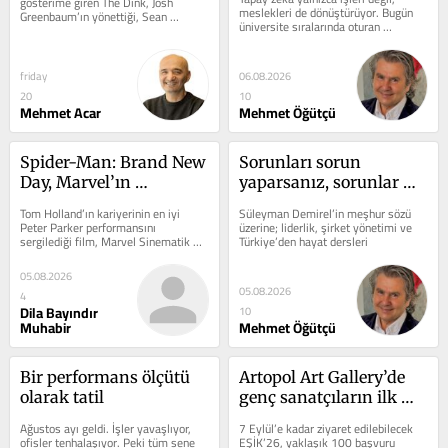
gösterime giren The Dink, Josh 
öğrettiği dersler
meslekleri de dönüştürüyor. Bugün 
Greenbaum’ın yönettiği, Sean 
üniversite sıralarında oturan 
Clements’ın yazdığı bir spor 
milyonlarca genç, büyük ihtimalle...
komedisi. Filmde...
friday
06.08.2026
20
10
Mehmet Acar
Mehmet Öğütçü
Spider-Man: Brand New 
Sorunları sorun 
Day, Marvel’ın 
yaparsanız, sorunlar 
kaybettiği duygusal 
sizi yönetir
Tom Holland’ın kariyerinin en iyi 
Süleyman Demirel’in meşhur sözü 
derinliği geri getiriyor
Peter Parker performansını 
üzerine; liderlik, şirket yönetimi ve 
sergilediği film, Marvel Sinematik 
Türkiye’den hayat dersleri
Evreni’nin aksayan çarklarına 
rağmen...
05.08.2026
05.08.2026
4
Dila Bayındır
10
Muhabir
Mehmet Öğütçü
Bir performans ölçütü 
Artopol Art Gallery’de 
olarak tatil
genç sanatçıların ilk 
eşiği
Ağustos ayı geldi. İşler yavaşlıyor, 
7 Eylül’e kadar ziyaret edilebilecek 
ofisler tenhalaşıyor. Peki tüm sene 
EŞİK’26, yaklaşık 100 başvuru 