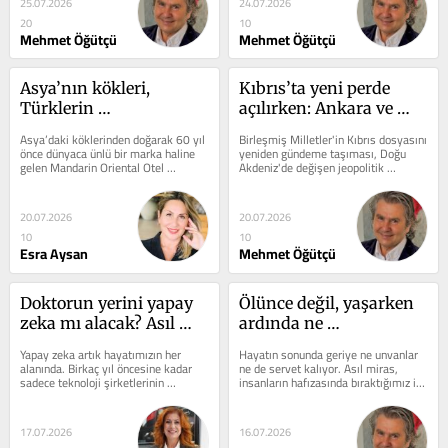
25.07.2026
24.07.2026
20
10
Mehmet Öğütçü
Mehmet Öğütçü
Asya’nın kökleri, 
Kıbrıs’ta yeni perde 
Türklerin 
açılırken: Ankara ve 
misafirperverliği…
Lefkoşa kırmızı 
Asya’daki köklerinden doğarak 60 yıl 
Birleşmiş Milletler'in Kıbrıs dosyasını 
çizgilerini ilan etmeli
önce dünyaca ünlü bir marka haline 
yeniden gündeme taşıması, Doğu 
gelen Mandarin Oriental Otel 
Akdeniz'de değişen jeopolitik 
Grubu’nun İstanbul Kuruçeşme’deki...
dengeler ve Türkiye'nin Batı ile...
20.07.2026
20.07.2026
10
10
Esra Aysan
Mehmet Öğütçü
Doktorun yerini yapay 
Ölünce değil, yaşarken 
zeka mı alacak? Asıl 
ardında ne 
devrim birlikte 
bırakıyorsun?
Yapay zeka artık hayatımızın her 
Hayatın sonunda geriye ne unvanlar 
çalışmayı öğrenmekte 
alanında. Birkaç yıl öncesine kadar 
ne de servet kalıyor. Asıl miras, 
sadece teknoloji şirketlerinin 
insanların hafızasında bıraktığımız iz 
gizli!
gündeminde olan bu kavram, bugün...
ve karakterimiz oluyor....
17.07.2026
16.07.2026