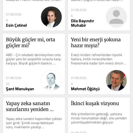
finansın diğer alanlarına...
buluyor. Grafik...
01.08.2026
01.08.2026
6
Dila Bayındır
8
Esin Çetinel
Muhabir
Büyük güçler mi, orta 
Yeni bir enerji şokuna 
güçler mi?
hazır mıyız?
ABD - Çin rekabeti derinleşirken orta 
Enerji krizleri rafinerilerden lojistik 
güçler yeni bir jeopolitik sınavla karşı 
hatlara, kritik minerallerden 
karşıya. Büyük güçlerin baskısı 
finansmana kadar tüm enerji zincirini 
altında kalan...
etkileyen çok boyutlu bir riske...
01.08.2026
01.08.2026
20
9
Şant Manukyan
Mehmet Öğütçü
Yapay zeka sanatın 
İkinci kuşak vizyonu
sınırlarını yeniden 
Aile şirketlerinin geleceği, yalnızca 
çiziyor
mirası korumaktan değil, onu yeniden 
Yapay zeka sanatın kapısından çoktan 
yorumlayabilmekten geçiyor.
içeri girdi. Şimdi cevap bekleyen 
soru, makinenin yaratıp 
yaratamayacağı değil yarattığı şeye 
01.08.2026