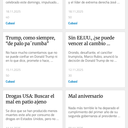
celebrado este domingo, impulsado 
y el líder de extrema derecha José 
por él mismo, cuyas cuatro preguntas 
Antonio Kast, fueron los candidatos...
fueron...
18.11.2025
18.11.2025
40
50
Cubasí
Cubasí
Trump, como siempre, 
Sin EE.UU., ¿se puede 
“de palo pa´rumba”
vencer al cambio 
climático?
No hace mucho comentamos que no 
Orondo, desafiante, el canciller 
se puede confiar en Donald Trump ni 
trumpista, Marco Rubio, anunció la 
en lo que dice, promete o hace, 
decisión de Donald Trump de no 
porque de repente cambia “de palo pa
asistir a la Cumbre del Clima de 
´rumba”,...
Naciones Unidas...
15.11.2025
12.11.2025
50
30
Cubasí
Cubasí
Drogas USA: Buscar el 
Mal aniversario
mal en patio ajeno
Nada más terrible le ha deparado el 
Se dice que se han producido menos 
cumplimiento del primer año de su 
muertes este año por consumo de 
segunda gobernanza al presidente 
drogas en Estados Unidos, pero no 
norteamericano, Donald Trump, en el 
que el número de adictos se ha 
que su...
multiplicado y...