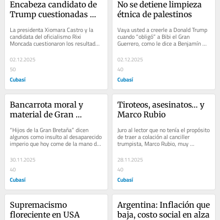
Encabeza candidato de 
No se detiene limpieza 
Trump cuestionadas 
étnica de palestinos
presidenciales 
La presidenta Xiomara Castro y la 
Vaya usted a creerle a Donald Trump 
hondureñas
candidata del oficialismo Rixi 
cuando “obligó” a Bibi el Gran 
Moncada cuestionaron los resultados 
Guerrero, como le dice a Benjamín 
de las elecciones presidenciales de 
Netanyahu, a aceptar un  acuerdo 
este domingo,...
para que...
02.12.2025
02.12.2025
50
40
Cubasí
Cubasí
Bancarrota moral y 
Tiroteos, asesinatos… y 
material de Gran 
Marco Rubio
Bretaña
“Hijos de la Gran Bretaña” dicen 
Juro al lector que no tenía el propósito 
algunos como insulto al desaparecido 
de traer a colación al canciller 
imperio que hoy come de la mano de 
trumpista, Marco Rubio, muy 
Estados Unidos en sus 
ocupado ahora en tratar de convencer 
depredadoras...
a su...
30.11.2025
28.11.2025
40
40
Cubasí
Cubasí
Supremacismo 
Argentina: Inflación que 
floreciente en USA
baja, costo social en alza