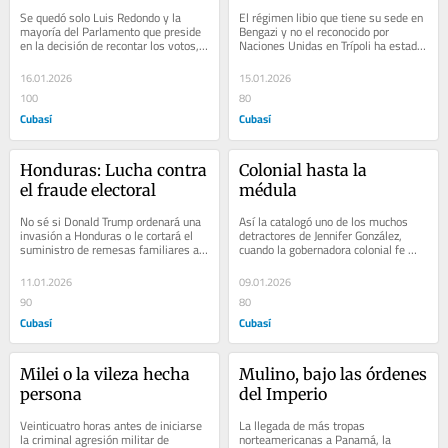
Se quedó solo Luis Redondo y la 
El régimen libio que tiene su sede en 
mayoría del Parlamento que preside 
Bengazi y no el reconocido por 
en la decisión de recontar los votos, 
Naciones Unidas en Trípoli ha estado 
uno por uno, de las más recientes...
dando muestras de su decisión de 
salir...
16.01.2026
15.01.2026
100
80
Cubasí
Cubasí
Honduras: Lucha contra 
Colonial hasta la 
el fraude electoral
médula
No sé si Donald Trump ordenará una 
Así la catalogó uno de los muchos 
invasión a Honduras o le cortará el 
detractores de Jennifer González, 
suministro de remesas familiares a 
cuando la gobernadora colonial fe 
millones de hondureños ante la...
Puerto Rico reiteró que iba en serio 
su...
11.01.2026
09.01.2026
90
80
Cubasí
Cubasí
Milei o la vileza hecha 
Mulino, bajo las órdenes 
persona
del Imperio
Veinticuatro horas antes de iniciarse 
La llegada de más tropas 
la criminal agresión militar de 
norteamericanas a Panamá, la 