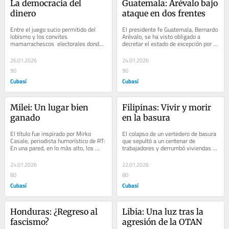
La democracia del 
Guatemala: Arévalo bajo 
dinero
ataque en dos frentes
Entre el juego sucio permitido del 
El presidente fe Guatemala, Bernardo 
lobismo y los convites 
Arévalo, se ha visto obligado a 
mamarrachescos  electorales donde 
decretar el estado de excepción por 
vale principalmente -¿único?- el 
30 días para enfrentar el reto 
dinero, se ahoga la...
proveniente...
26.01.2026
24.01.2026
90
90
Cubasí
Cubasí
Milei: Un lugar bien 
Filipinas: Vivir y morir 
ganado
en la basura
El título fue inspirado por Mirko 
El colapso de un vertedero de basura 
Casale, periodista humorístico de RT: 
que sepultó a un centenar de 
En una pared, en lo más alto, los 
trabajadores y derrumbó viviendas a 
retratos de los genocidas Donald 
su alrededor, provocando la muerte a 
Trump y...
24...
24.01.2026
22.01.2026
80
80
Cubasí
Cubasí
Honduras: ¿Regreso al 
Libia: Una luz tras la 
fascismo?
agresión de la OTAN