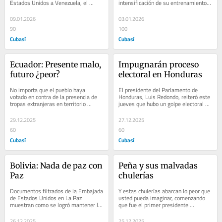
Estados Unidos a Venezuela, el 
intensificación de su entrenamiento 
presidente Javier Milei, en persona, 
en las selvas del Darién y la 
fue el...
exigencia de Washington de...
09.01.2026
03.01.2026
90
100
Cubasí
Cubasí
Ecuador: Presente malo, 
Impugnarán proceso 
futuro ¿peor?
electoral en Honduras
No importa que el pueblo haya 
El presidente del Parlamento de 
votado en contra de la presencia de 
Honduras, Luis Redondo, reiteró este 
tropas extranjeras en territorio 
jueves que hubo un golpe electoral en 
ecuatoriano: el presidente Daniel 
el que está implicado el Consejo 
Noboa acaba de...
Nacional...
29.12.2025
27.12.2025
60
60
Cubasí
Cubasí
Bolivia: Nada de paz con 
Peña y sus malvadas 
Paz
chulerías
Documentos filtrados de la Embajada 
Y estas chulerías abarcan lo peor que 
de Estados Unidos en La Paz 
usted pueda imaginar, comenzando 
muestran como se logró mantener la 
que fue el primer presidente 
división de la Izquierda en el 
latinoamericano que se prestó a 
Movimiento al...
 acompañar a...
26.12.2025
25.12.2025