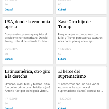
60
50
Cubasí
Cubasí
USA, donde la economía 
Kast: Otro hijo de 
apesta
Trump
Comprensivo, pienso que quizás el 
No quería que lo compararan con 
presidente norteamericano, Donald 
Milei y Trump, pero apenas bastaron 
Trump,  robe el petróleo de los barcos 
unas horas para que la oreja 
venezolanos que raptó hace unos 
pinochetista le picara y raudo partió a 
días y...
celebrar su...
25.12.2025
19.12.2025
50
50
Cubasí
Cubasí
Latinoamérica, otro giro 
El héroe del 
a la derecha
supremacismo
Orondos, Javier Milei y Marcos Rubio 
“Condenemos con una sola voz al 
fueron los primeros en felicitar a José 
racismo, el fanatismo y el 
Antonio Kast por su holgada victoria 
supremacismo blanco”, expresó no 
en las elecciones presidenciales de...
hace mucho Donald Trump, al 
condenar una de las...
17.12.2025
16.12.2025
50
50
Cubasí
Cubasí