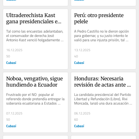
Ultraderechista Kast 
Perú: otro presidente 
gana presidenciales en 
pelele
Chile
Tal como las encuestas adelantaban, 
A Pedro Castillo no le dieron opción 
el conservador de derecha José 
para gobernar, y su justo intento le 
Antonio Kast venció holgadamente a 
valió para una injusta prisión, tal 
la candidata  de la izquierda, la 
como lo fraguó la oligarquía que...
comunista...
16.12.2025
13.12.2025
50
40
Cubasí
Cubasí
Noboa, vengativo, sigue 
Honduras: Necesaria 
hundiendo a Ecuador
revisión de actas ante 
fraude electoral
Frustrado por el NO  popular al 
La candidata presidencial del Partido 
referendo donde pretendía entregar la 
Libertad y Refundación (Libre), Rixi 
soberanía ecuatoriana a Estados 
Moncada, lanzó una dura acusación 
Unidos, a donde fue enseguida a 
contra el presidente de Estados...
llorar el...
07.12.2025
06.12.2025
50
60
Cubasí
Cubasí