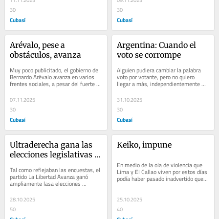
11.11.2025
09.11.2025
30
30
Cubasí
Cubasí
Arévalo, pese a 
Argentina: Cuando el 
obstáculos, avanza
voto se corrompe
Muy poco publicitado, el gobierno de 
Alguien pudiera cambiar la palabra 
Bernardo Arévalo avanza en varios 
voto por votante, pero no quiero 
frentes sociales, a pesar del fuerte 
llegar a más, independientemente 
obstáculo de una judicatura corrupta 
que la impensada victoria del partido 
que...
del...
07.11.2025
31.10.2025
30
30
Cubasí
Cubasí
Ultraderecha gana las 
Keiko, impune
elecciones legislativas 
argentinas
En medio de la ola de violencia que 
Tal como reflejaban las encuestas, el 
Lima y El Callao viven por estos días 
partido La Libertad Avanza ganó 
podía haber pasado inadvertido que 
ampliamente lasa elecciones 
el Tribunal Constitucional peruano 
legislativas de este domingo en 
haya...
Argentina, lo cual...
28.10.2025
25.10.2025
50
40