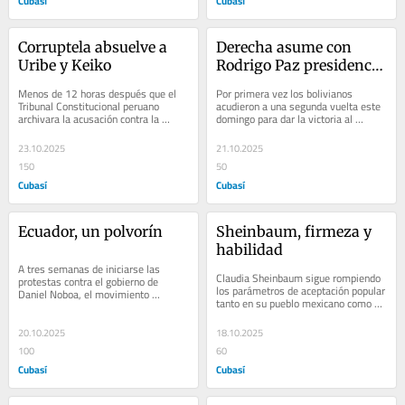
Cubasí
Cubasí
Corruptela absuelve a 
Derecha asume con 
Uribe y Keiko
Rodrigo Paz presidencia 
de Bolivia
Menos de 12 horas después que el 
Por primera vez los bolivianos 
Tribunal Constitucional peruano 
acudieron a una segunda vuelta este 
archivara la acusación contra la 
domingo para dar la victoria al 
derechista Keiko Fujimori por lavado 
conservador Rodrigo Paz, del Partido 
de dinero,...
Demócrata...
23.10.2025
21.10.2025
150
50
Cubasí
Cubasí
Ecuador, un polvorín
Sheinbaum, firmeza y 
habilidad
A tres semanas de iniciarse las 
Claudia Sheinbaum sigue rompiendo 
protestas contra el gobierno de 
los parámetros de aceptación popular 
Daniel Noboa, el movimiento 
tanto en su pueblo mexicano como 
mantiene su espíritu de combate, 
Latinoamérica, llamándose a 
pese a agudizarse la...
respetar hasta...
20.10.2025
18.10.2025
100
60
Cubasí
Cubasí