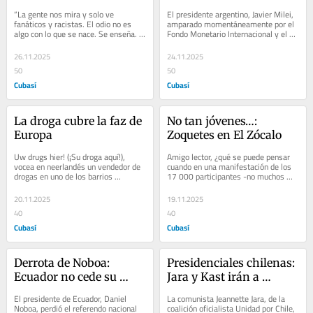
“La gente nos mira y solo ve 
El presidente argentino, Javier Milei, 
fanáticos y racistas. El odio no es 
amparado momentáneamente por el 
algo con lo que se nace. Se enseña. 
Fondo Monetario Internacional y el 
(…) A los siete años, te lo dicen...
gobierno de Donald Trump (a pesar de 
la...
26.11.2025
24.11.2025
50
50
Cubasí
Cubasí
La droga cubre la faz de 
No tan jóvenes…: 
Europa
Zoquetes en El Zócalo
Uw drugs hier! (¡Su droga aquí!), 
Amigo lector, ¿qué se puede pensar 
vocea en neerlandés un vendedor de 
cuando en una manifestación de los 
drogas en uno de los barrios 
17 000 participantes -no muchos 
“íntimos” de Bruselas, la capital de...
más- unos mil ¡1 000!, no menos 
se...
20.11.2025
19.11.2025
40
40
Cubasí
Cubasí
Derrota de Noboa: 
Presidenciales chilenas: 
Ecuador no cede su 
Jara y Kast irán a 
soberanía
balotaje
El presidente de Ecuador, Daniel 
La comunista Jeannette Jara, de la 
Noboa, perdió el referendo nacional 
coalición oficialista Unidad por Chile, 