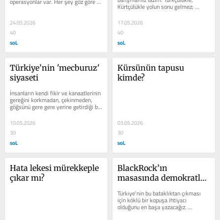
operasyonlar var. Her şey göz göre 
Kürtçülükle yolun sonu gelmez; 
göre yaşanıyor ama herkes yalan...
birbirini yer, başkalarına hizmet...
24.05.2026
17.05.2026
40
40
soL
soL
Türkiye’nin 'mecburuz' 
Kürsünün tapusu 
siyaseti
kimde?
İnsanların kendi fikir ve kanaatlerinin 
gereğini korkmadan, çekinmeden, 
göğsünü gere gere yerine getirdiği bir 
siyasete ihtiyaç var....
10.05.2026
03.05.2026
30
30
soL
soL
Hata lekesi mürekkeple 
BlackRock’ın 
çıkar mı?
masasında demokratlar, 
otokratlar
Türkiye’nin bu bataklıktan çıkması 
için köklü bir kopuşa ihtiyacı 
olduğunu en başa yazacağız. 
Devrimin güncel tutulması tarihsel 