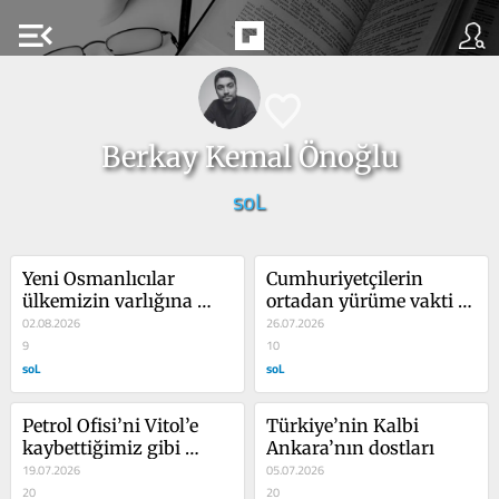
menu_open
Berkay Kemal Önoğlu
soL
Yeni Osmanlıcılar 
Cumhuriyetçilerin 
ülkemizin varlığına 
ortadan yürüme vakti 
kastediyor
02.08.2026
geçiyor
26.07.2026
9
10
soL
soL
Petrol Ofisi’ni Vitol’e 
Türkiye’nin Kalbi 
kaybettiğimiz gibi 
Ankara’nın dostları
kaybediyoruz ülkemizi
19.07.2026
05.07.2026
20
20