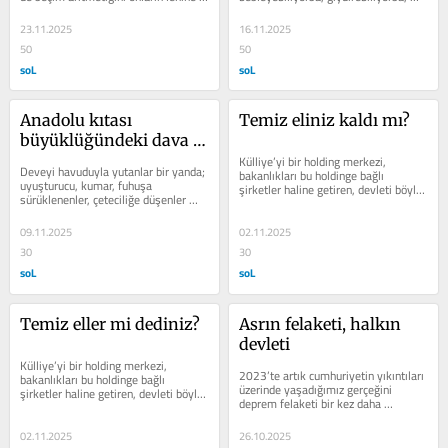
değiştiremiyorsa neden bu ısrar?
uygun şartlarda eğitim...
23.11.2025
16.11.2025
50
50
soL
soL
Anadolu kıtası 
Temiz eliniz kaldı mı?
büyüklüğündeki dava 
taşı
Külliye’yi bir holding merkezi, 
Deveyi havuduyla yutanlar bir yanda; 
bakanlıkları bu holdinge bağlı 
uyuşturucu, kumar, fuhuşa 
şirketler haline getiren, devleti böyle 
sürüklenenler, çeteciliğe düşenler 
yöneten, özel okul patronlarından,...
diğer yanda. İşimiz zordu hem 
şeytanı...
09.11.2025
02.11.2025
30
30
soL
soL
Temiz eller mi dediniz?
Asrın felaketi, halkın 
devleti
Külliye’yi bir holding merkezi, 
2023’te artık cumhuriyetin yıkıntıları 
bakanlıkları bu holdinge bağlı 
üzerinde yaşadığımız gerçeğini 
şirketler haline getiren, devleti böyle 
deprem felaketi bir kez daha 
yöneten, özel okul patronlarından,...
suratımıza çok sert biçimde...
02.11.2025
26.10.2025