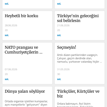
soL
soL
Heybetli bir korku
Türkiye’nin geleceğini 
sol belirlesin
28.06.2026
21.06.2026
20
20
soL
soL
NATO prangası ve 
Seçmeyin!
Cumhuriyetçilerin 
Artık düzen partilerinden vazgeçin. 
sınavı
Çalışan, geçim derdinde olan, 
namuslu, yurtsever vatandaş hiçbir 
patron partisine gram güven 
duymamalı....
07.06.2026
31.05.2026
20
30
soL
soL
Dünya yalan söylüyor
Türkçüler, Kürtçüler ve 
biz
Ortada organize işletilen kumpaslar, 
Onlara bakmayın. Asıl bizim 
aynı manşetlerle "geliyorum" diyen 
barışmamız lazım. Türkçülükle, 