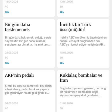
bir...
19.04.2026
12.04.2026
40
30
soL
soL
Bir gün daha 
İncirlik bir Türk 
beklememek
üssü(mü)dür!
Bir gün daha beklemek, olduğu yerde 
İncirlik ABD'nin ülkemiz üzerindeki en 
saymaktır. Bir gün daha susmak, 
önemli vesayet araçlarından biri. 
sessizce razı olmaktır. İnsanlıktan 
ABD'ye hizmet ediyor ve içinde ABD 
vazgeçmektir.
sistemi işliyor. Bunu saklamak...
29.03.2026
15.03.2026
50
50
soL
soL
AKP'nin pedalı
Kuklalar, bombalar ve 
İran
Şimdi bu ters istikametteki bisikletin 
Bugün tartışmamız gereken, herhangi 
vitesi atmış, pedal tutukluk yapıyor 
bir hükümetin politikaları değil, 
gibi görünüyor. Vakti geldiğinde o 
siyonist-emperyalist çetelerin 
bisikleti alırız, devrimin...
pervasız saldırılarının artık...
08.03.2026
01.03.2026
40
50