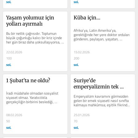
soL
soL
Yaşam yolumuz için 
Küba için…
yolları ayırmalı
Afrika’ya, Latin Amerika’ya, 
Bu bir netlik çağrısıdır. Toplumun 
gerektiğinde her yere doktor orduları 
büyük çoğunluğu kalıcı bir kriz içinde 
gönderen, paylaşan, yaşatan, 
her gün biraz daha yoksullaşıyorsa, 
dayanışan bu halka bizim de 
geleceksizliğe...
borcumuz var.
22.02.2026
15.02.2026
100
200
soL
soL
1 Şubat'ta ne oldu?
Suriye’de 
emperyalizmin tek 
İradi müdahale olmadan sosyalist 
ortağı mı vardı?
Emperyalizm kavramını görmezden 
siyaset olmaz. Yaratıcılıkla 
gelen bir emek siyaseti nasıl sınıfta 
gerçekçiliğin birbirini beslediği, 
kalmaya mahkûmsa; eşitlik fikrinden 
süreklilik taşıyan bir dinamizm şart.
kopuk ve olayları at...
08.02.2026
25.01.2026
50
70
soL
soL