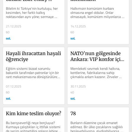
çılgınlığı
Bilelim ki Türkiye’nin kurtuluşu, her 
Halkımızın komünizm kurbanı 
kesimden, her farklı kalkış 
olmasına engel oldular. Onlar 
noktasından aynı yöne; sermaye 
olmasaydı, komünizm milyonlarca 
düşmanlığına hareketle mümkündür 
genci zorla iş güç sahibi yapacaktı. 
ve...
Komünizm...
21.12.2025
14.12.2025
60
60
soL
soL
Hayali ihracattan hayali 
NATO’nun gölgesinde 
öğrenciye
Ankara: VIP konfor için 
emekçiye sürgün
Eğitim sistemi bizzat sorumlu 
Memleketi sevmek kendi halkına, 
bakanlık tarafından patronlar için bir 
kentlerine, fabrikalarına sahip 
rant mekanizmasına dönüştürülünce 
çıkmakla anlam kazanır. Zirveler 
öğrenciliğin de “hayalisi” peyda 
gelip geçer ama geride kentin 
oluyor.
hafızasına...
07.12.2025
30.11.2025
60
40
soL
soL
Kim kime teslim oluyor?
78
Bu barışseverliği neye borçluyuz? 
Bunların düzenine çocuk emanet 
Kurmaya çalıştıkları iç ittifak sistemi 
edilmez. Bir ülke çocuklarını sağlıklı 
de seçim aritmetiğini onların lehine 
besleyebiliyorsa, giydirebiliyorsa, 