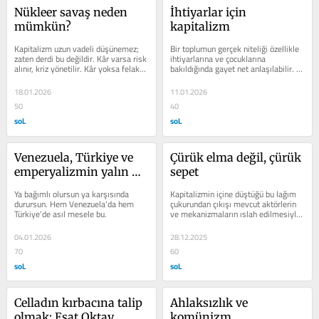
Nükleer savaş neden 
İhtiyarlar için 
mümkün?
kapitalizm
Kapitalizm uzun vadeli düşünemez; 
Bir toplumun gerçek niteliği özellikle 
zaten derdi bu değildir. Kâr varsa risk 
ihtiyarlarına ve çocuklarına 
alınır, kriz yönetilir. Kâr yoksa felaket 
bakıldığında gayet net anlaşılabilir. 
görmezden gelinir.
İnsan değerinin ölçüsü...
18.01.2026
11.01.2026
50
40
soL
soL
Venezuela, Türkiye ve 
Çürük elma değil, çürük 
emperyalizmin yalın 
sepet
hali
Ya bağımlı olursun ya karşısında 
Kapitalizmin içine düştüğü bu lağım 
durursun. Hem Venezuela’da hem 
çukurundan çıkışı mevcut aktörlerin 
Türkiye’de asıl mesele bu.
ve mekanizmaların ıslah edilmesiyle 
mümkün olabilir mi...
04.01.2026
28.12.2025
70
60
soL
soL
Celladın kırbacına talip 
Ahlaksızlık ve 
olmak: Esat Oktay 
komünizm