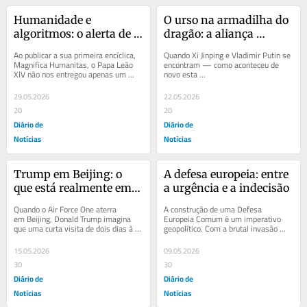
Humanidade e 
O urso na armadilha do 
algoritmos: o alerta de 
dragão: a aliança 
Leão XIV ao mundo
desigual entre Putin e Xi
Ao publicar a sua primeira encíclica, 
Quando Xi Jinping e Vladimir Putin se 
Magnifica Humanitas, o Papa Leão 
encontram — como aconteceu de 
XIV não nos entregou apenas um 
novo esta 
documento pastoral. Fez um 
semana — assistimos a uma...
diagnóstico...
29.05.2026
22.05.2026
20
20
Diário de
Diário de
Notícias
Notícias
Trump em Beijing: o 
A defesa europeia: entre 
que está realmente em 
a urgência e a indecisão
jogo
Quando o Air Force One aterra 
A construção de uma Defesa 
em Beijing, Donald Trump imagina 
Europeia Comum é um imperativo 
que uma curta visita de dois dias à 
geopolítico. Com a brutal invasão 
China será consagrada pelo 
russa da Ucrânia, em fevereiro de 
eleitorado...
2022, a questão...
15.05.2026
09.05.2026
30
30
Diário de
Diário de
Notícias
Notícias