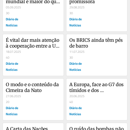
mundial é maior do que 
promissora
a China
05.09.2025
29.08.2025
30
30
Diário de
Diário de
Notícias
Notícias
É vital dar mais atenção 
Os BRICS ainda têm pés 
à cooperação entre a UE 
de barro
e a ASEAN
18.07.2025
11.07.2025
40
30
Diário de
Diário de
Notícias
Notícias
O modo e o conteúdo da 
A Europa, face ao G7 dos 
Cimeira da Nato
tímidos e dos 
27.06.2025
incongruentes
20.06.2025
20
40
Diário de
Diário de
Notícias
Notícias
A Carta das Nações 
O ruído das bombas não 