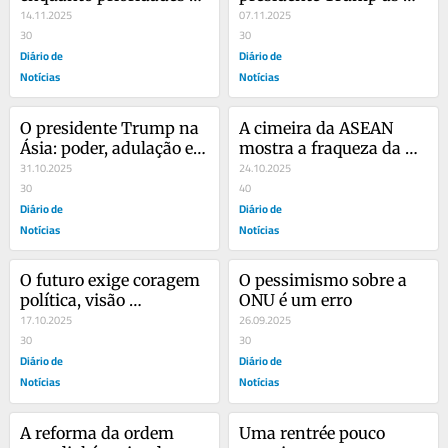
ignoradas pela 
14.11.2025
suas derrotas? 
07.11.2025
geopolítica europeia
30
30
Diário de
Diário de
Notícias
Notícias
O presidente Trump na 
A cimeira da ASEAN 
Ásia: poder, adulação e 
mostra a fraqueza da 
arrumação de forças 
31.10.2025
estratégia europeia face 
24.10.2025
numa nova era
30
ao Sudeste Asiático
40
Diário de
Diário de
Notícias
Notícias
O futuro exige coragem 
O pessimismo sobre a 
política, visão 
ONU é um erro
estratégica e uma ONU 
17.10.2025
26.09.2025
que seja respeitada
30
30
Diário de
Diário de
Notícias
Notícias
A reforma da ordem 
Uma rentrée pouco 