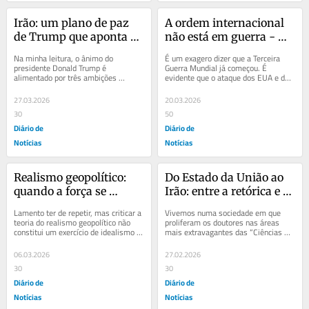
Irão: um plano de paz 
A ordem internacional 
de Trump que aponta 
não está em guerra - 
para uma escalada da 
está em crise
Na minha leitura, o ânimo do 
É um exagero dizer que a Terceira 
guerra
presidente Donald Trump é 
Guerra Mundial já começou. É 
alimentado por três ambições 
evidente que o ataque dos EUA e de 
centrais: ser ele e fazer os seus 
Israel contra o Irão veio agravar 
serem tão mais ricos...
profundamente...
27.03.2026
20.03.2026
30
50
Diário de
Diário de
Notícias
Notícias
Realismo geopolítico: 
Do Estado da União ao 
quando a força se 
Irão: entre a retórica e o 
sobrepõe ao Direito 
risco real
Lamento ter de repetir, mas criticar a 
Vivemos numa sociedade em que 
Internacional
teoria do realismo geopolítico não 
proliferam os doutores nas áreas 
constitui um exercício de idealismo 
mais extravagantes das “Ciências 
ingénuo. Trata-se, pelo contrário,...
Políticas”. Muitos deles fazem 
comentários nos...
06.03.2026
27.02.2026
30
30
Diário de
Diário de
Notícias
Notícias