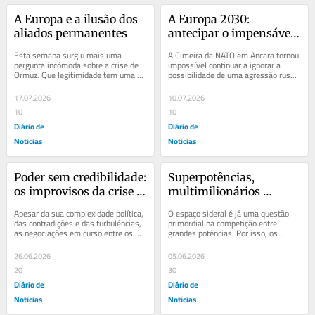
A Europa e a ilusão dos 
A Europa 2030: 
aliados permanentes
antecipar o impensável 
e garantir a paz
Esta semana surgiu mais uma 
A Cimeira da NATO em Ancara tornou 
pergunta incómoda sobre a crise de 
impossível continuar a ignorar a 
Ormuz. Que legitimidade tem uma 
possibilidade de uma agressão russa 
potência para tratar os pontos de 
contra o espaço europeu até ao final 
estrangulamento do...
da...
17.07.2026
10.07.2026
10
10
Diário de
Diário de
Notícias
Notícias
Poder sem credibilidade: 
Superpotências, 
os improvisos da crise 
multimilionários 
EUA–Irão
criativos e a disputa 
Apesar da sua complexidade política, 
O espaço sideral é já uma questão 
pelo espaço sideral
das contradições e das turbulências, 
primordial na competição entre 
as negociações em curso entre os 
grandes potências. Por isso, os 
Estados Unidos e o Irão podem ser...
desertos do noroeste da China, em 
Xinjiang e...
26.06.2026
05.06.2026
20
30
Diário de
Diário de
Notícias
Notícias