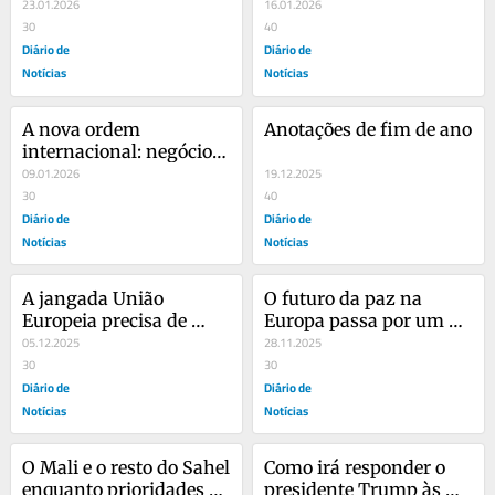
sua autonomia
23.01.2026
ou otimismo?
16.01.2026
30
40
Diário de
Diário de
Notícias
Notícias
A nova ordem 
Anotações de fim de ano
internacional: negócios 
e força bruta
09.01.2026
19.12.2025
30
40
Diário de
Diário de
Notícias
Notícias
A jangada União 
O futuro da paz na 
Europeia precisa de 
Europa passa por um 
reforçar as velas e 
05.12.2025
reequilíbrio de forças
28.11.2025
compensar a agulha da 
30
30
bússola
Diário de
Diário de
Notícias
Notícias
O Mali e o resto do Sahel 
Como irá responder o 
enquanto prioridades 
presidente Trump às 