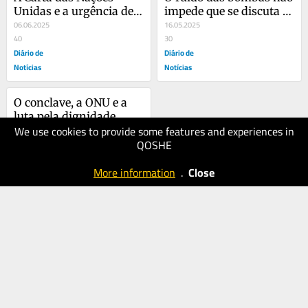
Unidas e a urgência de 
impede que se discuta 
voltar ao futuro
06.06.2025
com o agressor
16.05.2025
40
30
Diário de
Diário de
Notícias
Notícias
O conclave, a ONU e a 
luta pela dignidade 
We use cookies to provide some features and experiences in
humana
09.05.2025
QOSHE
40
Diário de
More information
.
Close
Notícias