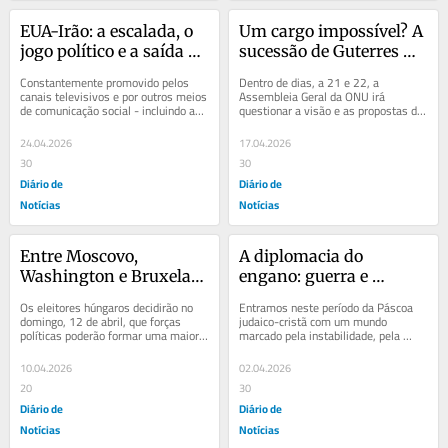
EUA-Irão: a escalada, o 
Um cargo impossível? A 
jogo político e a saída 
sucessão de Guterres 
possível
num mundo à deriva
Constantemente promovido pelos 
Dentro de dias, a 21 e 22, a 
canais televisivos e por outros meios 
Assembleia Geral da ONU irá 
de comunicação social - incluindo as 
questionar a visão e as propostas de 
plataformas digitais –, o 
cada um dos candidatos a secretário-
espetáculo...
geral. António...
24.04.2026
17.04.2026
30
30
Diário de
Diário de
Notícias
Notícias
Entre Moscovo, 
A diplomacia do 
Washington e Bruxelas: 
engano: guerra e 
a estratégia política de 
cinismo em tempos de 
Os eleitores húngaros decidirão no 
Entramos neste período da Páscoa 
Orbán
Páscoa
domingo, 12 de abril, que forças 
judaico-cristã com um mundo 
políticas poderão formar uma maioria 
marcado pela instabilidade, pela 
no Parlamento Nacional e,...
violência prolongada e por uma 
inquietante...
10.04.2026
02.04.2026
20
30
Diário de
Diário de
Notícias
Notícias