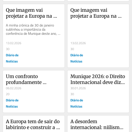
Que imagem vai 
Que imagem vai 
projetar a Europa na 
projetar a Europa na 
Conferência de 
Conferência de 
A minha crónica de 30 de janeiro 
Munique?
Munique?
sublinhou a importância da 
conferência de Munique deste ano, 
olhando à nova realidade da 
segurança...
13.02.2026
13.02.2026
30
30
Diário de
Diário de
Notícias
Notícias
Um confronto 
Munique 2026: o Direito 
profundamente 
Internacional deve dizer 
perigoso e complexo: os 
06.02.2026
não à força bruta
30.01.2026
EUA e o Irão
20
30
Diário de
Diário de
Notícias
Notícias
A Europa tem de sair do 
A desordem 
labirinto e construir a 
internacional: niilismo 