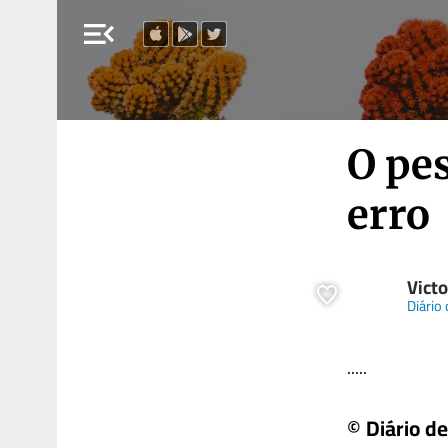
menu_open
O pe
erro
Vict
Diário 
.....
© Diário de