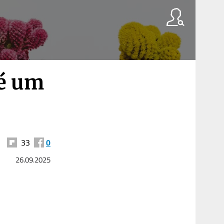
 é um
33
0
26.09.2025