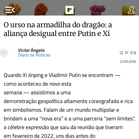
menu_open
O urso na armadilha do dragão: a
aliança desigual entre Putin e Xi
Victor Ângelo
31
0
Diário de Notícias
22.05.2026
Quando Xi Jinping e Vladimir Putin se encontram —
como aconteceu de novo esta
semana — assistimos a uma
demonstração geopolítica altamente coreografada e rica
em simbolismos. Falam de um mundo multipolar e
brindam a uma “nova era” e a uma parceria “sem limites”,
a célebre expressão que saiu da reunião que tiveram
em fevereiro de 2022, uns dias antes do