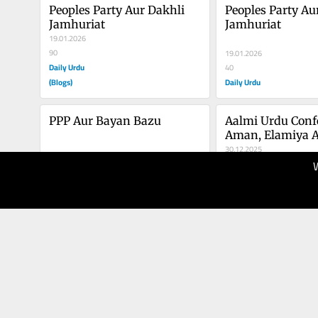
Peoples Party Aur Dakhli 
Peoples Party Aur
Jamhuriat
Jamhuriat
19.01.2026
90
19.01.2026
Daily Urdu
40
(Blogs)
Daily Urdu
PPP Aur Bayan Bazu
Aalmi Urdu Confe
Aman, Elamiya A
Khamoshi Ki Sia
30.12.2025
50
15.01.2026
Daily Urdu
50
Daily Urdu
(Blogs)