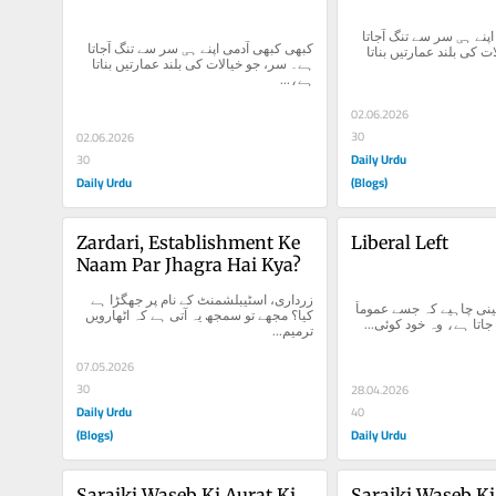
کبھی کبھی آدمی اپنے ہی سر سے تنگ آجاتا 
کبھی کبھی آدمی اپنے ہی سر سے تنگ آجاتا 
ہے۔ سر، جو خیالات کی بلند عمارتیں بناتا 
ہے۔ سر، جو خیالات کی بلند عمارتیں بناتا 
ہے،...
02.06.2026
30
02.06.2026
Daily Urdu
30
Daily Urdu
(Blogs)
Zardari, Establishment Ke 
Liberal Left
Naam Par Jhagra Hai Kya?
زرداری، اسٹیبلشمنٹ کے نام پر جھگڑا ہے 
یہ بات صاف کر لینی چاہیے کہ جسے عموماً 
کیا؟ مجھے تو سمجھ یہ آتی ہے کہ اٹھارویں 
" جاتا ہے، وہ خود کوئی
ترمیم...
07.05.2026
30
28.04.2026
Daily Urdu
40
(Blogs)
Daily Urdu
Saraiki Waseb Ki Aurat Ki 
Saraiki Waseb Ki 