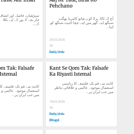
Pehchano
آج کے ٹاٹا، برلا کو پہچانو کامریڈ بھگت 
سنگھ اپنے گھر میں اپنے چچا اجیت سنگھ کو 
کے...
اپنا...
26.03.2026
30
Daily Urdu
m Tak: Falsafe 
Kant Se Qom Tak: Falsafe 
 Istemal
Ka Riyasti Istemal
کانٹ سے قم تک: فلسفے کا ریاستی 
استعمال موجودہ عالمی و علاقائی تناظر 
میں جب ایران پر...
میں جب ایران پر...
19.03.2026
30
Daily Urdu
(Blogs)