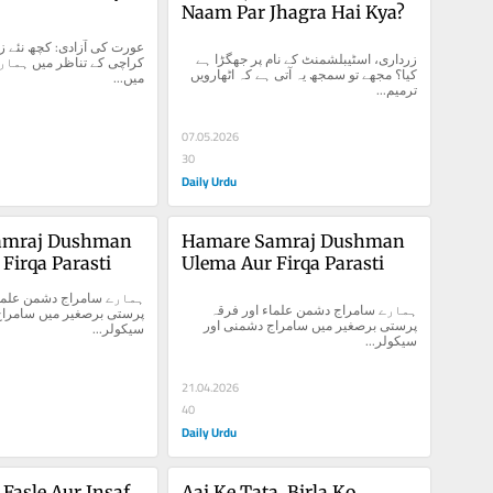
Naam Par Jhagra Hai Kya?
زرداری، اسٹیبلشمنٹ کے نام پر جھگڑا ہے 
کیا؟ مجھے تو سمجھ یہ آتی ہے کہ اٹھارویں 
میں...
ترمیم...
07.05.2026
30
Daily Urdu
mraj Dushman 
Hamare Samraj Dushman 
Firqa Parasti
Ulema Aur Firqa Parasti
ہمارے سامراج دشمن علماء اور فرقہ 
پرستی برصغیر میں سامراج دشمنی اور 
سیکولر...
سیکولر...
21.04.2026
40
Daily Urdu
 Fasle Aur Insaf
Aaj Ke Tata, Birla Ko 