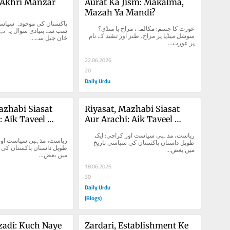
 Akhri Manzar
Aurat Ka Jism: Makalma, 
Mazah Ya Mandi?
عورت کا جسم: مکالمہ، مزاح یا منڈی؟ 
سوشل میڈیا پر مزاح، طنز اور تنقید کے نام 
خان جیل سے...
پر عورت...
22.06.2026
20
Daily Urdu
azhabi Siasat 
Riyasat, Mazhabi Siasat 
 Aik Taveel 
Aur Arachi: Aik Taveel 
Dastan
ریاست، مذہبی سیاست اور کراچی: ایک 
طویل داستان پاکستان کی سیاسی تاریخ 
میں بعض...
میں بعض...
18.06.2026
30
Daily Urdu
(Blogs)
zadi: Kuch Naye 
Zardari, Establishment Ke 