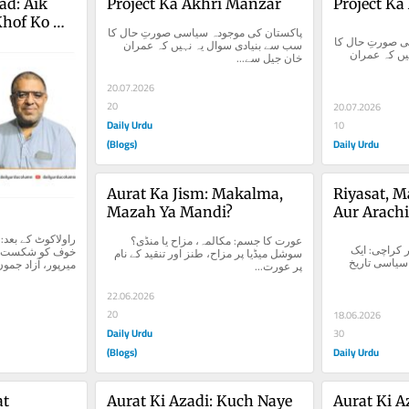
d: Aik 
Project Ka Akhri Manzar
Project Ka
Khof Ko 
پاکستان کی موجودہ سیاسی صورتِ حال کا 
پاکستان کی موجودہ سیاسی صورتِ حال کا 
سب سے بنیادی سوال یہ نہیں کہ عمران 
سب سے بنیادی سوال یہ نہیں کہ عمران 
خان جیل سے...
20.07.2026
20
20.07.2026
Daily Urdu
10
(Blogs)
Daily Urdu
Aurat Ka Jism: Makalma, 
Riyasat, M
Mazah Ya Mandi?
Aur Arachi:
Dastan
عورت کا جسم: مکالمہ، مزاح یا منڈی؟ 
ریاست، مذہبی سیاست اور کراچی: ایک 
سوشل میڈیا پر مزاح، طنز اور تنقید کے نام 
طویل داستان پاکستان کی سیاسی تاریخ 
میرپور، آزاد جم...
پر عورت...
22.06.2026
20
18.06.2026
Daily Urdu
30
(Blogs)
Daily Urdu
at
Aurat Ki Azadi: Kuch Naye 
Aurat Ki A