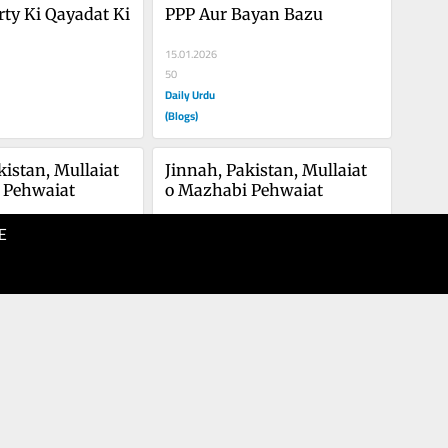
rty Ki Qayadat Ki 
PPP Aur Bayan Bazu
15.01.2026
50
Daily Urdu
(Blogs)
istan, Mullaiat 
Jinnah, Pakistan, Mullaiat 
 Pehwaiat
o Mazhabi Pehwaiat
E
26.12.2025
40
Daily Urdu