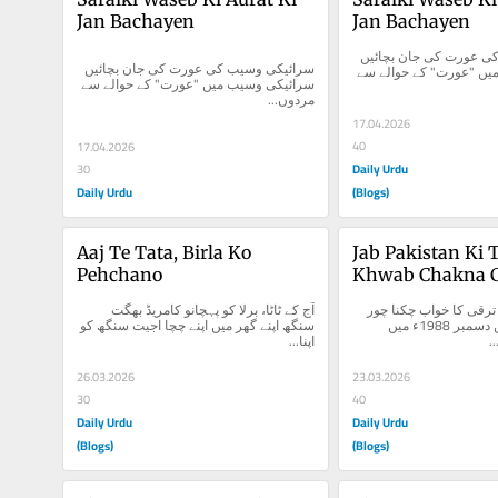
Jan Bachayen
Jan Bachayen
سرائیکی وسیب کی عورت کی جان بچائیں 
سرائیکی وسیب کی عورت کی جان بچائیں 
سرائیکی وسیب میں "عورت" کے حوالے سے 
سرائیکی وسیب میں "عورت" کے حوالے سے 
مردوں...
17.04.2026
40
17.04.2026
Daily Urdu
30
Daily Urdu
(Blogs)
Aaj Te Tata, Birla Ko 
Jab Pakistan Ki T
Pehchano
Khwab Chakna C
جب پاکستان کی ترقی کا خواب چکنا چور 
آج کے ٹاٹا، برلا کو پہچانو کامریڈ بھگت 
ہوا پاکستان میں دسمبر 1988ء میں 
سنگھ اپنے گھر میں اپنے چچا اجیت سنگھ کو 
ی
اپنا...
26.03.2026
23.03.2026
30
40
Daily Urdu
Daily Urdu
(Blogs)
(Blogs)