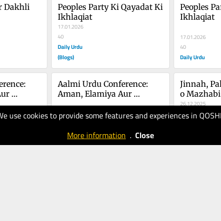
 Dakhli 
Peoples Party Ki Qayadat Ki 
Peoples Pa
Ikhlaqiat
Ikhlaqiat
17.01.2026
40
17.01.2026
Daily Urdu
40
(Blogs)
Daily Urdu
rence: 
Aalmi Urdu Conference: 
Jinnah, Pak
ur 
Aman, Elamiya Aur 
o Mazhabi
sat
Khamoshi Ki Siasat
26.12.2025
We use cookies to provide some features and experiences in QOSH
40
30.12.2025
Daily Urdu
50
More information
.
Close
Daily Urdu
(Blogs)