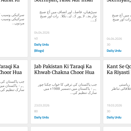
سیڑھیاں، فاصلے اور انصاف میں آج صبح 
سیڑھیاں، فاصلے اور انصاف میں آج صبح 
چار بجے لاہور کے لیے نکلا۔ رات اور صبح 
چار بجے لاہور کے لیے نکلا۔ رات اور صبح 
کے...
مردوں...
04.04.2026
40
04.04.2026
Daily Urdu
30
(Blogs)
Daily Urdu
araqi Ka 
Jab Pakistan Ki Taraqi Ka 
Kant Se Qo
hoor Hua
Khwab Chakna Choor Hua
Ka Riyasti
کانٹ سے قم تک: فلسفے کا ریاستی 
جب پاکستان کی ترقی کا خواب چکنا چور 
استعمال موجودہ عالمی و علاقائی تناظر 
ہوا پاکستان میں دسمبر 1988ء میں 
سارک تنظیم ک...
سارک تنظیم کی...
23.03.2026
19.03.2026
80
30
Daily Urdu
Daily Urdu