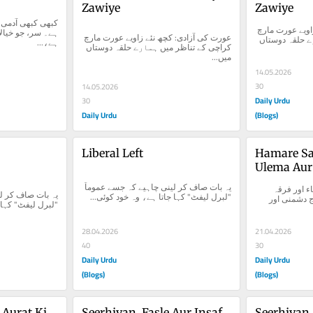
Zawiye
Zawiye
عورت کی آزادی: کچھ نئے زاویے عورت مارچ 
عورت کی آزادی: کچھ نئے زاویے عورت مارچ 
کراچی کے تناظر میں ہمارے حلقہ دوستاں 
ہے،...
کراچی کے تناظر میں ہمارے حلقہ دوستاں 
میں...
14.05.2026
30
14.05.2026
Daily Urdu
30
Daily Urdu
(Blogs)
Liberal Left
Hamare Sa
Ulema Aur 
یہ بات صاف کر لینی چاہیے کہ جسے عموماً 
ہمارے سامراج دشمن علماء اور فرقہ 
"لبرل لیفٹ" کہا جاتا ہے، وہ خود کوئی...
پرستی برصغیر میں سامراج دشمنی اور 
لبرل لیفٹ" کہا...
28.04.2026
21.04.2026
40
30
Daily Urdu
Daily Urdu
(Blogs)
(Blogs)
Aurat Ki 
Seerhiyan, Fasle Aur Insaf
Seerhiyan,