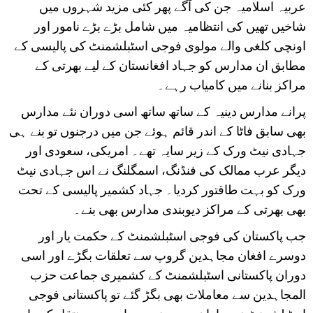
عربیہ اسلامیہ جن کی آگے پھر کئی مزید شہروں میں
شاخیں تھیں کی انتظامیہ میں شامل بڑے بڑے نامور اور
اونچی کلغی والے مولوی فوجی اسٹبلشمنٹ کی پالیسی کے
مطابق ان مدارس کو جہاد افغانستان کے لیے بھرتی کے
مراکز بنانے میں کامیاب رہے۔
پرانے مدارس دینیہ کے ساتھ ساتھ اسی دوران نئے مدارس
بھی سابق فاٹا کے اندر قائم ہوئے جن میں درجنوں تو بنے ہی
جہادی نیٹ ورک کے زیر سایہ تھے۔ امریکی، سعودی اور
دیگر عرب ممالک کی فنڈنگ، اسمگلنگ نے اس جہادی نیٹ
ورک کو بہت طاقتور کردیا۔ جہاد کشمیر پالیسی کے تحت
بھی بھرتی کے مراکز دیوبندی مدارس بھی بنے۔
جب پاکستان کی فوجی اسٹبلشمنٹ کے حکمت یار اور
دوسرے افغان مجاہدین گروپ سے تعلقات بگڑے اور اسی
دوران پاکستانی اسٹبلشمنٹ کے کشمیری جماعت حزب
المجاہدین سے معاملات بھی بگڑ گئے تو پاکستانی فوجی