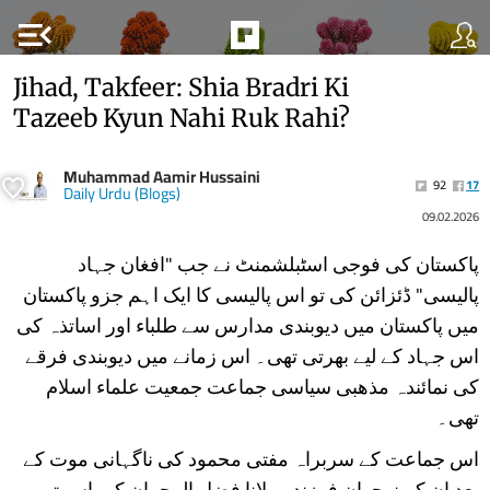
menu_open
Jihad, Takfeer: Shia Bradri Ki
Tazeeb Kyun Nahi Ruk Rahi?
Muhammad Aamir Hussaini
92
17
Daily Urdu (Blogs)
09.02.2026
پاکستان کی فوجی اسٹبلشمنٹ نے جب "افغان جہاد
پالیسی" ڈئزائن کی تو اس پالیسی کا ایک اہم جزو پاکستان
میں پاکستان میں دیوبندی مدارس سے طلباء اور اساتذہ کی
اس جہاد کے لیے بھرتی تھی۔ اس زمانے میں دیوبندی فرقے
کی نمائندہ مذھبی سیاسی جماعت جمعیت علماء اسلام
تھی۔
اس جماعت کے سربراہ مفتی محمود کی ناگہانی موت کے
بعد ان کے نوجوان فرزند مولانا فضل الرحمان کے پاس تھی