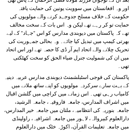
اور وہ افغانستان میں سوویت یونین کی حمایت یافتہ
حکومت کے خلاف مسلح جدوجہد کرنے والے مولویوں کی
حمایت تو کر رہے تھے لیکن وہ اس بات کے سخت مخالف
تھے کہ پاکستان میں دیوبندی مدارس کو اس "جہاد" کے لیے
بھرتی کیمپ میں تبدیل کیا جائے۔ وہ بحالی جمہوریت کی
تحریک چلانے والے اتحاد ایم آر ڈی کا حصہ تھے اور اس اتحاد
میں ان کی شمولیت جنرل ضیاء الحق کو سخت کھٹکتی
تھی۔
پاکستان کی فوجی اسٹبلشمنٹ دیوبندی مدارس عربیہ دینیہ
کے بہت سارے سرکردہ مولویوں کو اپنے ساتھ ملانے میں
کامیاب رہی تھی۔ اس زمانے میں کراچی میں گلشن اقبال
میں اشراف المدارس، جامعہ فاروقیہ، جامعہ الرشید،
جامعہ بنوریہ کی انتظامیہ، ملتان میں جامعہ خیر المدارس،
دارالعلوم کبیروالہ، لاہور میں جامعہ اشرافیہ، راولپنڈی
میں جامعہ تعلیمات القرآن، اکوڑہ خٹک میں دارالعلوم