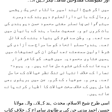
میں اگر شیخ الہند اسیر مالٹا، تحریک ریشمی
رومال کے بانی دارالعلوم دیوبند کے دوسرے
مہتم /وائس چانسلر مفتی محمود حسن دیوبندی کی
بات کروں تو وہ جمعیت علماء ہند کے بانیان میں
سے تھے۔ وہ وطن سے قوم کی بنیاد بننے کے قائل
تھے۔ ہندو-مسلم اتحاد کو سامراج سے آزادی کی
شرط اولین سمجھتے تھے لیکن ان کی تصنیفات میں
ہمیں فتاوی محمودیہ میں شیعہ کو کافر قرار
دیے جانے کے کئی فتوے مل جاتے ہیں۔ وہ یہود-
نصارا کے خلاف انتہائی تنگ نظر خیالات کے حامل
تھے۔ پھر وہ صوفیاء کے گروہ جن میں بریلوی بھی
شامل ہیں کے خلاف سخت خیالات کا اظہار کرتے پائے
جاتے ہیں۔
اسی طرح شیخ الاسلام، محدث ہند کہلانے والے مولانا
حسین احمد مدنی جن کی برطانوی سامراج کے خلاف کتاب