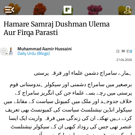
menu_open
Hamare Samraj Dushman Ulema
Aur Firqa Parasti
Muhammad Aamir Hussaini
38
0
Daily Urdu (Blogs)
21.04.2026
ہمارے سامراج دشمن علماء اور فرقہ پرستی
برصغیر میں سامراج دشمنی اور سیکولر ہندوستانی قوم
پرستی میں رچے بسے علماء جن کی انگریز سامراج کے
خلاف جدوجہد اور ملک میں کمیونل سیاست کے مقابلے میں
سیکولر انڈین نیشنلسٹ سیاست کی کمیونسٹ بھی تعریف
کرتے نہیں تھکتے ان کی زندگی میں فرقہ واریت ایک ایسا
عنصر تھی جس کی روداد کبھی ان کے سیکولر نیشنلسٹ
اور کمیونسٹ ممدوحین سامنے لیکر نہیں آئے۔