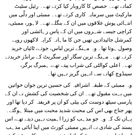
کماتے تھے۔ حصص کا کاروبار کیا کرتے تھے۔ رئیل سٹیٹ
مارکیٹ میں سرمایہ کاری کرتے تھے۔ ممبئی اور دلّی میں
انتہائی پوش علاقوں میں ان کے بنگلے تھے۔ لاہور، ممبئی،
کراچی جیسے شہروں میں ان کے پاس رہائشی اور
کمرشل جائیدادیں تھیں جن کا ماہانہ کرایہ لاکھوں روپے
وصول ہوتا تھا۔ وہ مہنگے ترین لباس، جوتے، ٹائیاں خرید
کرتے تھے۔ مہنگے ترین سگار اور سگریٹ کے برانڈز خریدتے
تھے۔ اعلی کوالٹی کی شراب پیتے تھے، ہمبرگ برگر،
سینڈوچ کھانے سے انہیں گریز نہیں تھا۔
وہ ممبئی کے طبقہ اشرافیہ کی حسین ترین جوان خواتین
میں بہت مقبول تھے۔ ان کی شخصیت کی کشش نے ان کے
پارسی سیٹھ دوست کی بیٹی کو ان پر فریفتہ کر دیا تھا اور
پھر جناح بھی اس کی محبت شدید محبت میں مبتلا ہوگئے۔
یہاں تک کہ وہ جو مذہب کو زرا اہمیت نہیں دیتے تھے، اس
پسند کی شادی نے انہیں ممبئی کورٹ میں اپنا آبائی مذہب