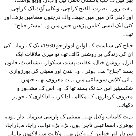
ہفت روزہ نصرت، الفتح کراچی، ویکلی آؤٹ لک کراچی
اور ڈیلی ڈان میں میں چھپنے والے درجنوں مضامین پڑھے اور
کئی ایک ایسی کتابیں پڑھیں جس میں وہ "مسٹر جناح"
تھے۔
جناح کی سیاست کے اولین ادوار جو 1930ء تک کے زمانے کی
ان کی زندگی پر روشنی ڈالتے تھے تو میری ملاقات ایک
لبرل، روشن خیال، عقلیت پسند، سیکولر، نیشنلسٹ، قانون
پسند "جناح" سے ہوئی۔ وہ لندن اور ممبئی کی بورژوازی
ہائی کلاس سوسائٹی میں بہت معروف تھے، جنھیں
شکسپئیر اس حد تک پسند تھا کہ وہ اس کے مشہور و
معروف کرداروں کے مکالمے ادا کرتے، اداکاری کے جوہر
دکھاتے۔
بہت کامیاب وکیل تھے۔ ممبئی کے پارسی سرمایہ دار ہوں،
بوھری، اسماعیلی تاجر ہوں، بڑے بڑے نواب، راجا، مہاراجا،
سردار اور خوانین کے وکیل تھے۔ وکالت سے لاکھوں ماہانہ