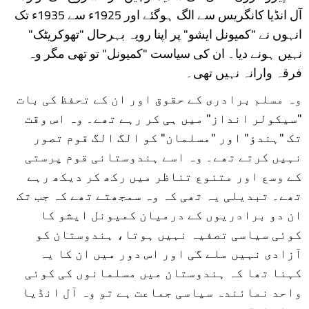
آل انڈیا کانگریس سے الگ ہوگئے اور 1925ء سے 1935ء تک
انہوں نے "کمیونل ایشو" پر اپنا رویہ بہرحال "تھوکریٹک"
نہیں ہونے دیا۔ ان کی سیاست "کمیونل" تو تھی مگر وہ
فرقہ وارانہ نہیں تھی۔
وہ مسلم برادری کے حقوق اور ان کے تحفظ کی بات
"سیکولر انداز" میں ہی کر رہے تھے۔ وہ اس وقت
تک "ہندؤ" اور "مسلمان" کو الگ الگ قوم تصور
نہیں کرتے تھے۔ وہ اسے ہندوستانی قوم پرستی
کے وسع اور متنوع تناظر میں رکھ کر دیکھ رہے
تھے۔ تبدیلی یہ تھی کہ وہ سمجھتے تھے کہ جب تک
ان دو برادریوں کے درمیان کمیونل ایشو کا
کوئی سیاسی تصفیہ نہیں ہوتا، ہندوستان کو
آزادی نہیں ملے گی اور اس دور میں ان کا یہ
کہنا تھا کہ ہندوستان میں مسلمانوں کی کوئی
واحد نمائندہ سیاسی جماعت ہے تو وہ آل انڈیا