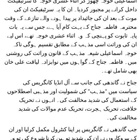
اسماعیلی خوجہ چھوڑ کر اثناء عشری خوجہ کا سرٹیفیکٹ
داخل کرانے پر مجبور کردیا۔ ان کا یہ سرٹیفیکٹ ان کی
موت کے بعد ان کی جائیداد پر پیدا ہونے والے تنازعے کے وقت
محترمہ فاطمہ جناح کے بہت کام آیا ہے، جس سے یہ بات
پایہ ثابوت کو پہنچی کہ وہ اثناء عشری خوجہ تھے، اس لیے
ان کی وراثت اسی مذہب کے مطابق تقسیم ہوگی ناکہ
خوجہ اسماعیلی شیعہ مذہب کے قانون وراثت کی روشنی
میں۔ فاطمہ جناح کے گواہوں میں نوابزادہ لیاقت علی خان
بھی شامل تھے۔
جناح نے گاندھی کی جانب سے آل انڈیا کانگریس کی
سیاست میں "مذہب" کی شمولیت اور مذہبی اصطلاحوں
کے استعمال کی شدید مخالفت کی۔ انہوں نے تحریک
خلافت، تحریک ہجرت، تحریک عدم موالات کی شدید
مخالفت کی۔
جب گاندھی نے گانگریس پر اپنا کنٹرول مکمل کرلیا اور ان
کے پیروکاروں نے ان کی شدید توہین کرنا شروع کی تو وہ