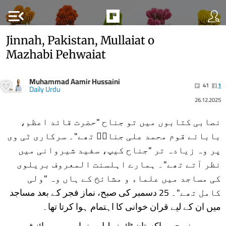
menu_open
Jinnah, Pakistan, Mullaiat o
Mazhabi Pehwaiat
Muhammad Aamir Hussaini
41
1
Daily Urdu
26.12.2025
نصابی کتابوں میں تو جناح "حضرت قائد اعظم،
بابائے قوم محمد علی جناحؒ تھے"۔ سرکاری ٹی وی
پر وہ زیادہ تر "جناح کیپ، سفید شیروانی میں
نظر آتے تھے"۔ ہمارے اہلسنت المعروف بریلوی
کی مساجد میں علماء و مشائخ کے ہاں وہ "ولی
کامل تھے"۔ 25 دسمبر کی صبح، نماز فجر کے بعد مساجد
میں ان کے لیے قران خوانی کا اہتمام ہوا کرتا تھا۔
پھر میں نے جب پاکستان ٹائمز، لیل و نہار، وویو پوائنٹ،