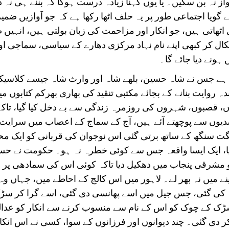
از نہ بن سکیں۔ یا یوں کہنا زیادہ درست ہوگا کہ بننے ہی نہ 
 گویا اجتماعی طور پر یہ حلف اٹھا رکھا ہے کہ جو آوازیں ضمی
اٹھاتی ہیں، جو انکار اور مزاحمت کی زبان بولتی ہیں، انہیں 
ال کر کبھی اپنے نام نہاد مرکزی دھارے کے سیاسی، سماجی اور 
ہونے دیا جائے گا۔
ہے جس نے شاہ حسین، بلھے شاہ اور وارث شاہ جیسے کلاسیک
ہ روایت بنانے کے بجائے مکتبی تنقید کی بھاری بھرکم کتابوں م
ؤں، قصبوں، شہروں کی روزمرہ زندگی سے بے دخل کیا گیا، تاک
دیوں سے پوچھتے آئے ہیں، آج کے سماج کے اعصاب میں سرایت
گت سنگھ کے ساتھ برتی گئی اس نوجوان کی قربانی کو ایک م
 گیا، ایک ایسا واقعہ جس سے کوئی خطرہ نہ ہو۔ حکومت نے حسی
مشرقی پنجاب میں دھکیل دیا تاکہ کوئی اس کی سمادھی پر جا
نے میں نہ بھر لے۔ لاہور میں اس کالج کے احاطے میں، جہاں وہ 
نہ کی گئی، جس جیل میں اسے پھانسی دی گئی، اسے گرا کر سڑ
ڑک کے چوک کو اس کے نام سے منسوب کرنے سے انکار کو عدال
 دی گئی۔ چند دیوانوں اور فرزانوں کے سوا، کسی نے اس انکار