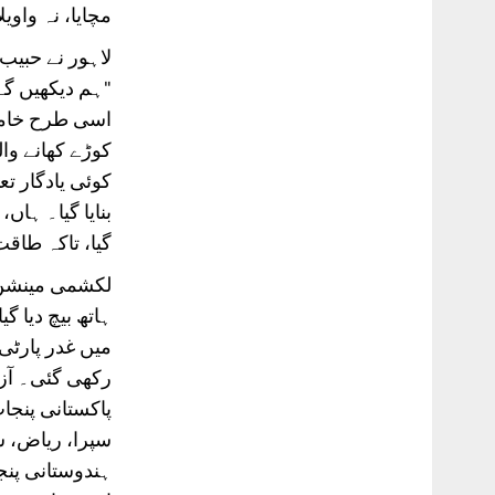
مچایا، نہ واویلا
لاہور نے حبیب
"ہم دیکھیں گے
اسی طرح خاموش
کوڑے کھانے وا
کوئی یادگار تع
بنایا گیا۔ ہا
گیا، تاکہ طاق
لکشمی مینشن 
ہاتھ بیچ دیا گ
میں غدر پارٹی
رکھی گئی۔ آزا
پاکستانی پنجا
سپرا، ریاض، س
ہندوستانی پنج