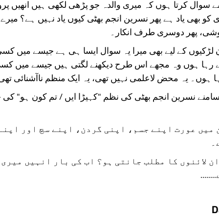
ے سوال کرتا ہوں کہ میری والدہ جو پڑھی لکھی ہیں انھیں پرو
کو بھی یاد ہے پھر نسرین انجم بھٹی کیوں یاد نہیں ہے؟ میرے ا
شی، پھر دوسری طرف انکار۔
 لڑکیوں کے لیے بھی میرا یہ سوال ایسا ہی ہے جیسے میں کس
لے رہا ہوں وہ مجھے اس طرح دیکھنے لگتی ہیں جیسے میں کسی
ا ہوں۔ یہ محض لاعلمی نہیں تھی، یہ ایک منظم ناآشنائی تھی
سامنے نسرین انجم بھٹی کی نظم "کہیڑا ایں / تم کون ہو" کی
 میں عورت اپنے جسم، اپنی گردن، اپنے سچ اور اپنے
۔
ان لائنوں کا مطلب جانتی ہو؟ اب کی بار انہیں میری 
.....