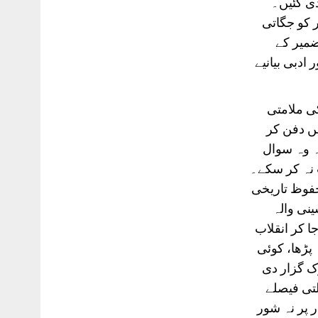
دی گئیں۔
ر کو جگاتی
ضمیر کے
ادبی بیانیے
ی ملامتی
یں دفن کر
ہ وہ سوال
 نہ کر سکے۔
حفوظ تاریخی
نی والہ
 کر انقلاب
پڑھا، کوئی
ک گزار دی
تی فیصلے
 پر نہ شور