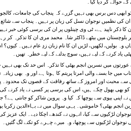
 حوالے کر دیا گیا۔
 ابھی دس برس بھی نہیں گزرے کہ پنجاب کی جامعات، کالجوں
ن کی نظمیں نوجوان نسل کی زبان پر نہیں۔ پنجاب سے شائع ہ
 کا ذکر ناپید ہے، ٹی وی چینلوں پر ان کی برسی کوئی خبر نہی
 بلوچستان میں بیٹھے ڈاکٹر شاہ محمد مری ان کا تذکرہ کر رہ
 وہ بولیں، لکھیں، لڑیں ان کا نام زبان زدِ عام نہیں۔ کیوں؟ ا
ٹی یاد کرنے کے لیے نہیں، سوچ بدلنے کے لیے خطرہ تھیں۔
 عورتوں میں نسرین انجم بھٹی کا تذکرہ اس حد تک بھی نہیں جت
ب میں جا بسنے والی امرتا پریتم کا ہوتا ہے اور وہ بھی زیادہ
 سے محبت اور امروز کے ساتھ رفاقت کے قصوں تک محدود۔ پن
و بھی بھول چکے ہیں، اس کی برسی پر کسی نے یاد کرنے کی
نے اپنی بیوی سے پوچھا کہ کیا وہ پروین شاکر کو جانتی ہے؟ جو
رین انجم بھٹی؟ خاموشی۔ یہی سوال میں نے بہاءالدین زکریا ی
نوجوان لڑکیوں سے کیا، انہوں نے کندھے اچکا دیے۔ ایک عزیز کی
 نوجوان لڑکیوں سے پوچھا، وہ میرے چہرے کو تکنے لگ گئیں۔