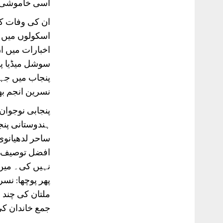
اسی خاموشی کے
ان کی وفات کو
اسکولوں میں ا
اخبارات میں ان
سوشل میڈیا پر
پنجاب میں جہاں
نسرین انجم بھ
پنجابی نوجوان
ہندوستانی پنجا
ساحر لدھیانوی
افضل توصیف ک
نہیں کی۔ میں 
پھر پوچھا: نس
ملتان کی چند 
جمع خاندان کی