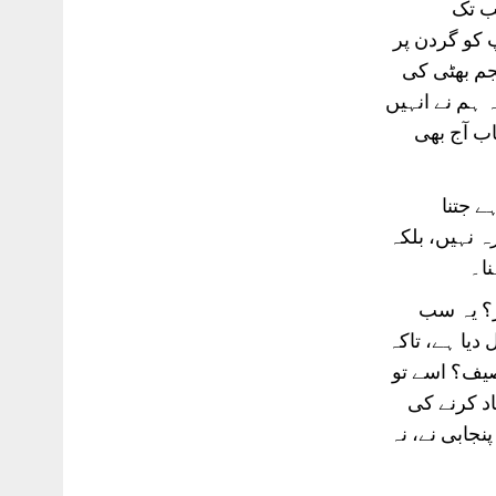
ب تک
کو گردن پر
جم بھٹی کی
 ہم نے انہیں
اب آج بھی
ے جتنا
ہ نہیں، بلکہ
ا۔
ز؟ یہ سب
دیا ہے، تاکہ
صیف؟ اسے تو
د کرنے کی
نجابی نے، نہ