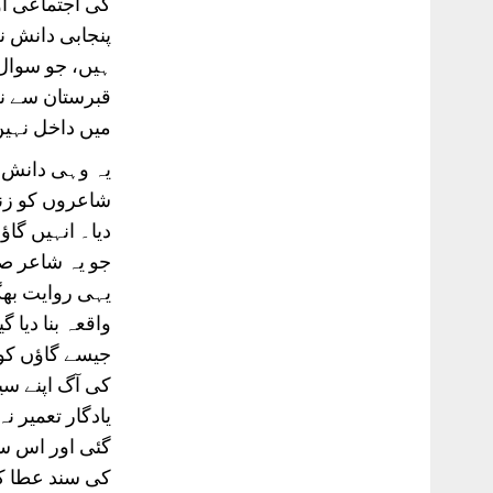
کی اجتماعی آو
پنجابی دانش نے
ہیں، جو سوال 
قبرستان سے نک
میں داخل نہیں 
یہ وہی دانش 
شاعروں کو زند
دیا۔ انہیں گا
جو یہ شاعر ص
یہی روایت بھ
واقعہ بنا دیا
جیسے گاؤں کو 
کی آگ اپنے سی
یادگار تعمیر 
گئی اور اس س
کی سند عطا کر