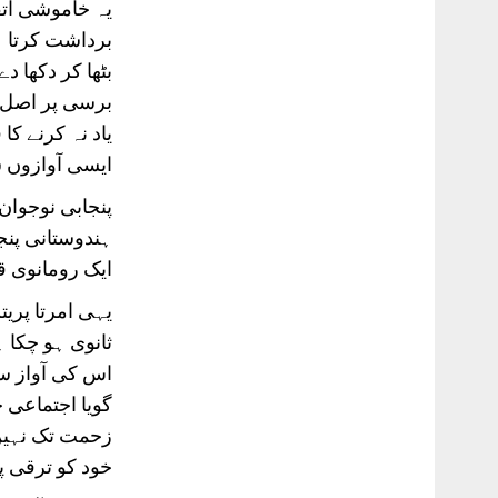
یہ خاموشی اتف
برداشت کرتا 
بٹھا کر دکھا 
برسی پر اصل سو
یاد نہ کرنے ک
ایسی آوازوں س
پنجابی نوجوان
ہندوستانی پنجا
ایک رومانوی ق
یہی امرتا پری
ثانوی ہو چکا 
اس کی آواز سے
گویا اجتماعی 
زحمت تک نہیں 
خود کو ترقی پ