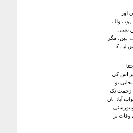
 اور
ونے والے
ں بنتی۔
ے ہیں، مگر
س لیے کہ
نا
 تر اس کی
جابی تو
 زحمت تک
اب آیا: ہاں۔
ونیورسٹی
 وفات پر