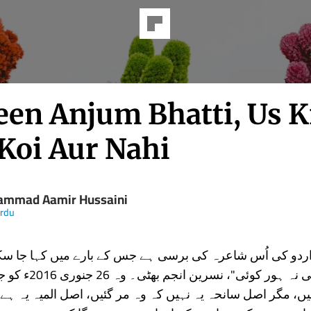
een Anjum Bhatti, Us K
 Koi Aur Nahi
mmad Aamir Hussaini
Urdu
 اردو کی اُس شاعرہ کی برسی ہے جس کے بارے میں کہا جا سک
"اوس دی ورگی نہ ہور کوئی
، مگر اصل سانحہ یہ نہیں کہ وہ مر گئیں، اصل المیہ یہ ہے 