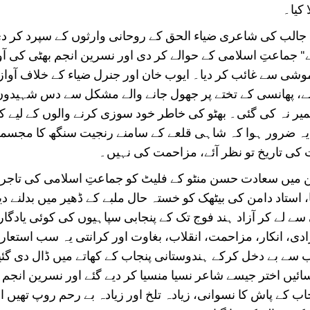
 کیا۔
 جالب کی شاعری ضیاء الحق کے روحانی وارثوں کے سپرد کر 
" جماعتِ اسلامی کے حوالے کر دی اور نسرین انجم بھٹی کی آو
ی سے غائب کر دیا۔ ایوب خان اور جنرل ضیاء کے خلاف آواز اٹ
لے، پھانسی کے تختے پر جھول جانے والے مشکل سے دس شہیدو
میر نہ کی گئی۔ بھٹو کی خاطر خود سوزی کرنے والوں کے لیے کو
ں، یہ ضرور ہوا کہ شاہی قلعے کے سامنے رنجیت سنگھ کا مجسم
ت کی تاریخ تو نظر آئے، مزاحمت کی نہیں۔
میں سعادت حسن منٹو کے فلیٹ کو جماعتِ اسلامی کی تاجر 
یا، استاد دامن کی بیٹھک کو خستہ حال ملبے کے ڈھیر میں بدلنے دی
 سے لے کر آزاد ہند فوج تک کے پنجابی سپاہیوں کی کوئی یادگا
دی، انکار، مزاحمت، انقلاب، بغاوت اور کرانتی یہ سب استعارے
ب سے بے دخل کرکے ہندوستانی پنجاب کے کھاتے میں ڈال دی گئی
ائیں اختر جیسے شاعر نسیا منسیا کر دیے گئے اور نسرین انجم 
اب کے پاش کا نسوانی، زیادہ تلخ اور زیادہ بے رحم روپ تھیں ا