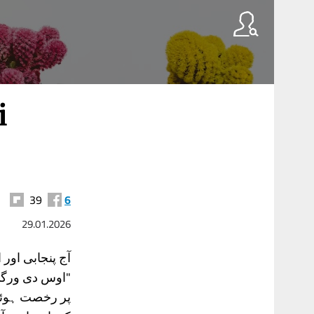
i
39
6
29.01.2026
آج پنجابی اور
پر رخصت ہوئیں