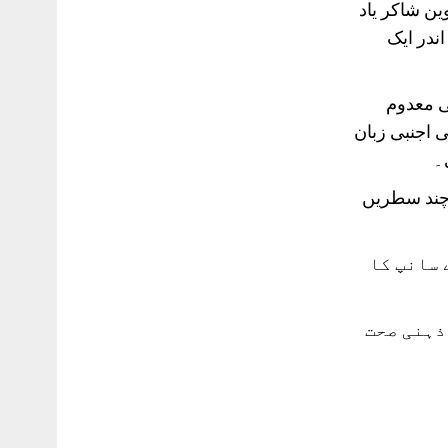
ین شاکر یاد
ندر ایک
ی معدوم
 اجنبی زبان
۔
 چند سطریں
 سانپ کا
ذہنی صحت