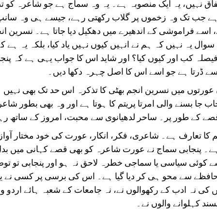
اق نہیں، یہ ایک منصوبہ ہے۔ یہ وہ سماج ہے جو شاعرہ کو ت
ہے جب تک وہ زخموں پر گلاب رکھتی رہے، جیسے ہی وہ سانپ 
دے، اسے فراموشی کے اندھیرے میں دھکیل دیا جاتا ہے۔ نسرین ان
ال یہ نہیں کہ ہم نے انہیں کیوں نہیں یاد کیا، بلکہ یہ ہے کہ
ا فیصلہ کب اور کیوں کیا؟ اور شاید اس کا جواب یہی ہے کہ پنج
ے ڈرتا ہے جو اسے اس کا اصل چہرہ دکھا دیں۔
 عورتوں میں نسرین انجم بھٹی کا تذکرہ اس حد تک بھی نہیں ہ
ب جا بسنے والی امرتا پریتم کا ہوتا ہے اور وہ بھی بطور شاعر
صے کے طور پر۔ ساحر لدھیانوی سے محبت، امروز کے ساتھ رہن
تم کا تعارف ہے۔ شاعری، فکر، انکار، عورت کی خود مختار آوا
ہے۔ پنجابی سماج نے عورت شاعرہ کو بھی قصے کہانی میں بدل 
 کوئی سیاسی یا سماجی خطرہ لاحق نہ ہو اور پنجابی تو تو
حافظے سے محو ہی کر دیا گیا ہے۔ اس کی برسی پر کسی نے یا
کی نہ ادب کے رکھوالوں نے، نہ جامعات کے شعبہ ہائے اردو و پ
سند کہلوانے والوں نے۔