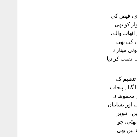
دی، فیض کی
از کو بھی
ھانے والے،
ں کی بھی
ئی مینار نہ
ہ نصب کر دیا
تنظیم کے
ا گیا۔ پنجاب
ر محفوظ نہ
 اور نشانیاں
ں۔ تنویر
بھٹی، جو
نہیں بھی