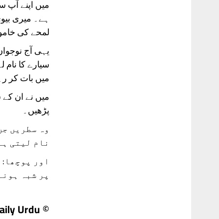
میں اپنے آپ س
ہے۔ میری بیوی 
لمحے کی خامو
یہی آج نوجوان
سیارے کا نام 
میں بات کر رہ
میں نے ان کے 
پڑھیں۔
وہ سطریں جن
نام لیتی ہے
اور پوچھا: 
پر شبہ ہونے...
© Daily Urdu