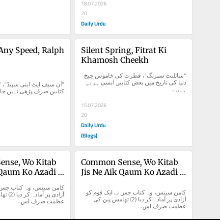
18.07.2026
20
Daily Urdu
Any Speed, Ralph 
Silent Spring, Fitrat Ki 
Khamosh Cheekh
"سائلنٹ سپرنگ"، فطرت کی خاموش چیخ 
دنیا کی تاریخ میں بعض کتابیں ایسی ہوتی 
ہیں...
کتابیں صرف پڑھی نہیں جاتی
15.07.2026
20
Daily Urdu
(Blogs)
nse, Wo Kitab 
Common Sense, Wo Kitab 
 Qaum Ko Azadi 
Jis Ne Aik Qaum Ko Azadi 
Kar Diya (2)
Par Amada Kar Diya (2)
کامن سینس، وہ کتاب جس نے ایک قوم کو 
آزادی پر آمادہ کر دیا (2) تھامس پین کی 
عظمت صرف اس...
عظمت صرف اس...