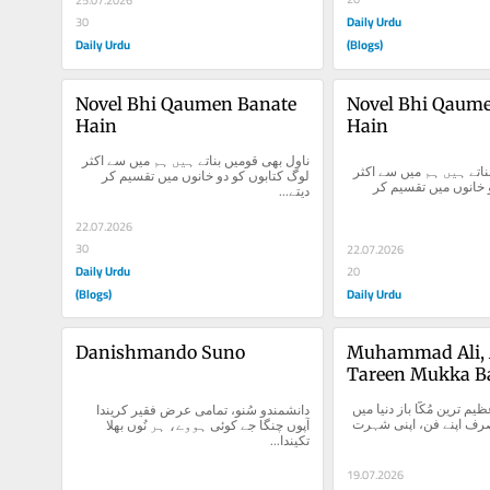
Daily Urdu
30
Daily Urdu
(Blogs)
Novel Bhi Qaumen Banate 
Novel Bhi Qaume
Hain
Hain
ناول بھی قومیں بناتے ہیں ہم میں سے اکثر 
ناول بھی قومیں بناتے ہیں ہم میں سے اکثر 
لوگ کتابوں کو دو خانوں میں تقسیم کر 
لوگ کتابوں کو دو خانوں میں تقسیم کر 
دیتے...
22.07.2026
30
22.07.2026
Daily Urdu
20
(Blogs)
Daily Urdu
Danishmando Suno
Muhammad Ali, 
Tareen Mukka B
محمد علی، ایک عظیم ترین مُکّا باز دنیا میں 
دانشمندو سُنو، تمامی عرض فقیر کریندا 
بعض شخصیات صرف اپنے فن، اپنی شہرت 
آپوں چنگا جے کوئی ہووے، ہر نُوں بھلا 
تکیندا...
19.07.2026