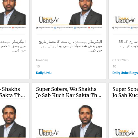
دا فیڈرلسٹ پیپرز، ریاست سازی کے 85 
الیگزینڈر ہیملٹن، ریاست کا معمار تاریخ 
چراغ کتابوں کی دنیا بھی عجیب دنیا ہے۔ 
میں بعض شخصیات ایسی پیدا ہوتی ہیں 
جن کی...
جن کی...
tuesday
03.08.2026
10
10
Daily Urdu
Daily Urdu (Blogs
 Shakhs 
Super Sobers, Wo Shakhs 
Super Sobe
Sakta Tha 
Jo Sab Kuch Kar Sakta Tha 
Jo Sab Kuc
(4)
(4)