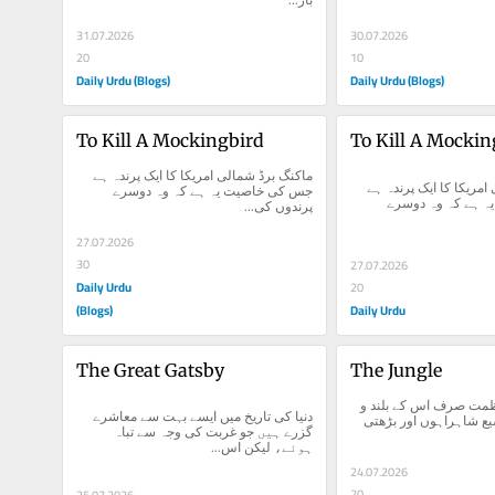
31.07.2026
30.07.2026
20
10
Daily Urdu (Blogs)
Daily Urdu (Blogs)
To Kill A Mockingbird
To Kill A Mockin
ماکنگ برڈ شمالی امریکا کا ایک پرندہ ہے 
ماکنگ برڈ شمالی امریکا کا ایک پرندہ ہے 
جس کی خاصیت یہ ہے کہ وہ دوسرے 
جس کی خاصیت یہ ہے کہ وہ دوسرے 
پرندوں کی...
27.07.2026
30
27.07.2026
Daily Urdu
20
(Blogs)
Daily Urdu
The Great Gatsby
The Jungle
کسی قوم کی عظمت صرف اس کے بلند و 
دنیا کی تاریخ میں ایسے بہت سے معاشرے 
بالا کارخانوں، وسیع شاہراہوں اور بڑھتی 
گزرے ہیں جو غربت کی وجہ سے تباہ 
ہوئے، لیکن اس...
24.07.2026
20
25.07.2026