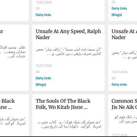
20
19.07.2026
Daily Urdu
20
Daily Urdu
(Blogs)
ar
Unsafe At Any Speed, Ralph 
Unsafe At 
Nader
Nader
"اَن سیف ایٹ اینی سپیڈ"، "رالف نیڈر" بعض 
"اَن سیف ایٹ اینی سپیڈ"، "رالف نیڈر" بعض 
کتابیں صرف پڑھی نہیں جاتیں، وہ...
جذبات کی...
ں، وہ...
16.07.2026
20
16.07.2026
Daily Urdu
20
(Blogs)
Daily Urdu
 Black 
The Souls Of The Black 
Common Se
sne 
Folk, Wo Kitab Jisne 
Jis Ne Aik
a Dikhaya
America Ko Aaina Dikhaya
Par Amada 
کامن سینس، وہ کتاب جس نے ایک قوم کو 
آزادی پر آمادہ کر دیا (2) تھامس پین کی 
"دی سولز آف بلیک فوک"، وہ کتاب جس نے 
امریکہ کو آئینہ دک
امریکہ کو آئینہ دکھایا دنیا کی تاریخ میں...
13.07.2026