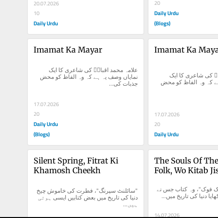
20
20.07.2026
Daily Urdu
10
Daily Urdu
(Blogs)
Imamat Ka Mayar
Imamat Ka May
علامہ محمد اقبالؒ کی شاعری کا ایک 
علامہ محمد اقبالؒ کی شاعری کا ایک 
نمایاں وصف یہ ہے کہ وہ الفاظ کو محض 
نمایاں وصف یہ ہے کہ وہ الفاظ کو محض 
جذبات کی...
17.07.2026
20
17.07.2026
Daily Urdu
20
(Blogs)
Daily Urdu
Silent Spring, Fitrat Ki 
The Souls Of The
Khamosh Cheekh
Folk, Wo Kitab Ji
America Ko Aain
"دی سولز آف بلیک فوک"، وہ کتاب جس نے 
"سائلنٹ سپرنگ"، فطرت کی خاموش چیخ 
ھایا دنیا کی تاریخ میں...
دنیا کی تاریخ میں بعض کتابیں ایسی ہوتی 
ہیں...
14.07.2026