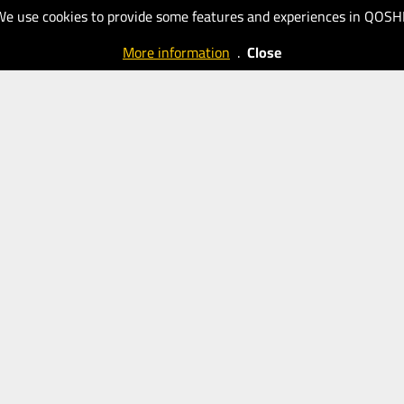
We use cookies to provide some features and experiences in QOSH
10
14.07.2026
Daily Urdu
20
More information
.
Close
Daily Urdu
(Blogs)