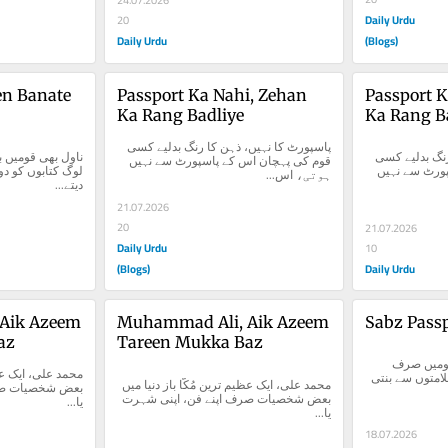
Daily Urdu
20
Daily Urdu
(Blogs)
n Banate 
Passport Ka Nahi, Zehan 
Passport K
Ka Rang Badliye
Ka Rang B
پاسپورٹ کا نہیں، ذہن کا رنگ بدلیے کسی 
پاسپورٹ کا نہیں، ذہن کا رنگ بدلیے کسی 
قوم کی پہچان اس کے پاسپورٹ سے نہیں 
قوم کی پہچان اس کے پاسپورٹ سے نہیں 
ہوتی، اس...
دیتے...
21.07.2026
20
21.07.2026
Daily Urdu
10
(Blogs)
Daily Urdu
Aik Azeem 
Muhammad Ali, Aik Azeem 
Sabz Pass
az
Tareen Mukka Baz
سبز پاسپورٹ، سبز وقار قومیں صرف 
آئینوں سے نہیں بنتیں، وہ علامتوں سے بنتی 
محمد علی، ایک عظیم ترین مُکّا باز دنیا میں 
بعض شخصیات صرف اپنے فن، اپنی شہرت 
یا...
یا...
18.07.2026