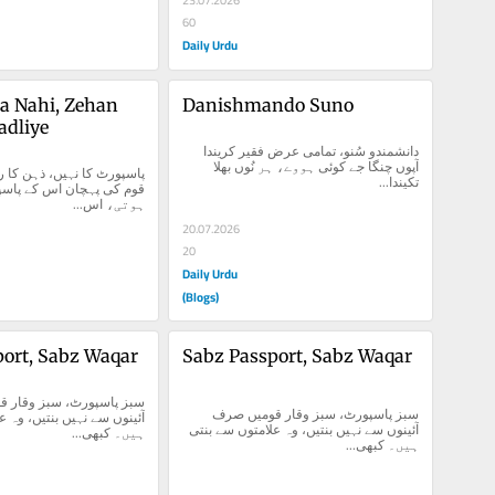
60
Daily Urdu
a Nahi, Zehan 
Danishmando Suno
adliye
دانشمندو سُنو، تمامی عرض فقیر کریندا 
آپوں چنگا جے کوئی ہووے، ہر نُوں بھلا 
تکیندا...
ہوتی، اس...
20.07.2026
20
Daily Urdu
(Blogs)
port, Sabz Waqar
Sabz Passport, Sabz Waqar
سبز پاسپورٹ، سبز وقار قومیں صرف 
آئینوں سے نہیں بنتیں، وہ علامتوں سے بنتی 
ہیں۔ کبھی...
ہیں۔ کبھی...