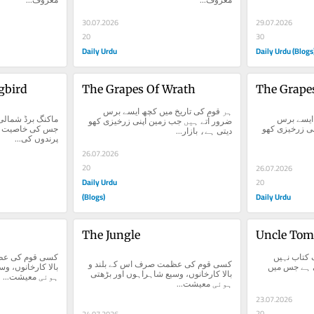
30.07.2026
29.07.2026
20
30
Daily Urdu
Daily Urdu (Blogs
gbird
The Grapes Of Wrath
The Grape
ہر قوم کی تاریخ میں کچھ ایسے برس 
ہر قوم کی تاریخ میں کچھ ایسے برس 
ضرور آتے ہیں جب زمین اپنی زرخیزی کھو 
ضرور آتے ہیں جب زمین اپنی زرخیزی کھو 
دیتی ہے، بازار...
پرندوں کی...
26.07.2026
20
26.07.2026
Daily Urdu
20
(Blogs)
Daily Urdu
The Jungle
Uncle Tom
کبھی کبھی ایک کتاب صرف کتاب نہیں 
کسی قوم کی عظمت صرف اس کے بلند و 
رہتی، وہ ایک آئینہ بن جاتی ہے جس میں 
بالا کارخانوں، وسیع شاہراہوں اور بڑھتی 
ہوئی معیشت...
ہوئی معیشت...
23.07.2026
20
24.07.2026