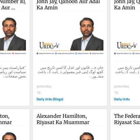
Number 10, 
John Jay, Qanoon Aur Adal 
John Jay, 
 Aur 
Ka Amin
Ka Amin
at
جان جے، قانون اور عدل کا امین تاریخ میں 
جان جے، قانون اور عدل کا امین تاریخ میں 
کچھ لوگ اپنی غیر معمولی ذہانت کے باعث 
کچھ لوگ اپنی غیر معمولی ذہانت کے باعث 
مشہور...
بعض صفحات...
yesterday
yesterday
10
10
Daily Urdu (Blogs)
Daily Urdu
on, 
Alexander Hamilton, 
The Federal
ammar
Riyasat Ka Muammar
Riyasat Sa