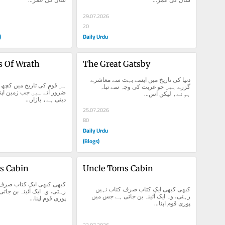
29.07.2026
20
)
Daily Urdu
s Of Wrath
The Great Gatsby
دنیا کی تاریخ میں ایسے بہت سے معاشرے 
گزرے ہیں جو غربت کی وجہ سے تباہ 
ہوئے، لیکن اس...
دیتی ہے، بازار...
25.07.2026
80
Daily Urdu
(Blogs)
s Cabin
Uncle Toms Cabin
کبھی کبھی ایک کتاب صرف کتاب نہیں 
رہتی، وہ ایک آئینہ بن جاتی ہے جس میں 
پوری قوم اپنا...
پوری قوم اپنا...
23.07.2026