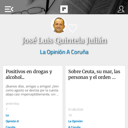
menu_open
José Luis Quintela Julián
La Opinión A Coruña
Positivos en drogas y 
Sobre Ceuta, su mar, las 
alcohol...
personas y el orden 
global...
¡Buenos días, amigas y amigos! ¿Ven 
como agosto se desliza por la cuesta 
abajo casi imperceptiblemente, sin 
prisa pero sin pausa? Y es que 
tempus...
yesterday
7
01.08.2026
La
10
Opinión A
La Opinión
Coruña
A Coruña