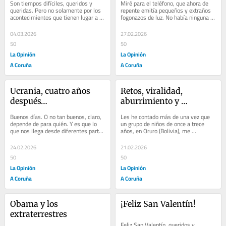
Son tiempos difíciles, queridos y 
Miré para el teléfono, que ahora de 
queridas. Pero no solamente por los 
repente emitía pequeños y extraños 
acontecimientos que tienen lugar a 
fogonazos de luz. No había ninguna 
nuestro alrededor, lejos y cerca a la 
otra respuesta. La pantalla,...
vez, y...
04.03.2026
27.02.2026
50
50
La Opinión
La Opinión
A Coruña
A Coruña
Ucrania, cuatro años 
Retos, viralidad, 
después…
aburrimiento y 
propósitos...
Buenos días. O no tan buenos, claro, 
Les he contado más de una vez que 
depende de para quién. Y es que lo 
un grupo de niños de once a trece 
que nos llega desde diferentes partes 
años, en Oruro (Bolivia), me 
del mundo no es, precisamente,...
interpelaron hace años con una 
petición muy...
24.02.2026
21.02.2026
50
50
La Opinión
La Opinión
A Coruña
A Coruña
Obama y los 
¡Feliz San Valentín!
extraterrestres
Feliz San Valentín, queridos y 