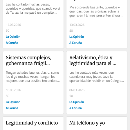
Les he contado muchas veces, 
Me sorprende bastante, queridos y 
queridos y queridas, que cuando volví 
queridas, que las crónicas sobre la 
de Tanzania me pasé un tiempito 
guerra en Irán nos presenten ahora 
viendo los grifos de casa como una 
como noticiable el hecho de que el 
suerte de...
nuevo...
17.03.2026
13.03.2026
50
50
La Opinión
La Opinión
A Coruña
A Coruña
Sistemas complejos, 
Relativismo, ética y 
gobernanza frágil…
legitimidad para el 
conflicto
Tengan ustedes buenos días o, como 
Les he contado más veces que, 
les digo muchas veces, tengan los 
cuando era muy joven, tuve la 
mejores que sea posible teniendo en 
oportunidad de residir en un Colegio 
cuenta sus circunstancias concretas. 
Mayor al que no todo el mundo podía 
Creo...
acceder. Es...
10.03.2026
06.03.2026
50
50
La Opinión
La Opinión
A Coruña
A Coruña
Legitimidad y conflicto
Mi teléfono y yo