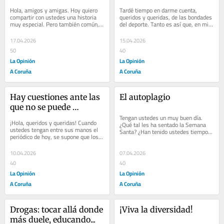
Hola, amigos y amigas. Hoy quiero 
Tardé tiempo en darme cuenta, 
compartir con ustedes una historia 
queridos y queridas, de las bondades 
muy especial. Pero también común, 
del deporte. Tanto es así que, en mis 
porque puede ser también la de 
años más mozos, despachaba con 
cualquiera de...
cierto...
17.04.2026
15.04.2026
50
40
La Opinión
La Opinión
A Coruña
A Coruña
Hay cuestiones ante las 
El autoplagio
que no se puede 
titubear…
Tengan ustedes un muy buen día. 
¡Hola, queridos y queridas! Cuando 
¿Qué tal les ha sentado la Semana 
ustedes tengan entre sus manos el 
Santa? ¿Han tenido ustedes tiempo 
periódico de hoy, se supone que los 
para descansar? O, en cambio, ¿les 
astronautas de la misión Artemis II...
ha tocado...
10.04.2026
07.04.2026
40
40
La Opinión
La Opinión
A Coruña
A Coruña
Drogas: tocar allá donde 
¡Viva la diversidad!
más duele, educando...