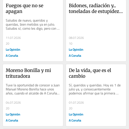
Fuegos que no se 
Bidones, radiación y... 
apagan
toneladas de estupidez 
humana
Saludos de nuevo, queridos y 
queridas, bien metidos ya en julio. 
Saludos sí, como les digo, pero con 
cierta contención y siendo 
conscientes de que...
11.07.2026
08.07.2026
20
10
La Opinión
La Opinión
A Coruña
A Coruña
Moreno Bonilla y mi 
De la vida, que es el 
trituradora
cambio
Tuve la oportunidad de conocer a Juan 
Sí, queridos y queridas. Hoy es 1 de 
Manuel Moreno Bonilla hace unos 
julio ya, y consecuentemente 
años, cuando el alcalde de A Coruña 
podemos afirmar que la primera 
me encargó participar en un acto en 
mitad de 2026 pertenece ya al 
el...
pasado. A un pasado...
04.07.2026
01.07.2026
20
20
La Opinión
La Opinión
A Coruña
A Coruña