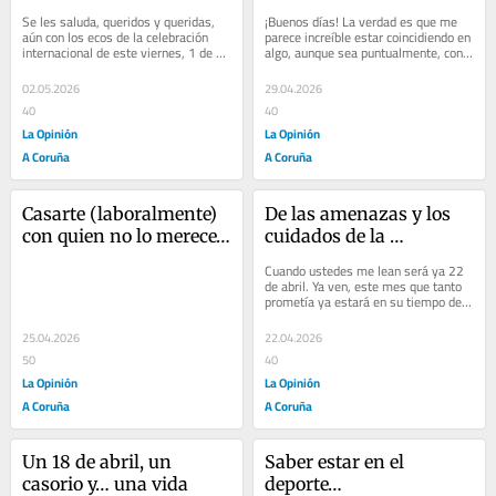
Budapest
Se les saluda, queridos y queridas, 
¡Buenos días! La verdad es que me 
aún con los ecos de la celebración 
parece increíble estar coincidiendo en 
internacional de este viernes, 1 de 
algo, aunque sea puntualmente, con 
mayo, muy recientes. Y es que la 
el inquilino de la Casa Blanca. Pero 
jornada...
su...
02.05.2026
29.04.2026
40
40
La Opinión
La Opinión
A Coruña
A Coruña
Casarte (laboralmente) 
De las amenazas y los 
con quien no lo merece…
cuidados de la 
democracia...
Cuando ustedes me lean será ya 22 
de abril. Ya ven, este mes que tanto 
prometía ya estará en su tiempo de 
descuento, y la realidad de un 
verano...
25.04.2026
22.04.2026
50
40
La Opinión
La Opinión
A Coruña
A Coruña
Un 18 de abril, un 
Saber estar en el 
casorio y… una vida
deporte…