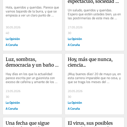
espectáculo, sociedad y 
Hola, queridos y queridas. Parece que 
vibración colectiva
Un saludo, queridos y queridas. 
vamos bajando de la burra, y que se 
Espero que estén ustedes bien, ya en 
empieza a ver un claro punto de 
las postrimerías de este mes de 
inflexión en relación con lo digital...
mayo cuyos últimos coletazos vienen 
aderezados...
30.05.2026
27.05.2026
40
30
La Opinión
La Opinión
A Coruña
A Coruña
Luz, sombras, 
Hoy, más que nunca, 
democracia y un baño 
ciencia...
de realidad
Hay días en los que la actualidad 
¡Muy buenos días! 20 de mayo ya, en 
parece escrita por un guionista con 
esta carrera imparable que no cesa, y 
exceso de cafeína y amante de los 
que se traga los meses del 
golpes de efecto. Ayer, cuando 
calendario como si fuesen días… Ya 
escribí...
ven, cada...
23.05.2026
20.05.2026
30
30
La Opinión
La Opinión
A Coruña
A Coruña
Una fecha que sigue 
El virus, sus posibles 