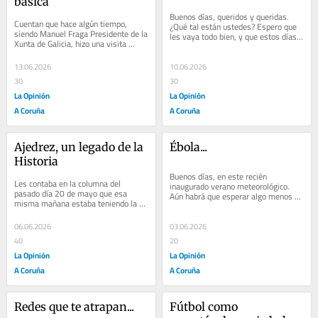
básica
Buenos días, queridos y queridas. 
Cuentan que hace algún tiempo, 
¿Qué tal están ustedes? Espero que 
siendo Manuel Fraga Presidente de la 
les vaya todo bien, y que estos días 
Xunta de Galicia, hizo una visita 
de junio les colmen de 
institucional a Ourense. Y que, ante la 
satisfacciones,...
demanda...
13.06.2026
10.06.2026
30
30
La Opinión
La Opinión
A Coruña
A Coruña
Ajedrez, un legado de la 
Ébola...
Historia
Buenos días, en este recién 
Les contaba en la columna del 
inaugurado verano meteorológico. 
pasado día 20 de mayo que esa 
Aún habrá que esperar algo menos de 
misma mañana estaba teniendo la 
tres semanas para que el verano 
oportunidad de disfrutar de la visita 
astronómico...
al IES Breamo...
06.06.2026
03.06.2026
40
20
La Opinión
La Opinión
A Coruña
A Coruña
Redes que te atrapan...
Fútbol como 