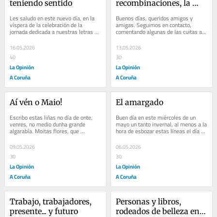
teniendo sentido
recombinaciones, la 
estrategia y la ética
Les saludo en este nuevo día, en la 
Buenos días, queridos amigos y 
víspera de la celebración de la 
amigas. Seguimos en contacto, 
jornada dedicada a nuestras letras 
comentando algunas de las cuitas a 
más cercanas, a la producción 
las que nos enfrentamos como grupo 
literaria en...
humano y muy...
16.05.2026
13.05.2026
40
30
La Opinión
La Opinión
A Coruña
A Coruña
Aí vén o Maio!
El amargado
Escribo estas liñas no día de onte, 
Buen día en este miércoles de un 
venres, no medio dunha grande 
mayo un tanto invernal, al menos a la 
algarabía. Moitas flores, que 
hora de esbozar estas líneas el día 
arrecenden e que son proba viva e 
anterior… No se apuren, si son...
pegada deste...
09.05.2026
06.05.2026
30
30
La Opinión
La Opinión
A Coruña
A Coruña
Trabajo, trabajadores, 
Personas y libros, 
presente... y futuro
rodeados de belleza en 