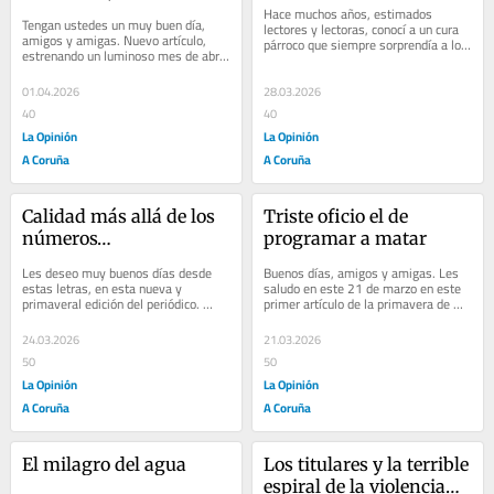
Hace muchos años, estimados 
Tengan ustedes un muy buen día, 
lectores y lectoras, conocí a un cura 
amigos y amigas. Nuevo artículo, 
párroco que siempre sorprendía a los 
estrenando un luminoso mes de abril 
demás con su inclusiva e 
que contrasta fuertemente con los 
integradora...
largos...
01.04.2026
28.03.2026
40
40
La Opinión
La Opinión
A Coruña
A Coruña
Calidad más allá de los 
Triste oficio el de 
números…
programar a matar
Les deseo muy buenos días desde 
Buenos días, amigos y amigas. Les 
estas letras, en esta nueva y 
saludo en este 21 de marzo en este 
primaveral edición del periódico. 
primer artículo de la primavera de 
Espero que estén ustedes bien y que 
2026. De la primavera astronómica, 
les vaya al...
que el...
24.03.2026
21.03.2026
50
50
La Opinión
La Opinión
A Coruña
A Coruña
El milagro del agua
Los titulares y la terrible 
espiral de la violencia…