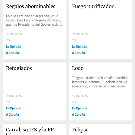
Regalos abominables
Fuego purificador...
Lo que está hoy en la prensa, ya lo 
saben. José Luis Rodríguez Zapatero, 
que fue Presidente del Gobierno de 
España, está en el ojo de la...
27.06.2026
24.06.2026
20
20
La Opinión
La Opinión
A Coruña
A Coruña
Refugiados
Lodo
Tengan ustedes un buen día, queridos 
lectores y lectoras. El solsticio se va 
acercando, sin prisa pero sin pausa, y 
todo se va configurando para ese...
20.06.2026
17.06.2026
20
20
La Opinión
La Opinión
A Coruña
A Coruña
Carral, su IES y la FP 
Eclipse