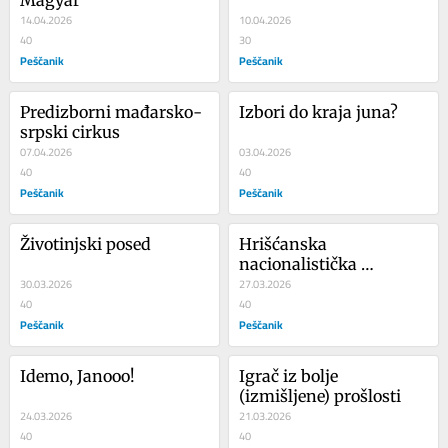
Magyar
14.04.2026
10.04.2026
40
30
Peščanik
Peščanik
Predizborni mađarsko-
Izbori do kraja juna?
srpski cirkus
07.04.2026
03.04.2026
40
40
Peščanik
Peščanik
Životinjski posed
Hrišćanska 
nacionalistička 
30.03.2026
Internacionala
27.03.2026
40
40
Peščanik
Peščanik
Idemo, Janooo!
Igrač iz bolje 
(izmišljene) prošlosti
24.03.2026
21.03.2026
40
40