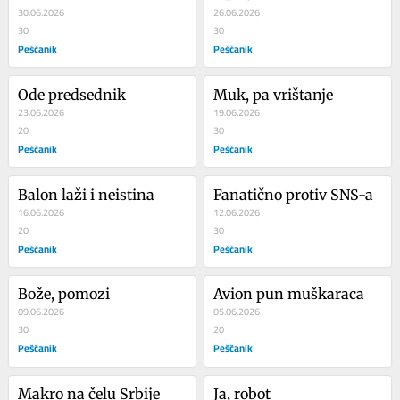
30.06.2026
26.06.2026
30
30
Peščanik
Peščanik
Ode predsednik
Muk, pa vrištanje
23.06.2026
19.06.2026
20
30
Peščanik
Peščanik
Balon laži i neistina
Fanatično protiv SNS-a
16.06.2026
12.06.2026
20
30
Peščanik
Peščanik
Bože, pomozi
Avion pun muškaraca
09.06.2026
05.06.2026
30
20
Peščanik
Peščanik
Makro na čelu Srbije
Ja, robot