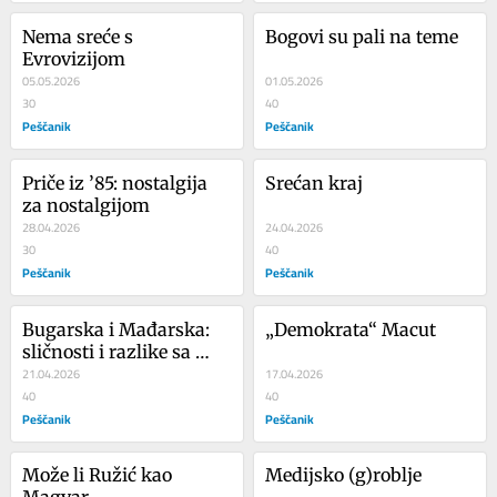
Nema sreće s 
Bogovi su pali na teme
Evrovizijom
05.05.2026
01.05.2026
30
40
Peščanik
Peščanik
Priče iz ’85: nostalgija 
Srećan kraj
za nostalgijom
28.04.2026
24.04.2026
30
40
Peščanik
Peščanik
Bugarska i Mađarska: 
„Demokrata“ Macut
sličnosti i razlike sa 
Srbijom
21.04.2026
17.04.2026
40
40
Peščanik
Peščanik
Može li Ružić kao 
Medijsko (g)roblje