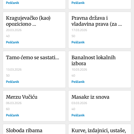
Peščanik
Peščanik
Kragujevačko (kao) 
Pravna država i 
opoziciono 
vladavina prava (za 
ikonoborstvo
20.03.2026
Srbe)
17.03.2026
40
50
Peščanik
Peščanik
Tamo ćemo se sastati…
Banalnost lokalnih 
izbora
13.03.2026
10.03.2026
50
40
Peščanik
Peščanik
Merzu Vučiću
Masakr iz snova
06.03.2026
03.03.2026
60
40
Peščanik
Peščanik
Sloboda ribama
Kurve, izdajnici, ustaše, 