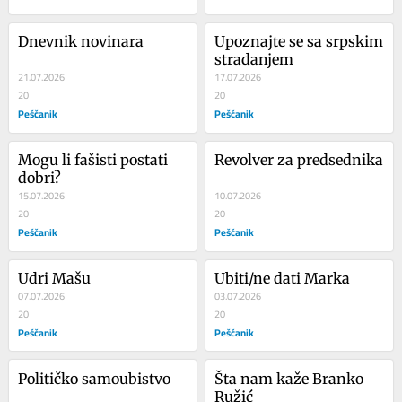
Dnevnik novinara
Upoznajte se sa srpskim 
stradanjem
21.07.2026
17.07.2026
20
20
Peščanik
Peščanik
Mogu li fašisti postati 
Revolver za predsednika
dobri?
15.07.2026
10.07.2026
20
20
Peščanik
Peščanik
Udri Mašu
Ubiti/ne dati Marka
07.07.2026
03.07.2026
20
20
Peščanik
Peščanik
Političko samoubistvo
Šta nam kaže Branko 
Ružić