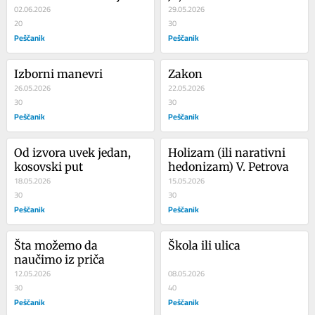
02.06.2026
29.05.2026
20
30
Peščanik
Peščanik
Izborni manevri
Zakon
26.05.2026
22.05.2026
30
30
Peščanik
Peščanik
Od izvora uvek jedan, 
Holizam (ili narativni 
kosovski put
hedonizam) V. Petrova
18.05.2026
15.05.2026
30
30
Peščanik
Peščanik
Šta možemo da 
Škola ili ulica
naučimo iz priča
12.05.2026
08.05.2026
30
40
Peščanik
Peščanik