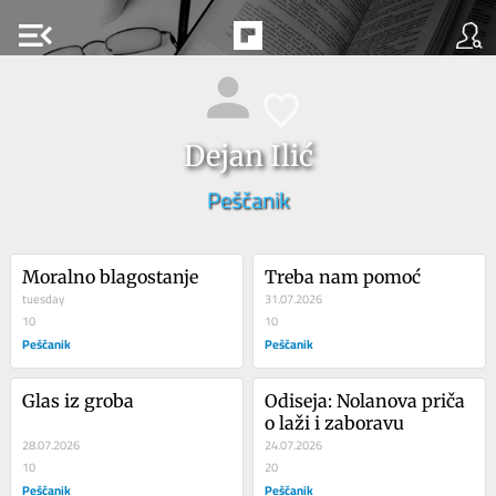
menu_open
Dejan Ilić
Peščanik
Moralno blagostanje
Treba nam pomoć
tuesday
31.07.2026
10
10
Peščanik
Peščanik
Glas iz groba
Odiseja: Nolanova priča 
o laži i zaboravu
28.07.2026
24.07.2026
10
20
Peščanik
Peščanik