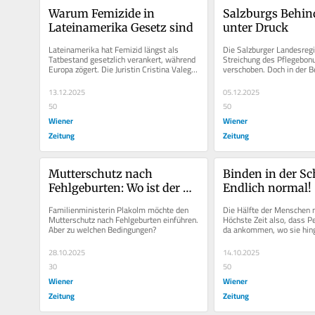
Warum Femizide in 
Salzburgs Behind
Lateinamerika Gesetz sind
unter Druck
Lateinamerika hat Femizid längst als 
Die Salzburger Landesregie
Tatbestand gesetzlich verankert, während 
Streichung des Pflegebonu
Europa zögert. Die Juristin Cristina Valega 
verschoben. Doch in der Be
erklärt, warum der Druck...
bleibt die Lage angespannt
13.12.2025
05.12.2025
50
50
Wiener
Wiener
Zeitung
Zeitung
Mutterschutz nach 
Binden in der Sch
Fehlgeburten: Wo ist der 
Endlich normal!
Haken?
Familienministerin Plakolm möchte den 
Die Hälfte der Menschen m
Mutterschutz nach Fehlgeburten einführen. 
Höchste Zeit also, dass Pe
Aber zu welchen Bedingungen?
da ankommen, wo sie hing
im Alltag.
28.10.2025
14.10.2025
30
50
Wiener
Wiener
Zeitung
Zeitung