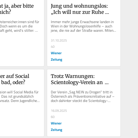
 ja, aber bitte 
Jung und wohnungslos: 
mich?
„Ich will nur zur Ruhe 
kommen“
terreicher:innen sind für 
Immer mehr junge Erwachsene landen in 
 Doch wenn es um die 
Wien in der Wohnungslosenhilfe – auch 
ft geht, wird’s stiller: 
jene, die nie auf der Straße waren. Milena 
ürde...
kämpfte mit Depressionen,...
31.10.2025
40
Wiener
Zeitung
r auf Social 
Trotz Warnungen: 
 bad, oder?
Scientology-Verein an 
Österreichs Schulen
on will Social Media für 
Der Verein „Sag NEIN zu Drogen“ tritt in 
 Das ist grundsätzlich 
Österreich als Präventionsinitiative auf – 
Ansatz. Denn Jugendliche 
doch dahinter steckt die Scientology-
vor...
Sekte. Die...
16.09.2025
60
Wiener
Zeitung