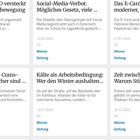
 versteckt 
Social-Media-Verbot: 
Das E-Card
itbewegung
Mögliches Gesetz, viele 
moderner, 
Meinungen
h organisiert 
Die Debatte über Altersgrenzen auf Social 
Die E-Card wird d
Wiener 
Media beginnt jetzt auch in Österreich. 
mehreren Bereic
 zu 
Was als Schutz für Jugendliche gedacht ist, 
Papierkram den A
er Initiative...
sorgt für...
tatsächlich erlei
10.02.2026
27.01.2026
50
50
Wiener
Wiener
Zeitung
Zeitung
 Crans-
Kälte als Arbeitsbedingung: 
Zeit zwisc
her sind 
Wer den Winter aushalten 
Warum Stil
muss
Schweizer Skiort 
Ob auf der Straße, auf der Baustelle oder 
Dieses Jahr ware
rreich eine 
im Kühlhaus: Arbeiten bei Kälte ist für 
gefühlt im perm
und Kontrollen 
viele keine Ausnahme, sondern 
Plädoyer für das
..
Normalzustand.
zwischen Weihna
13.01.2026
30.12.2025
60
60
Wiener
Wiener
Zeitung
Zeitung