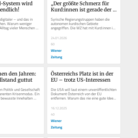
-System wird 
„Der größte Schmerz für 
endlich!
Kurd:innen ist gerade der 
Verrat“
igitaler – und das in 
Syrische Regierungstruppen haben die 
hen. Warum weniger 
autonomen kurdischen Gebiete 
lltag vieler Menschen 
angegriffen. Die WZ hat mit Kurd:innen in 
chtern kann.
Rojava und Wien gesprochen.
24.01.2026
60
Wiener
Zeitung
hen den Jahren: 
Österreichs Platz ist in der 
lstand guttut
EU – trotz US-Interessen
n Politik und Gesellschaft 
Die USA will laut einem unveröffentlichten 
anenten Krisenmodus. Ein 
Dokument Österreich von der EU 
 bewusste Innehalten 
entfernen. Warum das nie eine gute Idee 
chten und...
wäre.
16.12.2025
40
Wiener
Zeitung