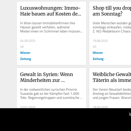
Luxuswohnungen: Immo-
Shop till you dro
Haie bauen auf Kosten der 
am Sonntag?
Mieter:innen
In Wien lassen Immobilienfirmen ihre 
Viele Menschen würden ge
Häuser gezielt verfallen, während 
sonntags einkaufen, insbe
Mieter:innen im Schimmel leben müssen. 
Z. WZ-Redakteurin Chiara 
Sind diese einmal weg, entstehen aus...
jahrzehntelange Debatte zu
04.09.2025
19.08.2025
40
40
Wiener
Wiener
Zeitung
Zeitung
Gewalt in Syrien: Wenn 
Weibliche Gewalt:
Minderheiten zur 
Täterin als imme
Zielscheibe werden
Opfer“
In der südwestlichen syrischen Provinz 
Der Verein Neustart beoba
Suwaida gab es bei Kämpfen fast 1.000 
Anstieg an Gewaltdelikten
Tote. Regierungstruppen und sunnitische 
und jungen Frauen. Warum 
Beduinen gingen gewaltsam gegen...
zu? Ein Blick hinter die Kul
23.07.2025
18.06.2025
50
50
Wiener
Wiener
Zeitung
Zeitung