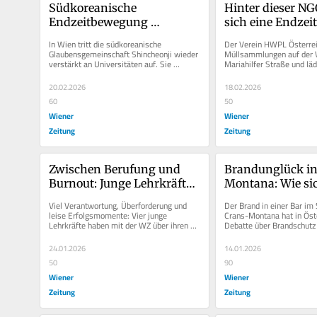
Südkoreanische 
Hinter dieser NGO
Endzeitbewegung 
sich eine Endze
rekrutiert Wiener 
In Wien tritt die südkoreanische 
Der Verein HWPL Österreic
Studierende
Glaubensgemeinschaft Shincheonji wieder 
Müllsammlungen auf der 
verstärkt an Universitäten auf. Sie 
Mariahilfer Straße und lädt
arbeitet verdeckt und lockt neue...
Gedenkfeiern. Doch hinter d
20.02.2026
18.02.2026
60
50
Wiener
Wiener
Zeitung
Zeitung
Zwischen Berufung und 
Brandunglück in
Burnout: Junge Lehrkräfte 
Montana: Wie sic
erzählen
unsere Clubs?
Viel Verantwortung, Überforderung und 
Der Brand in einer Bar im 
leise Erfolgsmomente: Vier junge 
Crans-Montana hat in Öste
Lehrkräfte haben mit der WZ über ihren 
Debatte über Brandschutz 
Alltag im Klassenzimmer gesprochen.
ausgelöst. Die WZ hat mit.
24.01.2026
14.01.2026
50
90
Wiener
Wiener
Zeitung
Zeitung