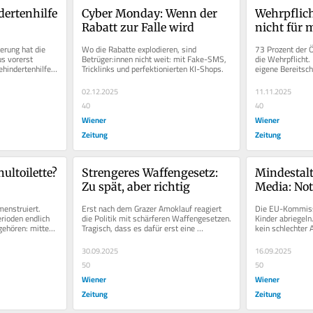
ertenhilfe 
Cyber Monday: Wenn der 
Wehrpflicht
Rabatt zur Falle wird
nicht für 
rung hat die 
Wo die Rabatte explodieren, sind 
73 Prozent der Ös
s vorerst 
Betrüger:innen nicht weit: mit Fake-SMS, 
die Wehrpflicht.
hindertenhilfe 
Tricklinks und perfektionierten KI-Shops.
eigene Bereitscha
:...
Nur ein Drittel w
02.12.2025
11.11.2025
40
40
Wiener
Wiener
Zeitung
Zeitung
ultoilette? 
Strengeres Waffengesetz: 
Mindestalte
Zu spät, aber richtig
Media: Not
enstruiert. 
Erst nach dem Grazer Amoklauf reagiert 
Die EU-Kommissi
rioden endlich 
die Politik mit schärferen Waffengesetzen. 
Kinder abriegeln.
ehören: mitten 
Tragisch, dass es dafür erst eine 
kein schlechter 
Katastrophe brauchte.
brauchen Schutz 
30.09.2025
16.09.2025
50
50
Wiener
Wiener
Zeitung
Zeitung