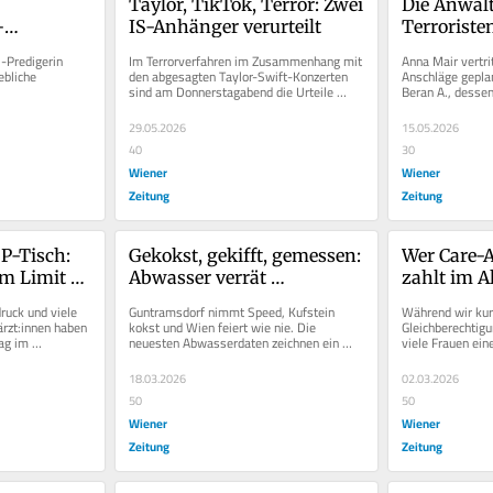
Taylor, TikTok, Terror: Zwei 
Die Anwälti
-
IS-Anhänger verurteilt
Terroristen
t 
Predigerin 
Im Terrorverfahren im Zusammenhang mit 
Anna Mair vertrit
bliche 
den abgesagten Taylor-Swift-Konzerten 
Anschläge geplan
sind am Donnerstagabend die Urteile 
Beran A., dessen
 Social Media. 
gefallen. Wie aus zwei...
Konzert war. Doch
29.05.2026
15.05.2026
40
30
Wiener
Wiener
Zeitung
Zeitung
-Tisch: 
Gekokst, gekifft, gemessen: 
Wer Care-Ar
m Limit 
Abwasser verrät 
zahlt im A
Drogenkonsum
uck und viele 
Guntramsdorf nimmt Speed, Kufstein 
Während wir kur
rzt:innen haben 
kokst und Wien feiert wie nie. Die 
Gleichberechtigu
ag im 
neuesten Abwasserdaten zeichnen ein 
viele Frauen eine
nüchternes Bild des europäischen...
Altersarmut.
18.03.2026
02.03.2026
50
50
Wiener
Wiener
Zeitung
Zeitung