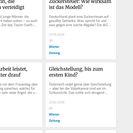
n, die 
Zuckersteuer: Wie wirksam 
 verteidigt
ist das Modell?
t junge Männer, die 
Deutschland plant eine Zuckersteuer auf 
t haben sollen – so auch 
gesüßte Getränke. Was spricht für und 
 Ziel das Taylor-Swift-
was gegen eine solche Abgabe? Die WZ 
 wer ist die...
hat mit zwei Expert:innen...
07.05.2026
30
Wiener
Zeitung
beit leistet, 
Gleichstellung, bis zum 
lter drauf
ersten Kind?
z vor dem Frauentag über 
Österreich redet gerne über Gleichstellung 
ng sprechen, wächst für 
– aber bei der Väterkarenz sind wir im 
 sehr reale Angst: die vor 
Schlusslicht. Das sollte sich dringend 
ändern.
23.02.2026
60
Wiener
Zeitung