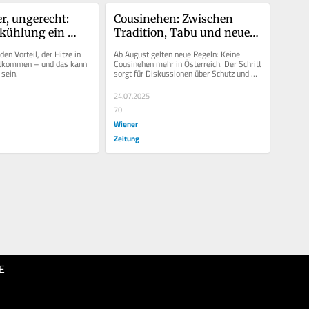
r, ungerecht: 
Cousinehen: Zwischen 
ühlung ein 
Tradition, Tabu und neuem 
Verbot
den Vorteil, der Hitze in 
Ab August gelten neue Regeln: Keine 
ntkommen – und das kann 
Cousinehen mehr in Österreich. Der Schritt 
 sein.
sorgt für Diskussionen über Schutz und 
Stigma.
24.07.2025
70
Wiener
Zeitung
E