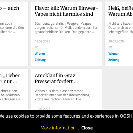
p – auch 
Flavor kill: Warum Einweg-
Heiß, heiße
Vapes nicht harmlos sind
Warum Abk
Privileg ist
rn auch 
Süß, bunt, gefährlich: Wegwerf-Vapes 
Nicht alle haben 
sondere die Gen 
sorgen nicht nur für Müll, sondern auch für 
Österreich zu e
über die 
gesundheitliche Risiken. Das geplante 
lebensgefährlich
...
Verbot ist ein sinnvoller...
12.08.2025
29.07.2025
80
50
Wiener
Wiener
Zeitung
Zeitung
 „Lieber 
Amoklauf in Graz: 
r nur 
Presserat fordert 
Opferschutz
chtet einen 
Videos aus dem Klassenzimmer, 
 bei Mädchen 
Reporter:innen vor der Täterwohnung, 
schlagen sie 
Zitate aus rechten Kanälen: Die 
issen...
Berichterstattung zum Grazer Amoklauf 
wirft...
12.06.2025
We use cookies to provide some features and experiences in QOSH
40
Wiener
More information
.
Close
Zeitung