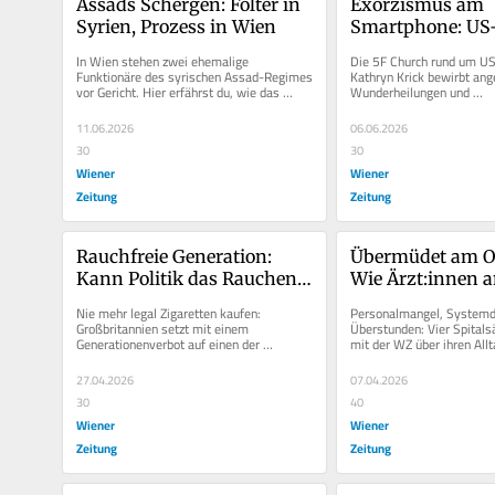
Assads Schergen: Folter in 
Exorzismus am 
Syrien, Prozess in Wien
Smartphone: US
Predigerin erreich
In Wien stehen zwei ehemalige 
Die 5F Church rund um US-
Österreich
Funktionäre des syrischen Assad-Regimes 
Kathryn Krick bewirbt ange
vor Gericht. Hier erfährst du, wie das 
Wunderheilungen und 
überhaupt möglich ist.
Dämonenaustreibungen auf
Kritiker:innen warnen...
11.06.2026
06.06.2026
30
30
Wiener
Wiener
Zeitung
Zeitung
Rauchfreie Generation: 
Übermüdet am OP
Kann Politik das Rauchen 
Wie Ärzt:innen a
abschaffen?
arbeiten
Nie mehr legal Zigaretten kaufen: 
Personalmangel, Systemdr
Großbritannien setzt mit einem 
Überstunden: Vier Spitalsä
Generationenverbot auf einen der 
mit der WZ über ihren Allt
radikalsten Schritte der Tabakpolitik. Der 
Krankenhaus gesprochen.
Vorstoß...
27.04.2026
07.04.2026
30
40
Wiener
Wiener
Zeitung
Zeitung