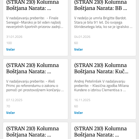
(STRAN 210) Kolumna 
(STRAN 210) Kolumna 
Boštjana Narata: 
Boštjana Narata: BB 
Žalostni obraz Brahima 
proti nekulturi smrti
V nadaljevanju preberite:  - Finale 
V nedeljo je umrla Brigitte Bardot. 
Díaza
Senegal–Maroko je bil eden najbolj 
Stara je bila 91 let. Do svojega 
neverjetnih športnih prizorov zadnjih 
štiridesetega leta, ko se je igralsko 
let, z razveljavljenim golom, 
upokojila, je posnela več kot 
zlomom...
petdeset...
31.01.2026
04.01.2026
100
60
Večer
Večer
(STRAN 210) Kolumna 
(STRAN 210) Kolumna 
Boštjana Narata: 
Boštjana Narata: Kučma 
Poreferendumski nikoli 
na Gottwaldovi glavi. 
V nadaljevanju preberite: - Aleš 
Andrej Petelinšek V nadaljevanju 
več ...
Ali botri umetne 
Primc po referendumu o zakonu o 
preberite: - Klasična zgodba Milana 
pomoči pri prostovoljnem končanju 
Kundere o izbrisu Clementisa s 
inteligence vedo, kaj 
življenja poudarja, da bi morala 
fotografije (razen njegove kučme na...
delajo?
vlada...
07.12.2025
16.11.2025
70
60
Večer
Večer
(STRAN 210) Kolumna 
(STRAN 210) Kolumna 
Boštjana Narata: 
Boštjana Narata: 