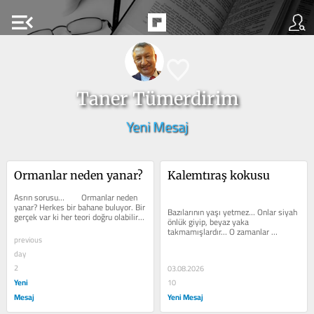
menu_open
Taner Tümerdirim
Yeni Mesaj
Ormanlar neden yanar?
Kalemtıraş kokusu
Asrın sorusu…    	Ormanlar neden 
yanar? Herkes bir bahane buluyor. Bir 
Bazılarının yaşı yetmez… Onlar siyah 
gerçek var ki her teori doğru olabilir. 
önlük giyip, beyaz yaka 
Ancak evde yemek yaparken...
takmamışlardır… O zamanlar 
previous
çocukların da en az büyükler kadar 
eşit...
day
2
03.08.2026
Yeni
10
Mesaj
Yeni Mesaj