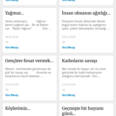
Yağmur…
İnsan olmanın ağırlığı…
Yanlış anlamayın.    	Yağmur 
Dünyanın birçok ülkesinde ülkeler 
benim yeğenin adı… Bir de Baharı 
bugün bizim makine ile yaptığımız 
var.  "Bahar Yağmur"     	Dün 
işleri; yeterli teknolojileri olmadığı 
gece rüyama girdi. Kızgın bir ifade 
için insan gücü ve emeği...
ile...
06.04.2026
03.04.2026
30
30
Yeni Mesaj
Yeni Mesaj
Gençlere fırsat vermek…
Kadınların savaşı
Malum, memlekette görünmese de 
Ben nerede bir başarı var ise onun 
gizli bir savaş var.     	Amerika ve 
gerisinde bir kadın kahramanın 
karşıtlarının taraf oldukları; 
olduğunu izlemişimdir. Tüm 
birbirlerine bombalar attıkları...
horlanmalarına, itilip kakılmalarına, 
en son...
31.03.2026
27.03.2026
30
40
Yeni Mesaj
Yeni Mesaj
Köylerimiz…
Geçmişte bir bayram 
günü…