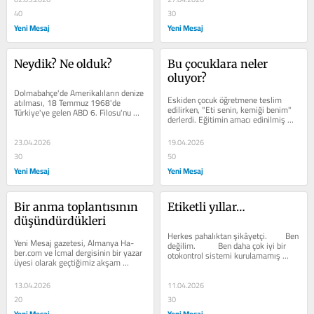
40
30
Yeni Mesaj
Yeni Mesaj
Neydik? Ne olduk?
Bu çocuklara neler 
oluyor?
Dolmabahçe'de Amerikalıların denize 
Eskiden çocuk öğretmene teslim 
atılması, 18 Temmuz 1968'de 
edilirken, "Eti senin, kemiği benim" 
Türkiye'ye gelen ABD 6. Filosu'nu 
derlerdi. Eğitimin amacı edinilmiş 
protesto eden devrimci gençlerin –
yanlış davranışları değiştirmek,...
68...
23.04.2026
19.04.2026
30
50
Yeni Mesaj
Yeni Mesaj
Bir anma toplantısının 
Etiketli yıllar…
düşündürdükleri
Herkes pahalıktan şikâyetçi.    	Ben 
Yeni Mesaj gazetesi, Almanya Ha-
değilim.     	Ben daha çok iyi bir 
ber.com ve İcmal dergisinin bir yazar 
otokontrol sistemi kurulamamış 
üyesi olarak geçtiğimiz akşam 
olmasından şikâyetçiyim. Doğrusu...
BTP'nin kurucusu merhum Haydar 
Baş'ın 6....
13.04.2026
11.04.2026
20
30
Yeni Mesaj
Yeni Mesaj