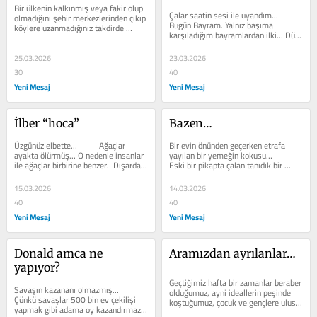
Bir ülkenin kalkınmış veya fakir olup 
Çalar saatin sesi ile uyandım…    	
olmadığını şehir merkezlerinden çıkıp 
Bugün Bayram. Yalnız başıma 
köylere uzanmadığınız takdirde 
karşıladığım bayramlardan ilki… Dün 
değerlendiremezsiniz…...
bir türlü gidemediğim...
25.03.2026
23.03.2026
30
40
Yeni Mesaj
Yeni Mesaj
İlber “hoca”
Bazen…
Üzgünüz elbette…    	Ağaçlar 
Bir evin önünden geçerken etrafa 
ayakta ölürmüş… O nedenle insanlar 
yayılan bir yemeğin kokusu…    	
ile ağaçlar birbirine benzer.  Dışardan 
Eski bir pikapta çalan tanıdık bir 
bakınca öldükleri...
melodi…    	Yıllar sonra...
15.03.2026
14.03.2026
40
40
Yeni Mesaj
Yeni Mesaj
Donald amca ne 
Aramızdan ayrılanlar…
yapıyor?
Geçtiğimiz hafta bir zamanlar beraber 
Savaşın kazananı olmazmış…    	
olduğumuz, ayni ideallerin peşinde 
Çünkü savaşlar 500 bin ev çekilişi 
koştuğumuz, çocuk ve gençlere ulusal 
yapmak gibi adama oy kazandırmaz… 
değerlerimizi aşılamak için...