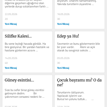
alıyorum. Onarımı tamamlanmış. 
diğerine geçerken uğrağımız olan 
Yakında turistlerin ziyaretine 
yerlerde durup soluklanırken farklı 
açılacakmış. Tabii, bu arada...
duygulara kapılıyoruz. Yurdun eşsiz...
22.05.2026
16.05.2026
20
30
Yeni Mesaj
Yeni Mesaj
Silifke Kalesi…
Edep ya Hu!
Bu sene leyleği havada gördük. Ha 
Sevmenin ve bunu göstermenin bile 
bire geziyoruz. Bir yandan hastalık ve 
bir şiarı vardır.     	Aleni ve açık 
hastane günlerinin acısını 
olarak bu sevginizi seksle 
çıkartıyoruz, bir yandan da asli...
birleştirerek gösteremezsiniz. Bazı...
14.05.2026
05.05.2026
40
30
Yeni Mesaj
Yeni Mesaj
Güney esintisi…
Çocuk bayramı mı? O da 
ne?
Size bu sefer biraz güney esintisi 
Torunlarımı özlüyorum.     	
getireyim dedim.     	Bir 
Yapılacak işlerim var.     	
yakınımızın cenazesi nedeni ile 
Bursa'nın yolunu tuttuk…    	
Mersin ilindeydik.     	Mersin; pek 
Ummadığım manzara önüme düştü. 
çok yönü...
Akşam gün...
02.05.2026
27.04.2026