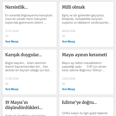
Narsistlik…
Milli olmak
En sonunda bilgisayarıma kavuştum.     	
İlginç ve zor günlerden geçiyoruz. 
Uzun bir süredir harici klavyenin 
İktidarda, muhalefette karşılıklı 
tuşlarında gezinmenin özlemi 
suçlama ve iddialarını sürdürüyorlar. 
içindeydim.     	Yazmak öyle bir...
Bir tarafta parti içi...
31.07.2026
08.06.2026
10
20
Yeni Mesaj
Yeni Mesaj
Karışık duygular…
Mayıs ayının kerameti
Bugün bayram… İslam aleminin 
Mayıs ayı bütün mücadelelerin 
önemli bayramlarından biri… Kan 
yaşandığı aydır.    	CHP için alınan 
akıtılan bir bayram olduğu için bizim 
karar üzerine Bağımsız Türkiye 
ailede "Kanlı Bayram" aman 
Partisi Genel Başkanı Hüseyin...
kendinize...
27.05.2026
23.05.2026
30
30
Yeni Mesaj
Yeni Mesaj
19 Mayıs’ın 
Edirne’ye doğru…
düşündürdükleri…
Silifke kalesi ile ilgili güzel haberler 
Araba ile Anadolu'yu bir baştan 