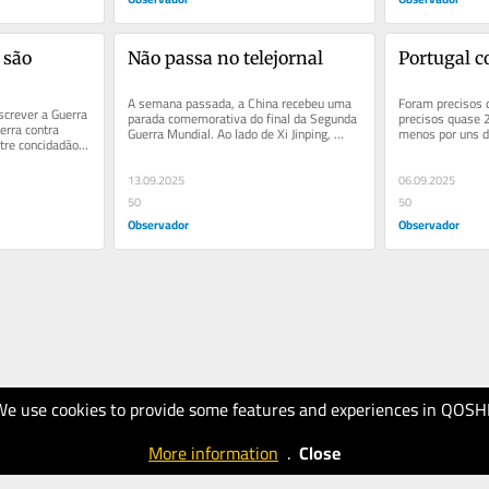
são 
Não passa no telejornal
Portugal c
A semana passada, a China recebeu uma 
Foram precisos 
screver a Guerra 
parada comemorativa do final da Segunda 
precisos quase 2
erra contra 
Guerra Mundial. Ao lado de Xi Jinping, 
menos por uns di
tre concidadãos. 
estavam Vladimir Putin, Kim...
consciente, em to
Miguel...
13.09.2025
06.09.2025
50
50
Observador
Observador
We use cookies to provide some features and experiences in QOSH
More information
.
Close