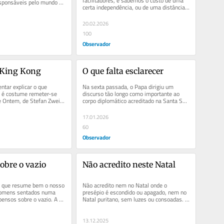
facilitadores, e sabemos o custo de uma 
esponsáveis pelo mundo 
certa independência, ou de uma distância 
“saudável” para viver em paz
20.02.2026
100
Observador
King Kong
O que falta esclarecer
ntar explicar o que 
Na sexta passada, o Papa dirigiu um 
 é costume remeter-se 
discurso tão longo como importante ao 
 Ontem, de Stefan Zweig, 
corpo diplomático acreditado na Santa Sé. 
 Joseph Roth e de...
E, nesse discurso, em várias...
17.01.2026
60
Observador
obre o vazio
Não acredito neste Natal
que resume bem o nosso 
Não acredito nem no Natal onde o 
homens sentados numa 
presépio é escondido ou apagado, nem no 
pensos sobre o vazio. A 
Natal puritano, sem luzes ou consoadas. 
terpretação da...
Não acredito nessa promessa,...
13.12.2025