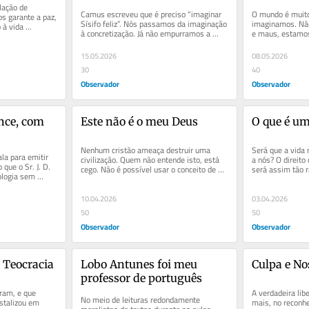
ação de 
Camus escreveu que é preciso “imaginar 
O mundo é muito
s garante a paz, 
Sísifo feliz”. Nós passamos da imaginação 
imaginamos. Não 
à vida 
à concretização. Já não empurramos a 
e maus, estamos 
...
rocha até ao cimo...
complexidades ir
15.05.2026
08.05.2026
30
40
Observador
Observador
ance, com 
Este não é o meu Deus
O que é u
Nenhum cristão ameaça destruir uma 
Será que a vida 
la para emitir 
civilização. Quem não entende isto, está 
a nós? O direito
 que o Sr. J. D. 
cego. Não é possível usar o conceito de 
será assim tão r
ologia sem 
guerra justa para...
10.04.2026
03.04.2026
50
50
Observador
Observador
 Teocracia
Lobo Antunes foi meu 
Culpa e No
professor de português
ram, e que 
A verdadeira lib
No meio de leituras redondamente 
stalizou em 
mais, no reconh