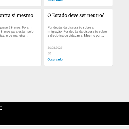
ontra si mesmo
O Estado deve ser neutro?
quase 29 anos. Foram 
Por detrás da discussão sobre a 
9 anos para estar, pelo 
imigração. Por detrás da discussão sobre 
as, e de maneira 
a disciplina de cidadania. Mesmo por 
dos os distritos. 
detrás da discussão sobre a...
30.08.2025
50
Observador
E