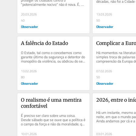
proteger os cidadãos contra o 
décadas, não foi a Cidade 
"potencialmente nocivo" não é nova. É, 
totalitarismo terreno. É um
aliás, a base de qualquer censura...
20.03.2026
13.03.2026
40
50
Observador
Observador
A falência do Estado
Complicar a Eur
O Estado, tal como o concebemos como 
Há momentos na literatur
garante último da segurança e detentor do 
simples troca de palavras 
monopólio da violência, ou abdicou do seu 
compreensão da Europa do
papel ou já não o...
inteiros. Um desses mome
13.02.2026
07.02.2026
80
50
Observador
Observador
O realismo é uma mentira 
2026, entre o iní
confortável
Há um instante, mesmo a
É preciso ser claro sobre uma coisa. 
noite, em que o mundo par
Desde sábado que se ouve que a política é 
Ainda andamos por cá e a 
o campo da força e não da moralidade; que 
não terá gravado o ano 20
a geopolítica tem a...
10.01.2026
03.01.2026