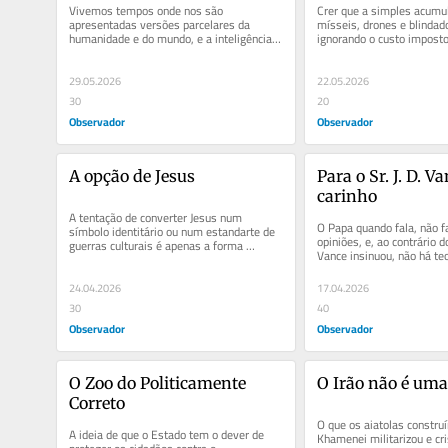
Vivemos tempos onde nos são 
Crer que a simples acumul
apresentadas versões parcelares da 
mísseis, drones e blindado
humanidade e do mundo, e a inteligência 
ignorando o custo imposto 
artificial ou é uma dessas versões, ou é...
quotidiana, não é realismo
29.05.2026
22.05.2026
30
20
Observador
Observador
A opção de Jesus
Para o Sr. J. D. V
carinho
A tentação de converter Jesus num 
O Papa quando fala, não fa
símbolo identitário ou num estandarte de 
opiniões, e, ao contrário do
guerras culturais é apenas a forma 
Vance insinuou, não há te
moderna de ignorar o seu percurso.
moral.
24.04.2026
17.04.2026
30
40
Observador
Observador
O Zoo do Politicamente 
O Irão não é uma
Correto
O que os aiatolas construí
A ideia de que o Estado tem o dever de 
Khamenei militarizou e cri