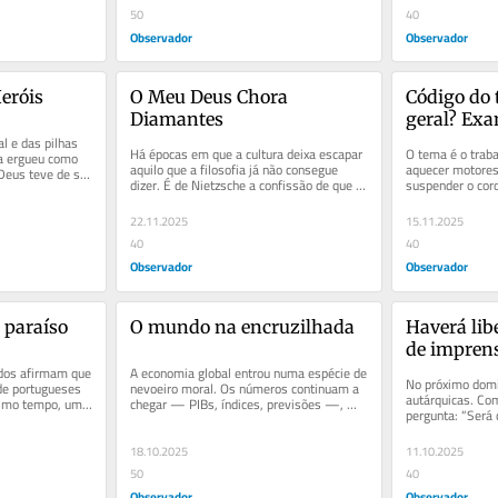
50
40
Observador
Observador
eróis
O Meu Deus Chora 
Código do 
Diamantes
geral? Exa
l e das pilhas 
consciênci
Há épocas em que a cultura deixa escapar 
O tema é o trabal
a ergueu como 
aquilo que a filosofia já não consegue 
aquecer motores
eus teve de ser 
dizer. É de Nietzsche a confissão de que 
suspender o coro
,...
“só acreditaria num...
pequeno exame de
22.11.2025
15.11.2025
40
40
Observador
Observador
 paraíso
O mundo na encruzilhada
Haverá lib
de impren
dos afirmam que 
A economia global entrou numa espécie de 
No próximo domin
e portugueses 
nevoeiro moral. Os números continuam a 
autárquicas. Co
smo tempo, um 
chegar — PIBs, índices, previsões —, 
pergunta: “Será 
..
mas já não iluminam o...
informados?” Mas
18.10.2025
11.10.2025
50
40
Observador
Observador