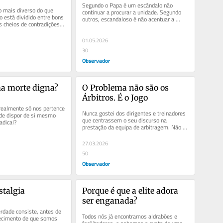
Segundo o Papa é um escândalo não 
 mais diverso do que 
continuar a procurar a unidade. Segundo 
está dividido entre bons 
outros, escandaloso é não acentuar a 
cheios de contradições e 
divisão.
reconciliáveis.
01.05.2026
30
Observador
ma morte digna?
O Problema não são os 
Árbitros. É o Jogo
realmente só nos pertence 
Nunca gostei dos dirigentes e treinadores 
 de dispor de si mesmo 
que centrassem o seu discurso na 
adical?
prestação da equipa de arbitragem. Não 
quero que copiemos esse exemplo...
27.03.2026
50
Observador
stalgia
Porque é que a elite adora 
ser enganada?
erdade consiste, antes de 
Todos nós já encontramos aldrabões e 
ecimento de que somos 