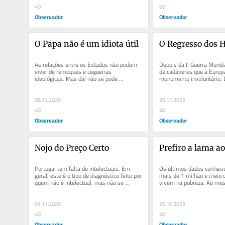
40
60
Observador
Observador
O Papa não é um idiota útil
O Regresso dos H
As relações entre os Estados não podem 
Depois da II Guerra Mundia
viver de remoques e cegueiras 
de cadáveres que a Europ
ideológicas. Mas daí não se pode 
monumento involuntário, D
constantemente concluir que as 
reimaginado. O Holocausto
autocracias...
06.12.2025
29.11.2025
40
40
Observador
Observador
Nojo do Preço Certo
Prefiro a lama ao
Portugal tem falta de intelectuais. Em 
Os últimos dados conheci
geral, este é o tipo de diagnóstico feito por 
mais de 1 milhão e meio d
quem não é intelectual, mas não se 
vivem na pobreza. Ao me
importava que o...
relatório sobre a liberdade.
01.11.2025
25.10.2025
40
40
Observador
Observador