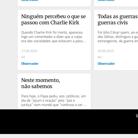
Ninguém percebeu o que se 
Todas as guerras 
passou com Charlie Kirk
guerras civis
Quando Charlie Kirk foi morto, apareceu 
Foi Júlio César quem, ao e
logo um comentador a dizer que a culpa 
das Gálias, distinguiu a gu
era das sociedades que estavam a passar 
estrangeiros, da guerra en
da moral laica para a moral...
Mas essa diferença...
27.09.2025
20.09.2025
50
60
Observador
Observador
Neste momento, 
não sabemos
Para hoje, o Papa pediu, aos católicos, um 
dia de “jejum e oração” pela “paz e 
justiça” num mundo que “continua a ser 
ferido por...
23.08.2025
50
Observador