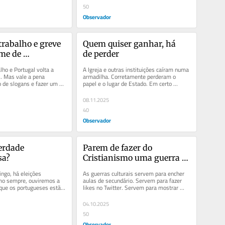
50
Observador
trabalho e greve 
Quem quiser ganhar, há 
me de 
de perder
a
ho e Portugal volta a 
A Igreja e outras instituições caíram numa 
. Mas vale a pena 
armadilha. Corretamente perderam o 
 de slogans e fazer um 
papel e o lugar de Estado. Em certo 
 consciência: o que...
sentido, elas próprias...
08.11.2025
40
Observador
erdade 
Parem de fazer do 
sa?
Cristianismo uma guerra 
cultural
go, há eleições 
As guerras culturais servem para encher 
mo sempre, ouviremos a 
aulas de secundário. Servem para fazer 
que os portugueses estão 
likes no Twitter. Servem para mostrar 
, talvez...
virtudes próprias e defeitos...
04.10.2025
50
Observador