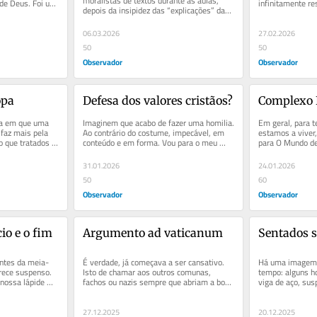
moralistas de textos durante as aulas, 
de Deus. Foi um 
infinitamente r
depois da insipidez das “explicações” das 
...
que partilhamos
obras obrigatórias, Lobo...
06.03.2026
27.02.2026
50
50
Observador
Observador
opa
Defesa dos valores cristãos?
Complexo 
a em que uma 
Imaginem que acabo de fazer uma homilia. 
Em geral, para te
faz mais pela 
Ao contrário do costume, impecável, em 
estamos a viver,
 que tratados 
conteúdo e em forma. Vou para o meu 
para O Mundo de
ntos...
lugar e, de repente, um bebé...
ou para obras de
31.01.2026
24.01.2026
50
60
Observador
Observador
cio e o fim
Argumento ad vaticanum
Sentados s
ntes da meia-
É verdade, já começava a ser cansativo. 
Há uma imagem 
ece suspenso. 
Isto de chamar aos outros comunas, 
tempo: alguns 
nossa lápide 
fachos ou nazis sempre que abriam a boca 
viga de aço, sus
25....
e diziam algo com o qual eu...
imagem é uma in
27.12.2025
20.12.2025