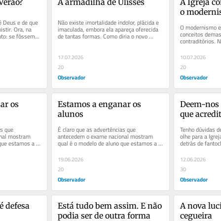
Verão?
A armadilha de Ulisses
A Igreja c
o moderni
 Deus e de que 
Não existe imortalidade indolor, plácida e 
O modernismo e 
stir. Ora, na 
imaculada, embora ela apareça oferecida 
conceitos demas
uto: se fôssemos 
de tantas formas. Como diria o novo 
contraditórios. N
..
profeta nacional, Jorge...
que a reação da 
17.07.2026
10.07.2026
20
20
Observador
Observador
r os 
Estamos a enganar os 
Deem-nos 
alunos
que acredi
s que 
É claro que as advertências que 
Tenho dúvidas de
nal mostram 
antecedem o exame nacional mostram 
olhe para a Igreja
que estamos a 
qual é o modelo de aluno que estamos a 
detrás de fantoc
o que saber...
criar: o aluno ao qual é dito que saber...
e conversa de ch
19.06.2026
12.06.2026
20
30
Observador
Observador
 defesa
Está tudo bem assim. E não 
A nova luc
podia ser de outra forma
cegueira