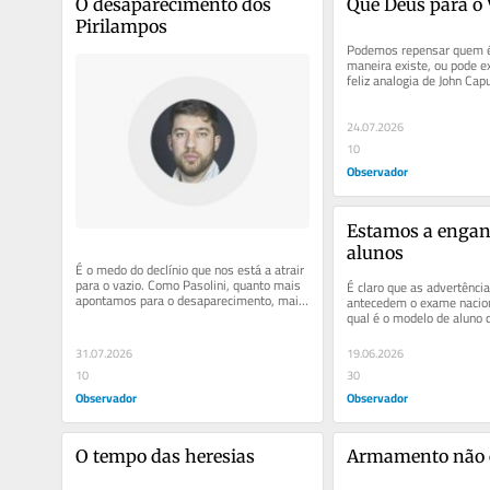
O desaparecimento dos 
Que Deus para o 
Pirilampos
Podemos repensar quem é
maneira existe, ou pode exi
feliz analogia de John Cap
criaturas aquáticas, Deus.
24.07.2026
10
Observador
Estamos a engana
alunos
É o medo do declínio que nos está a atrair 
para o vazio. Como Pasolini, quanto mais 
É claro que as advertência
apontamos para o desaparecimento, mais 
antecedem o exame nacio
próximos estamos do fim.
qual é o modelo de aluno 
criar: o aluno ao qual é dit
31.07.2026
19.06.2026
10
30
Observador
Observador
O tempo das heresias
Armamento não é