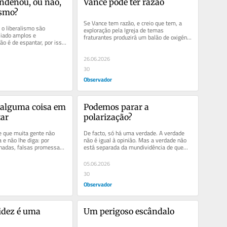
ondenou, ou não, 
Vance pode ter razão
smo?
Se Vance tem razão, e creio que tem, a 
o liberalismo são 
exploração pela Igreja de temas 
iado amplos e 
fraturantes produzirá um balão de oxigénio 
ão é de espantar, por isso, 
aparente. Crescerá o...
Igreja também o seja.
26.06.2026
30
Observador
alguma coisa em 
Podemos parar a 
tar
polarização?
 que muita gente não 
De facto, só há uma verdade. A verdade 
 e não lhe diga: por 
não é igual à opinião. Mas a verdade não 
hadas, falsas promessas 
está separada da mundividência de quem 
acha,...
a expressa.
05.06.2026
30
Observador
idez é uma 
Um perigoso escândalo