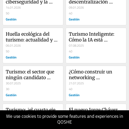
ciberseguridad y la 
descentralización 
confianza digital en el 
14.01.2026
económica del Perú
09.01.2026
sector turismo
50
40
Gestión
Gestión
Huella ecológica del 
Turismo Inteligente: 
turismo: actualidad y 
Cómo la IA está 
desafíos en Perú
06.01.2026
transformando las 
07.08.2025
50
estrategias para captar 
40
Gestión
visitantes
Gestión
Turismo: el sector que 
¿Cómo construir un 
ningún candidato 
networking 
presidencial puede dejar 
30.07.2025
internacional y volverse 
21.07.2025
de lado
30
empleable globalmente?
40
Gestión
Gestión
Turismo: ¿el cuarto eje 
El nuevo Jorge Chávez 
We use cookies to provide some features and experiences in
de desarrollo que 
despega: ¿seguridad 
QOSHE
necesita el Perú?
26.05.2025
garantizada?
19.05.2025
30
30