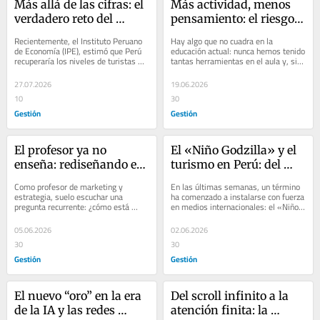
Más allá de las cifras: el 
Más actividad, menos 
verdadero reto del 
pensamiento: el riesgo 
turismo peruano
del aprendizaje 
Recientemente, el Instituto Peruano 
Hay algo que no cuadra en la 
superficial en la era de 
de Economía (IPE), estimó que Perú 
educación actual: nunca hemos tenido 
recuperaría los niveles de turistas 
tantas herramientas en el aula y, sin 
la IA
extranjeros previos a la pandemia...
embargo, no necesariamente 
pensamos mejor....
27.07.2026
19.06.2026
10
30
Gestión
Gestión
El profesor ya no 
El «Niño Godzilla» y el 
enseña: rediseñando el 
turismo en Perú: del 
aprendizaje y la 
alarmismo mediático a 
Como profesor de marketing y 
En las últimas semanas, un término 
educación en la era de la 
un desafío estratégico 
estrategia, suelo escuchar una 
ha comenzado a instalarse con fuerza 
pregunta recurrente: ¿cómo está 
en medios internacionales: el «Niño 
IA
de gestión
cambiando la educación con la 
Godzilla». La expresión es...
llegada de la...
05.06.2026
02.06.2026
30
30
Gestión
Gestión
El nuevo “oro” en la era 
Del scroll infinito a la 
de la IA y las redes 
atención finita: la 