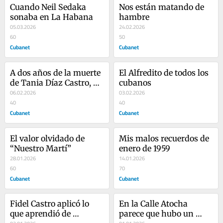
Cuando Neil Sedaka 
Nos están matando de 
sonaba en La Habana
hambre
05.03.2026
24.02.2026
60
50
Cubanet
Cubanet
A dos años de la muerte 
El Alfredito de todos los 
de Tania Díaz Castro, 
cubanos
voz imprescindible de la 
06.02.2026
03.02.2026
disidencia cubana
40
40
Cubanet
Cubanet
El valor olvidado de 
Mis malos recuerdos de 
“Nuestro Martí”
enero de 1959
28.01.2026
14.01.2026
60
70
Cubanet
Cubanet
Fidel Castro aplicó lo 
En la Calle Atocha 
que aprendió de 
parece que hubo un 