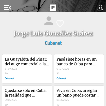
menu_open
Jorge Luis González Suárez
Cubanet
La Guayabita del Pinar: 
Pasé siete horas en un 
del auge comercial a la 
banco de Cuba para 
intervención castrista
31.07.2026
cobrar una jubilación de 
01.07.2026
20
cinco dólares
30
Cubanet
Cubanet
Quedarse solo en Cuba: 
Vivir en Cuba: arreglar 
la realidad que 
un baño puede costar 
enfrentan miles de 
29.06.2026
años de jubilación
08.06.2026
adultos mayores
30
40