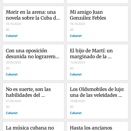
Morir en la arena: una 
Mi amigo Juan 
novela sobre la Cuba de 
González Febles
hoy
25.10.2025
16.10.2025
60
40
Cubanet
Cubanet
Con una oposición 
El hijo de Martí: un 
desunida no lograremos 
marginado de la 
la libertad
20.09.2025
historia 
14.09.2025
50
60
Cubanet
Cubanet
No es suerte, son las 
Los Oldsmobiles de lujo: 
habilidades del 
una de las veleidades 
castrismo
01.09.2025
capitalistas de Fidel 
19.08.2025
50
Castro
50
Cubanet
Cubanet
La música cubana no 
Hasta los ancianos 