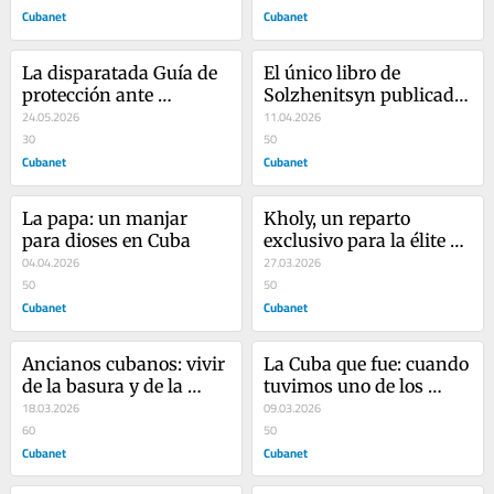
Cubanet
Cubanet
La disparatada Guía de 
El único libro de 
protección ante 
Solzhenitsyn publicado 
agresión militar
24.05.2026
en Cuba
11.04.2026
30
50
Cubanet
Cubanet
La papa: un manjar 
Kholy, un reparto 
para dioses en Cuba
exclusivo para la élite 
04.04.2026
castrista
27.03.2026
50
50
Cubanet
Cubanet
Ancianos cubanos: vivir 
La Cuba que fue: cuando 
de la basura y de la 
tuvimos uno de los 
caridad
18.03.2026
mejores calzados del 
09.03.2026
60
continente
50
Cubanet
Cubanet