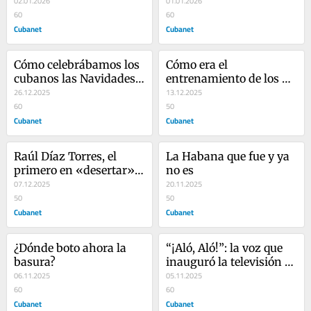
Maquiavelo
02.01.2026
terremoto
01.01.2026
60
60
Cubanet
Cubanet
Cómo celebrábamos los 
Cómo era el 
cubanos las Navidades y 
entrenamiento de los 
el Año Nuevo
26.12.2025
reservistas que fueron 
13.12.2025
60
enviados a la guerra de 
50
Cubanet
Angola
Cubanet
Raúl Díaz Torres, el 
La Habana que fue y ya 
primero en «desertar» 
no es
del castrismo 
07.12.2025
20.11.2025
50
50
Cubanet
Cubanet
¿Dónde boto ahora la 
“¡Aló, Aló!”: la voz que 
basura?
inauguró la televisión 
06.11.2025
cubana
05.11.2025
60
60
Cubanet
Cubanet