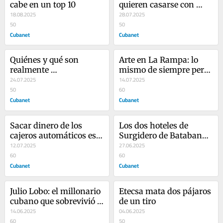
cabe en un top 10
quieren casarse con 
18.08.2025
extranjeros para 
28.07.2025
50
emigrar
50
Cubanet
Cubanet
Quiénes y qué son 
Arte en La Rampa: lo 
realmente 
mismo de siempre pero 
deambulantes en Cuba
24.07.2025
todo más caro
14.07.2025
50
60
Cubanet
Cubanet
Sacar dinero de los 
Los dos hoteles de 
cajeros automáticos es 
Surgidero de Batabanó 
una proeza
12.07.2025
que ya no existen
27.06.2025
60
60
Cubanet
Cubanet
Julio Lobo: el millonario 
Etecsa mata dos pájaros 
cubano que sobrevivió a 
de un tiro
las balas y al Che 
14.06.2025
04.06.2025
Guevara
60
50